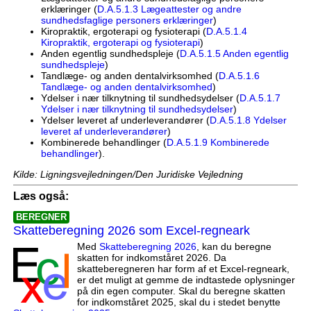
erklæringer (
D.A.5.1.3 Lægeattester og andre
sundhedsfaglige personers erklæringer
)
Kiropraktik, ergoterapi og fysioterapi (
D.A.5.1.4
Kiropraktik, ergoterapi og fysioterapi
)
Anden egentlig sundhedspleje (
D.A.5.1.5 Anden egentlig
sundhedspleje
)
Tandlæge- og anden dentalvirksomhed (
D.A.5.1.6
Tandlæge- og anden dentalvirksomhed
)
Ydelser i nær tilknytning til sundhedsydelser (
D.A.5.1.7
Ydelser i nær tilknytning til sundhedsydelser
)
Ydelser leveret af underleverandører (
D.A.5.1.8 Ydelser
leveret af underleverandører
)
Kombinerede behandlinger (
D.A.5.1.9 Kombinerede
behandlinger
).
Kilde: Ligningsvejledningen/Den Juridiske Vejledning
Læs også:
BEREGNER
Skatteberegning 2026 som Excel-regneark
Med
Skatteberegning 2026
, kan du beregne
skatten for indkomståret 2026. Da
skatteberegneren har form af et Excel-regneark,
er det muligt at gemme de indtastede oplysninger
på din egen computer. Skal du beregne skatten
for indkomståret 2025, skal du i stedet benytte