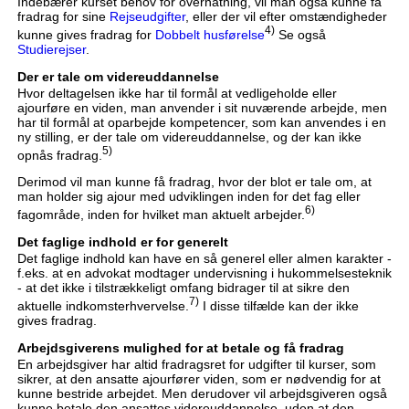
Indebærer kurset behov for overnatning, vil man også kunne få
fradrag for sine
Rejseudgifter
, eller der vil efter omstændigheder
4)
kunne gives fradrag for
Dobbelt husførelse
Se også
Studierejser
.
Der er tale om videreuddannelse
Hvor deltagelsen ikke har til formål at vedligeholde eller
ajourføre en viden, man anvender i sit nuværende arbejde, men
har til formål at oparbejde kompetencer, som kan anvendes i en
ny stilling, er der tale om videreuddannelse, og der kan ikke
5)
opnås fradrag.
Derimod vil man kunne få fradrag, hvor der blot er tale om, at
man holder sig ajour med udviklingen inden for det fag eller
6)
fagområde, inden for hvilket man aktuelt arbejder.
Det faglige indhold er for generelt
Det faglige indhold kan have en så generel eller almen karakter -
f.eks. at en advokat modtager undervisning i hukommelsesteknik
- at det ikke i tilstrækkeligt omfang bidrager til at sikre den
7)
aktuelle indkomsterhvervelse.
I disse tilfælde kan der ikke
gives fradrag.
Arbejdsgiverens mulighed for at betale og få fradrag
En arbejdsgiver har altid fradragsret for udgifter til kurser, som
sikrer, at den ansatte ajourfører viden, som er nødvendig for at
kunne bestride arbejdet. Men derudover vil arbejdsgiveren også
kunne betale den ansattes videreuddannelse, uden at den