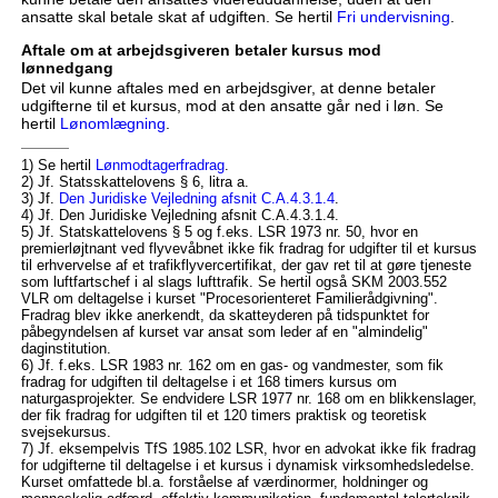
ansatte skal betale skat af udgiften. Se hertil
Fri undervisning
.
Aftale om at arbejdsgiveren betaler kursus mod
lønnedgang
Det vil kunne aftales med en arbejdsgiver, at denne betaler
udgifterne til et kursus, mod at den ansatte går ned i løn. Se
hertil
Lønomlægning
.
1) Se hertil
Lønmodtagerfradrag
.
2) Jf. Statsskattelovens § 6, litra a.
3) Jf.
Den Juridiske Vejledning afsnit C.A.4.3.1.4
.
4) Jf. Den Juridiske Vejledning afsnit C.A.4.3.1.4.
5) Jf. Statskattelovens § 5 og f.eks. LSR 1973 nr. 50, hvor en
premierløjtnant ved flyvevåbnet ikke fik fradrag for udgifter til et kursus
til erhvervelse af et trafikflyvercertifikat, der gav ret til at gøre tjeneste
som luftfartschef i al slags lufttrafik. Se hertil også SKM 2003.552
VLR om deltagelse i kurset "Procesorienteret Familierådgivning".
Fradrag blev ikke anerkendt, da skatteyderen på tidspunktet for
påbegyndelsen af kurset var ansat som leder af en "almindelig"
daginstitution.
6) Jf. f.eks. LSR 1983 nr. 162 om en gas- og vandmester, som fik
fradrag for udgiften til deltagelse i et 168 timers kursus om
naturgasprojekter. Se endvidere LSR 1977 nr. 168 om en blikkenslager,
der fik fradrag for udgiften til et 120 timers praktisk og teoretisk
svejsekursus.
7) Jf. eksempelvis TfS 1985.102 LSR, hvor en advokat ikke fik fradrag
for udgifterne til deltagelse i et kursus i dynamisk virksomhedsledelse.
Kurset omfattede bl.a. forståelse af værdinormer, holdninger og