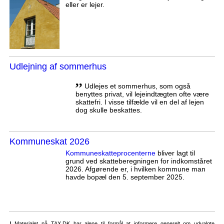
eller er lejer.
Udlejning af sommerhus
,,
Udlejes et sommerhus, som også
benyttes privat, vil lejeindtægten ofte være
skattefri. I visse tilfælde vil en del af lejen
dog skulle beskattes.
Kommuneskat 2026
Kommuneskatte­procenterne
bliver lagt til
grund ved skatteberegningen for indkomståret
2026. Afgørende er, i hvilken kommune man
havde bopæl den 5. september 2025.
!
Materialet på TAX.DK har alene til formål at informere generelt om udvalgte