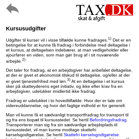
Kursusudgifter
1)
Udgifter til kurser vil i visse tilfælde kunne fradrages.
Det er en
betingelse for at kunne få fradrag i forbindelse med deltagelse i
et kursus, at deltagelsen indebærer, at man vedligeholder eller
ajourfører en viden, som man gør brug af i sit nuværende
2)
arbejde.
Det taler for fradrag, at en arbejdsgiver har anbefalet deltagelse,
at der er givet et økonomisk tilskud til deltagelse, og/eller at der
3)
er givet tjenestefrihed med løn.
At en deltagelse i et kursus
sker på skatteyderens eget initiativ, og ikke efter krav fra en
arbejdsgiver, udelukker imidlertid ikke fradrag.
Fradrag er udelukket i to hovedtilfælde: Hvor der er tale om
videreuddannelse, og hvor det faglige indhold er for generelt.
Man vil kunne få et sædvanligt transportfradrag for transport til
og fra ens bopæl til kursusstedet. Se hertil
Befordringsfradrag
.
Transporterer man sig fra sin sædvanlige arbejdsplads til
kursusstedet, vil man kunne modtage skattefri
kørselsgodtgørelse. Se hertil
Skattefri kørselsgodtgørelse
.