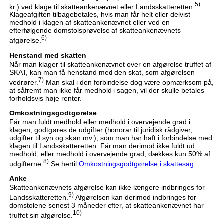
5)
kr.) ved klage til skatteankenævnet eller Landsskatteretten.
Klageafgiften tilbagebetales, hvis man får helt eller delvist
medhold i klagen af skatteankenævnet eller ved en
efterfølgende domstolsprøvelse af skatteankenævnets
6)
afgørelse.
Henstand med skatten
Når man klager til skatteankenævnet over en afgørelse truffet af
SKAT, kan man få henstand med den skat, som afgørelsen
7)
vedrører.
Man skal i den forbindelse dog være opmærksom på,
at såfremt man ikke får medhold i sagen, vil der skulle betales
forholdsvis høje renter.
Omkostningsgodtgørelse
Får man fuldt medhold eller medhold i overvejende grad i
klagen, godtgøres de udgifter (honorar til juridisk rådgiver,
udgifter til syn og skøn mv.), som man har haft i forbindelse med
klagen til Landsskatteretten. Får man derimod ikke fuldt ud
medhold, eller medhold i overvejende grad, dækkes kun 50% af
8)
udgifterne.
Se hertil
Omkostningsgodtgørelse i skattesag
.
Anke
Skatteankenævnets afgørelse kan ikke længere indbringes for
9)
Landsskatteretten.
Afgørelsen kan derimod indbringes for
domstolene senest 3 måneder efter, at skatteankenævnet har
10)
truffet sin afgørelse.