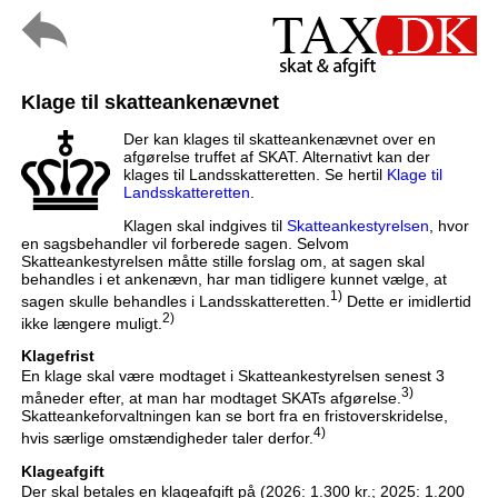
Klage til skatteankenævnet
Der kan klages til skatteankenævnet over en
afgørelse truffet af SKAT. Alternativt kan der
klages til Landsskatteretten. Se hertil
Klage til
Landsskatteretten
.
Klagen skal indgives til
Skatteankestyrelsen
, hvor
en sagsbehandler vil forberede sagen. Selvom
Skatteankestyrelsen måtte stille forslag om, at sagen skal
behandles i et ankenævn, har man tidligere kunnet vælge, at
1)
sagen skulle behandles i Landsskatteretten.
Dette er imidlertid
2)
ikke længere muligt.
Klagefrist
En klage skal være modtaget i Skatteankestyrelsen senest 3
3)
måneder efter, at man har modtaget SKATs afgørelse.
Skatteankeforvaltningen kan se bort fra en fristoverskridelse,
4)
hvis særlige omstændigheder taler derfor.
Klageafgift
Der skal betales en klageafgift på (2026: 1.300 kr.; 2025: 1.200