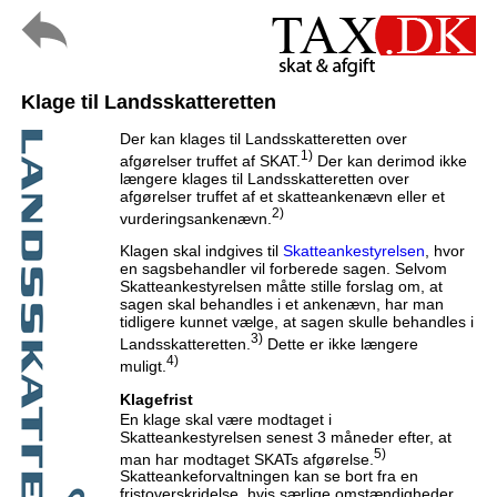
Klage til Landsskatteretten
Der kan klages til Landsskatteretten over
1)
afgørelser truffet af SKAT.
Der kan derimod ikke
længere klages til Landsskatteretten over
afgørelser truffet af et skatteankenævn eller et
2)
vurderingsankenævn.
Klagen skal indgives til
Skatteankestyrelsen
, hvor
en sagsbehandler vil forberede sagen. Selvom
Skatteankestyrelsen måtte stille forslag om, at
sagen skal behandles i et ankenævn, har man
tidligere kunnet vælge, at sagen skulle behandles i
3)
Landsskatteretten.
Dette er ikke længere
4)
muligt.
Klagefrist
En klage skal være modtaget i
Skatteankestyrelsen senest 3 måneder efter, at
5)
man har modtaget SKATs afgørelse.
Skatteankeforvaltningen kan se bort fra en
fristoverskridelse, hvis særlige omstændigheder