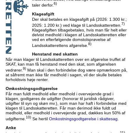
6)
taler derfor.
Klageafgift
Der skal betales en klageafgift på (2026: 1.300 kr.;
7)
2025: 1.200 kr.) ved klage til Landsskatteretten.
Klageafgiften tilbagebetales, hvis man får helt eller
delvist medhold i klagen af Landsskatteretten eller
ved en efterfølgende domstolsprøvelse af
8)
Landsskatterettens afgørelse.
Henstand med skatten
Når man klager til Landsskatteretten over en afgørelse truffet af
SKAT, kan man få henstand med den skat, som afgørelsen
9)
vedrører.
Man skal i den forbindelse dog være opmærksom på,
at såfremt man ikke får medhold i sagen, vil der skulle betales
forholdsvis høje renter.
Omkostningsgodtgørelse
Får man fuldt medhold eller medhold i overvejende grad i
klagen, godtgøres de udgifter (honorar til juridisk rådgiver,
udgifter til syn og skøn mv.), som man har haft i forbindelse med
klagen til Landsskatteretten. Får man derimod ikke fuldt ud
medhold, eller medhold i overvejende grad, dækkes kun 50% af
10)
udgifterne.
Se hertil
Omkostningsgodtgørelse i skattesag
.
Anke
11)