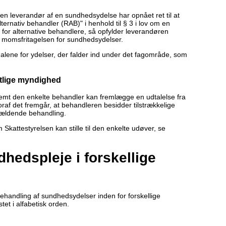
s en leverandør af en sundhedsydelse har opnået ret til at
lternativ behandler (RAB)" i henhold til § 3 i lov om en
 for alternative behandlere, så opfylder leverandøren
il momsfritagelsen for sundhedsydelser.
alene for ydelser, der falder ind under det fagområde, som
ntlige myndighed
remt den enkelte behandler kan fremlægge en udtalelse fra
af det fremgår, at behandleren besidder tilstrækkelige
pågældende behandling.
attestyrelsen kan stille til den enkelte udøver, se
hedspleje i forskellige
handling af sundhedsydelser inden for forskellige
et i alfabetisk orden.