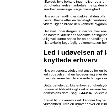
tilfældet, hvis behandlingen bliver udført 
Sundhedsstyrelsen anbefaler netop den 
sundhedsmæssige uregelmæssighed.
Hvis en behandling er dækket af den offent
fleste tilfælde efter en lægefaglig vurderi
vidt muligt helbrede den konkrete sygd
Det skal understreges, at der for hver enk
de nævnte kriterier er absolutte betingelse
alligevel kunne anses for en behandling i
tilstrækkelig lægefaglig dokumentation her
Led i udøvelsen af l
knyttede erhverv
Hvis en tjenesteydelse må anses for en be
led i udøvelsen af en lægegerning eller de
hvis udøveren har de krævede faglige kva
Dette betyder, at ikke enhver sundhedsyde
udviser et tilstrækkeligt kvalitetsniveau h
domstolens dom i sag C-443/04, Solleveld
Kravet til udøverens kvalifikationer knytter
virksomhed. Hvis en udøver driver en klinik