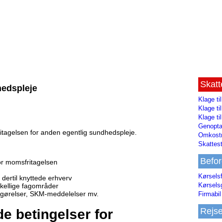
Skat
hedspleje
Klage ti
Klage t
Klage ti
Genopta
itagelsen for anden egentlig sundhedspleje.
Omkostn
Skattest
Befor
or momsfritagelsen
Kørsels
 dertil knyttede erhverv
Kørsels
skellige fagområder
fgørelser, SKM-meddelelser mv.
Firmabil 
Rejs
e betingelser for