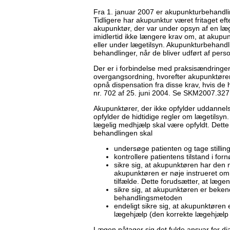
Fra 1. januar 2007 er akupunkturbehandli
Tidligere har akupunktur været fritaget eft
akupunktør, der var under opsyn af en læg
imidlertid ikke længere krav om, at akupu
eller under lægetilsyn. Akupunkturbehandli
behandlinger, når de bliver udført af pers
Der er i forbindelse med praksisændring
overgangsordning, hvorefter akupunktøre
opnå dispensation fra disse krav, hvis de 
nr. 702 af 25. juni 2004. Se SKM2007.32
Akupunktører, der ikke opfylder uddannels
opfylder de hidtidige regler om lægetilsyn
lægelig medhjælp skal være opfyldt. Dette i
behandlingen skal
undersøge patienten og tage stilling 
kontrollere patientens tilstand i fo
sikre sig, at akupunktøren har den 
akupunktøren er nøje instrueret om,
tilfælde. Dette forudsætter, at læge
sikre sig, at akupunktøren er beken
behandlingsmetoden
endeligt sikre sig, at akupunktøren
lægehjælp (den korrekte lægehjælp i
Lægen påtager sig det fulde ansvar for di