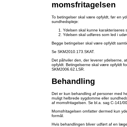
momsfritagelsen
To betingelser skal være opfyldt, før en y
sundhedspleje:
Ydelsen skal kunne karakteriseres
Ydelsen skal udføres som led i udøv
Begge betingelser skal være opfyldt samtid
Se SKM2010.173.SKAT.
Det påhviler den, der leverer ydelserne, a
opfyldt. Betingelserne skal være opfyldt
SKM2006.62.LSR.
Behandling
Det er kun behandling af personer med hen
muligt helbrede sygdomme eller sundhed
af momsfritagelsen. Se bl.a. sag C-141/00
Momsfritagelsen omfatter dermed kun ydels
formål.
Hvis behandlingen bliver udført af en læ