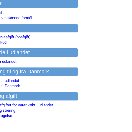
r
ift
l velgørende formål
rveafgift (boafgift)
skud
de i udlandet
i udlandet
ing til og fra Danmark
 til udlandet
 til Danmark
og afgift
afgifter for varer købt i udlandet
istrering
tagelse