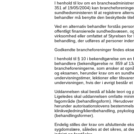
I henhold til lov om en brancheadministrere
351 af 19/05/2004) kan brancheforeninger
sundhedsministeren til at registrere alte
behandler må benytte den beskyttede titel
Ved en alternativ behandler forstås per
offentligt finansierede sundhedsvæsen, og
virksomhed eller omfattet af Styrelsen fo
behandling, der udføres af personer ind
Godkendte brancheforeninger findes ekse
I henhold til § 10 i bekendtgørelse om en 
behandlere (bekendtgørelse nr. 859 af 1
brancheforeningerne, som ønsker at opnå 
og eksamen, herunder krav om en sund
undervisningstimer, lektioner eller tilsva
undervisningen, hvis der i øvrigt består et
Uddannelsen skal bestå af både teori og p
Ligeledes skal uddannelsen omfatte minim
fagområde (behandlingsform). Herudover 
herunder autorisationslovens bestemmelse
klinikvejledning/klientbehandling, psykol
(behandlingsformer).
Endelig stilles der krav om afsluttende ek
sygdomslære, således at det sikres, at de