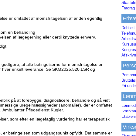
Skattefr
Fradrag 
Erhve
delse er omfattet af momsfritagelsen af anden egentlig
Dobbelt
 som en behandling
Telefonu
elsen af lægegerning eller dertil knyttede erhverv.
Arbejds
Kursusu
igt.
Kongres-
Afskrivn
t godtgøre, at alle betingelserne for momsfritagelse er
Pers
 for hver enkelt leverance. Se SKM2025.520.LSR og
Persona
Bruttol
Fri unde
Lønm
blik på at forebygge, diagnosticere, behandle og så vidt
smæssige uregelmæssigheder (anomalier), der er omfattet
Lønmodt
, Ambulanter Pflegedienst Kügler.
Iværksæ
Etabler
er, som efter en lægefaglig vurdering har et terapeutisk
Virk
ge, er betingelsen som udgangspunkt opfyldt. Det samme er