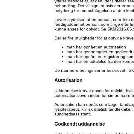
ydelse betinget af, at den, der udfører sel
behandling. Det vil sige, at hvis der er a
betydning for momsfritagelsen af den kon
Leveres ydelsen af en person, som ikke o
færdiguddannet person, som tillige efterfø
kunne anses for opfyldt. Se SKM2016.66.
Der er fire muligheder for at opfylde kraven
man har opnået en autorisation
man har gennemgået en godkendt 
man har opnået en registrering som
man har en udtalelse fra den kompe
De nærmere betingelser er beskrevet i 
Autorisation
Uddannelseskravet anses for opfyldt, hvis 
autorisationsloven inden for sin primære 
Autorisation kan opnås som læge, tandlæge
fysioterapeut, klinisk diætist, tandtekniker
sundhedsassistent.
Godkendt uddannelse