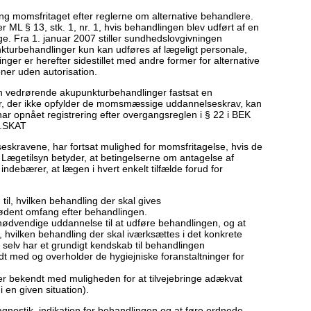
ng momsfritaget efter reglerne om alternative behandlere.
er ML § 13, stk. 1, nr. 1, hvis behandlingen blev udført af en
e. Fra 1. januar 2007 stiller sundhedslovgivningen
nkturbehandlinger kun kan udføres af lægeligt personale,
nger er herefter sidestillet med andre former for alternative
oner uden autorisation.
en vedrørende akupunkturbehandlinger fastsat en
r, der ikke opfylder de momsmæssige uddannelseskrav, kan
har opnået registrering efter overgangsreglen i § 22 i BEK
7.SKAT
eskravene, har fortsat mulighed for momsfritagelse, hvis de
. Lægetilsyn betyder, at betingelserne om antagelse af
ndebærer, at lægen i hvert enkelt tilfælde forud for
til, hvilken behandling der skal gives
rnødent omfang efter behandlingen.
nødvendige uddannelse til at udføre behandlingen, og at
 hvilken behandling der skal iværksættes i det konkrete
n selv har et grundigt kendskab til behandlingen
dt med og overholder de hygiejniske foranstaltninger for
 er bekendt med muligheden for at tilvejebringe adækvat
 en given situation).
agnostik, indikation for behandlingen og at føre ordnede