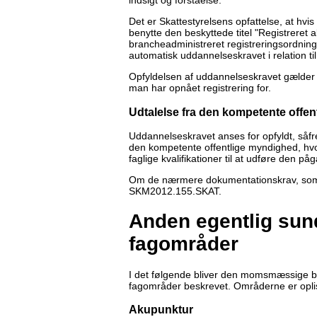
indsigt og forståelse.
Det er Skattestyrelsens opfattelse, at hvi
benytte den beskyttede titel "Registreret a
brancheadministreret registreringsordning
automatisk uddannelseskravet i relation t
Opfyldelsen af uddannelseskravet gælder 
man har opnået registrering for.
Udtalelse fra den kompetente offe
Uddannelseskravet anses for opfyldt, såf
den kompetente offentlige myndighed, hvor
faglige kvalifikationer til at udføre den 
Om de nærmere dokumentationskrav, som Sk
SKM2012.155.SKAT.
Anden egentlig sund
fagområder
I det følgende bliver den momsmæssige be
fagområder beskrevet. Områderne er oplist
Akupunktur