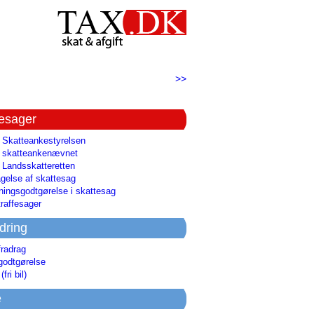
>>
tesager
l Skatteankestyrelsen
il skatteankenævnet
l Landsskatteretten
gelse af skattesag
ingsgodtgørelse i skattesag
raffesager
dring
fradrag
godtgørelse
(fri bil)
e