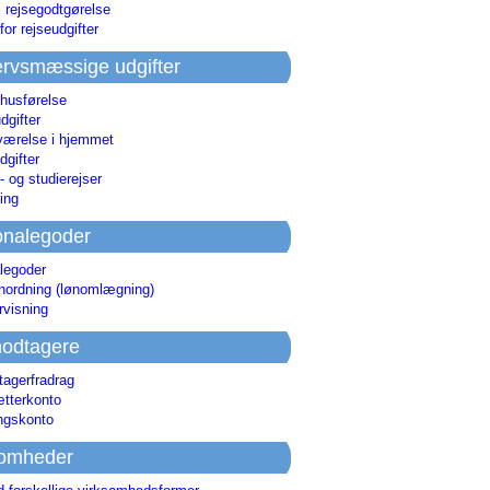
i rejsegodtgørelse
for rejseudgifter
rvsmæssige udgifter
 husførelse
dgifter
værelse i hjemmet
dgifter
 og studierejser
ing
onalegoder
legoder
ønordning (lønomlægning)
rvisning
odtagere
agerfradrag
tterkonto
ingskonto
somheder