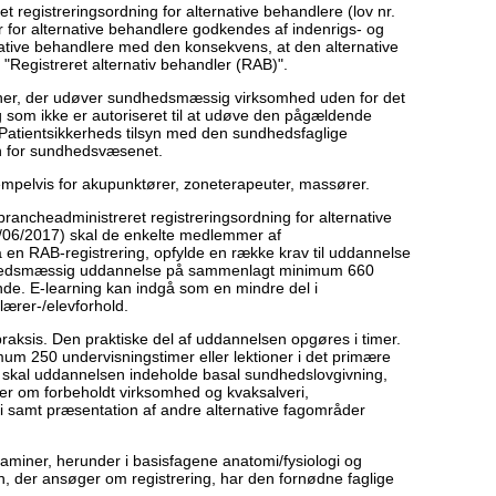
t registreringsordning for alternative behandlere (lov nr.
 for alternative behandlere godkendes af indenrigs- og
rnative behandlere med den konsekvens, at den alternative
 "Registreret alternativ behandler (RAB)".
soner, der udøver sundhedsmæssig virksomhed uden for det
 som ikke er autoriseret til at udøve den pågældende
r Patientsikkerheds tilsyn med den sundhedsfaglige
en for sundhedsvæsenet.
mpelvis for akupunktører, zoneterapeuter, massører.
brancheadministreret registreringsordning for alternative
3/06/2017) skal de enkelte medlemmer af
en RAB-registrering, opfylde en række krav til uddannelse
hedsmæssig uddannelse på sammenlagt minimum 660
rende. E-learning kan indgå som en mindre del i
 lærer-/elevforhold.
raksis. Den praktiske del af uddannelsen opgøres i timer.
um 250 undervisningstimer eller lektioner i det primære
skal uddannelsen indeholde basal sundhedslovgivning,
r om forbeholdt virksomhed og kvaksalveri,
ogi samt præsentation af andre alternative fagområder
saminer, herunder i basisfagene anatomi/fysiologi og
n, der ansøger om registrering, har den fornødne faglige