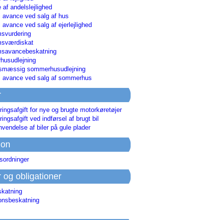
 af andelslejlighed
i avance ved salg af hus
i avance ved salg af ejerlejlighed
svurdering
msværdiskat
savancebeskatning
usudlejning
smæssig sommerhusudlejning
ri avance ved salg af sommerhus
r
ringsafgift for nye og brugte motorkøretøjer
ringsafgift ved indførsel af brugt bil
nvendelse af biler på gule plader
ion
sordninger
r og obligationer
skatning
ionsbeskatning