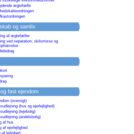
d forskellige virksomhedsformer
jdende ægtefælle
hedskatteordningen
afkastordningen
skab og samliv
ing af ægtefæller
ing ved separation, skilsmisse og
sophævelse
lebidrag
ikort
sparing
drag
 og fast ejendom
endom (oversigt)
udlejning (hus og ejerlejlighed)
udlejning (lejebolig)
udlejning (andelsbolig)
g af hus
g af ejerlejlighed
 af lejlighed