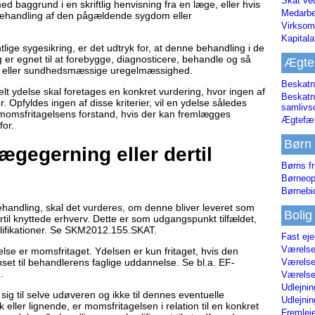
Skat ve
med baggrund i en skriftlig henvisning fra en læge, eller hvis
Medarbe
behandling af den pågældende sygdom eller
Virksom
Kapital
lige sygesikring, er det udtryk for, at denne behandling i de
ng er egnet til at forebygge, diagnosticere, behandle og så
Ægte
om eller sundhedsmæssige uregelmæssighed.
Beskatn
elt ydelse skal foretages en konkret vurdering, hvor ingen af
Beskatn
r. Opfyldes ingen af disse kriterier, vil en ydelse således
samliv
 momsfritagelsens forstand, hvis der kan fremlægges
Ægtefæl
for.
Børn
ægegerning eller dertil
Børns fr
Børneop
Børnebi
handling, skal det vurderes, om denne bliver leveret som
Bolig
rtil knyttede erhverv. Dette er som udgangspunkt tilfældet,
lifikationer. Se SKM2012.155.SKAT.
Fast ej
Værelses
lse er momsfritaget. Ydelsen er kun fritaget, hvis den
Værelses
enset til behandlerens faglige uddannelse. Se bl.a. EF-
.
Værelses
Udlejnin
 sig til selve udøveren og ikke til dennes eventuelle
Udlejnin
 eller lignende, er momsfritagelsen i relation til en konkret
Fremleje