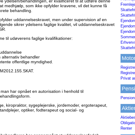
ve ydelsen/behandlingen, er kvalificeret til at udføre denne
Fremleje
nsat medhjælp, som ikke opfylder kravene, vil det kunne få
Skattefr
krete behandling.
Skattefr
pfylder uddannelseskravet, men under supervision af en
Ejendom
lgende sikrer ydelsens faglige kvalitet, vil uddannelseskravet
Ejendo
SR.
Ejendom
Sommerh
e til udøverens faglige kvalifikationer:
Erhverv
Skattef
uddannelse
 alternativ behandler
Moto
tente offentlige myndighed.
Registre
SKM2012.155.SKAT.
Registre
Privat a
Pens
man har opnået en autorisation i henhold til
behandlingsform.
Pension
, kiropraktor, sygeplejerske, jordemoder, ergoterapeut,
Aktie
, tandplejer, optiker, fodterapeut og social- og
Aktiebe
Obligat
Renter