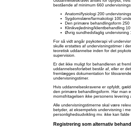
Uddannelseskravet anses for opfyldt, hv
bestående af minimum 660 undervisningst
Anatomi/fysiologi 200 undervisnin
Sygdomslære/farmakologi 100 und
Den primære behandlingsform 250 
Klinikvejledning/klientbehandling 
Øvrig sundhedsfaglig undervisning 
For så vidt angår psykoterapi vil undervi
skulle erstattes af undervisningstimer i 
teoretisk uddannelse inden for det psyko
supervision.
Er det ikke muligt for behandleren at fr
uddannelsesforløbet består af, eller er d
fremlægges dokumentation for tilsvarend
undervisningstimer.
Hvis uddannelseskravene er opfyldt, gæld
den primære behandlingsform. Har man ek
momsfritagelsen ikke personens levering 
Alle undervisningstimerne skal være rele
betyder, at eksempelvis undervisning i me
personlighedsudvikling mv. ikke kan falde
Registrering som alternativ behand