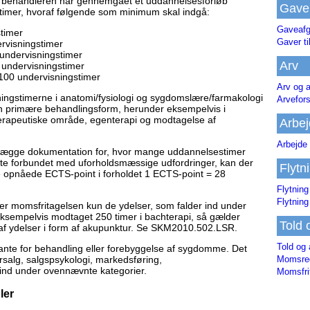
is behandleren har gennemgået et uddannelsesforløb
Gave
imer, hvoraf følgende som minimum skal indgå:
Gaveafg
gstimer
Gaver ti
ervisningstimer
undervisningstimer
Arv
10 undervisningstimer
100 undervisningstimer
Arv og a
sningstimerne i anatomi/fysiologi og sygdomslære/farmakologi
Arvefor
den primære behandlingsform, herunder eksempelvis i
terapeutiske område, egenterapi og modtagelse af
Arbej
Arbejde 
emlægge dokumentation for, hvor mange uddannelsestimer
ette forbundet med uforholdsmæssige udfordringer, kan der
Flytn
e opnåede ECTS-point i forholdet 1 ECTS-point = 28
Flytning
Flytning
er momsfritagelsen kun de ydelser, som falder ind under
sempelvis modtaget 250 timer i bachterapi, så gælder
Told 
af ydelser i form af akupunktur. Se SKM2010.502.LSR.
Told og 
vante for behandling eller forebyggelse af sygdomme. Det
rsalg, salgspsykologi, markedsføring,
Momsreg
 ind under ovennævnte kategorier.
Momsfri
ler