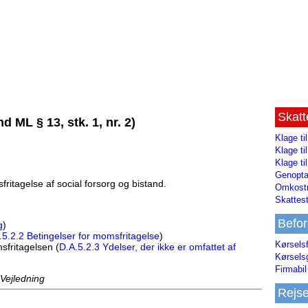
Skat
d ML § 13, stk. 1, nr. 2)
Klage ti
Klage t
Klage ti
Genopta
ritagelse af social forsorg og bistand.
Omkostn
Skattest
Befor
g
)
.5.2.2 Betingelser for momsfritagelse
)
Kørsels
sfritagelsen (
D.A.5.2.3 Ydelser, der ikke er omfattet af
Kørsels
Firmabil 
 Vejledning
Rejs