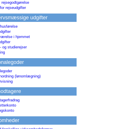
i rejsegodtgørelse
for rejseudgifter
rvsmæssige udgifter
 husførelse
dgifter
værelse i hjemmet
dgifter
 og studierejser
ing
onalegoder
legoder
ønordning (lønomlægning)
rvisning
odtagere
agerfradrag
tterkonto
ingskonto
somheder