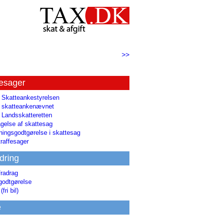
>>
tesager
l Skatteankestyrelsen
il skatteankenævnet
l Landsskatteretten
gelse af skattesag
ingsgodtgørelse i skattesag
raffesager
dring
fradrag
godtgørelse
(fri bil)
e