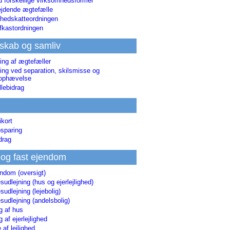
d forskellige virksomhedsformer
jdende ægtefælle
hedskatteordningen
afkastordningen
skab og samliv
ing af ægtefæller
ing ved separation, skilsmisse og
sophævelse
lebidrag
ikort
sparing
drag
 og fast ejendom
endom (oversigt)
udlejning (hus og ejerlejlighed)
udlejning (lejebolig)
udlejning (andelsbolig)
g af hus
g af ejerlejlighed
 af lejlighed