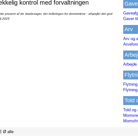
ækkelig kontrol med forvaltningen
Gave
Gaveafg
te procent af de skattesager, der indbringes for domstolene - afspejler det god
Gaver ti
li 2025
Arv
Arv og a
Arvefor
Arbej
Arbejde 
Flytn
Flytning
Flytning
Told 
Told og 
Momsreg
Momsfri
Æ
Ø
alle