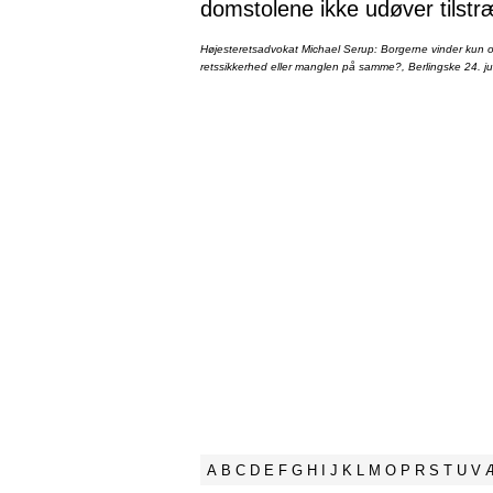
domstolene ikke udøver tilstr
Højesteretsadvokat Michael Serup: Borgerne vinder kun ot
retssikkerhed eller manglen på samme?, Berlingske 24. ju
A
B
C
D
E
F
G
H
I
J
K
L
M
O
P
R
S
T
U
V