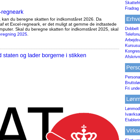
Skattefr
Fradrag 
-regneark
Erhve
, kan du beregne skatten for indkomståret 2026. Da
af et Excel-regneark, er det muligt at gemme de indtastede
Dobbelt
mputer. Skal du beregne skatten for indkomståret 2025, skal
eregning 2025
.
Telefonu
Arbejds
Kursusu
Kongres-
staten og lader borgerne i stikken
Afskrivn
Pers
Persona
Bruttol
Fri unde
Lønm
Lønmodt
Iværksæ
Etabler
Virk