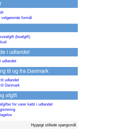
r
ift
l velgørende formål
rveafgift (boafgift)
skud
de i udlandet
i udlandet
ing til og fra Danmark
 til udlandet
 til Danmark
og afgift
afgifter for varer købt i udlandet
istrering
tagelse
Hyppigt stillede spørgsmål