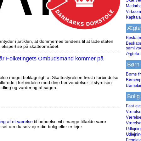
Skat ve
Medarbe
Virksom
Kapital
Ægte
Beskatn
tyder i artiklen, at dommernes tendens til at lade staten
Beskatn
ekspertise på skatteområdet.
samliv
Ægtefæl
, når Folketingets Ombudsmand kommer på
Børn
Børns fr
else meget beklageligt, at Skattestyrelsen først i forbindelse
Børneop
llerede i forbindelse med dine henvendelser til styrelsen
Børnebi
ndling og vurdering af sagen.
Bolig
Fast ej
Værelses
Værelses
ing af et værelse
til beboelse vil i mange tilfælde være
Værelses
set om du selv ejer din bolig eller er lejer.
Udlejnin
Udlejnin
Fremleje