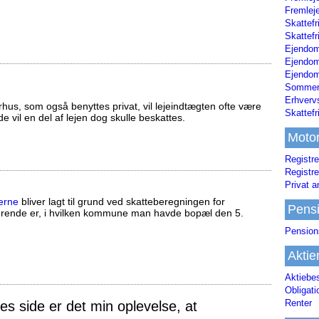
Fremleje
Skattefr
Skattefr
Ejendom
Ejendo
Ejendom
Sommerh
Erhverv
us, som også benyttes privat, vil lejeindtægten ofte være
Skattef
ælde vil en del af lejen dog skulle beskattes.
Moto
Registre
Registre
Privat a
erne
bliver lagt til grund ved skatteberegningen for
Pens
ørende er, i hvilken kommune man havde bopæl den 5.
Pension
Aktie
Aktiebe
Obligat
Renter
 side er det min oplevelse, at