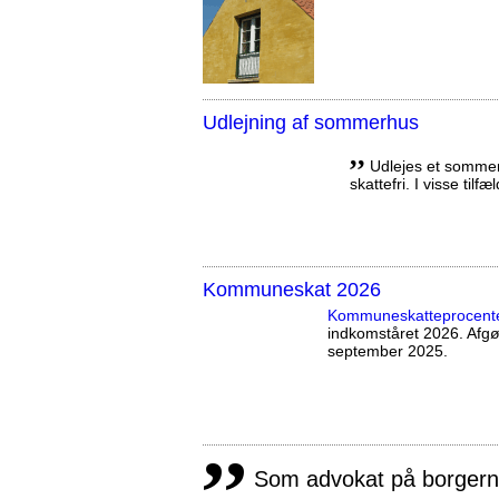
Udlejning af sommerhus
,,
Udlejes et sommerh
skattefri. I visse tilf
Kommuneskat 2026
Kommuneskatte­procent
indkomståret 2026. Afg
september 2025.
,,
Som advokat på borgernes