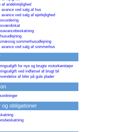
 af andelslejlighed
i avance ved salg af hus
i avance ved salg af ejerlejlighed
svurdering
msværdiskat
savancebeskatning
usudlejning
smæssig sommerhusudlejning
ri avance ved salg af sommerhus
r
ringsafgift for nye og brugte motorkøretøjer
ringsafgift ved indførsel af brugt bil
nvendelse af biler på gule plader
ion
sordninger
r og obligationer
skatning
ionsbeskatning