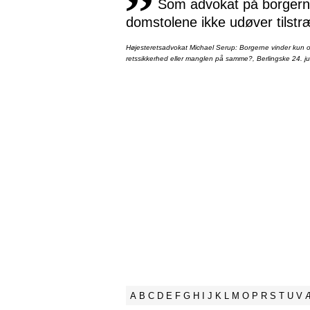
Som advokat på borgernes
domstolene ikke udøver tilstr
Højesteretsadvokat Michael Serup: Borgerne vinder kun ot
retssikkerhed eller manglen på samme?, Berlingske 24. ju
A
B
C
D
E
F
G
H
I
J
K
L
M
O
P
R
S
T
U
V