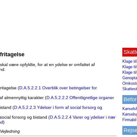
Skat
fritagelse
Klage ti
skal være opfyldte, for at en ydelse er omfattet af
Klage t
nd.
Klage ti
Genopta
Omkostn
ritagelse (
D.A.5.2.2.1 Overblik over betingelser for
Skattest
af almennyttig karakter (
D.A.5.2.2.2 Offentligretlige organer
Befor
istand (
D.A.5.2.2.3 Ydelser i form af social forsorg og
Kørsels
Kørsels
 social forsorg og bistand (
D.A.5.2.2.4 Varer og ydelser i nær
Firmabil 
nd
)
Rejs
 Vejledning