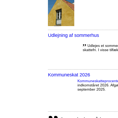
Udlejning af sommerhus
,,
Udlejes et sommerh
skattefri. I visse tilf
Kommuneskat 2026
Kommuneskatte­procent
indkomståret 2026. Afg
september 2025.
,,