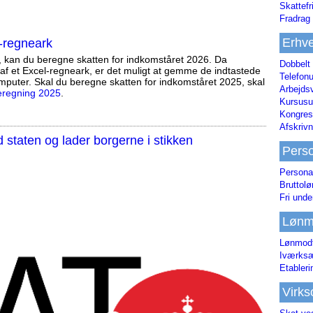
Skattefr
Fradrag 
Erhve
-regneark
, kan du beregne skatten for indkomståret 2026. Da
Dobbelt
af et Excel-regneark, er det muligt at gemme de indtastede
Telefonu
mputer. Skal du beregne skatten for indkomståret 2025, skal
Arbejds
eregning 2025
.
Kursusu
Kongres-
Afskrivn
staten og lader borgerne i stikken
Pers
Persona
Bruttol
Fri unde
Lønm
Lønmodt
Iværksæ
Etabler
Virk