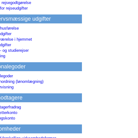
i rejsegodtgørelse
for rejseudgifter
rvsmæssige udgifter
 husførelse
dgifter
værelse i hjemmet
dgifter
 og studierejser
ing
onalegoder
legoder
ønordning (lønomlægning)
rvisning
odtagere
agerfradrag
tterkonto
ingskonto
somheder