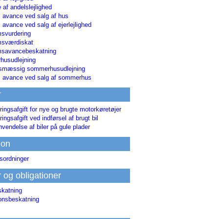
 af andelslejlighed
i avance ved salg af hus
i avance ved salg af ejerlejlighed
svurdering
msværdiskat
savancebeskatning
usudlejning
smæssig sommerhusudlejning
ri avance ved salg af sommerhus
r
ringsafgift for nye og brugte motorkøretøjer
ringsafgift ved indførsel af brugt bil
nvendelse af biler på gule plader
ion
sordninger
r og obligationer
skatning
ionsbeskatning