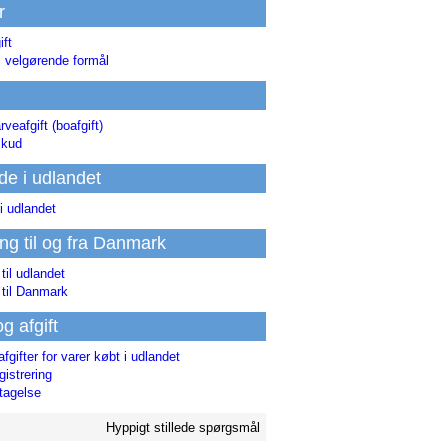
r
ift
l velgørende formål
rveafgift (boafgift)
skud
de i udlandet
i udlandet
ing til og fra Danmark
 til udlandet
 til Danmark
og afgift
afgifter for varer købt i udlandet
istrering
tagelse
Hyppigt stillede spørgsmål