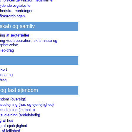
d forskellige virksomhedsformer
jdende ægtefælle
hedskatteordningen
afkastordningen
skab og samliv
ing af ægtefæller
ing ved separation, skilsmisse og
sophævelse
lebidrag
ikort
sparing
drag
 og fast ejendom
endom (oversigt)
udlejning (hus og ejerlejlighed)
udlejning (lejebolig)
udlejning (andelsbolig)
g af hus
g af ejerlejlighed
 af lejlighed