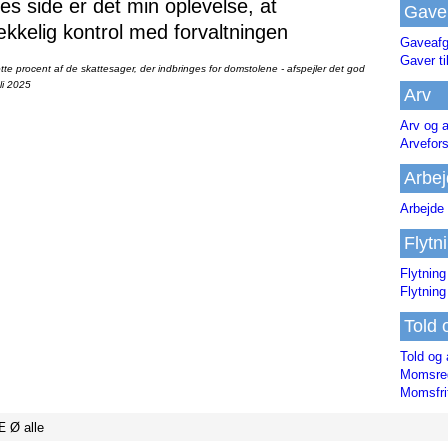
 side er det min oplevelse, at
Gave
ækkelig kontrol med forvaltningen
Gaveafg
Gaver ti
te procent af de skattesager, der indbringes for domstolene - afspejler det god
li 2025
Arv
Arv og a
Arvefor
Arbej
Arbejde 
Flytn
Flytning
Flytning
Told 
Told og 
Momsreg
Momsfri
Æ
Ø
alle