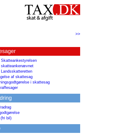
>>
tesager
l Skatteankestyrelsen
il skatteankenævnet
l Landsskatteretten
gelse af skattesag
ingsgodtgørelse i skattesag
raffesager
dring
fradrag
godtgørelse
(fri bil)
e