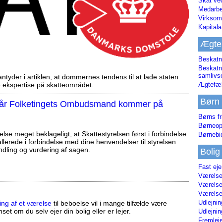
Skat ve
Medarbe
Virksom
Kapital
Ægte
Beskatn
Beskatn
samliv
tyder i artiklen, at dommernes tendens til at lade staten
Ægtefæl
ekspertise på skatteområdet.
Børn
, når Folketingets Ombudsmand kommer på
Børns fr
Børneop
else meget beklageligt, at Skattestyrelsen først i forbindelse
Børnebi
llerede i forbindelse med dine henvendelser til styrelsen
ndling og vurdering af sagen.
Bolig
Fast ej
Værelses
Værelses
Værelses
Udlejnin
ing af et værelse
til beboelse vil i mange tilfælde være
set om du selv ejer din bolig eller er lejer.
Udlejnin
Fremleje