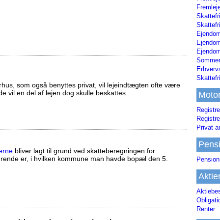
Fremleje
Skattefr
Skattefr
Ejendom
Ejendo
Ejendom
Sommerh
Erhverv
Skattef
us, som også benyttes privat, vil lejeindtægten ofte være
ælde vil en del af lejen dog skulle beskattes.
Moto
Registre
Registre
Privat a
Pens
erne
bliver lagt til grund ved skatteberegningen for
ørende er, i hvilken kommune man havde bopæl den 5.
Pension
Aktie
Aktiebe
Obligat
Renter