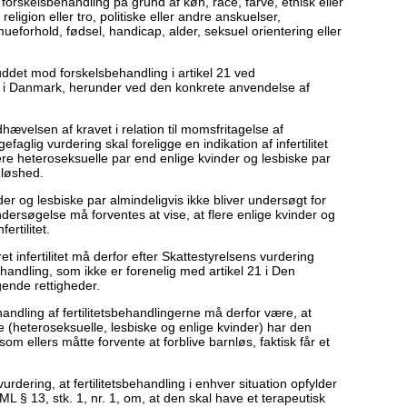
 forskelsbehandling på grund af køn, race, farve, etnisk eller
eligion eller tro, politiske eller andre anskuelser,
ormueforhold, fødsel, handicap, alder, seksuel orientering eller
buddet mod forskelsbehandling i artikel 21 ved
i Danmark, herunder ved den konkrete anvendelse af
hævelsen af kravet i relation til momsfritagelse af
efaglig vurdering skal foreligge en indikation af infertilitet
ere heteroseksuelle par end enlige kvinder og lesbiske par
nløshed.
nder og lesbiske par almindeligvis ikke bliver undersøgt for
undersøgelse må forventes at vise, at flere enlige kvinder og
fertilitet.
t infertilitet må derfor efter Skattestyrelsens vurdering
handling, som ikke er forenelig med artikel 21 i Den
ende rettigheder.
ling af fertilitetsbehandlingerne må derfor være, at
e (heteroseksuelle, lesbiske og enlige kvinder) har den
 ellers måtte forvente at forblive barnløs, faktisk får et
rdering, at fertilitetsbehandling i enhver situation opfylder
 ML § 13, stk. 1, nr. 1, om, at den skal have et terapeutisk