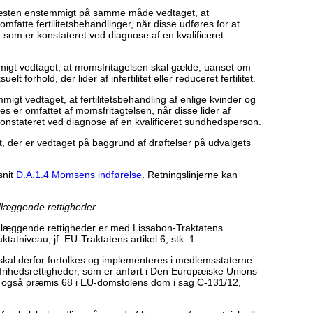
næsten enstemmigt på samme måde vedtaget, at
fatte fertilitetsbehandlinger, når disse udføres for at
tet, som er konstateret ved diagnose af en kvalificeret
gt vedtaget, at momsfritagelsen skal gælde, uanset om
t forhold, der lider af infertilitet eller reduceret fertilitet.
t vedtaget, at fertilitetsbehandling af enlige kvinder og
es er omfattet af momsfritagtelsen, når disse lider af
 er konstateret ved diagnose af en kvalificeret sundhedsperson.
, der er vedtaget på baggrund af drøftelser på udvalgets
snit
D.A.1.4 Momsens indførelse
. Retningslinjerne kan
læggende rettigheder
læggende rettigheder er med Lissabon-Traktatens
ktatniveau, jf. EU-Traktatens artikel 6, stk. 1.
kal derfor fortolkes og implementeres i medlemsstaterne
rihedsrettigheder, som er anført i Den Europæiske Unions
. også præmis 68 i EU-domstolens dom i sag C-131/12,