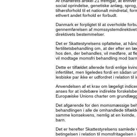
Af charterets artikel 21 fremgår, at enhver
social oprindelse, genetiske anlæg, sprog, r
tilhørsforhold til et nationalt mindretal, f
ethvert andet forhold er forbudt.
Danmark er forpligtet til at overholde for
gennemførelsen af momssystemdirektivet 
direktivets bestemmelser.
Det er Skattestyrelsens opfattelse, at hånd
fertilitetsbehandling om, at der efter en læg
hos den, der behandles, vil medføre, at fl
vil modtage momsfri behandling mod bar
Dette er tilfældet allerede fordi enlige kvi
infertilitet, men ligeledes fordi en sådan 
lesbiske par ikke er udfordret i relation til in
Anvendelsen af et krav om lægeligt indicere
anses for at indebære indirekte forskelsbe
Europæiske Unions charter om grundlægg
Det afgørende for den momsmæssige behand
behandlingen i alle de omhandlede tilfæld
samme konsekvens, nemlig at en kvinde, som
barn.
Det er herefter Skattestyrelsens samlede vu
betingelsen i relation til momsfritagelsen i