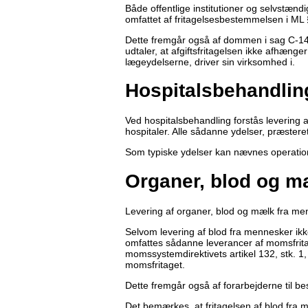
Både offentlige institutioner og selvstæn
omfattet af fritagelsesbestemmelsen i ML 
Dette fremgår også af dommen i sag C-14
udtaler, at afgiftsfritagelsen ikke afhænger
lægeydelserne, driver sin virksomhed i.
Hospitalsbehandlin
Ved hospitalsbehandling forstås levering af
hospitaler. Alle sådanne ydelser, præsteret
Som typiske ydelser kan nævnes operation
Organer, blod og m
Levering af organer, blod og mælk fra me
Selvom levering af blod fra mennesker ikke
omfattes sådanne leverancer af momsfrit
momssystemdirektivets artikel 132, stk. 1, 
momsfritaget.
Dette fremgår også af forarbejderne til be
Det bemærkes, at fritagelsen af blod fra