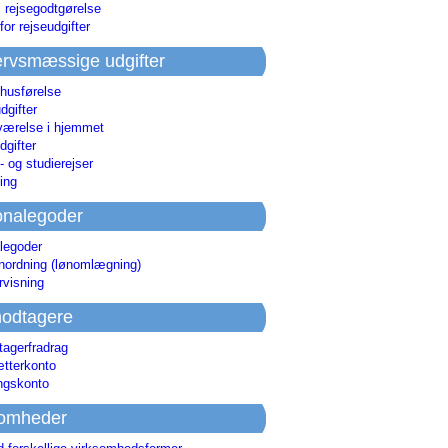
i rejsegodtgørelse
for rejseudgifter
rvsmæssige udgifter
 husførelse
dgifter
værelse i hjemmet
dgifter
 og studierejser
ing
onalegoder
legoder
ønordning (lønomlægning)
rvisning
odtagere
agerfradrag
tterkonto
ingskonto
somheder