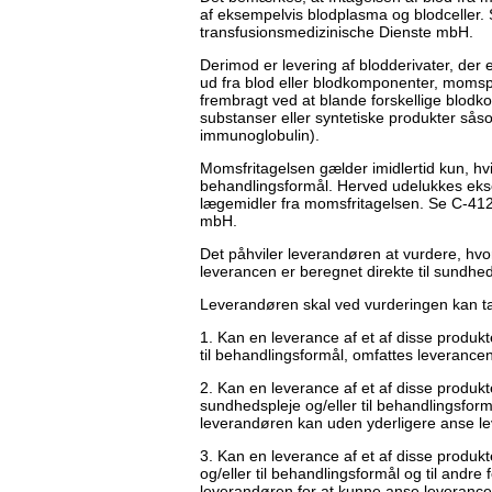
af eksempelvis blodplasma og blodceller.
transfusionsmedizinische Dienste mbH.
Derimod er levering af blodderivater, der e
ud fra blod eller blodkomponenter, momspli
frembragt ved at blande forskellige blo
substanser eller syntetiske produkter så
immunoglobulin).
Momsfritagelsen gælder imidlertid kun, hvis
behandlingsformål. Herved udelukkes eksemp
lægemidler fra momsfritagelsen. Se C-412
mbH.
Det påhviler leverandøren at vurdere, hv
leverancen er beregnet direkte til sundheds
Leverandøren skal ved vurderingen kan t
1. Kan en leverance af et af disse produkte
til behandlingsformål, omfattes leverance
2. Kan en leverance af et af disse produkt
sundhedspleje og/eller til behandlingsfor
leverandøren kan uden yderligere anse le
3. Kan en leverance af et af disse produkt
og/eller til behandlingsformål og til andre 
leverandøren for at kunne anse leverancen