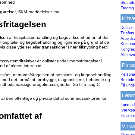
ksomhed
Skattefr
Fradrag 
fgørelser, SKM-meddelelser mv.
Erhve
fritagelsen
Dobbelt
Telefonu
sen af hospitalsbehandling og lægevirksomhed er, at det
Arbejds
få hospitals- og lægebehandling og lignende på grund af de
Kursusu
s disse ydelser eller transaktioner i nær tilknytning hertil
Kongres-
Afskrivn
ssystemdirektivet er oplistet under momsfritagelser i
Pers
ed af almen interesse.
Persona
lået, at momsfritagelsen af hospitals- og lægebehandling
b med det formål at forebygge, diagnosticere, behandle og
Bruttol
sundhedsmæssige uregelmæssigheder. Se bl.a. sag C-
Fri unde
Lønm
af den offentlige og private del af sundhedssektoren for
Lønmodt
Iværksæ
omfattet af
Etabler
Virk