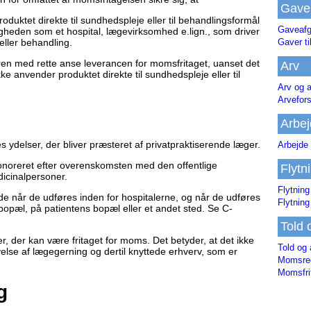
Gave
oduktet direkte til sundhedspleje eller til behandlingsformål
Gaveafg
ligheden som et hospital, lægevirksomhed e.lign., som driver
ller behandling.
Gaver ti
ren med rette anse leverancen for momsfritaget, uanset det
Arv
kke anvender produktet direkte til sundhedspleje eller til
Arv og a
Arvefor
Arbej
delser, der bliver præsteret af privatpraktiserende læger.
Arbejde 
honoreret efter overenskomsten med den offentlige
Flytn
dicinalpersoner.
Flytning
e når de udføres inden for hospitalerne, og når de udføres
Flytning
bopæl, på patientens bopæl eller et andet sted. Se C-
Told 
, der kan være fritaget for moms. Det betyder, at det ikke
Told og 
velse af lægegerning og dertil knyttede erhverv, som er
Momsreg
Momsfri
g