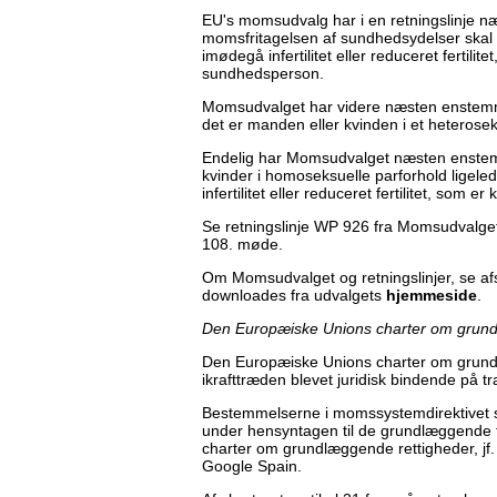
EU's momsudvalg har i en retningslinje 
momsfritagelsen af sundhedsydelser skal om
imødegå infertilitet eller reduceret fertili
sundhedsperson.
Momsudvalget har videre næsten enstemmi
det er manden eller kvinden i et heteroseksuel
Endelig har Momsudvalget næsten enstemmig
kvinder i homoseksuelle parforhold ligeled
infertilitet eller reduceret fertilitet, som
Se retningslinje WP 926 fra Momsudvalget
108. møde.
Om Momsudvalget og retningslinjer, se af
downloades fra udvalgets
hjemmeside
.
Den Europæiske Unions charter om grund
Den Europæiske Unions charter om grund
ikrafttræden blevet juridisk bindende på tra
Bestemmelserne i momssystemdirektivet s
under hensyntagen til de grundlæggende f
charter om grundlæggende rettigheder, jf
Google Spain.