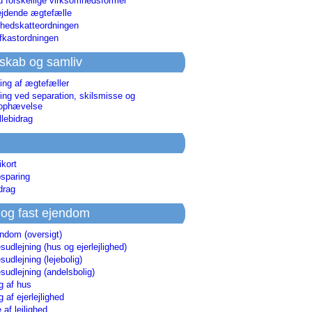
d forskellige virksomhedsformer
jdende ægtefælle
hedskatteordningen
afkastordningen
skab og samliv
ing af ægtefæller
ing ved separation, skilsmisse og
sophævelse
lebidrag
ikort
sparing
drag
 og fast ejendom
endom (oversigt)
udlejning (hus og ejerlejlighed)
udlejning (lejebolig)
udlejning (andelsbolig)
g af hus
g af ejerlejlighed
 af lejlighed