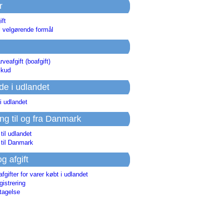
r
ift
l velgørende formål
rveafgift (boafgift)
skud
de i udlandet
i udlandet
ing til og fra Danmark
 til udlandet
 til Danmark
og afgift
afgifter for varer købt i udlandet
istrering
tagelse