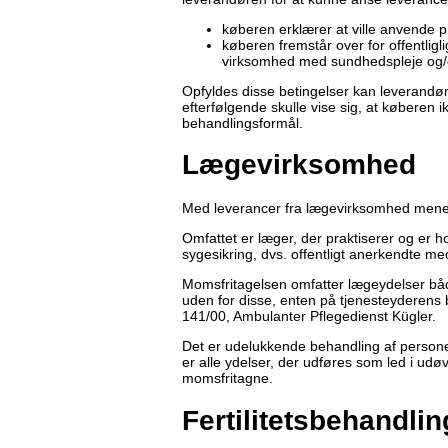
køberen erklærer at ville anvende pr
køberen fremstår over for offentlig
virksomhed med sundhedspleje og/e
Opfyldes disse betingelser kan leverandø
efterfølgende skulle vise sig, at køberen i
behandlingsformål.
Lægevirksomhed
Med leverancer fra lægevirksomhed menes y
Omfattet er læger, der praktiserer og er 
sygesikring, dvs. offentligt anerkendte me
Momsfritagelsen omfatter lægeydelser båd
uden for disse, enten på tjenesteyderens 
141/00, Ambulanter Pflegedienst Kügler.
Det er udelukkende behandling af personer
er alle ydelser, der udføres som led i udø
momsfritagne.
Fertilitetsbehandlin