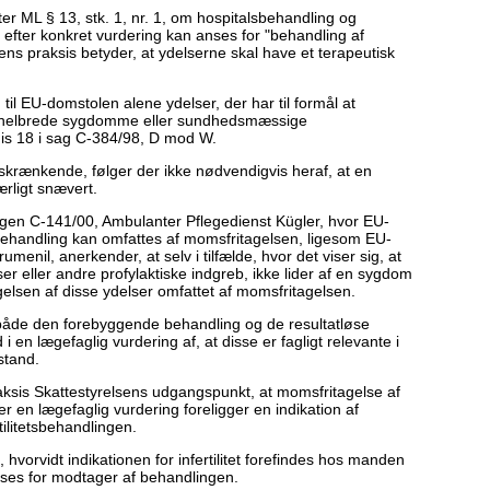
ter ML § 13, stk. 1, nr. 1, om hospitalsbehandling og
efter konkret vurdering kan anses for "behandling af
lens praksis betyder, at ydelserne skal have et terapeutisk
til EU-domstolen alene ydelser, der har til formål at
gt helbrede sygdomme eller sundhedsmæssige
is 18 i sag C-384/98, D mod W.
skrænkende, følger der ikke nødvendigvis heraf, at en
ærligt snævert.
agen C-141/00, Ambulanter Pflegedienst Kügler, hvor EU-
ehandling kan omfattes af momsfritagelsen, ligesom EU-
enil, anerkender, at selv i tilfælde, hvor det viser sig, at
r eller andre profylaktiske indgreb, ikke lider af en sygdom
elsen af disse ydelser omfattet af momsfritagelsen.
at både den forebyggende behandling og de resultatløse
n lægefaglig vurdering af, at disse er fagligt relevante i
stand.
ksis Skattestyrelsens udgangspunkt, at momsfritagelse af
ter en lægefaglig vurdering foreligger en indikation af
tilitetsbehandlingen.
hvorvidt indikationen for infertilitet forefindes hos manden
anses for modtager af behandlingen.