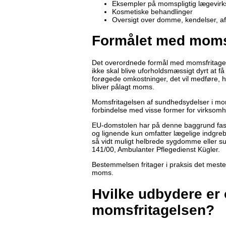
Eksempler på momspligtig lægevir
Kosmetiske behandlinger
Oversigt over domme, kendelser, a
Formålet med moms
Det overordnede formål med momsfritagel
ikke skal blive uforholdsmæssigt dyrt at 
forøgede omkostninger, det vil medføre, hvi
bliver pålagt moms.
Momsfritagelsen af sundhedsydelser i mom
forbindelse med visse former for virksomh
EU-domstolen har på denne baggrund fasts
og lignende kun omfatter lægelige indgre
så vidt muligt helbrede sygdomme eller 
141/00, Ambulanter Pflegedienst Kügler.
Bestemmelsen fritager i praksis det meste 
moms.
Hvilke udbydere er 
momsfritagelsen?