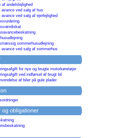
 af andelslejlighed
i avance ved salg af hus
i avance ved salg af ejerlejlighed
svurdering
msværdiskat
savancebeskatning
usudlejning
smæssig sommerhusudlejning
ri avance ved salg af sommerhus
r
ringsafgift for nye og brugte motorkøretøjer
ringsafgift ved indførsel af brugt bil
nvendelse af biler på gule plader
ion
sordninger
r og obligationer
skatning
ionsbeskatning