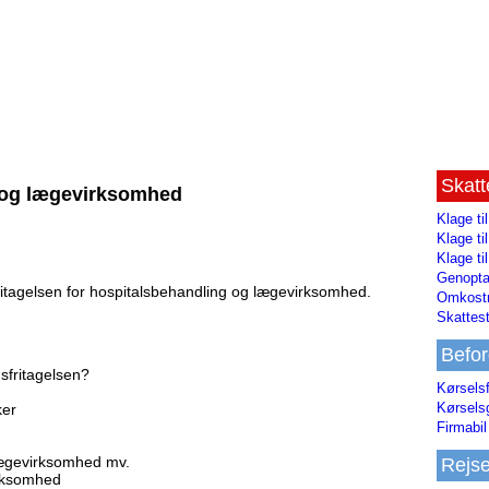
Skat
g og lægevirksomhed
Klage ti
Klage t
Klage ti
Genopta
ritagelsen for hospitalsbehandling og lægevirksomhed.
Omkostn
Skattest
Befor
sfritagelsen?
Kørsels
Kørsels
ker
Firmabil 
 lægevirksomhed mv.
Rejs
rksomhed