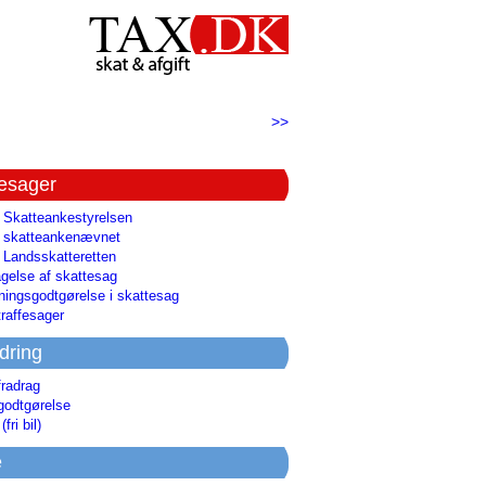
>>
tesager
l Skatteankestyrelsen
il skatteankenævnet
l Landsskatteretten
gelse af skattesag
ingsgodtgørelse i skattesag
raffesager
dring
fradrag
godtgørelse
(fri bil)
e