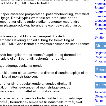
 Se C-412/15, TMD Gesellschaft für
Fremleje
Skattefr
Skattefr
r specialiserede præparater til patientbehandling, fremstillet
Ejendom
gtige. Der vil typisk være tale om produkter, der er
Ejendo
dkomponenter eller blande blodkomponenter med andre
Ejendom
som plasmaprodukter, herunder eksempelvis albumin og
Sommerh
Erhverv
 leveringen af blodet er beregnet direkte til
Skattef
elvis levering af blod til brug for fremstilling af
/15, TMD Gesellschaft für transfusionsmedizinische Dienste
Moto
Registre
orvidt betingelserne for momsfritagelse - og dermed om
Registre
pleje eller til behandlingsformål - er opfyldt.
Privat a
age udgangspunkt i følgende:
Pens
r ikke efter sin art anvendes direkte til sundhedspleje eller
n ikke af momsfritagelsen.
Pension
er efter sin art udelukkende anvendes direkte til
Aktie
mål, omfattes leverancen af momsfritagelsen, og
verancen for omfattet af momsfritagelsen.
Aktiebe
Obligat
er efter sin art anvendes både direkte til sundhedspleje
Renter
formål, herunder eksempelvis til industrielle formål, skal
 for omfattet af momsfritagelsen sikre sig, at