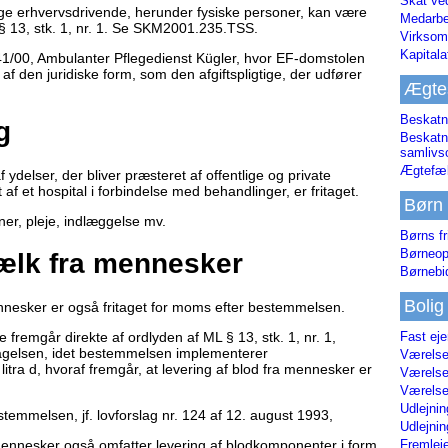
Skat ve
dige erhvervsdrivende, herunder fysiske personer, kan være
Medarbe
§ 13, stk. 1, nr. 1. Se SKM2001.235.TSS.
Virksom
Kapital
1/00, Ambulanter Pflegedienst Kügler, hvor EF-domstolen
 af den juridiske form, som den afgiftspligtige, der udfører
Ægte
Beskatn
g
Beskatn
samliv
Ægtefæl
 ydelser, der bliver præsteret af offentlige og private
 af et hospital i forbindelse med behandlinger, er fritaget.
Børn
er, pleje, indlæggelse mv.
Børns fr
Børneop
ælk fra mennesker
Børnebi
Bolig
nnesker er også fritaget for moms efter bestemmelsen.
 fremgår direkte af ordlyden af ML § 13, stk. 1, nr. 1,
Fast ej
agelsen, idet bestemmelsen implementerer
Værelses
litra d, hvoraf fremgår, at levering af blod fra mennesker er
Værelses
Værelses
Udlejnin
stemmelsen, jf. lovforslag nr. 124 af 12. august 1993,
Udlejnin
 mennesker også omfatter levering af blodkomponenter i form
Fremleje