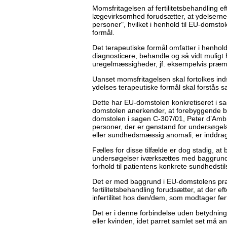
Momsfritagelsen af fertilitetsbehandling ef
lægevirksomhed forudsætter, at ydelserne 
personer", hvilket i henhold til EU-domsto
formål.
Det terapeutiske formål omfatter i henhold 
diagnosticere, behandle og så vidt muli
uregelmæssigheder, jf. eksempelvis præm
Uanset momsfritagelsen skal fortolkes ind
ydelses terapeutiske formål skal forstås s
Dette har EU-domstolen konkretiseret i s
domstolen anerkender, at forebyggende b
domstolen i sagen C-307/01, Peter d’Ambrum
personer, der er genstand for undersøgelse
eller sundhedsmæssig anomali, er inddrag
Fælles for disse tilfælde er dog stadig, 
undersøgelser iværksættes med baggrund i e
forhold til patientens konkrete sundhedstil
Det er med baggrund i EU-domstolens pra
fertilitetsbehandling forudsætter, at der ef
infertilitet hos den/dem, som modtager fer
Det er i denne forbindelse uden betydning, 
eller kvinden, idet parret samlet set må 