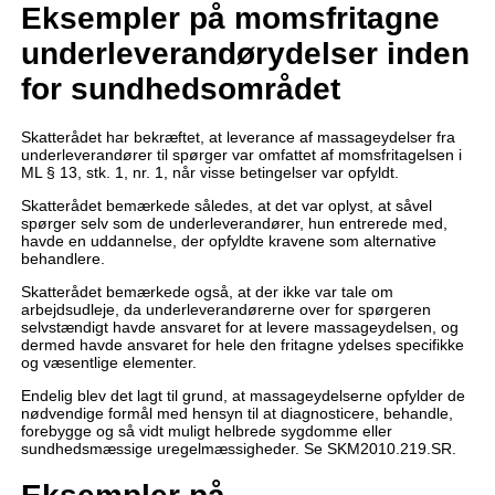
Eksempler på momsfritagne
underleverandørydelser inden
for sundhedsområdet
Skatterådet har bekræftet, at leverance af massageydelser fra
underleverandører til spørger var omfattet af momsfritagelsen i
ML § 13, stk. 1, nr. 1, når visse betingelser var opfyldt.
Skatterådet bemærkede således, at det var oplyst, at såvel
spørger selv som de underleverandører, hun entrerede med,
havde en uddannelse, der opfyldte kravene som alternative
behandlere.
Skatterådet bemærkede også, at der ikke var tale om
arbejdsudleje, da underleverandørerne over for spørgeren
selvstændigt havde ansvaret for at levere massageydelsen, og
dermed havde ansvaret for hele den fritagne ydelses specifikke
og væsentlige elementer.
Endelig blev det lagt til grund, at massageydelserne opfylder de
nødvendige formål med hensyn til at diagnosticere, behandle,
forebygge og så vidt muligt helbrede sygdomme eller
sundhedsmæssige uregelmæssigheder. Se SKM2010.219.SR.