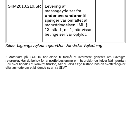
SKM2010.219.SR
Levering af
massageydelser fra
underleverandører
til
spørger var omfattet af
momsfritagelsen i ML §
13, stk. 1, nr. 1, når visse
betingelser var opfyldt.
Kilde: Ligningsvejledningen/Den Juridiske Vejledning
!
Materialet på TAX.DK har alene til formål at informere generelt om udvalgte
retsregler. Har du behov for at træffe beslutning om, hvorvidt - og i givet fald hvordan
- du skal handle i et konkret tilfælde, bør du altid søge bistand hos en skatterådgiver
eller anmode om et bindende svar fra SKAT.