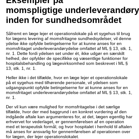
Eksempler på
momspligtige underleverandøry
inden for sundhedsområdet
Såfremt en læge lejer et operationslokale på et sygehus til brug
for lægens levering af momsfritagne sundhedsydelser, vil denne
ydelse ikke opfylde betingelserne for at kunne anses for en
momsfritaget underleverandørydelse omfattet af ML § 13, stk. 1,
nr. 1. Dette fordi ydelsen set under ét, ikke udgør en særskilt
helhed, der opfylder de specifikke og væsentlige funktioner for
hospitalsbehandling og lægevirksomhed som beskrevet i ML §
13, stk. 1, nr. 1.
Heller ikke i det tilfælde, hvor en læge lejer et operationslokale
på et sygehus med tilhørende personale, vil ydelsen som
udgangspunkt opfylde betingelserne for at kunne anses for en
momsfritaget underleverandørydelse omfattet af ML § 13, stk. 1,
nr. 1.
Der vil kun være mulighed for momsfritagelse i det særlige
tilfælde, hvor der med baggrund i en konkret vurdering af den
indgåede aftale kan argumenteres for, at det, lægen egentlig har
erhvervet for vederlaget, er gennemførelsen af en operation
med et terapeutisk formål, og hvor hospitalet i henhold til aftalen
må anses for ansvarlig for gennemførelsen af operationen over
for lægen, der lejer operationslokalet.