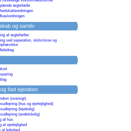
d forskellige virksomhedsformer
jdende ægtefælle
hedskatteordningen
afkastordningen
skab og samliv
ing af ægtefæller
ing ved separation, skilsmisse og
sophævelse
lebidrag
ikort
sparing
drag
 og fast ejendom
endom (oversigt)
udlejning (hus og ejerlejlighed)
udlejning (lejebolig)
udlejning (andelsbolig)
g af hus
g af ejerlejlighed
 af lejlighed