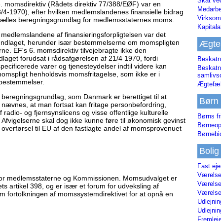
Skat ve
. momsdirektiv (Rådets direktiv 77/388/EØF) var en
Medarbe
8/4-1970), efter hvilken medlemslandenes finansielle bidrag
Virksom
det fælles beregningsgrundlag for medlemsstaternes moms.
Kapital
 medlemslandene af finansieringsforpligtelsen var det
undlaget, herunder især bestemmelserne om momspligten
Ægte
ne. EF's 6. momsdirektiv tilvejebragte ikke den
aget forudsat i rådsafgørelsen af 21/4 1970, fordi
Beskatn
cificerede varer og tjenesteydelser indtil videre kan
Beskatn
mspligt henholdsvis momsfritagelse, som ikke er i
samliv
bestemmelser.
Ægtefæl
 beregningsgrundlag, som Danmark er berettiget til at
Børn
nævnes, at man fortsat kan fritage personbefordring,
dio- og fjernsynslicens og visse offentlige kulturelle
Børns fr
. Afvigelserne skal dog ikke kunne føre til økonomisk gevinst
Børneop
ed overførsel til EU af den fastlagte andel af momsprovenuet
Børnebi
Bolig
Fast ej
Værelses
for medlemsstaterne og Kommissionen. Momsudvalget er
Værelses
s artikel 398, og er især et forum for udveksling af
Værelses
 fortolkningen af momssystemdirektivet for at opnå en
Udlejnin
Udlejnin
Fremleje