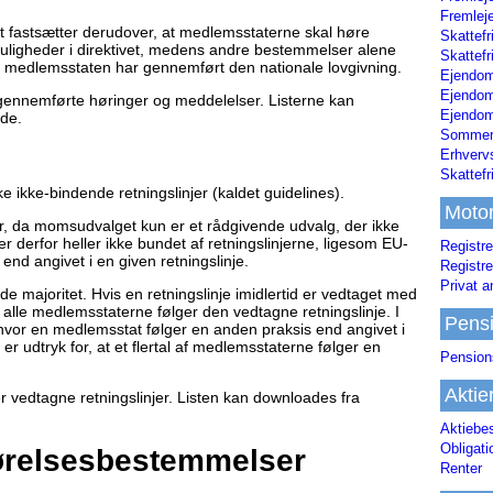
Fremleje
 fastsætter derudover, at medlemsstaterne skal høre
Skattefr
uligheder i direktivet, medens andre bestemmelser alene
Skattefr
 medlemsstaten har gennemført den nationale lovgivning.
Ejendom
Ejendo
 gennemførte høringer og meddelelser. Listerne kan
Ejendom
de.
Sommerh
Erhverv
Skattef
 ikke-bindende retningslinjer (kaldet guidelines).
Moto
ter, da momsudvalget kun er et rådgivende udvalg, der ikke
 derfor heller ikke bundet af retningslinjerne, ligesom EU-
Registre
end angivet i en given retningslinje.
Registre
Privat a
e majoritet. Hvis en retningslinje imidlertid er vedtaget med
 alle medlemsstaterne følger den vedtagne retningslinje. I
Pens
, hvor en medlemsstat følger en anden praksis end angivet i
 er udtryk for, at et flertal af medlemsstaterne følger en
Pension
Aktie
r vedtagne retningslinjer. Listen kan downloades fra
Aktiebe
Obligat
relsesbestemmelser
Renter