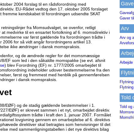
Gave
tober 2004 forslag til en rådsforordning med
irektiv. EU-Rådet vedtog den 17. oktober 2005 forslaget
Gaveafg
at fremme kendskabet til forordningen udsendte SKAT
Gaver ti
etningslinjer fra Momsudvalget, se ovenfor, retligt
Arv
 medvirke til en ensartet fortolkning af 6. momsdirektiv i
melserne var først gældende fra forordningen trådte i
Arv og a
ar 2006 for så vidt angår forordningens artikel 13.
Arvefor
telse ikke ændringer i dansk momspraksis.
Arbej
edenfor, og de ændrede regler for det momsmæssige
08/8/EF som led i den såkaldte momspakke (se evt. afsnit
Arbejde 
lse
) blev Forordning (EF) nr. 1777/2005 omarbejdet til
omsforordning indeholder udover bestemmelserne fra den
Flytn
mmelser, først og fremmest med henblik på gennemførelsen
dringer i dansk momspraksis.
Flytning
Flytning
vet
Told 
388/EØF) og de stadig gældende bestemmelser i 1.
Told og 
/227/EØF) er skrevet sammen i et nyt, omarbejdet direktiv.
Momsreg
diafgiftssystem trådte i kraft den 1. januar 2007. Formålet
Momsfri
 rationel lovgivning gennem en omarbejdelse af 6. direktivs
 ophævede direktiver skal betragtes som henvisninger til det
else med sammenligningstabellen i det nye direktivs bilag