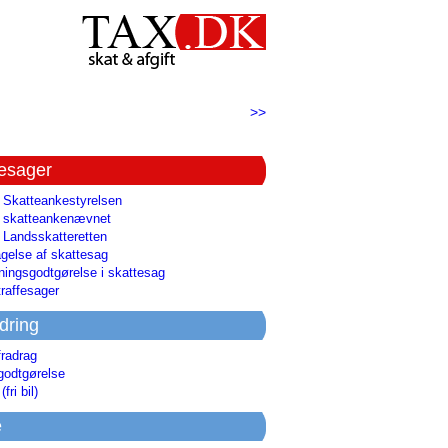
>>
tesager
l Skatteankestyrelsen
il skatteankenævnet
l Landsskatteretten
gelse af skattesag
ingsgodtgørelse i skattesag
raffesager
dring
fradrag
godtgørelse
(fri bil)
e