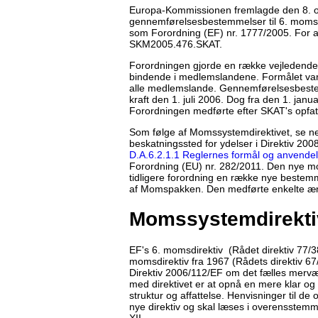
Europa-Kommissionen fremlagde den 8. ok
gennemførelsesbestemmelser til 6. momsd
som Forordning (EF) nr. 1777/2005. For 
SKM2005.476.SKAT.
Forordningen gjorde en række vejledende r
bindende i medlemslandene. Formålet var at
alle medlemslande. Gennemførelsesbestem
kraft den 1. juli 2006. Dog fra den 1. janu
Forordningen medførte efter SKAT's opfat
Som følge af Momssystemdirektivet, se n
beskatningssted for ydelser i Direktiv 20
D.A.6.2.1.1 Reglernes formål og anvende
Forordning (EU) nr. 282/2011. Den nye m
tidligere forordning en række nye beste
af Momspakken. Den medførte enkelte æn
Momssystemdirekti
EF's 6. momsdirektiv (Rådet direktiv 77/
momsdirektiv fra 1967 (Rådets direktiv 67
Direktiv 2006/112/EF om det fælles mervær
med direktivet er at opnå en mere klar og
struktur og affattelse. Henvisninger til de
nye direktiv og skal læses i overensstemm
XII.