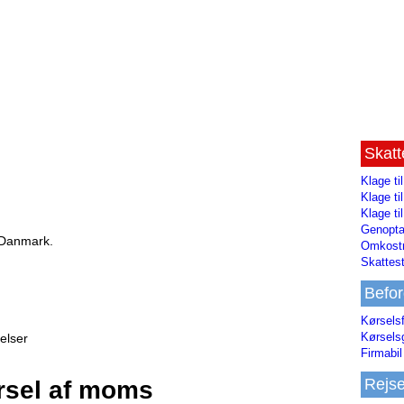
Skat
Klage ti
Klage t
Klage ti
Genopta
 Danmark.
Omkostn
Skattest
Befor
Kørsels
Kørsels
elser
Firmabil 
Rejs
rsel af moms