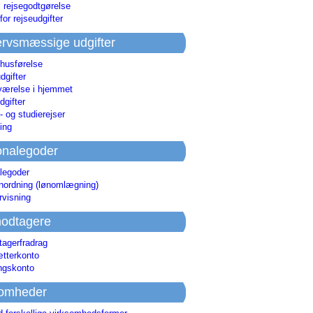
i rejsegodtgørelse
for rejseudgifter
rvsmæssige udgifter
 husførelse
dgifter
værelse i hjemmet
dgifter
 og studierejser
ing
onalegoder
legoder
ønordning (lønomlægning)
rvisning
odtagere
agerfradrag
tterkonto
ingskonto
somheder