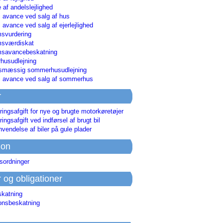
 af andelslejlighed
i avance ved salg af hus
i avance ved salg af ejerlejlighed
svurdering
msværdiskat
savancebeskatning
usudlejning
smæssig sommerhusudlejning
ri avance ved salg af sommerhus
r
ringsafgift for nye og brugte motorkøretøjer
ringsafgift ved indførsel af brugt bil
nvendelse af biler på gule plader
ion
sordninger
r og obligationer
skatning
ionsbeskatning