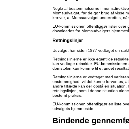
Nogle af bestemmelserne i momsdirektivet
Momsudvalget, før de gør brug af visse m
kræver, at Momsudvalget underrettes, når
EU-kommissionen offentliggør lister over
downloades fra Momsudvalgets hjemmesi
Retningslinjer
Udvalget har siden 1977 vedtaget en række
Retningslinjerne er ikke egentlige retsak
kan vedtage retsakter. EU-kommissionen er
domstolen kan komme til et andet resultat 
Retningslinjerne er vedtaget med varierend
enstemmighed, vil det kunne forventes, at
andre tilfælde kan der opstå en situation
retningslinjen, som i denne situation alene
bestemt praksis.
EU-kommissionen offentliggør en liste ove
udvalgets hjemmeside.
Bindende gennemfø