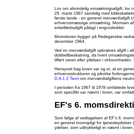
Lov om almindelig omsætningsafgift, lov n
29. marts 1967 samtidig med kildeskattelo
første lande - en generel merværdiafgift (
erhvervsmæssige omsætning. Momsen afløs
enkeltledsafgift pålagt i engrosleddet.
Momsloven bygger på Redegørelse vedrøre
december 1964.
Ved en merværdiafgift opkræves afgift i all
dobbeltbeskatning, da hvert omsætningsle
tilført varen eller ydelsen i virksomheden.
Hensynet bag loven var og er, at en gener
erhvervsstrukturen og påvirke forbrugernes
D.A.1.2 Teori
om merværdiafgiftens neutral
I perioden fra 1967 til 1978 omfattede lo
som specifikt var nævnt i loven, var omfat
EF's 6. momsdirekt
Som følge af vedtagelsen af EF's 6. moms
en generel momspligt for tjenesteydelser (i
ydelser, som udtrykkeligt er nævnt i loven