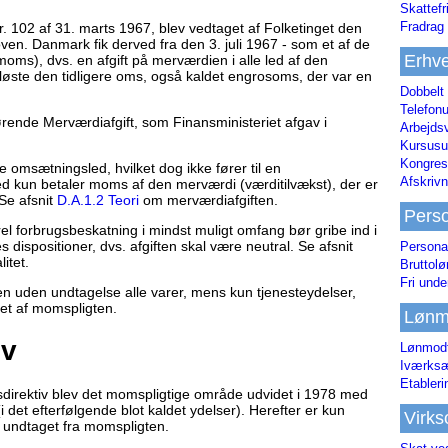
Skattefr
Fradrag 
r. 102 af 31. marts 1967, blev vedtaget af Folketinget den
ven. Danmark fik derved fra den 3. juli 1967 - som et af de
Erhve
moms), dvs. en afgift på merværdien i alle led af den
te den tidligere oms, også kaldet engrosoms, der var en
Dobbelt
Telefonu
nde Merværdiafgift, som Finansministeriet afgav i
Arbejds
Kursusu
Kongres-
e omsætningsled, hvilket dog ikke fører til en
Afskrivn
d kun betaler moms af den merværdi (værditilvækst), der er
 Se afsnit
D.A.1.2 Teori
om merværdiafgiften.
Pers
el forbrugsbeskatning i mindst muligt omfang bør gribe ind i
 dispositioner, dvs. afgiften skal være neutral. Se afsnit
Persona
itet.
Bruttol
Fri unde
ven uden undtagelse alle varer, mens kun tjenesteydelser,
tet af momspligten.
Lønm
iv
Lønmodt
Iværksæ
Etabler
direktiv blev det momspligtige område udvidet i 1978 med
 det efterfølgende blot kaldet ydelser). Herefter er kun
Virk
, undtaget fra momspligten.