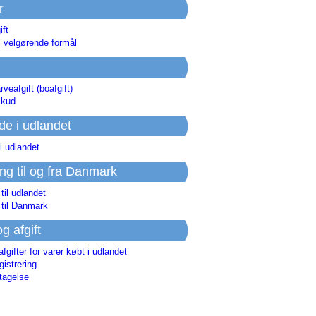
r
ift
l velgørende formål
rveafgift (boafgift)
skud
de i udlandet
i udlandet
ing til og fra Danmark
 til udlandet
 til Danmark
og afgift
afgifter for varer købt i udlandet
istrering
tagelse