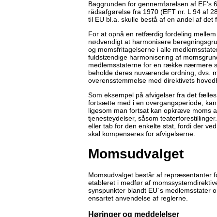
Baggrunden for gennemførelsen af EF's 6
rådsafgørelse fra 1970 (EFT nr. L 94 af 2
til EU bl.a. skulle bestå af en andel af 
For at opnå en retfærdig fordeling mellem
nødvendigt at harmonisere beregningsgr
og momsfritagelserne i alle medlemsstater
fuldstændige harmonisering af momsgrundl
medlemsstaterne for en række nærmere spe
beholde deres nuværende ordning, dvs. mo
overensstemmelse med direktivets hoved
Som eksempel på afvigelser fra det fælles
fortsætte med i en overgangsperiode, kan 
ligesom man fortsat kan opkræve moms af ra
tjenesteydelser, såsom teaterforestillinger
eller tab for den enkelte stat, fordi der v
skal kompenseres for afvigelserne.
Momsudvalget
Momsudvalget består af repræsentanter 
etableret i medfør af momssystemdirektivet
synspunkter blandt EU´s medlemsstater om
ensartet anvendelse af reglerne.
Høringer og meddelelser