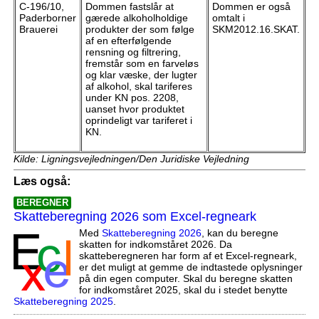
C-196/10,
Dommen fastslår at
Dommen er også
Paderborner
gærede alkoholholdige
omtalt i
Brauerei
produkter der som følge
SKM2012.16.SKAT.
af en efterfølgende
rensning og filtrering,
fremstår som en farveløs
og klar væske, der lugter
af alkohol, skal tariferes
under KN pos. 2208,
uanset hvor produktet
oprindeligt var tariferet i
KN.
Kilde: Ligningsvejledningen/Den Juridiske Vejledning
Læs også:
BEREGNER
Skatteberegning 2026 som Excel-regneark
Med
Skatteberegning 2026
, kan du beregne
skatten for indkomståret 2026. Da
skatteberegneren har form af et Excel-regneark,
er det muligt at gemme de indtastede oplysninger
på din egen computer. Skal du beregne skatten
for indkomståret 2025, skal du i stedet benytte
Skatteberegning 2025
.