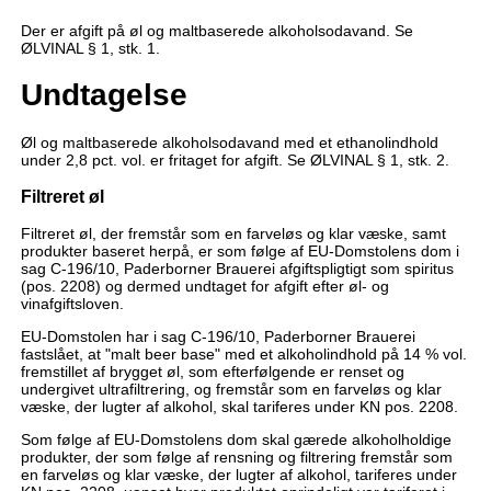
Der er afgift på øl og maltbaserede alkoholsodavand. Se
ØLVINAL § 1, stk. 1.
Undtagelse
Øl og maltbaserede alkoholsodavand med et ethanolindhold
under 2,8 pct. vol. er fritaget for afgift. Se ØLVINAL § 1, stk. 2.
Filtreret øl
Filtreret øl, der fremstår som en farveløs og klar væske, samt
produkter baseret herpå, er som følge af EU-Domstolens dom i
sag C-196/10, Paderborner Brauerei afgiftspligtigt som spiritus
(pos. 2208) og dermed undtaget for afgift efter øl- og
vinafgiftsloven.
EU-Domstolen har i sag C-196/10, Paderborner Brauerei
fastslået, at "malt beer base" med et alkoholindhold på 14 % vol.
fremstillet af brygget øl, som efterfølgende er renset og
undergivet ultrafiltrering, og fremstår som en farveløs og klar
væske, der lugter af alkohol, skal tariferes under KN pos. 2208.
Som følge af EU-Domstolens dom skal gærede alkoholholdige
produkter, der som følge af rensning og filtrering fremstår som
en farveløs og klar væske, der lugter af alkohol, tariferes under