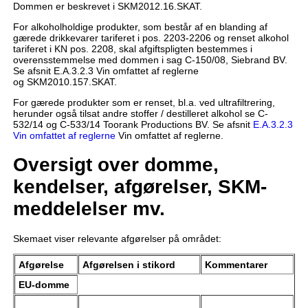
Dommen er beskrevet i SKM2012.16.SKAT.
For alkoholholdige produkter, som består af en blanding af
gærede drikkevarer tariferet i pos. 2203-2206 og renset alkohol
tariferet i KN pos. 2208, skal afgiftspligten bestemmes i
overensstemmelse med dommen i sag C-150/08, Siebrand BV.
Se afsnit E.A.3.2.3 Vin omfattet af reglerne
og SKM2010.157.SKAT.
For gærede produkter som er renset, bl.a. ved ultrafiltrering,
herunder også tilsat andre stoffer / destilleret alkohol se C-
532/14 og C-533/14 Toorank Productions BV. Se afsnit
E.A.3.2.3
Vin omfattet af reglerne
Vin omfattet af reglerne.
Oversigt over domme,
kendelser, afgørelser, SKM-
meddelelser mv.
Skemaet viser relevante afgørelser på området:
Afgørelse
Afgørelsen i stikord
Kommentarer
EU-domme