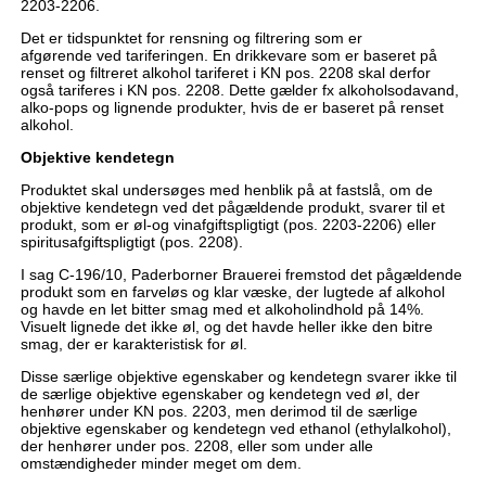
2203-2206.
Det er tidspunktet for rensning og filtrering som er
afgørende ved tariferingen. En drikkevare som er baseret på
renset og filtreret alkohol tariferet i KN pos. 2208 skal derfor
også tariferes i KN pos. 2208. Dette gælder fx alkoholsodavand,
alko-pops og lignende produkter, hvis de er baseret på renset
alkohol.
Objektive kendetegn
Produktet skal undersøges med henblik på at fastslå, om de
objektive kendetegn ved det pågældende produkt, svarer til et
produkt, som er øl-og vinafgiftspligtigt (pos. 2203-2206) eller
spiritusafgiftspligtigt (pos. 2208).
I sag C-196/10, Paderborner Brauerei fremstod det pågældende
produkt som en farveløs og klar væske, der lugtede af alkohol
og havde en let bitter smag med et alkoholindhold på 14%.
Visuelt lignede det ikke øl, og det havde heller ikke den bitre
smag, der er karakteristisk for øl.
Disse særlige objektive egenskaber og kendetegn svarer ikke til
de særlige objektive egenskaber og kendetegn ved øl, der
henhører under KN pos. 2203, men derimod til de særlige
objektive egenskaber og kendetegn ved ethanol (ethylalkohol),
der henhører under pos. 2208, eller som under alle
omstændigheder minder meget om dem.