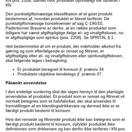
KN pos. 2208, uanset hvor produktet oprindeligt var tariferet i
KN.
Den punktafgiftsmæssige klassifikation af et givet produkt
bestemmes af, hvordan produktet er blevet tariferet. De
punktafgiftsmæssige konsekvenser af sag C-196/10,
Paderborner Brauerei er derfor, at en række produkter som
tidligere har været afgiftspligtige ifølge øl- og vinafgiftsloven, nu
er afgiftspligtige som spiritus (pos. 2208). Se SPRITAL § 1.
Ved bestemmelse af om et produkt, der indeholder alkohol fra
gæring og som efterfølgende er renset og filtreret, er
afgiftspligtig efter øl- og vinafgiftsloven eller spiritusafgiftsloven,
skal følgende tages i betragtning:
Er produktet beregnet til konsum jf. præmis 34
Produktets objektive kendetegn jf. præmis 37.
Påtænkt anvendelse
I den endelige vurdering skal der tages hensyn til den planlagte
anvendelse af produktet. Et produkt som er renset og filtreret vil
normalt betegnes som et halvfabrikat, der skal anvendes til
fremstillingen af en blandingsdrikkevare og dermed ikke er et
færdigt produkt bestemt til konsum.
Hvis det rensede og filtrerede produkt ikke kan betegnes som et
færdigt produkt bestemt til konsum, opfylder produktet ikke
definitionen som drikkevare og kan derfor ikke tariferes i KN pos.