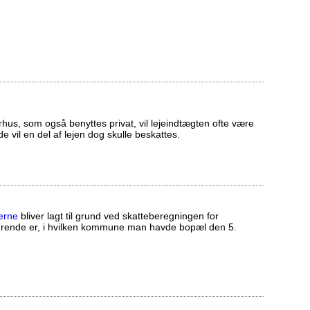
us, som også benyttes privat, vil lejeindtægten ofte være
ælde vil en del af lejen dog skulle beskattes.
erne
bliver lagt til grund ved skatteberegningen for
ørende er, i hvilken kommune man havde bopæl den 5.