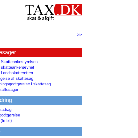
>>
tesager
l Skatteankestyrelsen
il skatteankenævnet
l Landsskatteretten
gelse af skattesag
ingsgodtgørelse i skattesag
raffesager
dring
fradrag
godtgørelse
(fri bil)
e