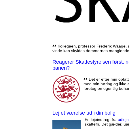
,,
Kollegaen, professor Frederik Waage, an
vinde kan skyldes dommernes manglende 
Reagerer Skattestyrelsen først
banen?
,,
Det er efter min opfatt
med min høring og ikke a
foretog en egentlig beha
Lej et værelse ud i din bolig
En lejeindtægt fra
udlejn
skattefri. Det gælder, uan