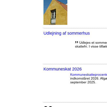
Udlejning af sommerhus
,,
Udlejes et sommerh
skattefri. I visse tilf
Kommuneskat 2026
Kommuneskatte­procent
indkomståret 2026. Afg
september 2025.
,,