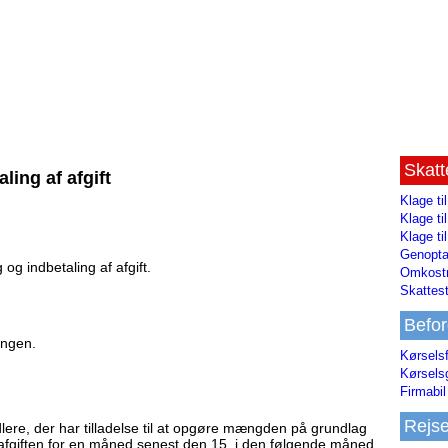
Skat
ling af afgift
Klage ti
Klage t
Klage ti
Genopta
og indbetaling af afgift.
Omkostn
Skattest
Befor
ingen.
Kørsels
Kørsels
Firmabil 
Rejs
ere, der har tilladelse til at opgøre mængden på grundlag
 afgiften for en måned senest den 15. i den følgende måned.