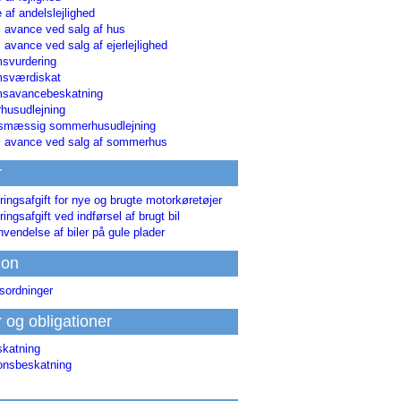
 af andelslejlighed
i avance ved salg af hus
i avance ved salg af ejerlejlighed
svurdering
msværdiskat
savancebeskatning
usudlejning
smæssig sommerhusudlejning
ri avance ved salg af sommerhus
r
ringsafgift for nye og brugte motorkøretøjer
ringsafgift ved indførsel af brugt bil
nvendelse af biler på gule plader
ion
sordninger
r og obligationer
skatning
ionsbeskatning