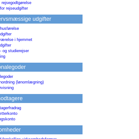
i rejsegodtgørelse
for rejseudgifter
rvsmæssige udgifter
 husførelse
dgifter
værelse i hjemmet
dgifter
 og studierejser
ing
onalegoder
legoder
ønordning (lønomlægning)
rvisning
odtagere
agerfradrag
tterkonto
ingskonto
somheder