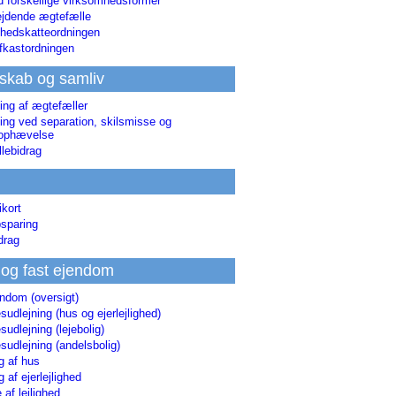
d forskellige virksomhedsformer
jdende ægtefælle
hedskatteordningen
afkastordningen
skab og samliv
ing af ægtefæller
ing ved separation, skilsmisse og
sophævelse
lebidrag
ikort
sparing
drag
 og fast ejendom
endom (oversigt)
udlejning (hus og ejerlejlighed)
udlejning (lejebolig)
udlejning (andelsbolig)
g af hus
g af ejerlejlighed
 af lejlighed