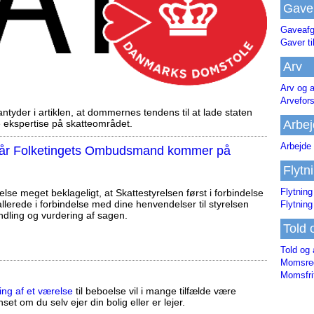
Gave
Gaveafg
Gaver ti
Arv
Arv og a
Arvefor
tyder i artiklen, at dommernes tendens til at lade staten
Arbej
ekspertise på skatteområdet.
Arbejde 
, når Folketingets Ombudsmand kommer på
Flytn
Flytning
else meget beklageligt, at Skattestyrelsen først i forbindelse
llerede i forbindelse med dine henvendelser til styrelsen
Flytning
ndling og vurdering af sagen.
Told 
Told og 
Momsreg
Momsfri
ing af et værelse
til beboelse vil i mange tilfælde være
set om du selv ejer din bolig eller er lejer.