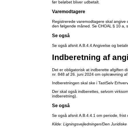
før beløbet bliver udbetalt.
Varemodtagere
Registrerede varemodtagere skal angive og 
den følgende måned. Se CHOAL § 10 a, st
Se også
Se også afsnit A.B.4.4 Angivelse og betalin
Indberetning af ang
Det er obligatorisk at indberette afgiften d
nr. 848 af 26. juni 2024 om opkrævning af 
Indberetningen skal ske i TastSelv Erhverv
Der skal også indberettes, selvom virksom
indberetning).
Se også
Se også afsnit A.B.4.4.1 om periode, frist 
Kilde: Ligningsvejledningen/Den Juridiske