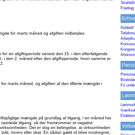
Skattefr
Fradrag 
Erhve
Dobbelt
gde for marts måned og afgiften indbetales.
Telefonu
Arbejds
Kursusu
Kongres-
 for en afgiftsperiode senest den 15. i den efterfølgende
Afskrivn
. i den 2. måned efter den afgiftsperiode, hvori varerne er
 2.
Pers
Persona
Bruttol
 for marts måned, og afgiften af den tilførte mængde i
Fri unde
Lønm
Lønmodt
Iværksæ
Etabler
iftspligtige mængde på grundlag af tilgang, i en måned har
en samlede tilgang, så der fremkommer et negativt
Virk
 til virksomheden. Det er dog en betingelse, at virksomheden
fx told, moms eller skat. En sådan gæld vil blive modregnet,