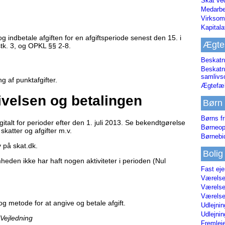
Skat ve
Medarbe
Virksom
Kapital
indbetale afgiften for en afgiftsperiode senest den 15. i
Ægte
k. 3, og OPKL §§ 2-8.
Beskatn
Beskatn
samliv
g af punktafgifter.
Ægtefæl
ivelsen og betalingen
Børn
Børns fr
igitalt for perioder efter den 1. juli 2013. Se bekendtgørelse
Børneop
skatter og afgifter m.v.
Børnebi
 på skat.dk.
Bolig
heden ikke har haft nogen aktiviteter i perioden (Nul
Fast ej
Værelses
Værelses
Værelses
og metode for at angive og betale afgift.
Udlejnin
Udlejnin
 Vejledning
Fremleje