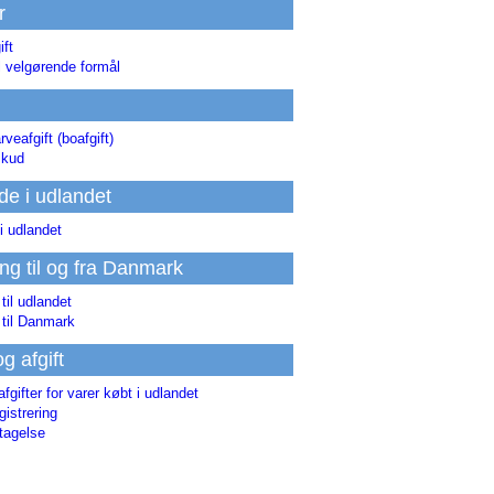
r
ift
l velgørende formål
rveafgift (boafgift)
skud
de i udlandet
i udlandet
ing til og fra Danmark
 til udlandet
 til Danmark
og afgift
afgifter for varer købt i udlandet
istrering
tagelse