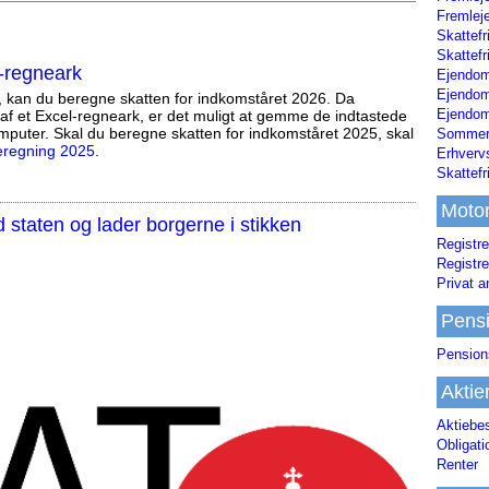
Fremleje
Skattefr
Skattefr
-regneark
Ejendom
Ejendo
, kan du beregne skatten for indkomståret 2026. Da
Ejendom
af et Excel-regneark, er det muligt at gemme de indtastede
mputer. Skal du beregne skatten for indkomståret 2025, skal
Sommerh
eregning 2025
.
Erhverv
Skattef
Moto
staten og lader borgerne i stikken
Registre
Registre
Privat a
Pens
Pension
Aktie
Aktiebe
Obligat
Renter