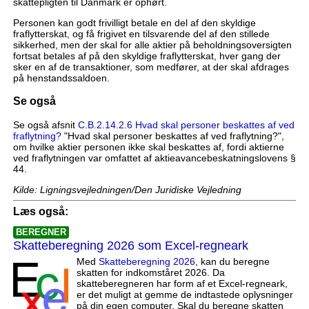
skattepligten til Danmark er ophørt.
Personen kan godt frivilligt betale en del af den skyldige
fraflytterskat, og få frigivet en tilsvarende del af den stillede
sikkerhed, men der skal for alle aktier på beholdningsoversigten
fortsat betales af på den skyldige fraflytterskat, hver gang der
sker en af de transaktioner, som medfører, at der skal afdrages
på henstandssaldoen.
Se også
Se også afsnit
C.B.2.14.2.6 Hvad skal personer beskattes af ved
fraflytning?
"Hvad skal personer beskattes af ved fraflytning?",
om hvilke aktier personen ikke skal beskattes af, fordi aktierne
ved fraflytningen var omfattet af aktieavancebeskatningslovens §
44.
Kilde: Ligningsvejledningen/Den Juridiske Vejledning
Læs også:
BEREGNER
Skatteberegning 2026 som Excel-regneark
Med
Skatteberegning 2026
, kan du beregne
skatten for indkomståret 2026. Da
skatteberegneren har form af et Excel-regneark,
er det muligt at gemme de indtastede oplysninger
på din egen computer. Skal du beregne skatten