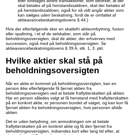
eller foretages andre transaktioner, som bevirker, at der
skal betales af på henstandssaldoen, skal der betales af
på henstandssaldoen, også for så vidt angår aktier som
kan sælges uden beskatning, fordi de er omfattet af
aktieavancebeskatningslovens § 44.)
Hvis der efterfølgende sker en skattefri aktieombytning, fusion
eller spaltning, i et af de selskaber, som står på
beholdningsoversigten, skal de aktier, der erhverves med
succession, også med på beholdningsoversigten. Se
aktieavancebeskatningslovens § 39 A, stk. 1, 3. pkt.
Hvilke aktier skal stå på
beholdningsoversigten
Når en aktie er kommet på beholdningsoversigten, kan en
person ikke efterfølgende få fjernet aktien fra
beholdningsoversigten ved at betale fraflytterskatten på aktien.
Har en person således valgt at få henstand med fraflytterskatten
på en konkret aktie, er personen bundet af valget, og kan kun få
fjernet aktien fra beholdningsoversigten, hvis personen afstår
aktien.
Det er uden betydning, om anmodningen om at betale
fraflytterskatten på en konkret aktie og få den fjernet fra
beholdningsoversigten, indsendes kort eller lang tid efter, at