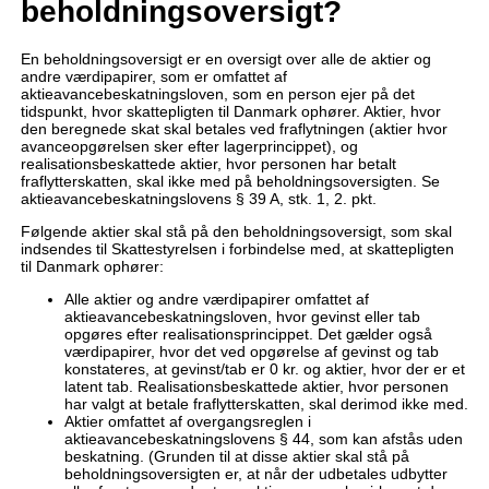
beholdningsoversigt?
En beholdningsoversigt er en oversigt over alle de aktier og
andre værdipapirer, som er omfattet af
aktieavancebeskatningsloven, som en person ejer på det
tidspunkt, hvor skattepligten til Danmark ophører. Aktier, hvor
den beregnede skat skal betales ved fraflytningen (aktier hvor
avanceopgørelsen sker efter lagerprincippet), og
realisationsbeskattede aktier, hvor personen har betalt
fraflytterskatten, skal ikke med på beholdningsoversigten. Se
aktieavancebeskatningslovens § 39 A, stk. 1, 2. pkt.
Følgende aktier skal stå på den beholdningsoversigt, som skal
indsendes til Skattestyrelsen i forbindelse med, at skattepligten
til Danmark ophører:
Alle aktier og andre værdipapirer omfattet af
aktieavancebeskatningsloven, hvor gevinst eller tab
opgøres efter realisationsprincippet. Det gælder også
værdipapirer, hvor det ved opgørelse af gevinst og tab
konstateres, at gevinst/tab er 0 kr. og aktier, hvor der er et
latent tab. Realisationsbeskattede aktier, hvor personen
har valgt at betale fraflytterskatten, skal derimod ikke med.
Aktier omfattet af overgangsreglen i
aktieavancebeskatningslovens § 44, som kan afstås uden
beskatning. (Grunden til at disse aktier skal stå på
beholdningsoversigten er, at når der udbetales udbytter