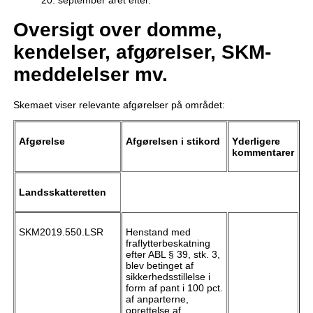
20. september året efter.
Oversigt over domme,
kendelser, afgørelser, SKM-
meddelelser mv.
Skemaet viser relevante afgørelser på området:
Afgørelse
Afgørelsen i stikord
Yderligere
kommentarer
Landsskatteretten
SKM2019.550.LSR
Henstand med
fraflytterbeskatning
efter ABL § 39, stk. 3,
blev betinget af
sikkerhedsstillelse i
form af pant i 100 pct.
af anparterne,
oprettelse af