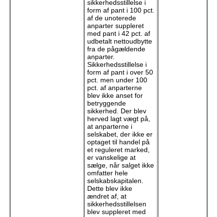
sikkerhedsstillelse i
form af pant i 100 pct.
af de unoterede
anparter suppleret
med pant i 42 pct. af
udbetalt nettoudbytte
fra de pågældende
anparter.
Sikkerhedsstillelse i
form af pant i over 50
pct. men under 100
pct. af anparterne
blev ikke anset for
betryggende
sikkerhed. Der blev
herved lagt vægt på,
at anparterne i
selskabet, der ikke er
optaget til handel på
et reguleret marked,
er vanskelige at
sælge, når salget ikke
omfatter hele
selskabskapitalen.
Dette blev ikke
ændret af, at
sikkerhedsstillelsen
blev suppleret med