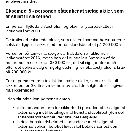
er blevet mindre.
Eksempel 5 - personen påtænker at sælge aktier, som
er stillet til sikkerhed
En person flyttede til Australien og blev fraflytterbeskattet i
indkomståret 2009.
De fraflytterbeskattede aktier, som alle er i samme børsnoterede
selskab, ligger til sikkerhed for henstandsbeløbet på 200.000 kr.
Personen påtænker at sælge ca. halvdelen af aktierne i
indkomståret 2016, mens han er i Australien. Værdien af de
resterende aktier er ca. 350.000 kr., det vil sige, at der også
efter det delvise salg er rigelig dækning for Skattestyrelsens krav
på 200.000 kr.
For at personen rent faktisk kan sælge aktier, som er stillet til
sikkerhed for Skattestyrelsens krav, skal de solgte aktier frigives
fra sikkerheden.
I den situation kan personen enten
stille en anden form for sikkerhed i perioden efter salget af
aktierne og indtil betalingen af henstandsbeløbet (den del
af henstandsbeløbet, der skal betales) eller
betale henstandsbeløbet i forbindelse med salget af
aktierne, selvom beløbet først skal betales senest den