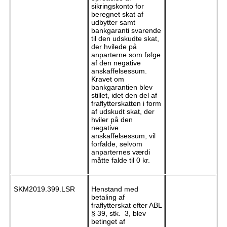
sikringskonto for
beregnet skat af
udbytter samt
bankgaranti svarende
til den udskudte skat,
der hvilede på
anparterne som følge
af den negative
anskaffelsessum.
Kravet om
bankgarantien blev
stillet, idet den del af
fraflytterskatten i form
af udskudt skat, der
hviler på den
negative
anskaffelsessum, vil
forfalde, selvom
anparternes værdi
måtte falde til 0 kr.
SKM2019.399.LSR
Henstand med
betaling af
fraflytterskat efter ABL
§ 39, stk. 3, blev
betinget af