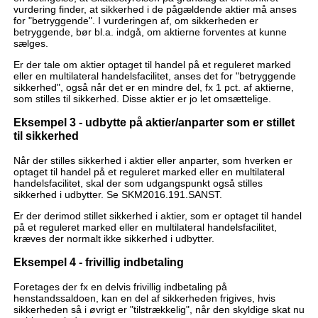
vurdering finder, at sikkerhed i de pågældende aktier må anses
for "betryggende". I vurderingen af, om sikkerheden er
betryggende, bør bl.a. indgå, om aktierne forventes at kunne
sælges.
Er der tale om aktier optaget til handel på et reguleret marked
eller en multilateral handelsfacilitet, anses det for "betryggende
sikkerhed", også når det er en mindre del, fx 1 pct. af aktierne,
som stilles til sikkerhed. Disse aktier er jo let omsættelige.
Eksempel 3 - udbytte på aktier/anparter som er stillet
til sikkerhed
Når der stilles sikkerhed i aktier eller anparter, som hverken er
optaget til handel på et reguleret marked eller en multilateral
handelsfacilitet, skal der som udgangspunkt også stilles
sikkerhed i udbytter. Se SKM2016.191.SANST.
Er der derimod stillet sikkerhed i aktier, som er optaget til handel
på et reguleret marked eller en multilateral handelsfacilitet,
kræves der normalt ikke sikkerhed i udbytter.
Eksempel 4 - frivillig indbetaling
Foretages der fx en delvis frivillig indbetaling på
henstandssaldoen, kan en del af sikkerheden frigives, hvis
sikkerheden så i øvrigt er "tilstrækkelig", når den skyldige skat nu