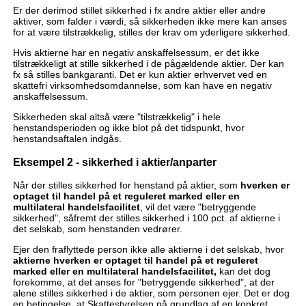
Er der derimod stillet sikkerhed i fx andre aktier eller andre
aktiver, som falder i værdi, så sikkerheden ikke mere kan anses
for at være tilstrækkelig, stilles der krav om yderligere sikkerhed.
Hvis aktierne har en negativ anskaffelsessum, er det ikke
tilstrækkeligt at stille sikkerhed i de pågældende aktier. Der kan
fx så stilles bankgaranti. Det er kun aktier erhvervet ved en
skattefri virksomhedsomdannelse, som kan have en negativ
anskaffelsessum.
Sikkerheden skal altså være "tilstrækkelig" i hele
henstandsperioden og ikke blot på det tidspunkt, hvor
henstandsaftalen indgås.
Eksempel 2 - sikkerhed i aktier/anparter
Når der stilles sikkerhed for henstand på aktier, som
hverken
er
optaget til handel på et reguleret marked eller en
multilateral handelsfacilitet
, vil det være "betryggende
sikkerhed", såfremt der stilles sikkerhed i 100 pct. af aktierne i
det selskab, som henstanden vedrører.
Ejer den fraflyttede person ikke alle aktierne i det selskab, hvor
aktierne hverken er optaget til handel på et reguleret
marked eller en multilateral handelsfacilitet,
kan det dog
forekomme, at det anses for "betryggende sikkerhed", at der
alene stilles sikkerhed i de aktier, som personen ejer. Det er dog
en betingelse, at Skattestyrelsen på grundlag af en konkret