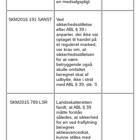
en medsalgspligt.
SKM2016.191.SANST
Ved
sikkerhedsstillelse
efter ABL § 39 i
anparter, der ikke var
optaget til handel på
et reguleret marked,
var krav om, at
sikkerhedsstillelsen
for at være
betryggende også
skulle omfattet
beregnet skat af
udbytte, ikke i strid
med ABL § 39, stk. 3.
SKM2015.789.LSR
Landsskatteretten
fandt, at ABL § 39
måtte forstås
således, at sikkerhed
for en ved fraflytning
beregnet
aktieavanceskat,
kunne stilles med