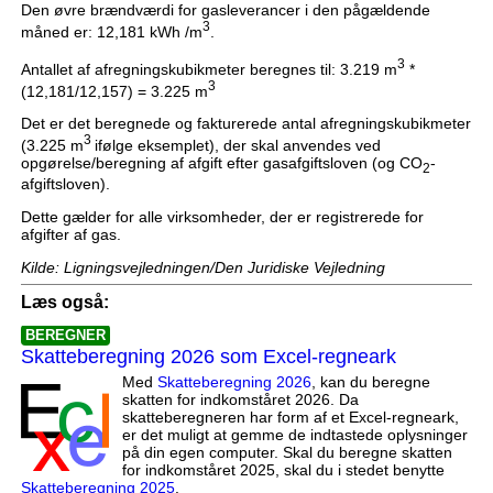
Den øvre brændværdi for gasleverancer i den pågældende
3
måned er: 12,181 kWh /m
.
3
Antallet af afregningskubikmeter beregnes til: 3.219 m
*
3
(12,181/12,157) = 3.225 m
Det er det beregnede og fakturerede antal afregningskubikmeter
3
(3.225 m
ifølge eksemplet), der skal anvendes ved
opgørelse/beregning af afgift efter gasafgiftsloven (og CO
-
2
afgiftsloven).
Dette gælder for alle virksomheder, der er registrerede for
afgifter af gas.
Kilde: Ligningsvejledningen/Den Juridiske Vejledning
Læs også:
BEREGNER
Skatteberegning 2026 som Excel-regneark
Med
Skatteberegning 2026
, kan du beregne
skatten for indkomståret 2026. Da
skatteberegneren har form af et Excel-regneark,
er det muligt at gemme de indtastede oplysninger
på din egen computer. Skal du beregne skatten
for indkomståret 2025, skal du i stedet benytte
Skatteberegning 2025
.