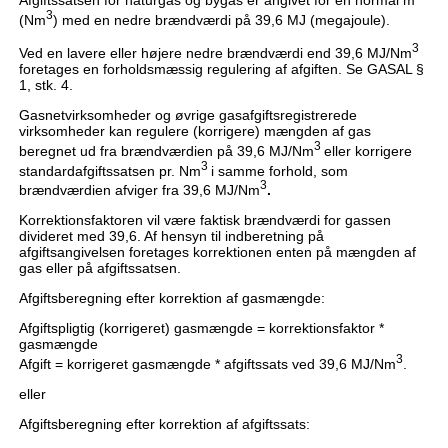
3
(Nm
) med en nedre brændværdi på 39,6 MJ (megajoule).
3
Ved en lavere eller højere nedre brændværdi end 39,6 MJ/Nm
foretages en forholdsmæssig regulering af afgiften. Se GASAL §
1, stk. 4.
Gasnetvirksomheder og øvrige gasafgiftsregistrerede
virksomheder kan regulere (korrigere) mængden af gas
3
beregnet ud fra brændværdien på 39,6 MJ/Nm
eller korrigere
3
standardafgiftssatsen pr. Nm
i samme forhold, som
3
brændværdien afviger fra 39,6 MJ/Nm
.
Korrektionsfaktoren vil være faktisk brændværdi for gassen
divideret med 39,6. Af hensyn til indberetning på
afgiftsangivelsen foretages korrektionen enten på mængden af
gas eller på afgiftssatsen.
Afgiftsberegning efter korrektion af gasmængde:
Afgiftspligtig (korrigeret) gasmængde = korrektionsfaktor *
gasmængde
3
Afgift = korrigeret gasmængde * afgiftssats ved 39,6 MJ/Nm
.
eller
Afgiftsberegning efter korrektion af afgiftssats: