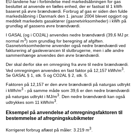
EU-landene har i forbindelse med markedsåbningen for gas
besluttet at anvende en fælles enhed, der er fastsat til 1 kWh
baseret på øvre brændværdi. Forbrug af gas er siden den fulde
markedsåbning i Danmark den 1. januar 2004 blevet opgjort og
meddelt markedets gasaktører (gasnetvirksomheder) i kWh på
grundlag af gassens øvre brændværdi.
I GASAL (og i CO2AL) anvendes nedre brændværdi (39,6 MJ pr.
3
normal m
) som grundlag for beregning af afgiften.
Gasnetvirksomhederne anvender også nedre brændværdi ved
fakturering af gasleverancen til slutbrugerne, men i alle andre
sammenhænge anvendes den øvre brændværdi.
Der skal derfor ske en omregning fra øvre til nedre brændværdi.
3
Ved omregningen anvendes en fast faktor på 12,157 kWh/m
.
Se GASAL § 1, stk. 5 og CO2AL § 2, stk. 5.
Faktoren på 12,157 er den øvre brændværdi på naturgas udtrykt
3
i kWh/m
- på samme måde som 39,6 er den nedre brændværdi
3
på naturgas udtrykt i MJ/m
. Den nedre brændværdi kan også
3
udtrykkes som 11 kWh/m
.
Eksempel på anvendelse af omregningsfaktoren til
bestemmelse af afregningskubikmeter
3
Korrigeret forbrug aflæst på måler: 3.219 m
.