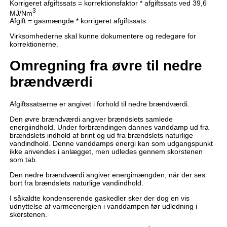
Korrigeret afgiftssats = korrektionsfaktor * afgiftssats ved 39,6
3
MJ/Nm
Afgift = gasmængde * korrigeret afgiftssats.
Virksomhederne skal kunne dokumentere og redegøre for
korrektionerne.
Omregning fra øvre til nedre
brændværdi
Afgiftssatserne er angivet i forhold til nedre brændværdi.
Den øvre brændværdi angiver brændslets samlede
energiindhold. Under forbrændingen dannes vanddamp ud fra
brændslets indhold af brint og ud fra brændslets naturlige
vandindhold. Denne vanddamps energi kan som udgangspunkt
ikke anvendes i anlægget, men udledes gennem skorstenen
som tab.
Den nedre brændværdi angiver energimængden, når der ses
bort fra brændslets naturlige vandindhold.
I såkaldte kondenserende gaskedler sker der dog en vis
udnyttelse af varmeenergien i vanddampen før udledning i
skorstenen.