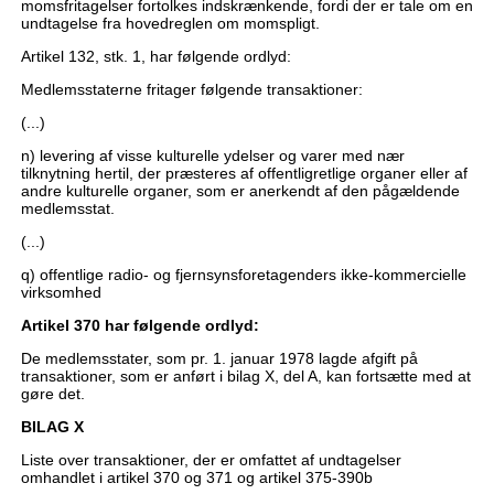
momsfritagelser fortolkes indskrænkende, fordi der er tale om en
undtagelse fra hovedreglen om momspligt.
Artikel 132, stk. 1, har følgende ordlyd:
Medlemsstaterne fritager følgende transaktioner:
(...)
n) levering af visse kulturelle ydelser og varer med nær
tilknytning hertil, der præsteres af offentligretlige organer eller af
andre kulturelle organer, som er anerkendt af den pågældende
medlemsstat.
(...)
q) offentlige radio- og fjernsynsforetagenders ikke-kommercielle
virksomhed
Artikel 370 har følgende ordlyd:
De medlemsstater, som pr. 1. januar 1978 lagde afgift på
transaktioner, som er anført i bilag X, del A, kan fortsætte med at
gøre det.
BILAG X
Liste over transaktioner, der er omfattet af undtagelser
omhandlet i artikel 370 og 371 og artikel 375-390b