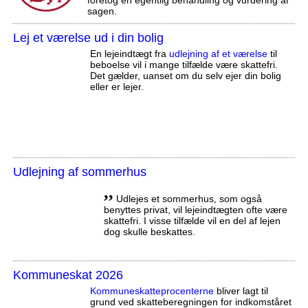
foretog en egentlig behandling og vurdering af
sagen.
Lej et værelse ud i din bolig
En lejeindtægt fra
udlejning af et værelse
til
beboelse vil i mange tilfælde være skattefri.
Det gælder, uanset om du selv ejer din bolig
eller er lejer.
Udlejning af sommerhus
,,
Udlejes et sommerhus, som også
benyttes privat, vil lejeindtægten ofte være
skattefri. I visse tilfælde vil en del af lejen
dog skulle beskattes.
Kommuneskat 2026
Kommuneskatte­procenterne
bliver lagt til
grund ved skatteberegningen for indkomståret