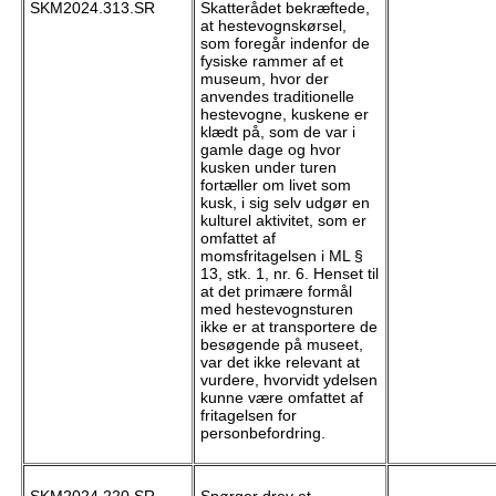
SKM2024.313.SR
Skatterådet bekræftede,
at hestevognskørsel,
som foregår indenfor de
fysiske rammer af et
museum, hvor der
anvendes traditionelle
hestevogne, kuskene er
klædt på, som de var i
gamle dage og hvor
kusken under turen
fortæller om livet som
kusk, i sig selv udgør en
kulturel aktivitet, som er
omfattet af
momsfritagelsen i ML §
13, stk. 1, nr. 6. Henset til
at det primære formål
med hestevognsturen
ikke er at transportere de
besøgende på museet,
var det ikke relevant at
vurdere, hvorvidt ydelsen
kunne være omfattet af
fritagelsen for
personbefordring.
SKM2024.220.SR
Spørger drev et