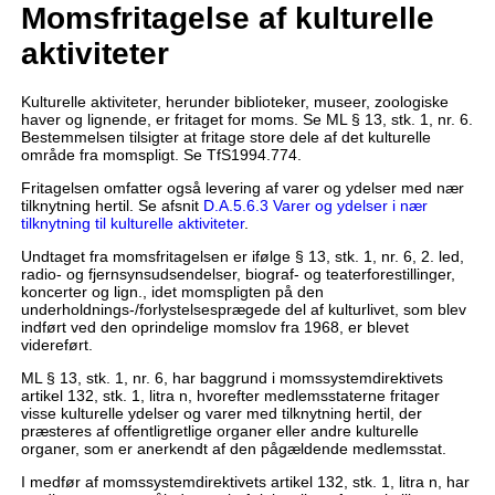
Momsfritagelse af kulturelle
aktiviteter
Kulturelle aktiviteter, herunder biblioteker, museer, zoologiske
haver og lignende, er fritaget for moms. Se ML § 13, stk. 1, nr. 6.
Bestemmelsen tilsigter at fritage store dele af det kulturelle
område fra momspligt. Se TfS1994.774.
Fritagelsen omfatter også levering af varer og ydelser med nær
tilknytning hertil. Se afsnit
D.A.5.6.3 Varer og ydelser i nær
tilknytning til kulturelle aktiviteter
.
Undtaget fra momsfritagelsen er ifølge § 13, stk. 1, nr. 6, 2. led,
radio- og fjernsynsudsendelser, biograf- og teaterforestillinger,
koncerter og lign., idet momspligten på den
underholdnings-/forlystelsesprægede del af kulturlivet, som blev
indført ved den oprindelige momslov fra 1968, er blevet
videreført.
ML § 13, stk. 1, nr. 6, har baggrund i momssystemdirektivets
artikel 132, stk. 1, litra n, hvorefter medlemsstaterne fritager
visse kulturelle ydelser og varer med tilknytning hertil, der
præsteres af offentligretlige organer eller andre kulturelle
organer, som er anerkendt af den pågældende medlemsstat.
I medfør af momssystemdirektivets artikel 132, stk. 1, litra n, har