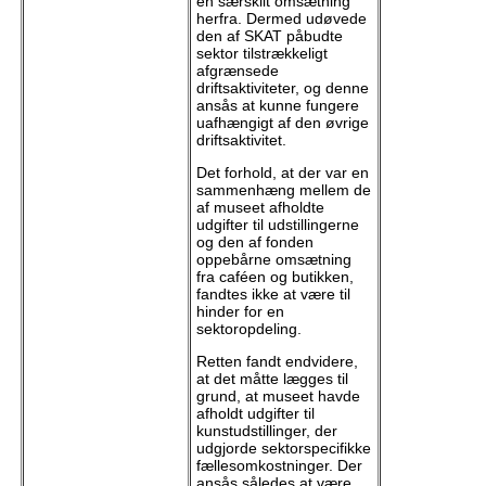
en særskilt omsætning
herfra. Dermed udøvede
den af SKAT påbudte
sektor tilstrækkeligt
afgrænsede
driftsaktiviteter, og denne
ansås at kunne fungere
uafhængigt af den øvrige
driftsaktivitet.
Det forhold, at der var en
sammenhæng mellem de
af museet afholdte
udgifter til udstillingerne
og den af fonden
oppebårne omsætning
fra caféen og butikken,
fandtes ikke at være til
hinder for en
sektoropdeling.
Retten fandt endvidere,
at det måtte lægges til
grund, at museet havde
afholdt udgifter til
kunstudstillinger, der
udgjorde sektorspecifikke
fællesomkostninger. Der
ansås således at være