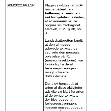
SKM2022.66.LSR
Klagen skyldtes, at SKAT
havde
påbudt en
fællesregistrering en
sektoropdeling
således,
at et
museum
skulle
opgøre sin fradragsret
særskilt, jf. ML § 38, stk.
3.
Landsskatteretten fandt,
at den af museet
udøvede aktivitet, der
vedrørte den museale
oplevelse på H1
(museumssektoren), var
forskellig fra de af
fællesregistreringen i
øvrigt udøvede
driftsaktiviteter.
Der blev henset til, at
arten af disse aktiviteter
adskilte sig klart fra arten
af de øvrige aktiviteter,
der blev udøvet af
fællesregistreringen,
ligesom museet oppebar