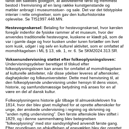
fandt det således godtgjort, at aktiviteterne først og fremmest
bestod i fremvisning af en lang række kunstgenstande og
møbler anbragt i museumsstuer- og sale. Det var det tidstypiske
interiør i rette omgivelser, som gav den kulturhistoriske
oplevelse. Se TfS1997.448.MN.
Hestevognskørsel:
Betaling for hestevognskørsel, hvor kørslen
foregår indenfor de fysiske rammer af et museum, hvor der
anvendes traditionelle hestevogne, kuskene er klædt på, som de
var i gamle dage og hvor kusken under turen fortæller om livet
som kusk, udgør i sig selv en kulturel aktivitet, som er omfattet af
momsfritagelsen i ML § 13, stk. 1, nr. 6. Se SKM2024.313.SR.
Voksenundervisning støttet efter folkeoplysningsloven:
Undervisningsydelser berettiget til tilskud efter
folkeoplysningsloven kan anses for omfattet af momsfritagelsen
af kulturelle aktiviteter, når disse ydelser leveres af aftenskoler,
daghøjskoler og folkeuniversiteter. Dette med henvisning til, at
den folkeoplysende undervisning under hensyn til dens vision,
historie, og samfundsmæssige betydning må anses for en af
være en del af dansk kultur.
Folkeoplysningens historie går tilbage til almueskoleloven fra
1814, hvor der blev givet mulighed for at oprette aftenskoler for
unge, der ønskede undervisning i regning og skrivning og
"anden nyttig undervisning". Den første aftenskole blev stiftet i
1829, og i denne sammenhæng blev betegnelsen
"folkeoplysning" med stor sandsynlighed anvendt første gang.
Efter grundloven og afskaffelsen af enevælden blev der oprettet