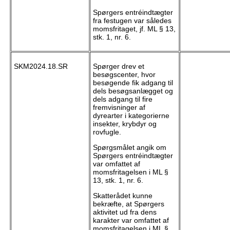
Spørgers entréindtægter
fra festugen var således
momsfritaget, jf. ML § 13,
stk. 1, nr. 6.
SKM2024.18.SR
Spørger drev et
besøgscenter, hvor
besøgende fik adgang til
dels besøgsanlægget og
dels adgang til fire
fremvisninger af
dyrearter i kategorierne
insekter, krybdyr og
rovfugle.
Spørgsmålet angik om
Spørgers entréindtægter
var omfattet af
momsfritagelsen i ML §
13, stk. 1, nr. 6.
Skatterådet kunne
bekræfte, at Spørgers
aktivitet ud fra dens
karakter var omfattet af
momsfritagelsen i ML §