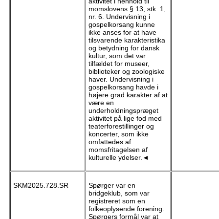
aktivitet i henhold til
momslovens § 13, stk. 1,
nr. 6. Undervisning i
gospelkorsang kunne
ikke anses for at have
tilsvarende karakteristika
og betydning for dansk
kultur, som det var
tilfældet for museer,
biblioteker og zoologiske
haver. Undervisning i
gospelkorsang havde i
højere grad karakter af at
være en
underholdningspræget
aktivitet på lige fod med
teaterforestillinger og
koncerter, som ikke
omfattedes af
momsfritagelsen af
kulturelle ydelser.◄
SKM2025.728.SR
Spørger var en
bridgeklub, som var
registreret som en
folkeoplysende forening.
Spørgers formål var at