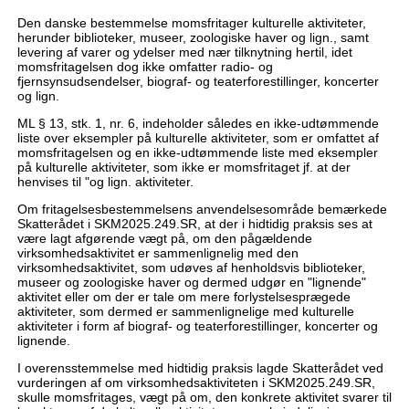
Den danske bestemmelse momsfritager kulturelle aktiviteter,
herunder biblioteker, museer, zoologiske haver og lign., samt
levering af varer og ydelser med nær tilknytning hertil, idet
momsfritagelsen dog ikke omfatter radio- og
fjernsynsudsendelser, biograf- og teaterforestillinger, koncerter
og lign.
ML § 13, stk. 1, nr. 6, indeholder således en ikke-udtømmende
liste over eksempler på kulturelle aktiviteter, som er omfattet af
momsfritagelsen og en ikke-udtømmende liste med eksempler
på kulturelle aktiviteter, som ikke er momsfritaget jf. at der
henvises til "og lign. aktiviteter.
Om fritagelsesbestemmelsens anvendelsesområde bemærkede
Skatterådet i SKM2025.249.SR, at der i hidtidig praksis ses at
være lagt afgørende vægt på, om den pågældende
virksomhedsaktivitet er sammenlignelig med den
virksomhedsaktivitet, som udøves af henholdsvis biblioteker,
museer og zoologiske haver og dermed udgør en "lignende"
aktivitet eller om der er tale om mere forlystelsesprægede
aktiviteter, som dermed er sammenlignelige med kulturelle
aktiviteter i form af biograf- og teaterforestillinger, koncerter og
lignende.
I overensstemmelse med hidtidig praksis lagde Skatterådet ved
vurderingen af om virksomhedsaktiviteten i SKM2025.249.SR,
skulle momsfritages, vægt på om, den konkrete aktivitet svarer til