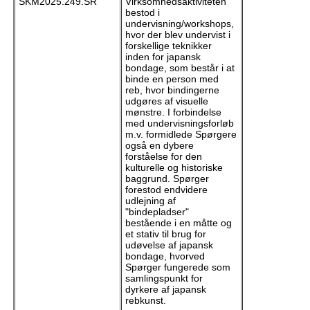
SKM2025.249.SR
Virksomhedsaktiviteten
bestod i
undervisning/workshops,
hvor der blev undervist i
forskellige teknikker
inden for japansk
bondage, som består i at
binde en person med
reb, hvor bindingerne
udgøres af visuelle
mønstre. I forbindelse
med undervisningsforløb
m.v. formidlede Spørgere
også en dybere
forståelse for den
kulturelle og historiske
baggrund. Spørger
forestod endvidere
udlejning af
"bindepladser"
bestående i en måtte og
et stativ til brug for
udøvelse af japansk
bondage, hvorved
Spørger fungerede som
samlingspunkt for
dyrkere af japansk
rebkunst.