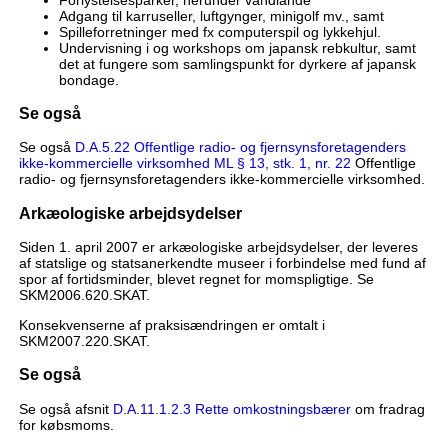
Adgang til karruseller, luftgynger, minigolf mv., samt
Spilleforretninger med fx computerspil og lykkehjul.
Undervisning i og workshops om japansk rebkultur, samt
det at fungere som samlingspunkt for dyrkere af japansk
bondage.
Se også
Se også
D.A.5.22 Offentlige radio- og fjernsynsforetagenders
ikke-kommercielle virksomhed ML § 13, stk. 1, nr. 22
Offentlige
radio- og fjernsynsforetagenders ikke-kommercielle virksomhed.
Arkæologiske arbejdsydelser
Siden 1. april 2007 er arkæologiske arbejdsydelser, der leveres
af statslige og statsanerkendte museer i forbindelse med fund af
spor af fortidsminder, blevet regnet for momspligtige. Se
SKM2006.620.SKAT.
Konsekvenserne af praksisændringen er omtalt i
SKM2007.220.SKAT.
Se også
Se også afsnit
D.A.11.1.2.3 Rette omkostningsbærer
om fradrag
for købsmoms.