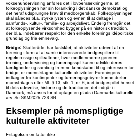
voksenundervisning anføres det i lovbemærkningerne, at
folkeoplysningen har sin forankring i det danske demokrati og
det heraf udsprungne krav til medborgerskab. Folkeoplysningen
skal således bl.a. styrke lysten og evnen til at deltage i
samfunds-, kultur-, familie- og arbejdslivet. Endelig fremgår det,
at folkeoplysende virksomhed bygger på en historisk tradition,
der bl.a. indebærer respekt for den enkelte forenings idépolitiske
grundlag og frie emnevalg.
Bridge:
Skatterådet har fastslået, at aktiviteter udøvet af en
forening i form af at samle interesserede bridgespillere til
regelmæssige spilleaftener, hvor medlemmerne gennem
træning, undervisning og tuneringsspil kunne udvikle deres
færdigheder og samtidig fremme kendskabet til og interessen for
bridge, er momsfritagne kulturelle aktiviteter. Foreningens
indtægter fra kontingenter og turneringsgebyrer kunne derfor
momsfritages efter ML § 13, stk. 1, nr. 6, idet bridgespillet henset
til dets udøvelse, historie og de traditioner, det indgår i i
Danmark, må anses for at optage en plads i Danmarks kulturelle
arv. Se SKM2025.728.SR.
Eksempler på momspligtige
kulturelle aktiviteter
Fritagelsen omfatter ikke