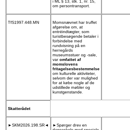
i ML § 13, stk. 1, nr. 15,
om persontransport.
TfS1997.448.MN
Momsnævnet har truffet
afgørelse om, at
entréindtægter, som
turistbesøgende betaler i
forbindelse med
rundvisning på en
herregårds
museumsstuer og -sale,
var
omfattet af
momslovens
fritagelsesbestemmelse
om kulturelle aktiviteter,
selvom der var mulighed
for at købe nogle af de
udstillede møbler og
kunstgenstande.
Skatterådet
►SKM2026.198.SR◄
►Spørger drev en
danseskole med speciale