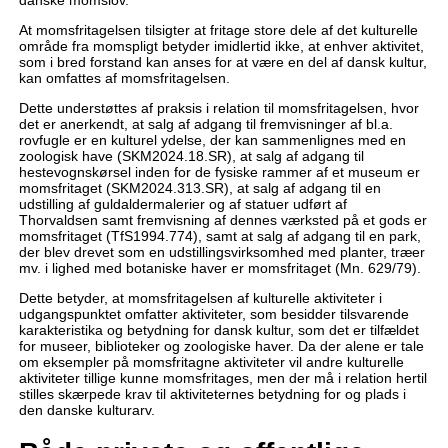
danske momslov.
At momsfritagelsen tilsigter at fritage store dele af det kulturelle
område fra momspligt betyder imidlertid ikke, at enhver aktivitet,
som i bred forstand kan anses for at være en del af dansk kultur,
kan omfattes af momsfritagelsen.
Dette understøttes af praksis i relation til momsfritagelsen, hvor
det er anerkendt, at salg af adgang til fremvisninger af bl.a.
rovfugle er en kulturel ydelse, der kan sammenlignes med en
zoologisk have (SKM2024.18.SR), at salg af adgang til
hestevognskørsel inden for de fysiske rammer af et museum er
momsfritaget (SKM2024.313.SR), at salg af adgang til en
udstilling af guldaldermalerier og af statuer udført af
Thorvaldsen samt fremvisning af dennes værksted på et gods er
momsfritaget (TfS1994.774), samt at salg af adgang til en park,
der blev drevet som en udstillingsvirksomhed med planter, træer
mv. i lighed med botaniske haver er momsfritaget (Mn. 629/79).
Dette betyder, at momsfritagelsen af kulturelle aktiviteter i
udgangspunktet omfatter aktiviteter, som besidder tilsvarende
karakteristika og betydning for dansk kultur, som det er tilfældet
for museer, biblioteker og zoologiske haver. Da der alene er tale
om eksempler på momsfritagne aktiviteter vil andre kulturelle
aktiviteter tillige kunne momsfritages, men der må i relation hertil
stilles skærpede krav til aktiviteternes betydning for og plads i
den danske kulturarv.