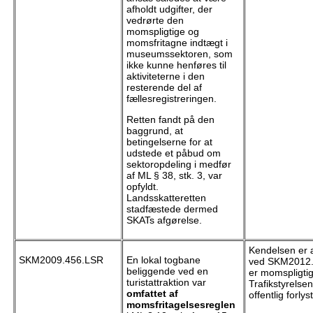
afholdt udgifter, der
vedrørte den
momspligtige og
momsfritagne indtægt i
museumssektoren, som
ikke kunne henføres til
aktiviteterne i den
resterende del af
fællesregistreringen.
Retten fandt på den
baggrund, at
betingelserne for at
udstede et påbud om
sektoropdeling i medfør
af ML § 38, stk. 3, var
opfyldt.
Landsskatteretten
stadfæstede dermed
SKATs afgørelse.
Kendelsen er 
SKM2009.456.LSR
En lokal togbane
ved SKM2012.
beliggende ved en
er momspligtig
turistattraktion var
Trafikstyrels
omfattet af
offentlig forlys
momsfritagelsesreglen