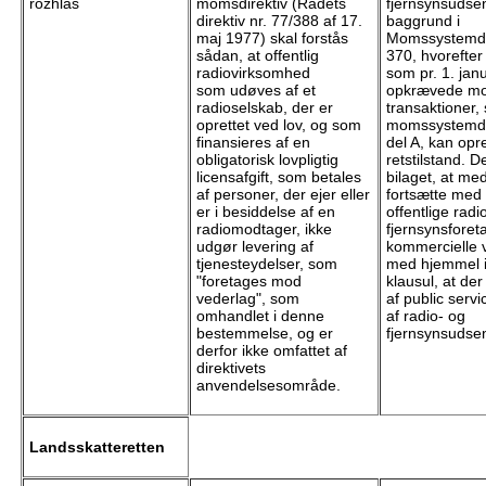
rozhlas
momsdirektiv (Rådets
fjernsynsudse
direktiv nr. 77/388 af 17.
baggrund i
maj 1977) skal forstås
Momssystemdire
sådan, at offentlig
370, hvorefter
radiovirksomhed
som pr. 1. jan
som udøves af et
opkrævede mo
radioselskab, der er
transaktioner, 
oprettet ved lov, og som
momssystemdir
finansieres af en
del A, kan op
obligatorisk lovpligtig
retstilstand. D
licensafgift, som betales
bilaget, at me
af personer, der ejer eller
fortsætte med
er i besiddelse af en
offentlige radi
radiomodtager, ikke
fjernsynsforet
udgør levering af
kommercielle 
tjenesteydelser, som
med hjemmel i 
"foretages mod
klausul, at d
vederlag", som
af public servi
omhandlet i denne
af radio- og
bestemmelse, og er
fjernsynsudse
derfor ikke omfattet af
direktivets
anvendelsesområde.
Landsskatteretten