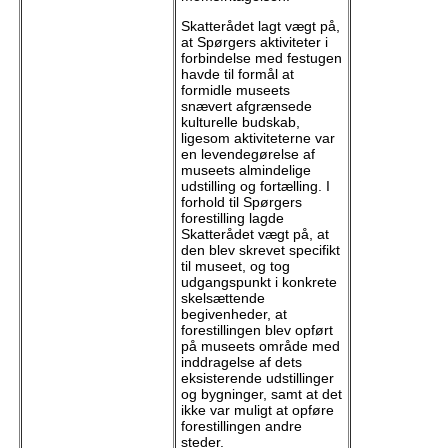
Skatterådet lagt vægt på,
at Spørgers aktiviteter i
forbindelse med festugen
havde til formål at
formidle museets
snævert afgrænsede
kulturelle budskab,
ligesom aktiviteterne var
en levendegørelse af
museets almindelige
udstilling og fortælling. I
forhold til Spørgers
forestilling lagde
Skatterådet vægt på, at
den blev skrevet specifikt
til museet, og tog
udgangspunkt i konkrete
skelsættende
begivenheder, at
forestillingen blev opført
på museets område med
inddragelse af dets
eksisterende udstillinger
og bygninger, samt at det
ikke var muligt at opføre
forestillingen andre
steder.