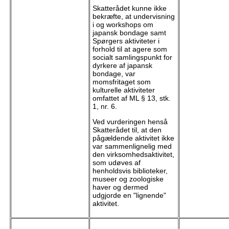
Skatterådet kunne ikke
bekræfte, at undervisning
i og workshops om
japansk bondage samt
Spørgers aktiviteter i
forhold til at agere som
socialt samlingspunkt for
dyrkere af japansk
bondage, var
momsfritaget som
kulturelle aktiviteter
omfattet af ML § 13, stk.
1, nr. 6.
Ved vurderingen henså
Skatterådet til, at den
pågældende aktivitet ikke
var sammenlignelig med
den virksomhedsaktivitet,
som udøves af
henholdsvis biblioteker,
museer og zoologiske
haver og dermed
udgjorde en "lignende"
aktivitet.