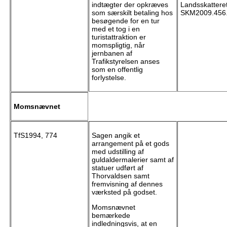
indtægter der opkræves
Landsskatteret
som særskilt betaling hos
SKM2009.456
besøgende for en tur
med et tog i en
turistattraktion er
momspligtig, når
jernbanen af
Trafikstyrelsen anses
som en offentlig
forlystelse.
Momsnævnet
TfS1994, 774
Sagen angik et
arrangement på et gods
med udstilling af
guldaldermalerier samt af
statuer udført af
Thorvaldsen samt
fremvisning af dennes
værksted på godset.
Momsnævnet
bemærkede
indledningsvis, at en