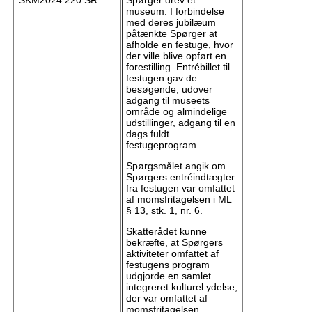
museum. I forbindelse
med deres jubilæum
påtænkte Spørger at
afholde en festuge, hvor
der ville blive opført en
forestilling. Entrébillet til
festugen gav de
besøgende, udover
adgang til museets
område og almindelige
udstillinger, adgang til en
dags fuldt
festugeprogram.
Spørgsmålet angik om
Spørgers entréindtægter
fra festugen var omfattet
af momsfritagelsen i ML
§ 13, stk. 1, nr. 6.
Skatterådet kunne
bekræfte, at Spørgers
aktiviteter omfattet af
festugens program
udgjorde en samlet
integreret kulturel ydelse,
der var omfattet af
momsfritagelsen.