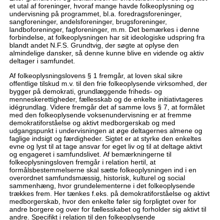
et utal af foreninger, hvoraf mange havde folkeoplysning og
undervisning på programmet, bl.a. foredragsforeninger,
sangforeninger, andelsforeninger, brugsforeninger,
landboforeninger, fagforeninger, m.m. Det bemærkes i denne
forbindelse, at folkeoplysningen har sit ideologiske udspring fra
blandt andet N.F.S. Grundtvig, der søgte at oplyse den
almindelige dansker, så denne kunne blive en vidende og aktiv
deltager i samfundet.
Af folkeoplysningslovens § 1 fremgår, at loven skal sikre
offentlige tilskud m.v. til den frie folkeoplysende virksomhed, der
bygger på demokrati, grundlæggende friheds- og
menneskerettigheder, fællesskab og de enkelte initiativtageres
idégrundlag. Videre fremgår det af samme lovs § 7, at formålet
med den folkeoplysende voksenundervisning er at fremme
demokratiforståelse og aktivt medborgerskab og med
udgangspunkt i undervisningen at øge deltagernes almene og
faglige indsigt og færdigheder. Sigtet er at styrke den enkeltes
evne og lyst til at tage ansvar for eget liv og til at deltage aktivt
og engageret i samfundslivet. Af bemærkningerne til
folkeoplysningsloven fremgår i relation hertil, at
formålsbestemmelserne skal sætte folkeoplysningen ind i en
overordnet samfundsmæssig, historisk, kulturel og social
sammenhæng, hvor grundelementerne i det folkeoplysende
trækkes frem. Her tænkes f.eks. på demokratiforståelse og aktivt
medborgerskab, hvor den enkelte føler sig forpligtet over for
andre borgere og over for fællesskabet og forholder sig aktivt til
andre. Specifikt i relation til den folkeoplysende