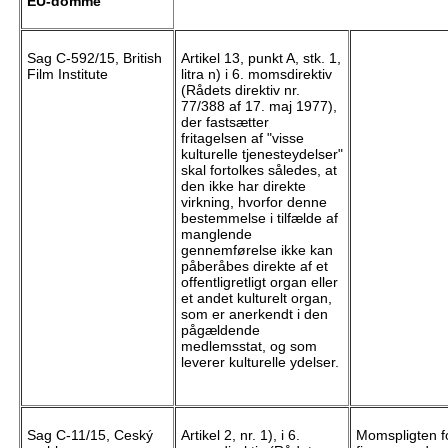
EU-domme
Sag C-592/15, British
Artikel 13, punkt A, stk. 1,
Film Institute
litra n) i 6. momsdirektiv
(Rådets direktiv nr.
77/388 af 17. maj 1977),
der fastsætter
fritagelsen af "visse
kulturelle tjenesteydelser"
skal fortolkes således, at
den ikke har direkte
virkning, hvorfor denne
bestemmelse i tilfælde af
manglende
gennemførelse ikke kan
påberåbes direkte af et
offentligretligt organ eller
et andet kulturelt organ,
som er anerkendt i den
pågældende
medlemsstat, og som
leverer kulturelle ydelser.
Sag C-11/15, Ceský
Artikel 2, nr. 1), i 6.
Momspligten fo