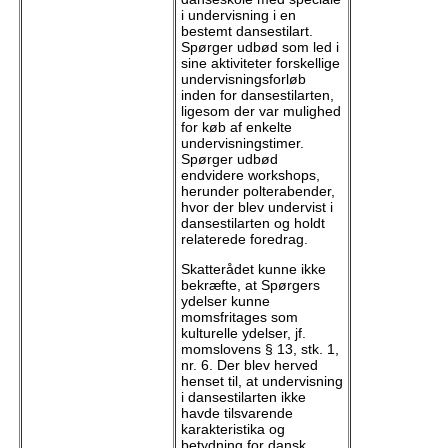
i undervisning i en
bestemt dansestilart.
Spørger udbød som led i
sine aktiviteter forskellige
undervisningsforløb
inden for dansestilarten,
ligesom der var mulighed
for køb af enkelte
undervisningstimer.
Spørger udbød
endvidere workshops,
herunder polterabender,
hvor der blev undervist i
dansestilarten og holdt
relaterede foredrag.
Skatterådet kunne ikke
bekræfte, at Spørgers
ydelser kunne
momsfritages som
kulturelle ydelser, jf.
momslovens § 13, stk. 1,
nr. 6. Der blev herved
henset til, at undervisning
i dansestilarten ikke
havde tilsvarende
karakteristika og
betydning for dansk