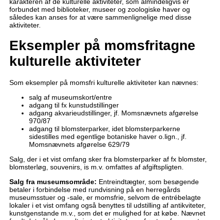
karakteren af de kulturelle aktiviteter, som almindeligvis er
forbundet med biblioteker, museer og zoologiske haver og
således kan anses for at være sammenlignelige med disse
aktiviteter.
Eksempler på momsfritagne
kulturelle aktiviteter
Som eksempler på momsfri kulturelle aktiviteter kan nævnes:
salg af museumskort/entre
adgang til fx kunstudstillinger
adgang akvarieudstillinger, jf. Momsnævnets afgørelse
970/87
adgang til blomsterparker, idet blomsterparkerne
sidestilles med egentlige botaniske haver o.lign., jf.
Momsnævnets afgørelse 629/79
Salg, der i et vist omfang sker fra blomsterparker af fx blomster,
blomsterløg, souvenirs, is m.v. omfattes af afgiftspligten.
Salg fra museumsområde:
Entreindtægter, som besøgende
betaler i forbindelse med rundvisning på en herregårds
museumsstuer og -sale, er momsfrie, selvom de entrébelagte
lokaler i et vist omfang også benyttes til udstilling af antikviteter,
kunstgenstande m.v., som det er mulighed for at købe. Nævnet