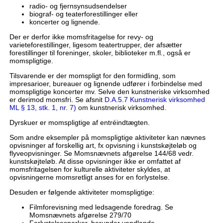
radio- og fjernsynsudsendelser
biograf- og teaterforestillinger eller
koncerter og lignende.
Der er derfor ikke momsfritagelse for revy- og
varieteforestillinger, ligesom teatertrupper, der afsætter
forestillinger til foreninger, skoler, biblioteker m.fl., også er
momspligtige.
Tilsvarende er der momspligt for den formidling, som
impresarioer, bureauer og lignende udfører i forbindelse med
momspligtige koncerter mv. Selve den kunstneriske virksomhed
er derimod momsfri. Se afsnit
D.A.5.7 Kunstnerisk virksomhed
ML § 13, stk. 1, nr. 7)
om kunstnerisk virksomhed.
Dyrskuer er momspligtige af entréindtægten.
Som andre eksempler på momspligtige aktiviteter kan nævnes
opvisninger af forskellig art, fx opvisning i kunstskøjteløb og
flyveopvisninger. Se Momsnævnets afgørelse 144/68 vedr.
kunstskøjteløb. At disse opvisninger ikke er omfattet af
momsfritagelsen for kulturelle aktiviteter skyldes, at
opvisningerne momsretligt anses for en forlystelse.
Desuden er følgende aktiviteter momspligtige:
Filmforevisning med ledsagende foredrag. Se
Momsnævnets afgørelse 279/70
Forlystelsesparker, herunder vandlande