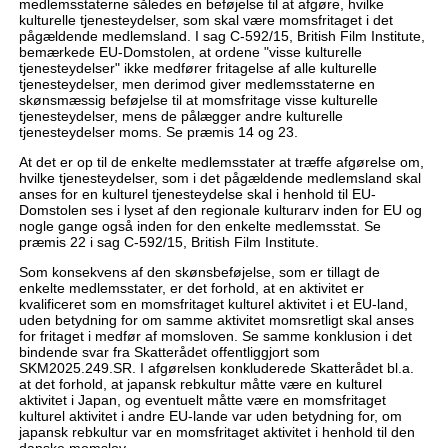
medlemsstaterne således en beføjelse til at afgøre, hvilke
kulturelle tjenesteydelser, som skal være momsfritaget i det
pågældende medlemsland. I sag C-592/15, British Film Institute,
bemærkede EU-Domstolen, at ordene "visse kulturelle
tjenesteydelser" ikke medfører fritagelse af alle kulturelle
tjenesteydelser, men derimod giver medlemsstaterne en
skønsmæssig beføjelse til at momsfritage visse kulturelle
tjenesteydelser, mens de pålægger andre kulturelle
tjenesteydelser moms. Se præmis 14 og 23.
At det er op til de enkelte medlemsstater at træffe afgørelse om,
hvilke tjenesteydelser, som i det pågældende medlemsland skal
anses for en kulturel tjenesteydelse skal i henhold til EU-
Domstolen ses i lyset af den regionale kulturarv inden for EU og
nogle gange også inden for den enkelte medlemsstat. Se
præmis 22 i sag C-592/15, British Film Institute.
Som konsekvens af den skønsbeføjelse, som er tillagt de
enkelte medlemsstater, er det forhold, at en aktivitet er
kvalificeret som en momsfritaget kulturel aktivitet i et EU-land,
uden betydning for om samme aktivitet momsretligt skal anses
for fritaget i medfør af momsloven. Se samme konklusion i det
bindende svar fra Skatterådet offentliggjort som
SKM2025.249.SR. I afgørelsen konkluderede Skatterådet bl.a.
at det forhold, at japansk rebkultur måtte være en kulturel
aktivitet i Japan, og eventuelt måtte være en momsfritaget
kulturel aktivitet i andre EU-lande var uden betydning for, om
japansk rebkultur var en momsfritaget aktivitet i henhold til den