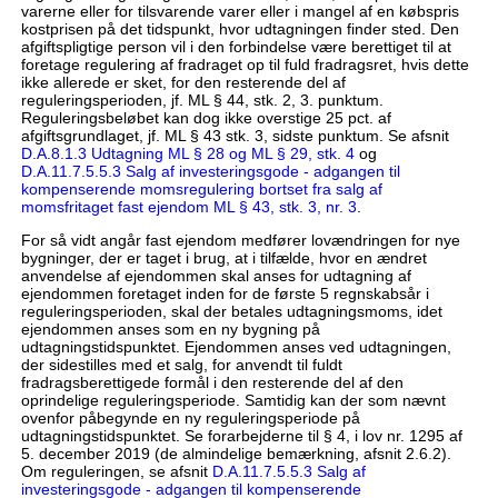
varerne eller for tilsvarende varer eller i mangel af en købspris
kostprisen på det tidspunkt, hvor udtagningen finder sted. Den
afgiftspligtige person vil i den forbindelse være berettiget til at
foretage regulering af fradraget op til fuld fradragsret, hvis dette
ikke allerede er sket, for den resterende del af
reguleringsperioden, jf. ML § 44, stk. 2, 3. punktum.
Reguleringsbeløbet kan dog ikke overstige 25 pct. af
afgiftsgrundlaget, jf. ML § 43 stk. 3, sidste punktum. Se afsnit
D.A.8.1.3 Udtagning ML § 28 og ML § 29, stk. 4
og
D.A.11.7.5.5.3 Salg af investeringsgode - adgangen til
kompenserende momsregulering bortset fra salg af
momsfritaget fast ejendom ML § 43, stk. 3, nr. 3
.
For så vidt angår fast ejendom medfører lovændringen for nye
bygninger, der er taget i brug, at i tilfælde, hvor en ændret
anvendelse af ejendommen skal anses for udtagning af
ejendommen foretaget inden for de første 5 regnskabsår i
reguleringsperioden, skal der betales udtagningsmoms, idet
ejendommen anses som en ny bygning på
udtagningstidspunktet. Ejendommen anses ved udtagningen,
der sidestilles med et salg, for anvendt til fuldt
fradragsberettigede formål i den resterende del af den
oprindelige reguleringsperiode. Samtidig kan der som nævnt
ovenfor påbegynde en ny reguleringsperiode på
udtagningstidspunktet. Se forarbejderne til § 4, i lov nr. 1295 af
5. december 2019 (de almindelige bemærkning, afsnit 2.6.2).
Om reguleringen, se afsnit
D.A.11.7.5.5.3 Salg af
investeringsgode - adgangen til kompenserende