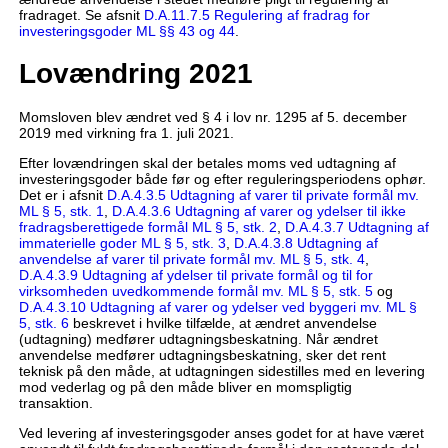
fradraget. Se afsnit
D.A.11.7.5 Regulering af fradrag for
investeringsgoder ML §§ 43 og 44
.
Lovændring 2021
Momsloven blev ændret ved § 4 i lov nr. 1295 af 5. december
2019 med virkning fra 1. juli 2021.
Efter lovændringen skal der betales moms ved udtagning af
investeringsgoder både før og efter reguleringsperiodens ophør.
Det er i afsnit
D.A.4.3.5 Udtagning af varer til private formål mv.
ML § 5, stk. 1
,
D.A.4.3.6 Udtagning af varer og ydelser til ikke
fradragsberettigede formål ML § 5, stk. 2
,
D.A.4.3.7 Udtagning af
immaterielle goder ML § 5, stk. 3
,
D.A.4.3.8 Udtagning af
anvendelse af varer til private formål mv. ML § 5, stk. 4
,
D.A.4.3.9 Udtagning af ydelser til private formål og til for
virksomheden uvedkommende formål mv. ML § 5, stk. 5
og
D.A.4.3.10 Udtagning af varer og ydelser ved byggeri mv. ML §
5, stk. 6
beskrevet i hvilke tilfælde, at ændret anvendelse
(udtagning) medfører udtagningsbeskatning. Når ændret
anvendelse medfører udtagningsbeskatning, sker det rent
teknisk på den måde, at udtagningen sidestilles med en levering
mod vederlag og på den måde bliver en momspligtig
transaktion.
Ved levering af investeringsgoder anses godet for at have været