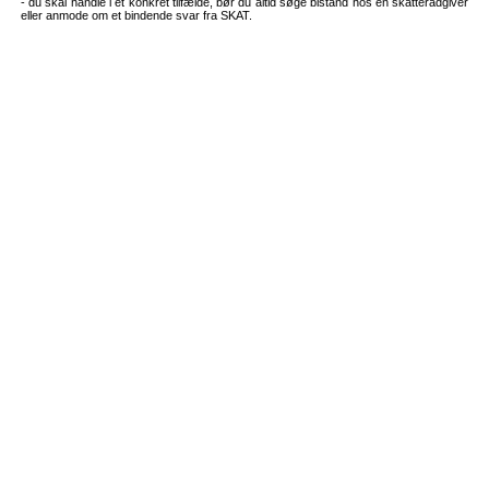
- du skal handle i et konkret tilfælde, bør du altid søge bistand hos en skatterådgiver
eller anmode om et bindende svar fra SKAT.