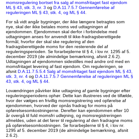
momsregulering bortset fra salg af momsfritaget fast ejendom
ML § 43, stk. 3, nr. 3
og
D.A.11.7.5.7 Gennemførelse af
reguleringen ML § 43, stk. 4, og ML § 44
.
For så vidt angår bygninger, der ikke længere betragtes som
nye, skal der ikke betales moms ved udtagningen af
ejendommen. Ejendommen skal derfor i forbindelse med
udtagningen anses for anvendt til ikke-fradragsberettigede
formål, hvorfor der skal ske regulering af den
fradragsberettigede moms for den resterende del af
reguleringsperioden. Se forarbejderne til § 4, i lov nr. 1295 af 5.
december 2019 (de almindelige bemærkning, afsnit 2.6.2).
Udtagningen af ejendommen sidestilles med andre ord med en
momsfritaget levering af fast ejendom. Om reguleringen, se
afsnit
D.A.11.7.5.5.4 Salg af momsfritaget fast ejendom ML § 43,
stk. 3, nr. 4
og
D.A.11.7.5.7 Gennemførelse af reguleringen ML §
43, stk. 4, og ML § 44
.
Lovændringen påvirker ikke udtagning af gamle bygninger efter
reguleringsperiodens ophør. Dette kan illustreres ved de tilfælde,
hvor der vælges en frivillig momsregistrering ved opførelse af
ejendommen, hvorved der opnås fradrag for moms på
opførelsesomkostningerne. Derefter kan ejendommen efter 10
år overgå til fuld momsfri udlejning, og momsregistreringen
afmeldes, uden at det fører til regulering af den fradragne moms
på opførelsesomkostningen. Se forarbejderne til § 4, i lov nr.
1295 af 5. december 2019 (de almindelige bemærkning, afsnit
2.6.2).