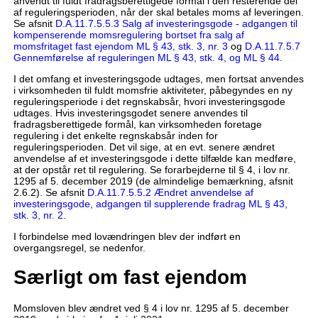
anvendt til fuldt fradragsberettigede formål i den resterende del
af reguleringsperioden, når der skal betales moms af leveringen.
Se afsnit
D.A.11.7.5.5.3 Salg af investeringsgode - adgangen til
kompenserende momsregulering bortset fra salg af
momsfritaget fast ejendom ML § 43, stk. 3, nr. 3
og
D.A.11.7.5.7
Gennemførelse af reguleringen ML § 43, stk. 4, og ML § 44
.
I det omfang et investeringsgode udtages, men fortsat anvendes
i virksomheden til fuldt momsfrie aktiviteter, påbegyndes en ny
reguleringsperiode i det regnskabsår, hvori investeringsgode
udtages. Hvis investeringsgodet senere anvendes til
fradragsberettigede formål, kan virksomheden foretage
regulering i det enkelte regnskabsår inden for
reguleringsperioden. Det vil sige, at en evt. senere ændret
anvendelse af et investeringsgode i dette tilfælde kan medføre,
at der opstår ret til regulering. Se forarbejderne til § 4, i lov nr.
1295 af 5. december 2019 (de almindelige bemærkning, afsnit
2.6.2). Se afsnit
D.A.11.7.5.5.2 Ændret anvendelse af
investeringsgode, adgangen til supplerende fradrag ML § 43,
stk. 3, nr. 2
.
I forbindelse med lovændringen blev der indført en
overgangsregel, se nedenfor.
Særligt om fast ejendom
Momsloven blev ændret ved § 4 i lov nr. 1295 af 5. december