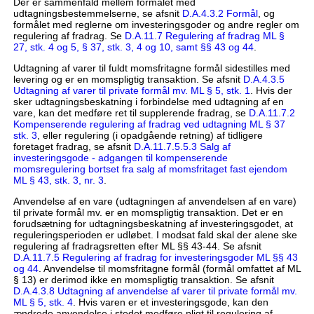
Der er sammenfald mellem formålet med
udtagningsbestemmelserne, se afsnit
D.A.4.3.2 Formål
, og
formålet med reglerne om investeringsgoder og andre regler om
regulering af fradrag. Se
D.A.11.7 Regulering af fradrag ML §
27, stk. 4 og 5, § 37, stk. 3, 4 og 10, samt §§ 43 og 44
.
Udtagning af varer til fuldt momsfritagne formål sidestilles med
levering og er en momspligtig transaktion. Se afsnit
D.A.4.3.5
Udtagning af varer til private formål mv. ML § 5, stk. 1
. Hvis der
sker udtagningsbeskatning i forbindelse med udtagning af en
vare, kan det medføre ret til supplerende fradrag, se
D.A.11.7.2
Kompenserende regulering af fradrag ved udtagning ML § 37
stk. 3
, eller regulering (i opadgående retning) af tidligere
foretaget fradrag, se afsnit
D.A.11.7.5.5.3 Salg af
investeringsgode - adgangen til kompenserende
momsregulering bortset fra salg af momsfritaget fast ejendom
ML § 43, stk. 3, nr. 3
.
Anvendelse af en vare (udtagningen af anvendelsen af en vare)
til private formål mv. er en momspligtig transaktion. Det er en
forudsætning for udtagningsbeskatning af investeringsgodet, at
reguleringsperioden er udløbet. I modsat fald skal der alene ske
regulering af fradragsretten efter ML §§ 43-44. Se afsnit
D.A.11.7.5 Regulering af fradrag for investeringsgoder ML §§ 43
og 44
. Anvendelse til momsfritagne formål (formål omfattet af ML
§ 13) er derimod ikke en momspligtig transaktion. Se afsnit
D.A.4.3.8 Udtagning af anvendelse af varer til private formål mv.
ML § 5, stk. 4
. Hvis varen er et investeringsgode, kan den
ændrede anvendelse i stedet medføre pligt til regulering af