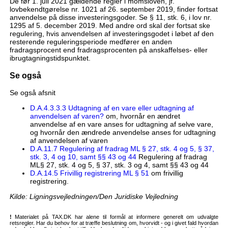
De før 1. juli 2021 gældende regler i momsloven, jf.
lovbekendtgørelse nr. 1021 af 26. september 2019, finder fortsat
anvendelse på disse investeringsgoder. Se § 11, stk. 6, i lov nr.
1295 af 5. december 2019. Med andre ord skal der fortsat ske
regulering, hvis anvendelsen af investeringsgodet i løbet af den
resterende reguleringsperiode medfører en anden
fradragsprocent end fradragsprocenten på anskaffelses- eller
ibrugtagningstidspunktet.
Se også
Se også afsnit
D.A.4.3.3.3 Udtagning af en vare eller udtagning af
anvendelsen af varen?
om, hvornår en ændret
anvendelse af en vare anses for udtagning af selve vare,
og hvornår den ændrede anvendelse anses for udtagning
af anvendelsen af varen
D.A.11.7 Regulering af fradrag ML § 27, stk. 4 og 5, § 37,
stk. 3, 4 og 10, samt §§ 43 og 44
Regulering af fradrag
ML§ 27, stk. 4 og 5, § 37, stk. 3 og 4, samt §§ 43 og 44
D.A.14.5 Frivillig registrering ML § 51
om frivillig
registrering.
Kilde: Ligningsvejledningen/Den Juridiske Vejledning
!
Materialet på TAX.DK har alene til formål at informere generelt om udvalgte
retsregler. Har du behov for at træffe beslutning om, hvorvidt - og i givet fald hvordan