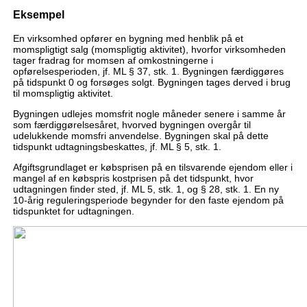
Eksempel
En virksomhed opfører en bygning med henblik på et
momspligtigt salg (momspligtig aktivitet), hvorfor virksomheden
tager fradrag for momsen af omkostningerne i
opførelsesperioden, jf. ML § 37, stk. 1. Bygningen færdiggøres
på tidspunkt 0 og forsøges solgt. Bygningen tages derved i brug
til momspligtig aktivitet.
Bygningen udlejes momsfrit nogle måneder senere i samme år
som færdiggørelsesåret, hvorved bygningen overgår til
udelukkende momsfri anvendelse. Bygningen skal på dette
tidspunkt udtagningsbeskattes, jf. ML § 5, stk. 1.
Afgiftsgrundlaget er købsprisen på en tilsvarende ejendom eller i
mangel af en købspris kostprisen på det tidspunkt, hvor
udtagningen finder sted, jf. ML 5, stk. 1, og § 28, stk. 1. En ny
10-årig reguleringsperiode begynder for den faste ejendom på
tidspunktet for udtagningen.