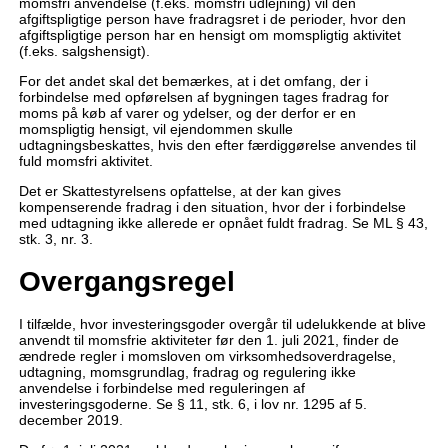
momsfri anvendelse (f.eks. momsfri udlejning) vil den
afgiftspligtige person have fradragsret i de perioder, hvor den
afgiftspligtige person har en hensigt om momspligtig aktivitet
(f.eks. salgshensigt).
For det andet skal det bemærkes, at i det omfang, der i
forbindelse med opførelsen af bygningen tages fradrag for
moms på køb af varer og ydelser, og der derfor er en
momspligtig hensigt, vil ejendommen skulle
udtagningsbeskattes, hvis den efter færdiggørelse anvendes til
fuld momsfri aktivitet.
Det er Skattestyrelsens opfattelse, at der kan gives
kompenserende fradrag i den situation, hvor der i forbindelse
med udtagning ikke allerede er opnået fuldt fradrag. Se ML § 43,
stk. 3, nr. 3.
Overgangsregel
I tilfælde, hvor investeringsgoder overgår til udelukkende at blive
anvendt til momsfrie aktiviteter før den 1. juli 2021, finder de
ændrede regler i momsloven om virksomhedsoverdragelse,
udtagning, momsgrundlag, fradrag og regulering ikke
anvendelse i forbindelse med reguleringen af
investeringsgoderne. Se § 11, stk. 6, i lov nr. 1295 af 5.
december 2019.