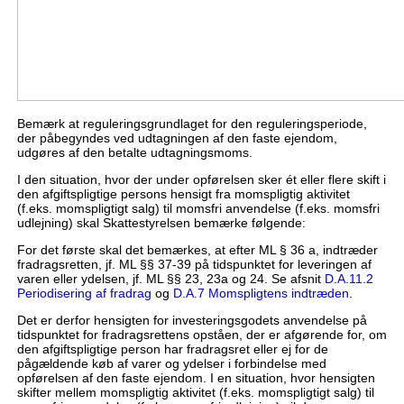
Bemærk at reguleringsgrundlaget for den reguleringsperiode,
der påbegyndes ved udtagningen af den faste ejendom,
udgøres af den betalte udtagningsmoms.
I den situation, hvor der under opførelsen sker ét eller flere skift i
den afgiftspligtige persons hensigt fra momspligtig aktivitet
(f.eks. momspligtigt salg) til momsfri anvendelse (f.eks. momsfri
udlejning) skal Skattestyrelsen bemærke følgende:
For det første skal det bemærkes, at efter ML § 36 a, indtræder
fradragsretten, jf. ML §§ 37-39 på tidspunktet for leveringen af
varen eller ydelsen, jf. ML §§ 23, 23a og 24. Se afsnit
D.A.11.2
Periodisering af fradrag
og
D.A.7 Momspligtens indtræden
.
Det er derfor hensigten for investeringsgodets anvendelse på
tidspunktet for fradragsrettens opståen, der er afgørende for, om
den afgiftspligtige person har fradragsret eller ej for de
pågældende køb af varer og ydelser i forbindelse med
opførelsen af den faste ejendom. I en situation, hvor hensigten
skifter mellem momspligtig aktivitet (f.eks. momspligtigt salg) til