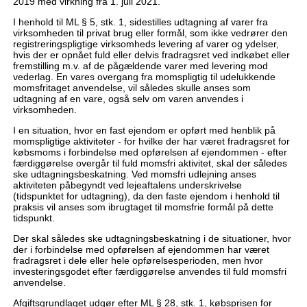
2019 med virkning fra 1. juli 2021.
I henhold til ML § 5, stk. 1, sidestilles udtagning af varer fra
virksomheden til privat brug eller formål, som ikke vedrører den
registreringspligtige virksomheds levering af varer og ydelser,
hvis der er opnået fuld eller delvis fradragsret ved indkøbet eller
fremstilling m.v. af de pågældende varer med levering mod
vederlag. En vares overgang fra momspligtig til udelukkende
momsfritaget anvendelse, vil således skulle anses som
udtagning af en vare, også selv om varen anvendes i
virksomheden.
I en situation, hvor en fast ejendom er opført med henblik på
momspligtige aktiviteter - for hvilke der har været fradragsret for
købsmoms i forbindelse med opførelsen af ejendommen - efter
færdiggørelse overgår til fuld momsfri aktivitet, skal der således
ske udtagningsbeskatning. Ved momsfri udlejning anses
aktiviteten påbegyndt ved lejeaftalens underskrivelse
(tidspunktet for udtagning), da den faste ejendom i henhold til
praksis vil anses som ibrugtaget til momsfrie formål på dette
tidspunkt.
Der skal således ske udtagningsbeskatning i de situationer, hvor
der i forbindelse med opførelsen af ejendommen har været
fradragsret i dele eller hele opførelsesperioden, men hvor
investeringsgodet efter færdiggørelse anvendes til fuld momsfri
anvendelse.
Afgiftsgrundlaget udgør efter ML § 28, stk. 1, købsprisen for