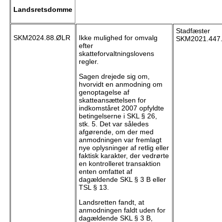
Landsretsdomme
Stadfæster
SKM2024.88.ØLR
Ikke mulighed for omvalg
SKM2021.447
efter
skatteforvaltningslovens
regler.
Sagen drejede sig om,
hvorvidt en anmodning om
genoptagelse af
skatteansættelsen for
indkomståret 2007 opfyldte
betingelserne i SKL § 26,
stk. 5. Det var således
afgørende, om der med
anmodningen var fremlagt
nye oplysninger af retlig eller
faktisk karakter, der vedrørte
en kontrolleret transaktion
enten omfattet af
dagældende SKL § 3 B eller
TSL § 13.
Landsretten fandt, at
anmodningen faldt uden for
dagældende SKL § 3 B,