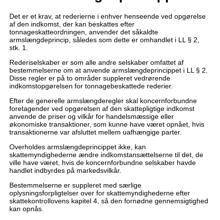
Det er et krav, at rederierne i enhver henseende ved opgørelse
af den indkomst, der kan beskattes efter
tonnageskatteordningen, anvender det såkaldte
armslængdeprincip, således som dette er omhandlet i LL § 2,
stk. 1.
Rederiselskaber er som alle andre selskaber omfattet af
bestemmelserne om at anvende armslængdeprincippet i LL § 2.
Disse regler er på to områder suppleret vedrørende
indkomstopgørelsen for tonnagebeskattede rederier.
Efter de generelle armslængderegler skal koncernforbundne
foretagender ved opgørelsen af den skattepligtige indkomst
anvende de priser og vilkår for handelsmæssige eller
økonomiske transaktioner, som kunne have været opnået, hvis
transaktionerne var afsluttet mellem uafhængige parter.
Overholdes armslængdeprincippet ikke, kan
skattemyndighederne ændre indkomstansættelserne til det, de
ville have været, hvis de koncernforbundne selskaber havde
handlet indbyrdes på markedsvilkår.
Bestemmelserne er suppleret med særlige
oplysningsforpligtelser over for skattemyndighederne efter
skattekontrollovens kapitel 4, så den fornødne gennemsigtighed
kan opnås.