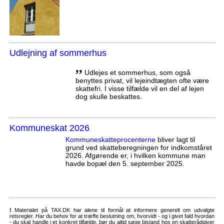
Udlejning af sommerhus
,,
Udlejes et sommerhus, som også
benyttes privat, vil lejeindtægten ofte være
skattefri. I visse tilfælde vil en del af lejen
dog skulle beskattes.
Kommuneskat 2026
Kommuneskatte­procenterne
bliver lagt til
grund ved skatteberegningen for indkomståret
2026. Afgørende er, i hvilken kommune man
havde bopæl den 5. september 2025.
!
Materialet på TAX.DK har alene til formål at informere generelt om udvalgte
retsregler. Har du behov for at træffe beslutning om, hvorvidt - og i givet fald hvordan
- du skal handle i et konkret tilfælde, bør du altid søge bistand hos en skatterådgiver