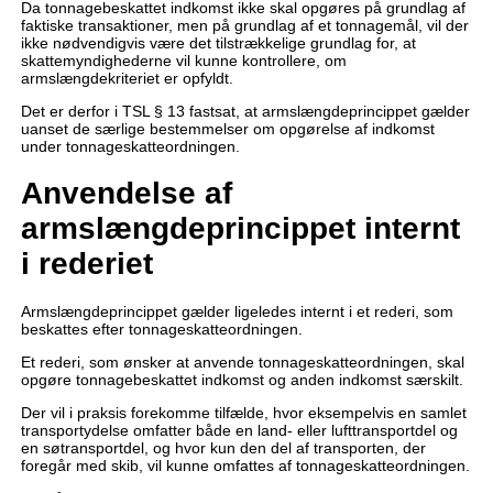
Da tonnagebeskattet indkomst ikke skal opgøres på grundlag af
faktiske transaktioner, men på grundlag af et tonnagemål, vil der
ikke nødvendigvis være det tilstrækkelige grundlag for, at
skattemyndighederne vil kunne kontrollere, om
armslængdekriteriet er opfyldt.
Det er derfor i TSL § 13 fastsat, at armslængdeprincippet gælder
uanset de særlige bestemmelser om opgørelse af indkomst
under tonnageskatteordningen.
Anvendelse af
armslængdeprincippet internt
i rederiet
Armslængdeprincippet gælder ligeledes internt i et rederi, som
beskattes efter tonnageskatteordningen.
Et rederi, som ønsker at anvende tonnageskatteordningen, skal
opgøre tonnagebeskattet indkomst og anden indkomst særskilt.
Der vil i praksis forekomme tilfælde, hvor eksempelvis en samlet
transportydelse omfatter både en land- eller lufttransportdel og
en søtransportdel, og hvor kun den del af transporten, der
foregår med skib, vil kunne omfattes af tonnageskatteordningen.