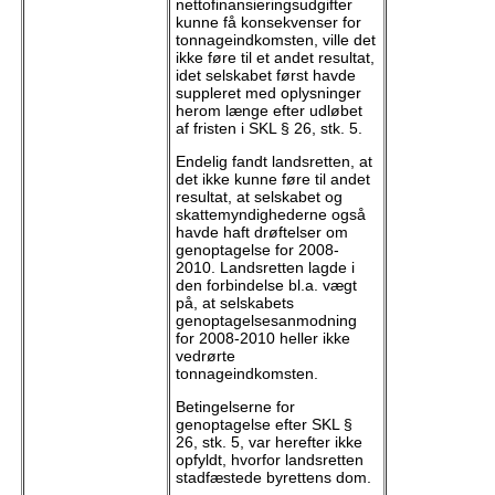
nettofinansieringsudgifter
kunne få konsekvenser for
tonnageindkomsten, ville det
ikke føre til et andet resultat,
idet selskabet først havde
suppleret med oplysninger
herom længe efter udløbet
af fristen i SKL § 26, stk. 5.
Endelig fandt landsretten, at
det ikke kunne føre til andet
resultat, at selskabet og
skattemyndighederne også
havde haft drøftelser om
genoptagelse for 2008-
2010. Landsretten lagde i
den forbindelse bl.a. vægt
på, at selskabets
genoptagelsesanmodning
for 2008-2010 heller ikke
vedrørte
tonnageindkomsten.
Betingelserne for
genoptagelse efter SKL §
26, stk. 5, var herefter ikke
opfyldt, hvorfor landsretten
stadfæstede byrettens dom.