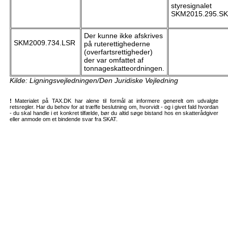
styresignalet
SKM2015.295.SK
Der kunne ikke afskrives
SKM2009.734.LSR
på ruterettighederne
(overfartsrettigheder)
der var omfattet af
tonnageskatteordningen.
Kilde: Ligningsvejledningen/Den Juridiske Vejledning
!
Materialet på TAX.DK har alene til formål at informere generelt om udvalgte
retsregler. Har du behov for at træffe beslutning om, hvorvidt - og i givet fald hvordan
- du skal handle i et konkret tilfælde, bør du altid søge bistand hos en skatterådgiver
eller anmode om et bindende svar fra SKAT.