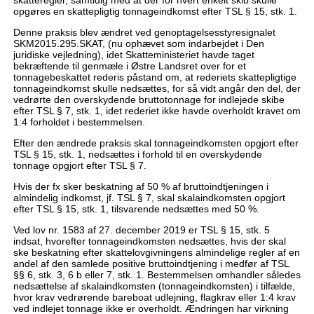
skatteregler, samtidig med at der for hvert enkelt skib skulle
opgøres en skattepligtig tonnageindkomst efter TSL § 15, stk. 1.
Denne praksis blev ændret ved genoptagelsesstyresignalet
SKM2015.295.SKAT, (nu ophævet som indarbejdet i Den
juridiske vejledning), idet Skatteministeriet havde taget
bekræftende til genmæle i Østre Landsret over for et
tonnagebeskattet rederis påstand om, at rederiets skattepligtige
tonnageindkomst skulle nedsættes, for så vidt angår den del, der
vedrørte den overskydende bruttotonnage for indlejede skibe
efter TSL § 7, stk. 1, idet rederiet ikke havde overholdt kravet om
1:4 forholdet i bestemmelsen.
Efter den ændrede praksis skal tonnageindkomsten opgjort efter
TSL § 15, stk. 1, nedsættes i forhold til en overskydende
tonnage opgjort efter TSL § 7.
Hvis der fx sker beskatning af 50 % af bruttoindtjeningen i
almindelig indkomst, jf. TSL § 7, skal skalaindkomsten opgjort
efter TSL § 15, stk. 1, tilsvarende nedsættes med 50 %.
Ved lov nr. 1583 af 27. december 2019 er TSL § 15, stk. 5
indsat, hvorefter tonnageindkomsten nedsættes, hvis der skal
ske beskatning efter skattelovgivningens almindelige regler af en
andel af den samlede positive bruttoindtjening i medfør af TSL
§§ 6, stk. 3, 6 b eller 7, stk. 1. Bestemmelsen omhandler således
nedsættelse af skalaindkomsten (tonnageindkomsten) i tilfælde,
hvor krav vedrørende bareboat udlejning, flagkrav eller 1:4 krav
ved indlejet tonnage ikke er overholdt. Ændringen har virkning