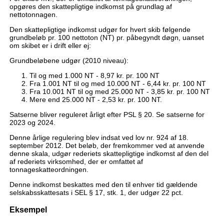
opgøres den skattepligtige indkomst på grundlag af
nettotonnagen.
Den skattepligtige indkomst udgør for hvert skib følgende
grundbeløb pr. 100 nettoton (NT) pr. påbegyndt døgn, uanset
om skibet er i drift eller ej:
Grundbeløbene udgør (2010 niveau):
Til og med 1.000 NT - 8,97 kr. pr. 100 NT
Fra 1.001 NT til og med 10.000 NT - 6,44 kr. pr. 100 NT
Fra 10.001 NT til og med 25.000 NT - 3,85 kr. pr. 100 NT
Mere end 25.000 NT - 2,53 kr. pr. 100 NT.
Satserne bliver reguleret årligt efter PSL § 20. Se satserne for
2023 og 2024.
Denne årlige regulering blev indsat ved lov nr. 924 af 18.
september 2012. Det beløb, der fremkommer ved at anvende
denne skala, udgør rederiets skattepligtige indkomst af den del
af rederiets virksomhed, der er omfattet af
tonnageskatteordningen.
Denne indkomst beskattes med den til enhver tid gældende
selskabsskattesats i SEL § 17, stk. 1, der udgør 22 pct.
Eksempel