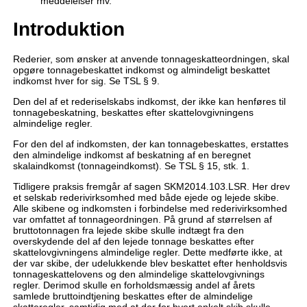
meddelelser mv.
Introduktion
Rederier, som ønsker at anvende tonnageskatteordningen, skal
opgøre tonnagebeskattet indkomst og almindeligt beskattet
indkomst hver for sig. Se TSL § 9.
Den del af et rederiselskabs indkomst, der ikke kan henføres til
tonnagebeskatning, beskattes efter skattelovgivningens
almindelige regler.
For den del af indkomsten, der kan tonnagebeskattes, erstattes
den almindelige indkomst af beskatning af en beregnet
skalaindkomst (tonnageindkomst). Se TSL § 15, stk. 1.
Tidligere praksis fremgår af sagen SKM2014.103.LSR. Her drev
et selskab rederivirksomhed med både ejede og lejede skibe.
Alle skibene og indkomsten i forbindelse med rederivirksomhed
var omfattet af tonnageordningen. På grund af størrelsen af
bruttotonnagen fra lejede skibe skulle indtægt fra den
overskydende del af den lejede tonnage beskattes efter
skattelovgivningens almindelige regler. Dette medførte ikke, at
der var skibe, der udelukkende blev beskattet efter henholdsvis
tonnageskattelovens og den almindelige skattelovgivnings
regler. Derimod skulle en forholdsmæssig andel af årets
samlede bruttoindtjening beskattes efter de almindelige