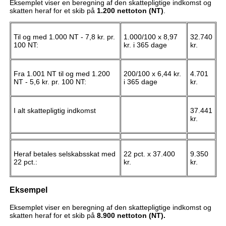
Eksemplet viser en beregning af den skattepligtige indkomst og
skatten heraf for et skib på
1.200 nettoton (NT)
.
Til og med 1.000 NT - 7,8 kr. pr.
1.000/100 x 8,97
32.740
100 NT:
kr. i 365 dage
kr.
Fra 1.001 NT til og med 1.200
200/100 x 6,44 kr.
4.701
NT - 5,6 kr. pr. 100 NT:
i 365 dage
kr.
I alt skattepligtig indkomst
37.441
kr.
Heraf betales selskabsskat med
22 pct. x 37.400
9.350
22 pct.:
kr.
kr.
Eksempel
Eksemplet viser en beregning af den skattepligtige indkomst og
skatten heraf for et skib på
8.900 nettoton (NT).