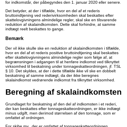
for indkomstår, der påbegyndes den 1. januar 2020 eller senere.
Det betyder, at der i tilfælde, hvor en del af et rederis
bruttoindtjening ved rederivirksomheden skal beskattes efter
skattelovgivningens almindelige regler, skal ske en tilsvarende
reduktion af skalaindkomsten. Dette skal forhindre, at samme
indtægt reelt beskattes to gange.
Bemærk
Der vil ikke skulle ske en reduktion af skalaindkomsten i tilfælde,
hvor en del af et rederis positive bruttoindtjening skal beskattes
efter skattelovgivningens almindelige regler som følge af, at
begrænsningen i adgangen til at henføre indkomst ved tilknyttet
virksomhed til beskatning under tonnageskatteordningen, jf. TSL
§ 10. Det skyldes, at der i dette tilfælde ikke vil ske en dobbelt
beskatning af samme indtægt, da der ikke beregnes
skalaindkomst vedrørende indkomst fra tilknyttet virksomhed.
Beregning af skalaindkomsten
Grundlaget for beskatning af den del af indkomsten i et rederi,
der kan beskattes efter tonnageskatteordningen, er ikke indtægt
minus udgift, men derimod størrelsen af den tonnage, som er
omfattet af ordningen.
For skibe mv., der er omfattet af tonnageskatteordningen,