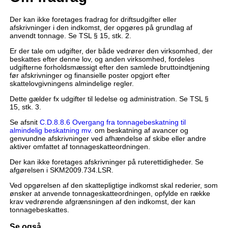
Der kan ikke foretages fradrag for driftsudgifter eller
afskrivninger i den indkomst, der opgøres på grundlag af
anvendt tonnage. Se TSL § 15, stk. 2.
Er der tale om udgifter, der både vedrører den virksomhed, der
beskattes efter denne lov, og anden virksomhed, fordeles
udgifterne forholdsmæssigt efter den samlede bruttoindtjening
før afskrivninger og finansielle poster opgjort efter
skattelovgivningens almindelige regler.
Dette gælder fx udgifter til ledelse og administration. Se TSL §
15, stk. 3.
Se afsnit
C.D.8.8.6 Overgang fra tonnagebeskatning til
almindelig beskatning mv.
om beskatning af avancer og
genvundne afskrivninger ved afhændelse af skibe eller andre
aktiver omfattet af tonnageskatteordningen.
Der kan ikke foretages afskrivninger på ruterettidigheder. Se
afgørelsen i SKM2009.734.LSR.
Ved opgørelsen af den skattepligtige indkomst skal rederier, som
ønsker at anvende tonnageskatteordningen, opfylde en række
krav vedrørende afgrænsningen af den indkomst, der kan
tonnagebeskattes.
Se også