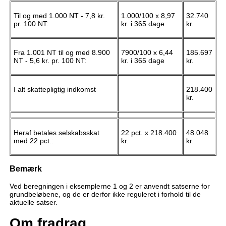
Til og med 1.000 NT - 7,8 kr.
1.000/100 x 8,97
32.740
pr. 100 NT:
kr. i 365 dage
kr.
Fra 1.001 NT til og med 8.900
7900/100 x 6,44
185.697
NT - 5,6 kr. pr. 100 NT:
kr. i 365 dage
kr.
I alt skattepligtig indkomst
218.400
kr.
Heraf betales selskabsskat
22 pct. x 218.400
48.048
med 22 pct.:
kr.
kr.
Bemærk
Ved beregningen i eksemplerne 1 og 2 er anvendt satserne for
grundbeløbene, og de er derfor ikke reguleret i forhold til de
aktuelle satser.
Om fradrag