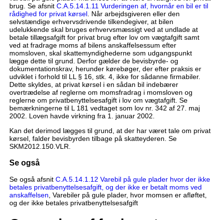
brug. Se afsnit
C.A.5.14.1.11 Vurderingen af, hvornår en bil er til
rådighed for privat kørsel
. Når arbejdsgiveren eller den
selvstændige erhvervsdrivende tilkendegiver, at bilen
udelukkende skal bruges erhvervsmæssigt ved at undlade at
betale tillægsafgift for privat brug efter lov om vægtafgift samt
ved at fradrage moms af bilens anskaffelsessum efter
momsloven, skal skattemyndighederne som udgangspunkt
lægge dette til grund. Derfor gælder de bevisbyrde- og
dokumentationskrav, herunder kørebøger, der efter praksis er
udviklet i forhold til LL § 16, stk. 4, ikke for sådanne firmabiler.
Dette skyldes, at privat kørsel i en sådan bil indebærer
overtrædelse af reglerne om momsfradrag i momsloven og
reglerne om privatbenyttelsesafgift i lov om vægtafgift. Se
bemærkningerne til L 181 vedtaget som lov nr. 342 af 27. maj
2002. Loven havde virkning fra 1. januar 2002.
Kan det derimod lægges til grund, at der har været tale om privat
kørsel, falder bevisbyrden tilbage på skatteyderen. Se
SKM2012.150.VLR.
Se også
Se også afsnit
C.A.5.14.1.12 Varebil på gule plader hvor der ikke
betales privatbenyttelsesafgift, og der ikke er betalt moms ved
anskaffelsen
, Varebiler på gule plader, hvor momsen er afløftet,
og der ikke betales privatbenyttelsesafgift