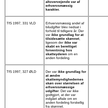
altovervejende var af
erhvervsmæssig
karakter.
TfS 1997, 331 VLD
Erhvervsmæssig andel af
biludgifter blev nedsat i
forhold til tidligere år. Der
var
ikke grundlag for at
tilsidesætte skønnet
,
ligesom der
ikke var
skabt en berettiget
forventning hos
skatteyderen
om en
anden fordeling.
TfS 1997, 327 ØLD
Der var
ikke grundlag for
at ændre
skattemyndighedernes
skøn over størrelsen af
erhvervsmæssige
udgifter
. Det var ikke
godtgjort, at der var
indgået aftale om en
anden fordeling forskellig
fra skønnet.