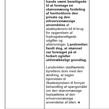
havde været berettigede
til at foretage en
skønsmæssig fordeling
af henholdsvis den
private og den
erhvervsmæssige
anvendelse
af
skatteyderens bil til brug
for opgørelsen af
fradragsberettigede
udgifter og
afskrivninger.
Landsretten
fandt dog, at skønnet
var foretaget på et
forkert og/eller
utilstrækkeligt grundlag.
Landsretten stadfæstede
byrettens dom med den
ændring, at sagen
hjemvistes til
Skattestyrelsen til fornyet
behandling af spørgsmålet
om den skønsmæssige
fastsættelse af den
erhvervsmæssige
anvendelse af bilen.◄