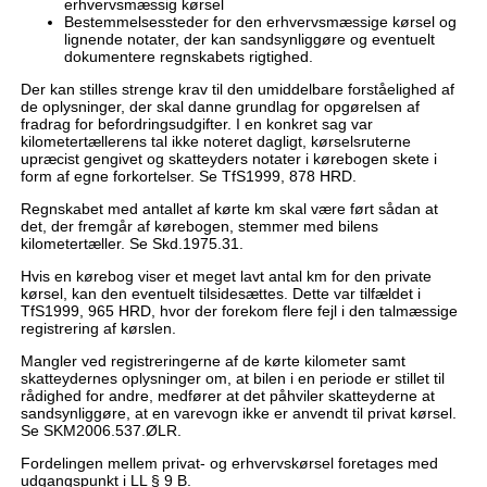
erhvervsmæssig kørsel
Bestemmelsessteder for den erhvervsmæssige kørsel og
lignende notater, der kan sandsynliggøre og eventuelt
dokumentere regnskabets rigtighed.
Der kan stilles strenge krav til den umiddelbare forståelighed af
de oplysninger, der skal danne grundlag for opgørelsen af
fradrag for befordringsudgifter. I en konkret sag var
kilometertællerens tal ikke noteret dagligt, kørselsruterne
upræcist gengivet og skatteyders notater i kørebogen skete i
form af egne forkortelser. Se TfS1999, 878 HRD.
Regnskabet med antallet af kørte km skal være ført sådan at
det, der fremgår af kørebogen, stemmer med bilens
kilometertæller. Se Skd.1975.31.
Hvis en kørebog viser et meget lavt antal km for den private
kørsel, kan den eventuelt tilsidesættes. Dette var tilfældet i
TfS1999, 965 HRD, hvor der forekom flere fejl i den talmæssige
registrering af kørslen.
Mangler ved registreringerne af de kørte kilometer samt
skatteydernes oplysninger om, at bilen i en periode er stillet til
rådighed for andre, medfører at det påhviler skatteyderne at
sandsynliggøre, at en varevogn ikke er anvendt til privat kørsel.
Se SKM2006.537.ØLR.
Fordelingen mellem privat- og erhvervskørsel foretages med
udgangspunkt i LL § 9 B.