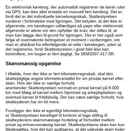
En elektronisk kørebog, der automatisk registrerer de kørte ruter
via GPS, kan ikke altid erstatte en manuelt ført kørebog. Det er,
fordi det er det individuelle kørselsregnskab, Skattestyrelsen
vurderer i forbindelse med ligningen. Det betyder, at det ikke er
afgørende, om kørebogen udfærdiges på papir eller elektronisk;
afgørende er alene om den opfylder de krav, der stilles til, at
man kan lægge den til grund for ligningen. Det er her også som
følge af ovennævnte betingelser et moment i vurderingen, om
man er afskåret fra efterfølgende at rette i kørebogen, uden at
det registreres, fordi Skattestyrelsen i givet fald ikke kan
kontrollere, om bogen er ført dagligt. Se SKM2007.417.SR.
Skønsmæssig opgørelse
I tilfælde, hvor der ikke er ført kilometerregnskab, skal den
skattepligtige angive kilometerantallet for sin private kørsel efter
skøn. Hvis der ikke er særlige forhold,
anerkender Skattestyrelsen normalt en privat kørsel på 8.000
km med tillæg af kørsel mellem hjemmet og arbejdspladsen og
eventuel kørsel til fritidsbolig. Der kan være særlige forhold, hvis
skatteyderen har en bil mere.
Foreligger der ikke et egentligt kilometerregnskab,
er Skattestyrelsen berettiget til konkret at tage stilling til
skatteyderens skønsmæssige fordeling af forholdet mellem
privat og erhvervsmæssig kørsel. Skattestyrelsens skøn kan kun
tilsidesættes, hvis det kan godtgøres, at det udøvede skøn hviler