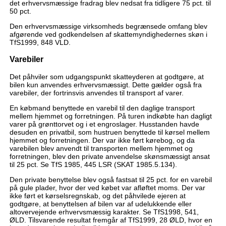
det erhvervsmæssige fradrag blev nedsat fra tidligere 75 pct. til
50 pct.
Den erhvervsmæssige virksomheds begrænsede omfang blev
afgørende ved godkendelsen af skattemyndighedernes skøn i
TfS1999, 848 VLD.
Varebiler
Det påhviler som udgangspunkt skatteyderen at godtgøre, at
bilen kun anvendes erhvervsmæssigt. Dette gælder også fra
varebiler, der fortrinsvis anvendes til transport af varer.
En købmand benyttede en varebil til den daglige transport
mellem hjemmet og forretningen. På turen indkøbte han dagligt
varer på grønttorvet og i et engroslager. Husstanden havde
desuden en privatbil, som hustruen benyttede til kørsel mellem
hjemmet og forretningen. Der var ikke ført kørebog, og da
varebilen blev anvendt til transporten mellem hjemmet og
forretningen, blev den private anvendelse skønsmæssigt ansat
til 25 pct. Se TfS 1985, 445 LSR (SKAT 1985.5.134).
Den private benyttelse blev også fastsat til 25 pct. for en varebil
på gule plader, hvor der ved købet var afløftet moms. Der var
ikke ført et kørselsregnskab, og det påhvilede ejeren at
godtgøre, at benyttelsen af bilen var af udelukkende eller
altovervejende erhvervsmæssig karakter. Se TfS1998, 541,
ØLD. Tilsvarende resultat fremgår af TfS1999, 28 ØLD, hvor en