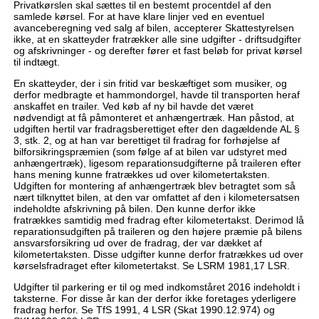
Privatkørslen skal sættes til en bestemt procentdel af den
samlede kørsel. For at have klare linjer ved en eventuel
avanceberegning ved salg af bilen, accepterer Skattestyrelsen
ikke, at en skatteyder fratrækker alle sine udgifter - driftsudgifter
og afskrivninger - og derefter fører et fast beløb for privat kørsel
til indtægt.
En skatteyder, der i sin fritid var beskæftiget som musiker, og
derfor medbragte et hammondorgel, havde til transporten heraf
anskaffet en trailer. Ved køb af ny bil havde det været
nødvendigt at få påmonteret et anhængertræk. Han påstod, at
udgiften hertil var fradragsberettiget efter den dagældende AL §
3, stk. 2, og at han var berettiget til fradrag for forhøjelse af
bilforsikringspræmien (som følge af at bilen var udstyret med
anhængertræk), ligesom reparationsudgifterne på traileren efter
hans mening kunne fratrækkes ud over kilometertaksten.
Udgiften for montering af anhængertræk blev betragtet som så
nært tilknyttet bilen, at den var omfattet af den i kilometersatsen
indeholdte afskrivning på bilen. Den kunne derfor ikke
fratrækkes samtidig med fradrag efter kilometertakst. Derimod lå
reparationsudgiften på traileren og den højere præmie på bilens
ansvarsforsikring ud over de fradrag, der var dækket af
kilometertaksten. Disse udgifter kunne derfor fratrækkes ud over
kørselsfradraget efter kilometertakst. Se LSRM 1981,17 LSR.
Udgifter til parkering er til og med indkomståret 2016 indeholdt i
taksterne. For disse år kan der derfor ikke foretages yderligere
fradrag herfor. Se TfS 1991, 4 LSR (Skat 1990.12.974) og