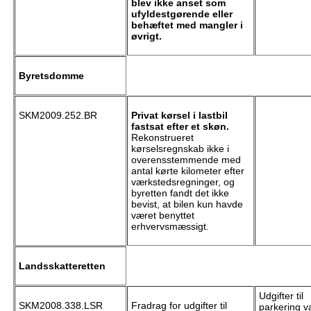
blev ikke anset som
ufyldestgørende eller
behæftet med mangler i
øvrigt.
Byretsdomme
SKM2009.252.BR
Privat kørsel i lastbil
fastsat efter et skøn.
Rekonstrueret
kørselsregnskab ikke i
overensstemmende med
antal kørte kilometer efter
værkstedsregninger, og
byretten fandt det ikke
bevist, at bilen kun havde
været benyttet
erhvervsmæssigt.
Landsskatteretten
Udgifter til
SKM2008.338.LSR
Fradrag for udgifter til
parkering va