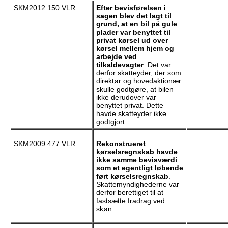
SKM2012.150.VLR
Efter bevisførelsen i
sagen blev det lagt til
grund, at en bil på gule
plader var benyttet til
privat kørsel ud over
kørsel mellem hjem og
arbejde ved
tilkaldevagter
. Det var
derfor skatteyder, der som
direktør og hovedaktionær
skulle godtgøre, at bilen
ikke derudover var
benyttet privat. Dette
havde skatteyder ikke
godtgjort.
SKM2009.477.VLR
Rekonstrueret
kørselsregnskab havde
ikke samme bevisværdi
som et egentligt løbende
ført kørselsregnskab
.
Skattemyndighederne var
derfor berettiget til at
fastsætte fradrag ved
skøn.