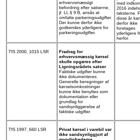
erhvervsmæssigt
med indkom
befordring efter satserne,
2016 indeho
jf. LL § 9 B, ansås at
taksterne. 
omfatte parkeringsudgifter.
disse år ka
Der kunne derfor ikke
derfor ikke
godkendes yderligere for
foretages
parkeringsudgifter.
yderligere 
herfor.
TfS 2000, 1015 LSR
Fradrag for
erhvervsmæssig kørsel
skulle opgøres efter
Ligningsrådets satser
.
Faktiske udgifter kunne
ikke dokumenteres.
Generelle beregninger af
kørselsomkostninger
kunne ikke benyttes som
dokumentation eller
grundlag for
sandsynliggørelse af
faktiske udgifter.
TfS 1997, 660 LSR
Privat kørsel i varebil var
ikke sandsynliggjort af
myndighederne
.