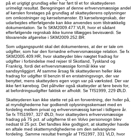
på et urigtigt grundlag eller har ført til et for skatteyderen
urimeligt resultat. Beregningen af denne erhvervsmæssige andel
af kørslen foretages på grundlag af skatteyderens oplysninger
om omkostninger og kørselsmønster. Et kørselsregnskab, der
udarbejdes efterfølgende kan ikke anvendes som tilstrækkelig
dokumentation. Se fx SKM2009.477.VLR, hvor et sådant
efterfølgende regnskab ikke kunne tillægges bevisværdi. Se
tilsvarende afgørelse i SKM2009.252.BR.
Som udgangspunkt skal det dokumenteres, at der er tale om
udgifter, som har den fornødne erhvervsmæssige relation. Se fx
SKM2005.409.HR, hvor skatteyder blev nægtet fradrag for
udgifter i forbindelse med rejser til Skotland, Tyskland og
Frankrig, fordi det erhvervsmæssige formål ikke var
sandsynliggjort. Af samme årsag fik skatteyderen heller ikke
fradrag for udgifter til benzin til en erstatningsvogn, der var
benyttet, mens skatteyders egen vogn var på værksted. Der var
ikke ført kørebog. Det påhviler også skatteyder at føre bevis for,
at befordringsudgifter faktisk er afholdt. Se TfS1999, 229 ØLD.
Skatteyderen kan ikke støtte ret på en forventning, der hviler på,
at myndighederne har godkendt oplysningsskemaet med en
fordeling mellem privat og erhvervsmæssig kørsel i tidligere år.
Se fx TfS1997, 327 ØLD, hvor skatteyders erhvervsmæssige
fradrag på 75 pct. af udgifterne til en Volvo personvogn blev
nedsat til 25 pct. Det fandtes ikke godtgjort, at skatteyder havde
en aftale med skattemyndighederne om den selvangivne
fordeling. Samme resultat fremgår af TfS1997, 331 VLD, hvor