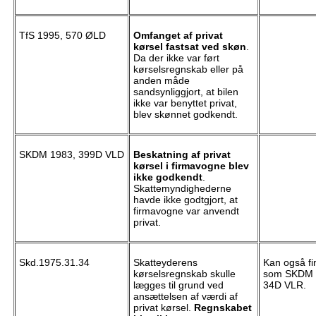
TfS 1995, 570 ØLD
Omfanget af privat
kørsel fastsat ved skøn
.
Da der ikke var ført
kørselsregnskab eller på
anden måde
sandsynliggjort, at bilen
ikke var benyttet privat,
blev skønnet godkendt.
SKDM 1983, 399D VLD
Beskatning af privat
kørsel i firmavogne blev
ikke godkendt
.
Skattemyndighederne
havde ikke godtgjort, at
firmavogne var anvendt
privat.
Skd.1975.31.34
Skatteyderens
Kan også fi
kørselsregnskab skulle
som SKDM 
lægges til grund ved
34D VLR.
ansættelsen af værdi af
privat kørsel.
Regnskabet