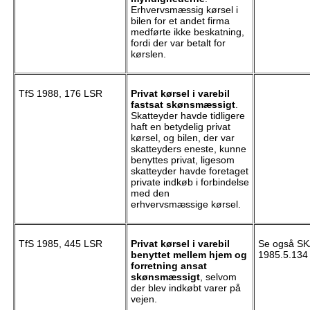
Erhvervsmæssig kørsel i
bilen for et andet firma
medførte ikke beskatning,
fordi der var betalt for
kørslen.
TfS 1988, 176 LSR
Privat kørsel i varebil
fastsat skønsmæssigt
.
Skatteyder havde tidligere
haft en betydelig privat
kørsel, og bilen, der var
skatteyders eneste, kunne
benyttes privat, ligesom
skatteyder havde foretaget
private indkøb i forbindelse
med den
erhvervsmæssige kørsel.
TfS 1985, 445 LSR
Privat kørsel i varebil
Se også S
benyttet mellem hjem og
1985.5.134
forretning ansat
skønsmæssigt
, selvom
der blev indkøbt varer på
vejen.