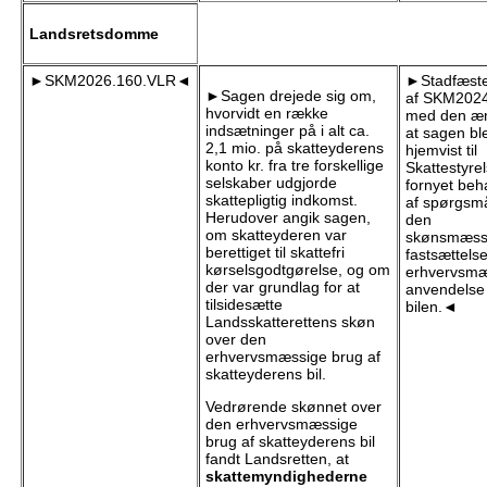
Landsretsdomme
►SKM2026.160.VLR◄
►Stadfæste
►Sagen drejede sig om,
af SKM202
hvorvidt en række
med den æn
indsætninger på i alt ca.
at sagen bl
2,1 mio. på skatteyderens
hjemvist til
konto kr. fra tre forskellige
Skattestyrel
selskaber udgjorde
fornyet beh
skattepligtig indkomst.
af spørgsm
Herudover angik sagen,
den
om skatteyderen var
skønsmæss
berettiget til skattefri
fastsættels
kørselsgodtgørelse, og om
erhvervsmæ
der var grundlag for at
anvendelse
tilsidesætte
bilen.◄
Landsskatterettens skøn
over den
erhvervsmæssige brug af
skatteyderens bil.
Vedrørende skønnet over
den erhvervsmæssige
brug af skatteyderens bil
fandt Landsretten, at
skattemyndighederne