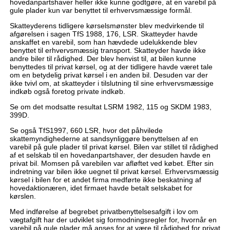
hovedanpartshaver heller ikke kunne godtgøre, at en varebil på
gule plader kun var benyttet til erhvervsmæssige formål.
Skatteyderens tidligere kørselsmønster blev medvirkende til
afgørelsen i sagen TfS 1988, 176, LSR. Skatteyder havde
anskaffet en varebil, som han hævdede udelukkende blev
benyttet til erhvervsmæssig transport. Skatteyder havde ikke
andre biler til rådighed. Der blev henvist til, at bilen kunne
benyttedes til privat kørsel, og at der tidligere havde været tale
om en betydelig privat kørsel i en anden bil. Desuden var der
ikke tvivl om, at skatteyder i tilslutning til sine erhvervsmæssige
indkøb også foretog private indkøb.
Se om det modsatte resultat LSRM 1982, 115 og SKDM 1983,
399D.
Se også TfS1997, 660 LSR, hvor det påhvilede
skattemyndighederne at sandsynliggøre benyttelsen af en
varebil på gule plader til privat kørsel. Bilen var stillet til rådighed
af et selskab til en hovedanpartshaver, der desuden havde en
privat bil. Momsen på varebilen var afløftet ved købet. Efter sin
indretning var bilen ikke uegnet til privat kørsel. Erhvervsmæssig
kørsel i bilen for et andet firma medførte ikke beskatning af
hovedaktionæren, idet firmaet havde betalt selskabet for
kørslen.
Med indførelse af begrebet privatbenyttelsesafgift i lov om
vægtafgift har der udviklet sig formodningsregler for, hvornår en
varebil på gule plader må anses for at være til rådighed for privat