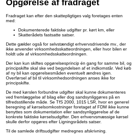
Opgørelse af fradraget
Fradraget kan efter den skattepligtiges valg foretages enten
med:
Dokumenterede faktiske udgifter pr. kørt km, eller
Skatterådets fastsatte satser.
Dette gælder også for selvstændigt erhvervsdrivende mv., der
ikke anvender virksomhedsskatteordningen, eller hvor bilen er
holdt ude af virksomhedsskatteordningen.
Der kan kun skiftes opgørelsesprincip én gang for samme bil, og
principskifte skal ske ved begyndelsen af et indkomstår. Ved køb
af ny bil kan opgørelsesmåden eventuelt ændres igen.
Overførsel af bil til virksomhedsordningen anses ikke for
principskifte.
De med kørslen forbundne udgifter skal kunne dokumenteres
ved fremlæggelse af bilag eller dog sandsynliggøres på en
tilfredsstillende måde. Se TfS 2000, 1015 LSR, hvor en generel
beregning af kørselsomkostninger foretaget af FDM ikke kunne
benyttes som dokumentation eller sandsynliggørelse af de
konkrete faktiske kørselsudgifter. Den erhvervsmæssige kørsel
skulle derfor opgøres efter Ligningsrådets satser.
Til de samlede driftsudgifter medregnes afskrivning.