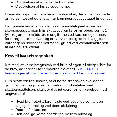
Opgørelsen af antal kørte kilometer
Opgørelsen af kørselsudgifterne.
Drejer det sig om en bil eller en motorcykel, der anvendes både
erhvervsmæssigt og privat, har Ligningsrådet vedtaget følgende:
Den private andel af kørslen skal i almindelighed ansættes
skønsmæssigt, men hvis skatteyderen fører kørebog, som på
fyldestgørende måde viser udgifterne ved kørslen og dennes
fordeling mellem privat- og erhvervsmæssig kørsel, lægges
kørebogens udvisende normalt til grund ved værdiansættelsen
af den private kørsel.
Krav til kørselsregnskab
Kravet til et kørselsregnskab ved brug af egen bil afviger ikke fra
de krav, der gælder for firmabiler. Se afsnit
C.A.5.14.1.11
Vurderingen af, hvornår en bil er til rådighed for privat kørsel
.
Hvis skatteyderen ønsker, at et kørselsregnskab skal danne
grundlag ved opgørelsen af fradrag i forbindelse med
skatteansættelsen, skal der dagligt være ført en kørebog med
angivelse af:
Hvad kilometertælleren viste ved begyndelsen af den
daglige kørsel og ved dens afslutning
Datoen for kørslen
Den daglige kørsels fordeling mellem privat og