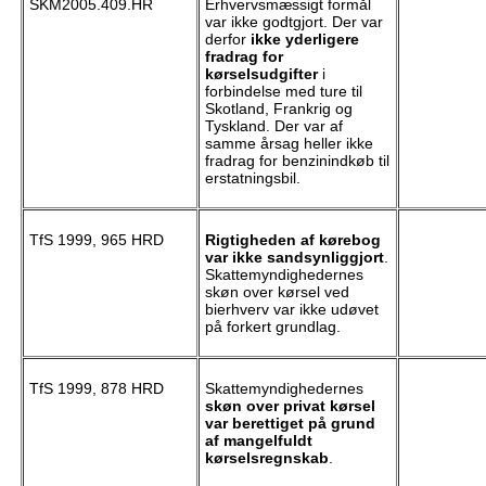
SKM2005.409.HR
Erhvervsmæssigt formål
var ikke godtgjort. Der var
derfor
ikke yderligere
fradrag for
kørselsudgifter
i
forbindelse med ture til
Skotland, Frankrig og
Tyskland. Der var af
samme årsag heller ikke
fradrag for benzinindkøb til
erstatningsbil.
TfS 1999, 965 HRD
Rigtigheden af kørebog
var ikke sandsynliggjort
.
Skattemyndighedernes
skøn over kørsel ved
bierhverv var ikke udøvet
på forkert grundlag.
TfS 1999, 878 HRD
Skattemyndighedernes
skøn over privat kørsel
var berettiget på grund
af mangelfuldt
kørselsregnskab
.