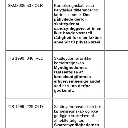
SKM2006.537.ØLR
Kørselsregnskab viste
betydelige differencer for
kørte kilometer.
Det
påhvilede derfor
skatteyder at
sandsynliggøre, at bilen
ikke havde været til
rådighed for eller faktisk
anvendt til privat kørsel
.
TfS 1999, 848, VLD
Skatteyder førte ikke
kørselsregnskab.
Myndighedernes
fastsættelse af
kørselsudgifternes
erhvervsmæssige andel
ved et skøn derfor
godkendt.
TfS 1999, 229 ØLD
Skatteyder havde ikke ført
kørselsregnskab og ikke
godtgjort størrelsen af
afholdte udgifter.
Skattemyndighedernes