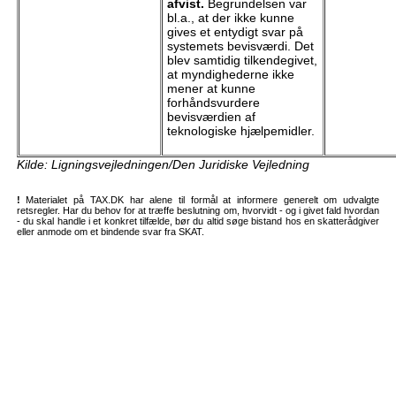
afvist.
Begrundelsen var
bl.a., at der ikke kunne
gives et entydigt svar på
systemets bevisværdi. Det
blev samtidig tilkendegivet,
at myndighederne ikke
mener at kunne
forhåndsvurdere
bevisværdien af
teknologiske hjælpemidler.
Kilde: Ligningsvejledningen/Den Juridiske Vejledning
!
Materialet på TAX.DK har alene til formål at informere generelt om udvalgte
retsregler. Har du behov for at træffe beslutning om, hvorvidt - og i givet fald hvordan
- du skal handle i et konkret tilfælde, bør du altid søge bistand hos en skatterådgiver
eller anmode om et bindende svar fra SKAT.