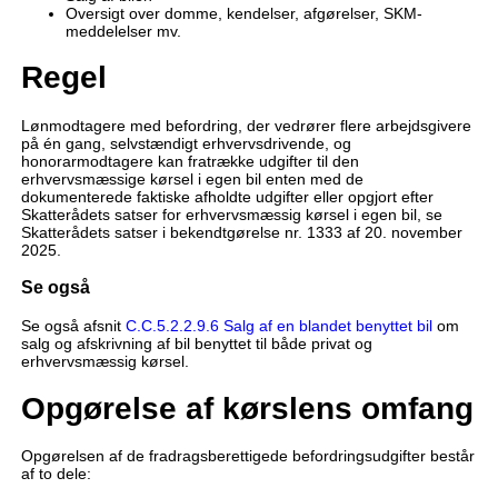
Oversigt over domme, kendelser, afgørelser, SKM-
meddelelser mv.
Regel
Lønmodtagere med befordring, der vedrører flere arbejdsgivere
på én gang, selvstændigt erhvervsdrivende, og
honorarmodtagere kan fratrække udgifter til den
erhvervsmæssige kørsel i egen bil enten med de
dokumenterede faktiske afholdte udgifter eller opgjort efter
Skatterådets satser for erhvervsmæssig kørsel i egen bil, se
Skatterådets satser i bekendtgørelse nr. 1333 af 20. november
2025.
Se også
Se også afsnit
C.C.5.2.2.9.6 Salg af en blandet benyttet bil
om
salg og afskrivning af bil benyttet til både privat og
erhvervsmæssig kørsel.
Opgørelse af kørslens omfang
Opgørelsen af de fradragsberettigede befordringsudgifter består
af to dele: