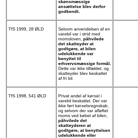
skønsmæssige
ansættelse blev derfor
godkendt.
TfS 1999, 28 ØLD
Selvom anvendelsen af en
varebil var i strid med
momsloven,
påhvilede
det skatteyder at
godtgøre, at bilen
udelukkende var
benyttet til
erhvervsmæssige formål.
Dette var ikke tilfældet, og
skatteyder blev beskattet
af fri bil.
TfS 1998, 541 ØLD
Privat andel af kørsel i
varebil beskattet. Der var
ikke ført kørselsregnskab,
og selvom der var afløftet
moms ved købet af bilen,
påhvilede det
skatteyderen at
godtgøre, at benyttelsen
udelukkende eller