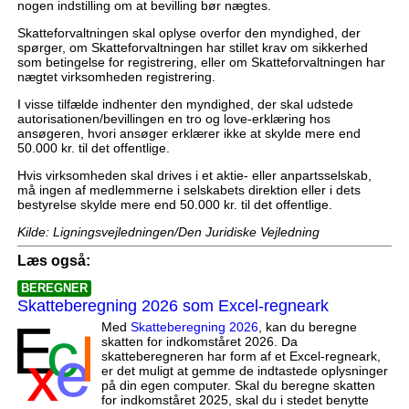
nogen indstilling om at bevilling bør nægtes.
Skatteforvaltningen skal oplyse overfor den myndighed, der
spørger, om Skatteforvaltningen har stillet krav om sikkerhed
som betingelse for registrering, eller om Skatteforvaltningen har
nægtet virksomheden registrering.
I visse tilfælde indhenter den myndighed, der skal udstede
autorisationen/bevillingen en tro og love-erklæring hos
ansøgeren, hvori ansøger erklærer ikke at skylde mere end
50.000 kr. til det offentlige.
Hvis virksomheden skal drives i et aktie- eller anpartsselskab,
må ingen af medlemmerne i selskabets direktion eller i dets
bestyrelse skylde mere end 50.000 kr. til det offentlige.
Kilde: Ligningsvejledningen/Den Juridiske Vejledning
Læs også:
BEREGNER
Skatteberegning 2026 som Excel-regneark
Med
Skatteberegning 2026
, kan du beregne
skatten for indkomståret 2026. Da
skatteberegneren har form af et Excel-regneark,
er det muligt at gemme de indtastede oplysninger
på din egen computer. Skal du beregne skatten
for indkomståret 2025, skal du i stedet benytte