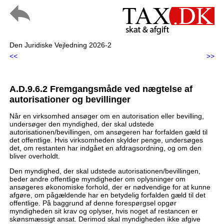
Den Juridiske Vejledning 2026-2
<<
>>
A.D.9.6.2 Fremgangsmåde ved nægtelse af
autorisationer og bevillinger
Når en virksomhed ansøger om en autorisation eller bevilling,
undersøger den myndighed, der skal udstede
autorisationen/bevillingen, om ansøgeren har forfalden gæld til
det offentlige. Hvis virksomheden skylder penge, undersøges
det, om restanten har indgået en afdragsordning, og om den
bliver overholdt.
Den myndighed, der skal udstede autorisationen/bevillingen,
beder andre offentlige myndigheder om oplysninger om
ansøgeres økonomiske forhold, der er nødvendige for at kunne
afgøre, om pågældende har en betydelig forfalden gæld til det
offentlige. På baggrund af denne forespørgsel opgør
myndigheden sit krav og oplyser, hvis noget af restancen er
skønsmæssigt ansat. Derimod skal myndigheden ikke afgive