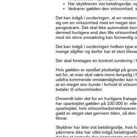
Har skyldneren vist betalingsvilje, 
Vedrører gælden den virksomhed, som
Det kan indgå i vurderingen, at en restanc
sig om en virksomhed med en meget stor 
pengestrøm. Det skal ikke automatisk kom
dermed hurtigere end den lille virksomhe
med sin store omsætning kan formentlig og
Det kan indgå i vurderingen hvilken type 
mange afgifter og derfor har et stort tilsv
Der skal foretages en konkret vurdering i 
Hvis gælden er opstået pludseligt på gru
set for, at man skal være mere lempelig i f
udefra kommende omstændigheder kan nævn
at en meget stor kunde i forhold til virks
betaler til virksomheden.
Omvendt taler det for en hurtigere fratage
har oparbejdet gælden på 100.000 kr. ell
oparbejdet, hvis virksomhedsindehaveren i f
gæld er steget støt gennem tiden, så den 
tilsvar.
Skyldner har ikke vist betalingsvilje, hvi
ydermere ikke har villet indgå betalingsaft
det for at anmode den kompetente myndig