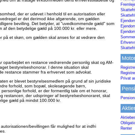
Fremleje
Skattefr
mhed, der er udøvet i henhold til en autorisation eller
Skattefr
ovedregel er det derimod ikke afgørende, om gælden
Ejendom
tidligere bevilling. Det betyder, at "uvedkommende gæld" som
Ejendo
 af den betydelige gæld på 100.000 kr. eller mere.
Ejendom
Sommerh
or på et skøn, om gælden skal anses for at vedrøre den
Erhverv
Skattef
Moto
r oparbejdet en restance vedrørende personlig skat og AM-
dtaget bestyrelseshonorar. I denne situation skal
Registre
 restance stammer fra erhvervet som advokat.
Registre
Privat a
katen er blevet bestyrelsesmedlem på grund af sin juridiske
andre forhold, som bopæl, skolesøgende børn,
Pens
e personlige forhold, er der formentlig tale om et honorar,
g restancen, der udspringer af bestyrelseshonoraret, skal
Pension
lige gæld på mindst 100.000 kr.
Aktie
Aktiebe
Obligat
utorisationen/bevillingen får mulighed for at indfri
Renter
es.