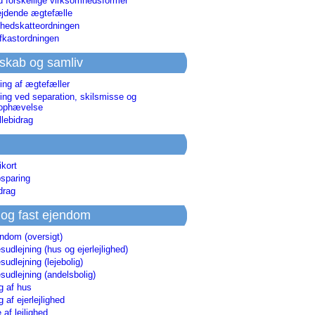
d forskellige virksomhedsformer
jdende ægtefælle
hedskatteordningen
afkastordningen
skab og samliv
ing af ægtefæller
ing ved separation, skilsmisse og
sophævelse
lebidrag
ikort
sparing
drag
 og fast ejendom
endom (oversigt)
udlejning (hus og ejerlejlighed)
udlejning (lejebolig)
udlejning (andelsbolig)
g af hus
g af ejerlejlighed
 af lejlighed