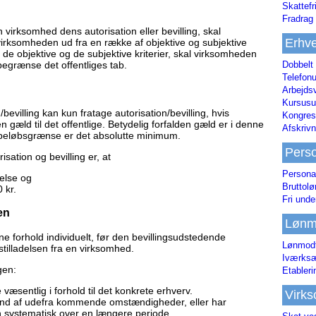
Skattefr
Fradrag 
 virksomhed dens autorisation eller bevilling, skal
Erhve
irksomheden ud fra en række af objektive og subjektive
 de objektive og de subjektive kriterier, skal virksomheden
Dobbelt
 begrænse det offentliges tab.
Telefonu
Arbejds
Kursusu
evilling kan kun fratage autorisation/bevilling, hvis
Kongres-
n gæld til det offentlige. Betydelig forfalden gæld er i denne
Afskrivn
eløbsgrænse er det absolutte minimum.
Pers
risation og bevilling er, at
Persona
else og
Bruttol
 kr.
Fri unde
en
Lønm
ne forhold individuelt, før den bevillingsudstedende
Lønmodt
tilladelsen fra en virksomhed.
Iværksæ
gen:
Etabler
væsentlig i forhold til det konkrete erhverv.
Virk
rund af udefra kommende omstændigheder, eller har
 systematisk over en længere periode.