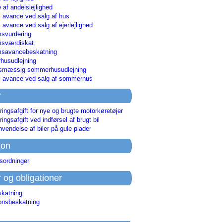
 af andelslejlighed
i avance ved salg af hus
i avance ved salg af ejerlejlighed
svurdering
msværdiskat
savancebeskatning
usudlejning
smæssig sommerhusudlejning
ri avance ved salg af sommerhus
r
ringsafgift for nye og brugte motorkøretøjer
ringsafgift ved indførsel af brugt bil
nvendelse af biler på gule plader
ion
sordninger
r og obligationer
skatning
ionsbeskatning