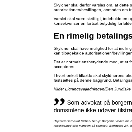
Skyldner skal derfor varsles om, at dette 
autorisationen/bevillingen, anmodes om f
Varslet skal være skriftligt, indeholde en 
konsekvenser en fortsat betydelig forfalden
En rimelig betaling
Skyldner skal have mulighed for at indfri
kan tilbagekalde autorisationen/bevillingen
Det er normalt ensbetydende med, at et fors
accepteres.
I hvert enkelt tilfælde skal skyldnerens ø
fastsættes på denne baggrund. Betalingsa
,,
Kilde: Ligningsvejledningen/Den Juridiske
Som advokat på borgernes
domstolene ikke udøver tilstr
Højesteretsadvokat Michael Serup: Borgerne vinder kun ot
retssikkerhed eller manglen på samme?, Berlingske 24. ju