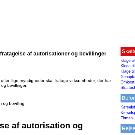
Skat
atagelse af autorisationer og bevillinger
Klage ti
Klage t
Klage ti
Genopta
offentlige myndigheder skal fratage virksomheder, der har
Omkostn
 og bevillinger.
Skattest
Befor
n og bevilling
Kørsels
Kørsels
Firmabil 
lse af autorisation og
Rejs