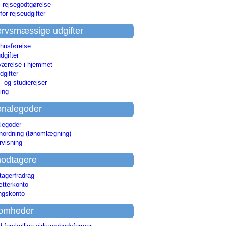
i rejsegodtgørelse
for rejseudgifter
rvsmæssige udgifter
 husførelse
dgifter
værelse i hjemmet
dgifter
 og studierejser
ing
onalegoder
legoder
ønordning (lønomlægning)
rvisning
odtagere
agerfradrag
tterkonto
ingskonto
somheder