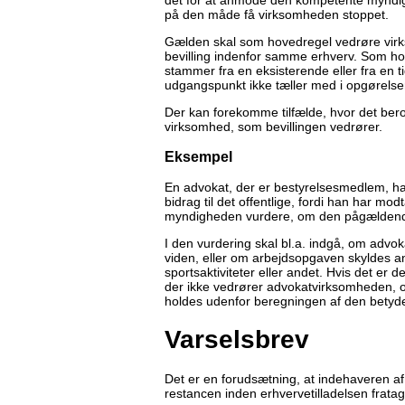
på den måde få virksomheden stoppet.
Gælden skal som hovedregel vedrøre virkso
bevilling indenfor samme erhverv. Som h
stammer fra en eksisterende eller fra en 
udgangspunkt ikke tæller med i opgørelsen
Der kan forekomme tilfælde, hvor det ber
virksomhed, som bevillingen vedrører.
Eksempel
En advokat, der er bestyrelsesmedlem, ha
bidrag til det offentlige, fordi han har mo
myndigheden vurdere, om den pågældende
I den vurdering skal bl.a. indgå, om advo
viden, eller om arbejdsopgaven skyldes 
sportsaktiviteter eller andet. Hvis det er d
der ikke vedrører advokatvirksomheden, o
holdes udenfor beregningen af den betyde
Varselsbrev
Det er en forudsætning, at indehaveren af a
restancen inden erhvervetilladelsen fratag