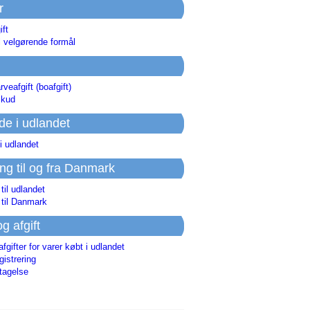
r
ift
l velgørende formål
rveafgift (boafgift)
skud
de i udlandet
i udlandet
ing til og fra Danmark
 til udlandet
 til Danmark
og afgift
afgifter for varer købt i udlandet
istrering
tagelse