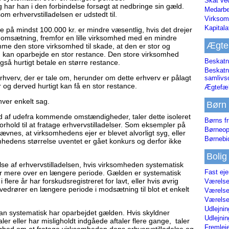
Skat ve
og har han i den forbindelse forsøgt at nedbringe sin gæld.
Medarbe
 erhvervstilladelsen er udstedt til.
Virksom
Kapital
e på mindst 100.000 kr. er mindre væsentlig, hvis det drejer
omsætning, fremfor en lille virksomhed med en mindre
Ægte
me den store virksomhed til skade, at den er stor og
d kan oparbejde en stor restance. Den store virksomhed
Beskatn
så hurtigt betale en større restance.
Beskatn
erhverv, der er tale om, herunder om dette erhverv er pålagt
samliv
ar og derved hurtigt kan få en stor restance.
Ægtefæl
hver enkelt sag.
Børn
nd af udefra kommende omstændigheder, taler dette isoleret
Børns fr
orhold til at fratage erhvervstilladelser. Som eksempler på
Børneop
es, at virksomhedens ejer er blevet alvorligt syg, eller
Børnebi
omhedens størrelse uventet er gået konkurs og derfor ikke
Bolig
lse af erhvervstilladelsen, hvis virksomheden systematisk
Fast ej
er mere over en længere periode. Gælden er systematisk
lere år har forskudsregistreret for lavt, eller hvis øvrig
Værelses
vedrører en længere periode i modsætning til blot et enkelt
Værelses
Værelses
Udlejnin
s han systematisk har oparbejdet gælden. Hvis skyldner
Udlejnin
aler eller har misligholdt indgåede aftaler flere gange, taler
Fremleje
hed om at fratage virksomheden dens erhvervstilladelse og