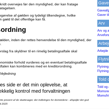
Gave
skridt overvejes før den myndighed, der kan fratage
ratagelsen.
Gaveafg
Gaver ti
opgørelse af gælden og tydeligt tilkendegive, hvilke
 gæld til det offentlige kan få.
Arv
sordning
Arv og a
Arvefor
 gælden, inden der rettes henvendelse til den myndighed, der
Arbej
.
Arbejde 
lag fra skyldner til en rimelig betalingsaftale skal
Flytn
konomiske forhold vurderes og en eventuel betalingsaftale
ftalen kan kombineres med en kreditorordning.
Flytning
Flytning
 Vejledning
Told 
 side er det min oplevelse, at
Told og 
ækkelig kontrol med forvaltningen
Momsreg
Momsfri
te procent af de skattesager, der indbringes for domstolene - afspejler det god
li 2025