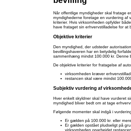
bevilling
Når offentlige myndigheder skal fratage en
myndighederne foretage en vurdering af v
kriterier. Hvis virksomheden opfylder både
have frataget sin erhvervstilladelse for at
Objektive kriterier
Den myndighed, der udsteder autorisation/b
bevillingshaveren har en betydelig forfalde
sammenhæng mindst 100.000 kr. Denne b
De objektive kriterier for fratagelse af auto
virksomheden kræver erhvervstillad
restancen skal være mindst 100.000
Subjektiv vurdering af virksomhed
Hver enkelt skyldner skal have vurderet si
myndighed bliver bedt om at tage erhvervs
Følgende momenter skal indgå i vurderin
Er gælden på 100.000 kr. eller mere 
Er gælden opstået pludseligt på g
virksomheden oparbejdet restancen