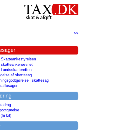
>>
tesager
l Skatteankestyrelsen
il skatteankenævnet
l Landsskatteretten
gelse af skattesag
ingsgodtgørelse i skattesag
raffesager
dring
fradrag
godtgørelse
(fri bil)
e