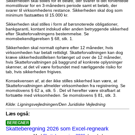
Sikkerheden skal stilles for et beløb, der svarer til det forventede
momstilsvar for en 3-måneders periode samt et beløb, der
svarer til virksomhedens restance. Sikkerheden skal dog som
minimum fastsættes til 15.000 kr.
Sikkerheden skal stilles i form af børsnoterede obligationer,
bankgaranti, kontant indskud eller anden betryggende sikkerhed
efter Skatteforvaltningens bestemmelse. Se
momsbekendtgørelsen § 68, stk. 1.
Sikkerheden skal normalt ophøre efter 12 måneder, hvis
virksomheden har betalt rettidigt. Skatteforvaltningen kan dog
kræve sikkerhedsstillelsen forlænget ud over de 12 måneder,
hvis Skatteforvaltningen på baggrund af konkrete oplysninger
skønner, at det vil være forbundet med nærliggende risiko for
tab, hvis sikkerheden frigives.
Konsekvensen af, at der ikke stilles sikkerhed kan være, at
Skatteforvaltningen afmelder virksomheden fra registrering. Se
momslovens § 62 a, stk. 5 . Det vil herefter være strafbart at
fortsætte med virksomheden. Se momslovens § 81, stk. 3.
Kilde: Ligningsvejledningen/Den Juridiske Vejledning
Læs også:
BEREGNER
Skatteberegning 2026 som Excel-regneark