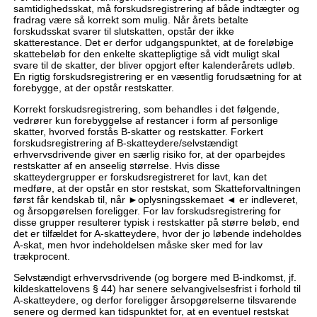
samtidighedsskat, må forskudsregistrering af både indtægter og
fradrag være så korrekt som mulig. Når årets betalte
forskudsskat svarer til slutskatten, opstår der ikke
skatterestance. Det er derfor udgangspunktet, at de foreløbige
skattebeløb for den enkelte skattepligtige så vidt muligt skal
svare til de skatter, der bliver opgjort efter kalenderårets udløb.
En rigtig forskudsregistrering er en væsentlig forudsætning for at
forebygge, at der opstår restskatter.
Korrekt forskudsregistrering, som behandles i det følgende,
vedrører kun forebyggelse af restancer i form af personlige
skatter, hvorved forstås B-skatter og restskatter. Forkert
forskudsregistrering af B-skatteydere/selvstændigt
erhvervsdrivende giver en særlig risiko for, at der oparbejdes
restskatter af en anseelig størrelse. Hvis disse
skatteydergrupper er forskudsregistreret for lavt, kan det
medføre, at der opstår en stor restskat, som Skatteforvaltningen
først får kendskab til, når ►oplysningsskemaet ◄ er indleveret,
og årsopgørelsen foreligger. For lav forskudsregistrering for
disse grupper resulterer typisk i restskatter på større beløb, end
det er tilfældet for A-skatteydere, hvor der jo løbende indeholdes
A-skat, men hvor indeholdelsen måske sker med for lav
trækprocent.
Selvstændigt erhvervsdrivende (og borgere med B-indkomst, jf.
kildeskattelovens § 44) har senere selvangivelsesfrist i forhold til
A-skatteydere, og derfor foreligger årsopgørelserne tilsvarende
senere og dermed kan tidspunktet for, at en eventuel restskat