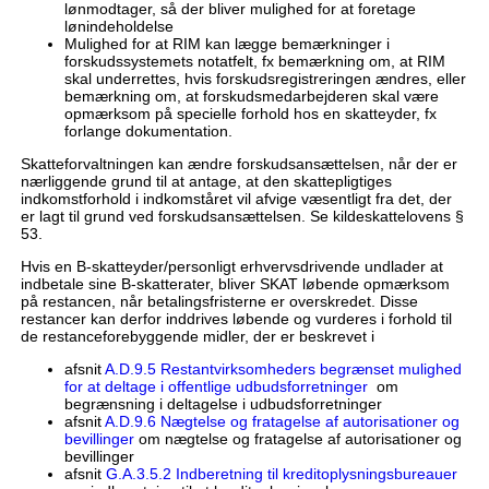
lønmodtager, så der bliver mulighed for at foretage
lønindeholdelse
Mulighed for at RIM kan lægge bemærkninger i
forskudssystemets notatfelt, fx bemærkning om, at RIM
skal underrettes, hvis forskudsregistreringen ændres, eller
bemærkning om, at forskudsmedarbejderen skal være
opmærksom på specielle forhold hos en skatteyder, fx
forlange dokumentation.
Skatteforvaltningen kan ændre forskudsansættelsen, når der er
nærliggende grund til at antage, at den skattepligtiges
indkomstforhold i indkomståret vil afvige væsentligt fra det, der
er lagt til grund ved forskudsansættelsen. Se kildeskattelovens §
53.
Hvis en B-skatteyder/personligt erhvervsdrivende undlader at
indbetale sine B-skatterater, bliver SKAT løbende opmærksom
på restancen, når betalingsfristerne er overskredet. Disse
restancer kan derfor inddrives løbende og vurderes i forhold til
de restanceforebyggende midler, der er beskrevet i
afsnit
A.D.9.5 Restantvirksomheders begrænset mulighed
for at deltage i offentlige udbudsforretninger
om
begrænsning i deltagelse i udbudsforretninger
afsnit
A.D.9.6 Nægtelse og fratagelse af autorisationer og
bevillinger
om nægtelse og fratagelse af autorisationer og
bevillinger
afsnit
G.A.3.5.2 Indberetning til kreditoplysningsbureauer