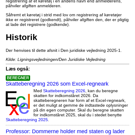
registrering af et køretøj i en andens navn end anmelderens,
påhviler afgiften anmelderen.
Såfremt et køretøj i strid med lov om registrering af køretøjer
ikke er registreret (godkendt), påhviler afgiften den, der er pligtig
at lade det registrere (godkende).
Historik
Der henvises til dette afsnit i Den juridiske vejledning 2025-1.
Kilde: Ligningsvejledningen/Den Juridiske Vejledning
Læs også:
BEREGNER
Skatteberegning 2026 som Excel-regneark
Med
Skatteberegning 2026
, kan du beregne
skatten for indkomståret 2026. Da
skatteberegneren har form af et Excel-regneark,
er det muligt at gemme de indtastede oplysninger
på din egen computer. Skal du beregne skatten
for indkomståret 2025, skal du i stedet benytte
Skatteberegning 2025
.
Professor: Dommerne holder med staten og lader