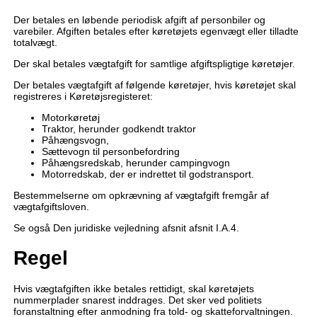
Der betales en løbende periodisk afgift af personbiler og
varebiler. Afgiften betales efter køretøjets egenvægt eller tilladte
totalvægt.
Der skal betales vægtafgift for samtlige afgiftspligtige køretøjer.
Der betales vægtafgift af følgende køretøjer, hvis køretøjet skal
registreres i Køretøjsregisteret:
Motorkøretøj
Traktor, herunder godkendt traktor
Påhængsvogn,
Sættevogn til personbefordring
Påhængsredskab, herunder campingvogn
Motorredskab, der er indrettet til godstransport.
Bestemmelserne om opkrævning af vægtafgift fremgår af
vægtafgiftsloven.
Se også Den juridiske vejledning afsnit afsnit I.A.4.
Regel
Hvis vægtafgiften ikke betales rettidigt, skal køretøjets
nummerplader snarest inddrages. Det sker ved politiets
foranstaltning efter anmodning fra told- og skatteforvaltningen.