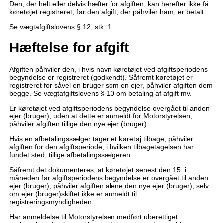
Den, der helt eller delvis hæfter for afgiften, kan herefter ikke få
køretøjet registreret, før den afgift, der påhviler ham, er betalt.
Se vægtafgiftslovens § 12, stk. 1.
Hæftelse for afgift
Afgiften påhviler den, i hvis navn køretøjet ved afgiftsperiodens
begyndelse er registreret (godkendt). Såfremt køretøjet er
registreret for såvel en bruger som en ejer, påhviler afgiften dem
begge. Se vægtafgiftslovens § 10 om betaling af afgift mv.
Er køretøjet ved afgiftsperiodens begyndelse overgået til anden
ejer (bruger), uden at dette er anmeldt for Motorstyrelsen,
påhviler afgiften tillige den nye ejer (bruger).
Hvis en afbetalingssælger tager et køretøj tilbage, påhviler
afgiften for den afgiftsperiode, i hvilken tilbagetagelsen har
fundet sted, tillige afbetalingssælgeren.
Såfremt det dokumenteres, at køretøjet senest den 15. i
måneden før afgiftsperiodens begyndelse er overgået til anden
ejer (bruger), påhviler afgiften alene den nye ejer (bruger), selv
om ejer (bruger)skiftet ikke er anmeldt til
registreringsmyndigheden.
Har anmeldelse til Motorstyrelsen medført uberettiget