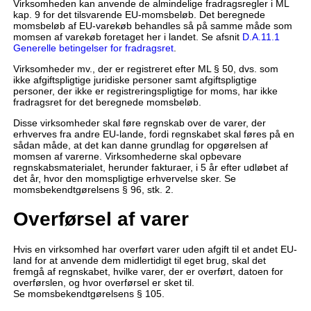
Virksomheden kan anvende de almindelige fradragsregler i ML
kap. 9 for det tilsvarende EU-momsbeløb. Det beregnede
momsbeløb af EU-varekøb behandles så på samme måde som
momsen af varekøb foretaget her i landet. Se afsnit
D.A.11.1
Generelle betingelser for fradragsret
.
Virksomheder mv., der er registreret efter ML § 50, dvs. som
ikke afgiftspligtige juridiske personer samt afgiftspligtige
personer, der ikke er registreringspligtige for moms, har ikke
fradragsret for det beregnede momsbeløb.
Disse virksomheder skal føre regnskab over de varer, der
erhverves fra andre EU-lande, fordi regnskabet skal føres på en
sådan måde, at det kan danne grundlag for opgørelsen af
momsen af varerne. Virksomhederne skal opbevare
regnskabsmaterialet, herunder fakturaer, i 5 år efter udløbet af
det år, hvor den momspligtige erhvervelse sker. Se
momsbekendtgørelsens § 96, stk. 2.
Overførsel af varer
Hvis en virksomhed har overført varer uden afgift til et andet EU-
land for at anvende dem midlertidigt til eget brug, skal det
fremgå af regnskabet, hvilke varer, der er overført, datoen for
overførslen, og hvor overførsel er sket til.
Se momsbekendtgørelsens § 105.