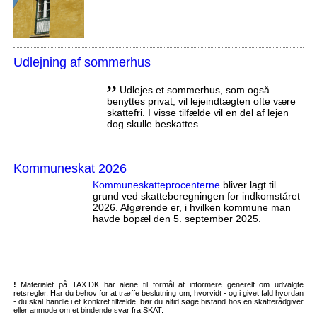
Udlejning af sommerhus
,,
Udlejes et sommerhus, som også
benyttes privat, vil lejeindtægten ofte være
skattefri. I visse tilfælde vil en del af lejen
dog skulle beskattes.
Kommuneskat 2026
Kommuneskatte­procenterne
bliver lagt til
grund ved skatteberegningen for indkomståret
2026. Afgørende er, i hvilken kommune man
havde bopæl den 5. september 2025.
!
Materialet på TAX.DK har alene til formål at informere generelt om udvalgte
retsregler. Har du behov for at træffe beslutning om, hvorvidt - og i givet fald hvordan
- du skal handle i et konkret tilfælde, bør du altid søge bistand hos en skatterådgiver
eller anmode om et bindende svar fra SKAT.