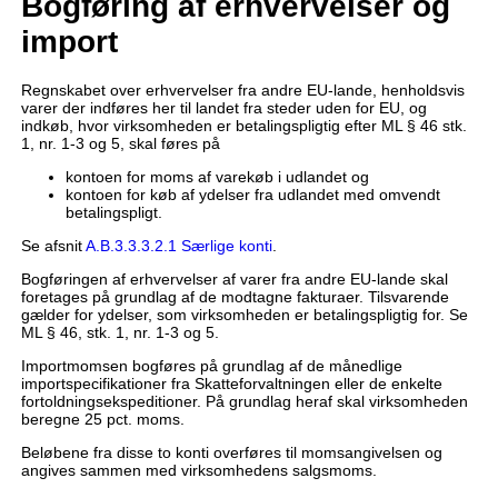
Bogføring af erhvervelser og
import
Regnskabet over erhvervelser fra andre EU-lande, henholdsvis
varer der indføres her til landet fra steder uden for EU, og
indkøb, hvor virksomheden er betalingspligtig efter ML § 46 stk.
1, nr. 1-3 og 5, skal føres på
kontoen for moms af varekøb i udlandet og
kontoen for køb af ydelser fra udlandet med omvendt
betalingspligt.
Se afsnit
A.B.3.3.3.2.1 Særlige konti
.
Bogføringen af erhvervelser af varer fra andre EU-lande skal
foretages på grundlag af de modtagne fakturaer. Tilsvarende
gælder for ydelser, som virksomheden er betalingspligtig for. Se
ML § 46, stk. 1, nr. 1-3 og 5.
Importmomsen bogføres på grundlag af de månedlige
importspecifikationer fra Skatteforvaltningen eller de enkelte
fortoldningsekspeditioner. På grundlag heraf skal virksomheden
beregne 25 pct. moms.
Beløbene fra disse to konti overføres til momsangivelsen og
angives sammen med virksomhedens salgsmoms.