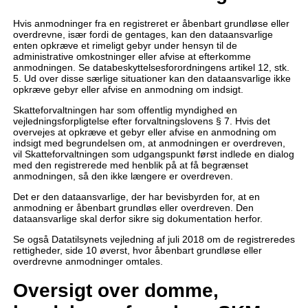
Hvis anmodninger fra en registreret er åbenbart grundløse eller
overdrevne, især fordi de gentages, kan den dataansvarlige
enten opkræve et rimeligt gebyr under hensyn til de
administrative omkostninger eller afvise at efterkomme
anmodningen. Se databeskyttelsesforordningens artikel 12, stk.
5. Ud over disse særlige situationer kan den dataansvarlige ikke
opkræve gebyr eller afvise en anmodning om indsigt.
Skatteforvaltningen har som offentlig myndighed en
vejledningsforpligtelse efter forvaltningslovens § 7. Hvis det
overvejes at opkræve et gebyr eller afvise en anmodning om
indsigt med begrundelsen om, at anmodningen er overdreven,
vil Skatteforvaltningen som udgangspunkt først indlede en dialog
med den registrerede med henblik på at få begrænset
anmodningen, så den ikke længere er overdreven.
Det er den dataansvarlige, der har bevisbyrden for, at en
anmodning er åbenbart grundløs eller overdreven. Den
dataansvarlige skal derfor sikre sig dokumentation herfor.
Se også Datatilsynets vejledning af juli 2018 om de registreredes
rettigheder, side 10 øverst, hvor åbenbart grundløse eller
overdrevne anmodninger omtales.
Oversigt over domme,