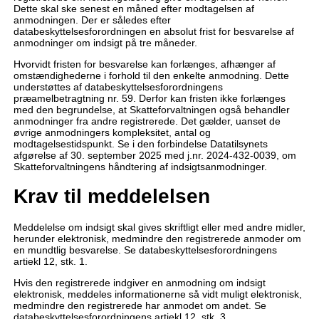
Dette skal ske senest en måned efter modtagelsen af
anmodningen. Der er således efter
databeskyttelsesforordningen en absolut frist for besvarelse af
anmodninger om indsigt på tre måneder.
Hvorvidt fristen for besvarelse kan forlænges, afhænger af
omstændighederne i forhold til den enkelte anmodning. Dette
understøttes af databeskyttelsesforordningens
præamelbetragtning nr. 59. Derfor kan fristen ikke forlænges
med den begrundelse, at Skatteforvaltningen også behandler
anmodninger fra andre registrerede. Det gælder, uanset de
øvrige anmodningers kompleksitet, antal og
modtagelsestidspunkt. Se i den forbindelse Datatilsynets
afgørelse af 30. september 2025 med j.nr. 2024-432-0039, om
Skatteforvaltningens håndtering af indsigtsanmodninger.
Krav til meddelelsen
Meddelelse om indsigt skal gives skriftligt eller med andre midler,
herunder elektronisk, medmindre den registrerede anmoder om
en mundtlig besvarelse. Se databeskyttelsesforordningens
artiekl 12, stk. 1.
Hvis den registrerede indgiver en anmodning om indsigt
elektronisk, meddeles informationerne så vidt muligt elektronisk,
medmindre den registrerede har anmodet om andet. Se
databeskyttelsesforordningens artiekl 12, stk. 3.