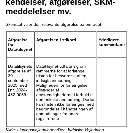
kendelser, afgørelser, SKM-
meddelelser mv.
Skemaet viser den relevante afgørelse på området.
Afgørelse
Afgørelsen i stikord
Yderligere
fra
kommentarer
Datatilsynet
Datatilsynets
Datatilsynet udtalte sig om
afgørelse af
rammerne for at forlænge
30.
fristen for besvarelse af en
september
indsigtsanmodning.
2025 med
Muligheden for forlængelse
j.nr. 2024-
afhænger af
432-0039.
omstændighederne i forhold til
den enkelte anmodning. Derfor
kan fristen ikke forlænges med
begrundelse i håndteringen af
anmodninger fra andre
registrerede.
Kilde: Ligningsvejledningen/Den Juridiske Vejledning