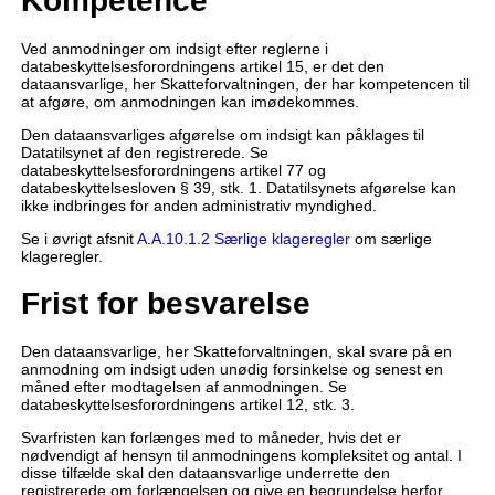
Kompetence
Ved anmodninger om indsigt efter reglerne i
databeskyttelsesforordningens artikel 15, er det den
dataansvarlige, her Skatteforvaltningen, der har kompetencen til
at afgøre, om anmodningen kan imødekommes.
Den dataansvarliges afgørelse om indsigt kan påklages til
Datatilsynet af den registrerede. Se
databeskyttelsesforordningens artikel 77 og
databeskyttelsesloven § 39, stk. 1. Datatilsynets afgørelse kan
ikke indbringes for anden administrativ myndighed.
Se i øvrigt afsnit
A.A.10.1.2 Særlige klageregler
om særlige
klageregler.
Frist for besvarelse
Den dataansvarlige, her Skatteforvaltningen, skal svare på en
anmodning om indsigt uden unødig forsinkelse og senest en
måned efter modtagelsen af anmodningen. Se
databeskyttelsesforordningens artikel 12, stk. 3.
Svarfristen kan forlænges med to måneder, hvis det er
nødvendigt af hensyn til anmodningens kompleksitet og antal. I
disse tilfælde skal den dataansvarlige underrette den
registrerede om forlængelsen og give en begrundelse herfor.