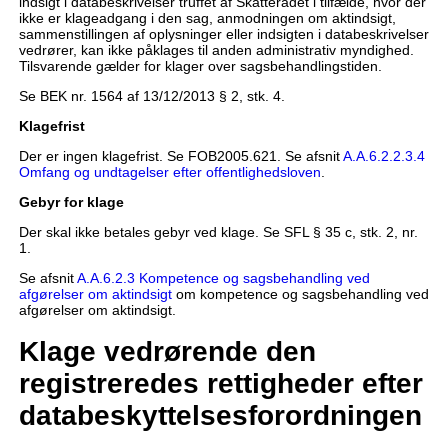
indsigt i databeskrivelser truffet af Skatterådet i tilfælde, hvor der
ikke er klageadgang i den sag, anmodningen om aktindsigt,
sammenstillingen af oplysninger eller indsigten i databeskrivelser
vedrører, kan ikke påklages til anden administrativ myndighed.
Tilsvarende gælder for klager over sagsbehandlingstiden.
Se BEK nr. 1564 af 13/12/2013 § 2, stk. 4.
Klagefrist
Der er ingen klagefrist. Se FOB2005.621. Se afsnit
A.A.6.2.2.3.4
Omfang og undtagelser efter offentlighedsloven
.
Gebyr for klage
Der skal ikke betales gebyr ved klage. Se SFL § 35 c, stk. 2, nr.
1.
Se afsnit
A.A.6.2.3 Kompetence og sagsbehandling ved
afgørelser om aktindsigt
om kompetence og sagsbehandling ved
afgørelser om aktindsigt.
Klage vedrørende den
registreredes rettigheder efter
databeskyttelsesforordningen