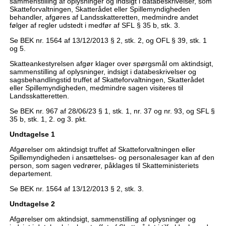
sammenstilling af oplysninger og indsigt i databeskrivelser, som
Skatteforvaltningen, Skatterådet eller Spillemyndigheden
behandler, afgøres af Landsskatteretten, medmindre andet
følger af regler udstedt i medfør af SFL § 35 b, stk. 3.
Se BEK nr. 1564 af 13/12/2013 § 2, stk. 2, og OFL § 39, stk. 1
og 5.
Skatteankestyrelsen afgør klager over spørgsmål om aktindsigt,
sammenstilling af oplysninger, indsigt i databeskrivelser og
sagsbehandlingstid truffet af Skatteforvaltningen, Skatterådet
eller Spillemyndigheden, medmindre sagen visiteres til
Landsskatteretten.
Se BEK nr. 967 af 28/06/23 § 1, stk. 1, nr. 37 og nr. 93, og SFL §
35 b, stk. 1, 2. og 3. pkt.
Undtagelse 1
Afgørelser om aktindsigt truffet af Skatteforvaltningen eller
Spillemyndigheden i ansættelses- og personalesager kan af den
person, som sagen vedrører, påklages til Skatteministeriets
departement.
Se BEK nr. 1564 af 13/12/2013 § 2, stk. 3.
Undtagelse 2
Afgørelser om aktindsigt, sammenstilling af oplysninger og