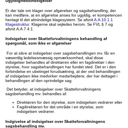
Ugyldighedsindsigelser
Er der tale om klager over afgørelser og sagsbehandling, der
kan medføre, at en afgørelse anses for ugyldig, er kompetencen
henlagt til det almindelige klagesystem. Se afsnit
A.A.10.1.1
Klagestruktur
. Klagerne skal vejledes herom. Se FVL § 7 og
afsnit A.A.7.4.1
Indsigelser over Skatteforvaltningens behandling af
spørgsmål, som ikke er afgørelser
For at sikre at indsigelser over sagsbehandlingen mv. får en
væsentlig ledelsesmæssig opmærksomhed, skal disse
indsigelser behandles af direktøren eller en fagdirektør i den
styrelse, hvor sagsbehandlingen har fundet sted. Det er i den
forbindelse en ubetinget forudsætning, at der ved behandlingen
af indsigelsen ikke medvirker medarbejdere, der har deltaget i
behandlingen af den oprindelige sag.
Det betyder, at indsigelser over Skatteforvaltningens
sagsbehandling mv. behandles af:
Direktøren for den styrelse, som indsigelsen vedrører eller
Fagdirektøren for det område i en styrelse, som
indsigelsen vedrører.
Indgivelse af indsigelser over Skatteforvaltningens
sagsbehandling mv.