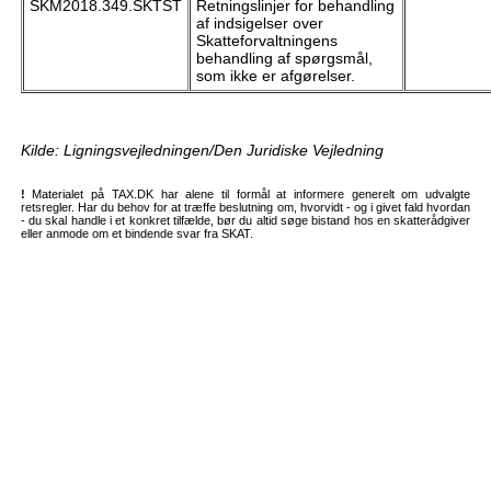
SKM2018.349.SKTST
Retningslinjer for behandling
af indsigelser over
Skatteforvaltningens
behandling af spørgsmål,
som ikke er afgørelser.
Kilde: Ligningsvejledningen/Den Juridiske Vejledning
!
Materialet på TAX.DK har alene til formål at informere generelt om udvalgte
retsregler. Har du behov for at træffe beslutning om, hvorvidt - og i givet fald hvordan
- du skal handle i et konkret tilfælde, bør du altid søge bistand hos en skatterådgiver
eller anmode om et bindende svar fra SKAT.