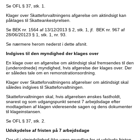
Se OFL § 37, stk. 1.
Klager over Skatteforvaltningens afgørelse om aktindsigt kan
påklages til Skatteankestyrelsen.
Se BEK nr. 1564 af 13/12/2013 § 2, stk. 1, jf. BEK nr. 967 af
28/06/20123 § 1, stk. 1, nr. 93.
Se nærmere herom nederst i dette afsnit.
Indgives til den myndighed der klages over
En klage over en afgørelse om aktindsigt skal fremsendes til den
(underordnede) myndighed, hvis afgørelse der klages over. Der
er således tale om en remonstrationsordning.
Klager over Skatteforvaltningens afgørelser om aktindsigt skal
således indgives til Skatteforvaltningen.
Skatteforvaltningen skal, hvis afgørelsen ønskes fastholdt,
snarest og som udgangspunkt senest 7 arbejdsdage efter
modtagelsen af klagen videresende sagen og dens dokumenter
til klageinstansen.
Se OFL § 37, stk. 2.
Udskydelse af fristen på 7 arbejdsdage
Der vil i almindelighed ikke være grundlag for at udskyde fristen