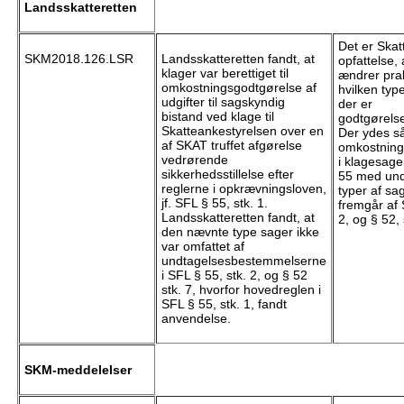
Landsskatteretten
Det er Skat
SKM2018.126.LSR
Landsskatteretten fandt, at
opfattelse,
klager var berettiget til
ændrer prak
omkostningsgodtgørelse af
hvilken typ
udgifter til sagskyndig
der er
bistand ved klage til
godtgørelse
Skatteankestyrelsen over en
Der ydes s
af SKAT truffet afgørelse
omkostning
vedrørende
i klagesage
sikkerhedsstillelse efter
55 med und
reglerne i opkrævningsloven,
typer af sa
jf. SFL § 55, stk. 1.
fremgår af 
Landsskatteretten fandt, at
2, og § 52, 
den nævnte type sager ikke
var omfattet af
undtagelsesbestemmelserne
i SFL § 55, stk. 2, og § 52
stk. 7, hvorfor hovedreglen i
SFL § 55, stk. 1, fandt
anvendelse.
SKM-meddelelser