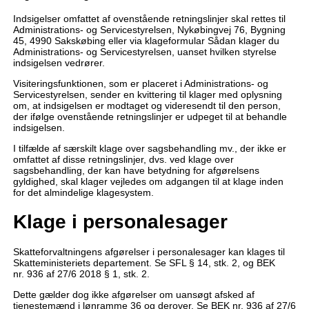
Indsigelser omfattet af ovenstående retningslinjer skal rettes til
Administrations- og Servicestyrelsen, Nykøbingvej 76, Bygning
45, 4990 Sakskøbing eller via klageformular Sådan klager du
Administrations- og Servicestyrelsen, uanset hvilken styrelse
indsigelsen vedrører.
Visiteringsfunktionen, som er placeret i Administrations- og
Servicestyrelsen, sender en kvittering til klager med oplysning
om, at indsigelsen er modtaget og videresendt til den person,
der ifølge ovenstående retningslinjer er udpeget til at behandle
indsigelsen.
I tilfælde af særskilt klage over sagsbehandling mv., der ikke er
omfattet af disse retningslinjer, dvs. ved klage over
sagsbehandling, der kan have betydning for afgørelsens
gyldighed, skal klager vejledes om adgangen til at klage inden
for det almindelige klagesystem.
Klage i personalesager
Skatteforvaltningens afgørelser i personalesager kan klages til
Skatteministeriets departement. Se SFL § 14, stk. 2, og BEK
nr. 936 af 27/6 2018 § 1, stk. 2.
Dette gælder dog ikke afgørelser om uansøgt afsked af
tjenestemænd i lønramme 36 og derover. Se BEK nr. 936 af 27/6