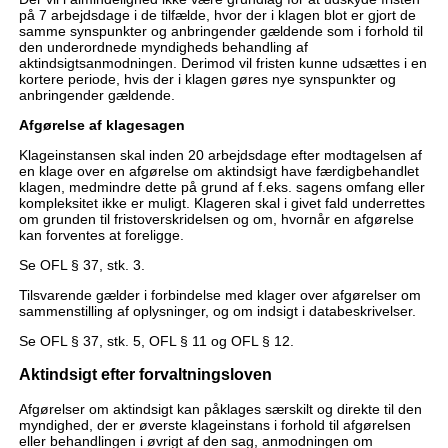
på 7 arbejdsdage i de tilfælde, hvor der i klagen blot er gjort de
samme synspunkter og anbringender gældende som i forhold til
den underordnede myndigheds behandling af
aktindsigtsanmodningen. Derimod vil fristen kunne udsættes i en
kortere periode, hvis der i klagen gøres nye synspunkter og
anbringender gældende.
Afgørelse af klagesagen
Klageinstansen skal inden 20 arbejdsdage efter modtagelsen af
en klage over en afgørelse om aktindsigt have færdigbehandlet
klagen, medmindre dette på grund af f.eks. sagens omfang eller
kompleksitet ikke er muligt. Klageren skal i givet fald underrettes
om grunden til fristoverskridelsen og om, hvornår en afgørelse
kan forventes at foreligge.
Se OFL § 37, stk. 3.
Tilsvarende gælder i forbindelse med klager over afgørelser om
sammenstilling af oplysninger, og om indsigt i databeskrivelser.
Se OFL § 37, stk. 5, OFL § 11 og OFL § 12.
Aktindsigt efter forvaltningsloven
Afgørelser om aktindsigt kan påklages særskilt og direkte til den
myndighed, der er øverste klageinstans i forhold til afgørelsen
eller behandlingen i øvrigt af den sag, anmodningen om