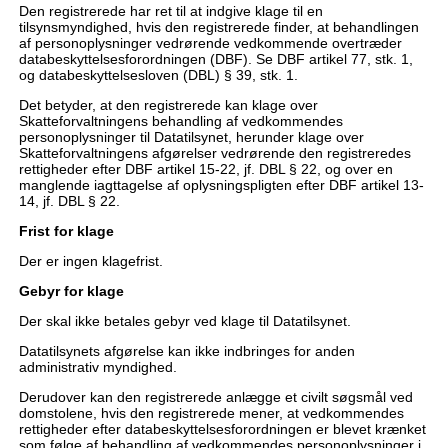
Den registrerede har ret til at indgive klage til en
tilsynsmyndighed, hvis den registrerede finder, at behandlingen
af personoplysninger vedrørende vedkommende overtræder
databeskyttelsesforordningen (DBF). Se DBF artikel 77, stk. 1,
og databeskyttelsesloven (DBL) § 39, stk. 1.
Det betyder, at den registrerede kan klage over
Skatteforvaltningens behandling af vedkommendes
personoplysninger til Datatilsynet, herunder klage over
Skatteforvaltningens afgørelser vedrørende den registreredes
rettigheder efter DBF artikel 15-22, jf. DBL § 22, og over en
manglende iagttagelse af oplysningspligten efter DBF artikel 13-
14, jf. DBL § 22.
Frist for klage
Der er ingen klagefrist.
Gebyr for klage
Der skal ikke betales gebyr ved klage til Datatilsynet.
Datatilsynets afgørelse kan ikke indbringes for anden
administrativ myndighed.
Derudover kan den registrerede anlægge et civilt søgsmål ved
domstolene, hvis den registrerede mener, at vedkommendes
rettigheder efter databeskyttelsesforordningen er blevet krænket
som følge af behandling af vedkommendes personoplysninger i