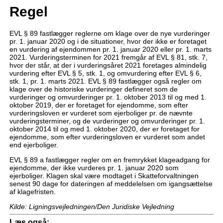
Regel
EVL § 89 fastlægger reglerne om klage over de nye vurderinger
pr. 1. januar 2020 og i de situationer, hvor der ikke er foretaget
en vurdering af ejendommen pr. 1. januar 2020 eller pr. 1. marts
2021. Vurderingsterminen for 2021 fremgår af EVL § 81, stk. 7,
hvor der står, at der i vurderingsåret 2021 foretages almindelig
vurdering efter EVL § 5, stk. 1, og omvurdering efter EVL § 6,
stk. 1, pr. 1. marts 2021. EVL § 89 fastlægger også regler om
klage over de historiske vurderinger defineret som de
vurderinger og omvurderinger pr. 1. oktober 2013 til og med 1.
oktober 2019, der er foretaget for ejendomme, som efter
vurderingsloven er vurderet som ejerboliger pr. de nævnte
vurderingsterminer, og de vurderinger og omvurderinger pr. 1.
oktober 2014 til og med 1. oktober 2020, der er foretaget for
ejendomme, som efter vurderingsloven er vurderet som andet
end ejerboliger.
EVL § 89 a fastlægger regler om en fremrykket klageadgang for
ejendomme, der ikke vurderes pr. 1. januar 2020 som
ejerboliger. Klagen skal være modtaget i Skatteforvaltningen
senest 90 dage for dateringen af meddelelsen om igangsættelse
af klagefristen.
Kilde: Ligningsvejledningen/Den Juridiske Vejledning
Læs også: