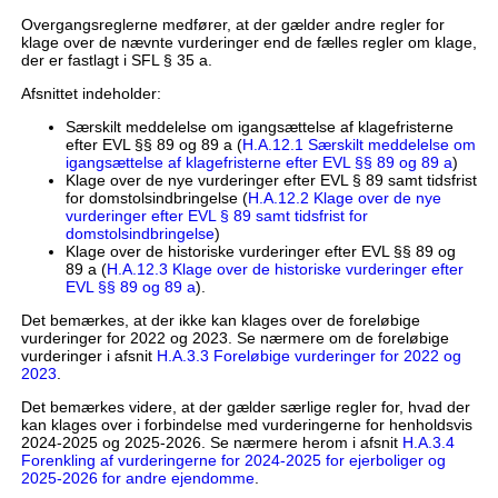
Overgangsreglerne medfører, at der gælder andre regler for
klage over de nævnte vurderinger end de fælles regler om klage,
der er fastlagt i SFL § 35 a.
Afsnittet indeholder:
Særskilt meddelelse om igangsættelse af klagefristerne
efter EVL §§ 89 og 89 a (
H.A.12.1 Særskilt meddelelse om
igangsættelse af klagefristerne efter EVL §§ 89 og 89 a
)
Klage over de nye vurderinger efter EVL § 89 samt tidsfrist
for domstolsindbringelse (
H.A.12.2 Klage over de nye
vurderinger efter EVL § 89 samt tidsfrist for
domstolsindbringelse
)
Klage over de historiske vurderinger efter EVL §§ 89 og
89 a (
H.A.12.3 Klage over de historiske vurderinger efter
EVL §§ 89 og 89 a
).
Det bemærkes, at der ikke kan klages over de foreløbige
vurderinger for 2022 og 2023. Se nærmere om de foreløbige
vurderinger i afsnit
H.A.3.3 Foreløbige vurderinger for 2022 og
2023
.
Det bemærkes videre, at der gælder særlige regler for, hvad der
kan klages over i forbindelse med vurderingerne for henholdsvis
2024-2025 og 2025-2026. Se nærmere herom i afsnit
H.A.3.4
Forenkling af vurderingerne for 2024-2025 for ejerboliger og
2025-2026 for andre ejendomme
.