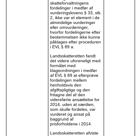
skatteforvaltningens
fordelinger i medfør af
vurderingslovens § 33, stk.
2, ikke var et element i de
almindelige vurderinger
eller omvurderinger,
hvorfor fordelingerne efter
bestemmelsen ikke kunne
påklages efter proceduren
i EVL § 89 a.
Landsskatteretten fandt
det videre uforeneligt med
formålet med
klageordningen i medfør
af EVL § 89 at efterprøve
fordelingen mellem
henholdsvis den
afgiftspligtige og den
fritagne del af den
videreførte ansættelse for
2014, uden at værdien,
som skulle fordeles, var
vurderet og ansat på
baggrund af
prisforholdene i 2014.
Landsskatteretten afviste