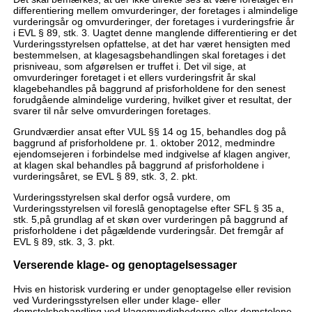
differentiering mellem omvurderinger, der foretages i almindelige
vurderingsår og omvurderinger, der foretages i vurderingsfrie år
i EVL § 89, stk. 3. Uagtet denne manglende differentiering er det
Vurderingsstyrelsen opfattelse, at det har været hensigten med
bestemmelsen, at klagesagsbehandlingen skal foretages i det
prisniveau, som afgørelsen er truffet i. Det vil sige, at
omvurderinger foretaget i et ellers vurderingsfrit år skal
klagebehandles på baggrund af prisforholdene for den senest
forudgående almindelige vurdering, hvilket giver et resultat, der
svarer til når selve omvurderingen foretages.
Grundværdier ansat efter VUL §§ 14 og 15, behandles dog på
baggrund af prisforholdene pr. 1. oktober 2012, medmindre
ejendomsejeren i forbindelse med indgivelse af klagen angiver,
at klagen skal behandles på baggrund af prisforholdene i
vurderingsåret, se EVL § 89, stk. 3, 2. pkt.
Vurderingsstyrelsen skal derfor også vurdere, om
Vurderingsstyrelsen vil foreslå genoptagelse efter SFL § 35 a,
stk. 5,på grundlag af et skøn over vurderingen på baggrund af
prisforholdene i det pågældende vurderingsår. Det fremgår af
EVL § 89, stk. 3, 3. pkt.
Verserende klage- og genoptagelsessager
Hvis en historisk vurdering er under genoptagelse eller revision
ved Vurderingsstyrelsen eller under klage- eller
domstolsbehandling ved klagemyndighederne eller domstolene