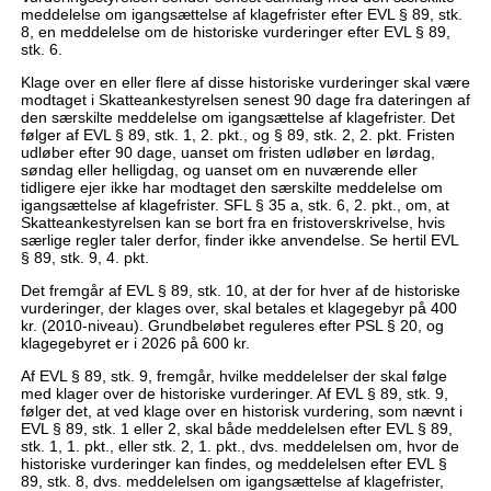
meddelelse om igangsættelse af klagefrister efter EVL § 89, stk.
8, en meddelelse om de historiske vurderinger efter EVL § 89,
stk. 6.
Klage over en eller flere af disse historiske vurderinger skal være
modtaget i Skatteankestyrelsen senest 90 dage fra dateringen af
den særskilte meddelelse om igangsættelse af klagefrister. Det
følger af EVL § 89, stk. 1, 2. pkt., og § 89, stk. 2, 2. pkt. Fristen
udløber efter 90 dage, uanset om fristen udløber en lørdag,
søndag eller helligdag, og uanset om en nuværende eller
tidligere ejer ikke har modtaget den særskilte meddelelse om
igangsættelse af klagefrister. SFL § 35 a, stk. 6, 2. pkt., om, at
Skatteankestyrelsen kan se bort fra en fristoverskrivelse, hvis
særlige regler taler derfor, finder ikke anvendelse. Se hertil EVL
§ 89, stk. 9, 4. pkt.
Det fremgår af EVL § 89, stk. 10, at der for hver af de historiske
vurderinger, der klages over, skal betales et klagegebyr på 400
kr. (2010-niveau). Grundbeløbet reguleres efter PSL § 20, og
klagegebyret er i 2026 på 600 kr.
Af EVL § 89, stk. 9, fremgår, hvilke meddelelser der skal følge
med klager over de historiske vurderinger. Af EVL § 89, stk. 9,
følger det, at ved klage over en historisk vurdering, som nævnt i
EVL § 89, stk. 1 eller 2, skal både meddelelsen efter EVL § 89,
stk. 1, 1. pkt., eller stk. 2, 1. pkt., dvs. meddelelsen om, hvor de
historiske vurderinger kan findes, og meddelelsen efter EVL §
89, stk. 8, dvs. meddelelsen om igangsættelse af klagefrister,