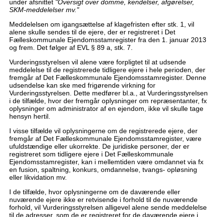
under afsnittet
"Oversigt over domme, kendelser, afgørelser,
SKM-meddelelser mv."
Meddelelsen om igangsættelse af klagefristen efter stk. 1, vil
alene skulle sendes til de ejere, der er registreret i Det
Fælleskommunale Ejendomsstamregister fra den 1. januar 2013
og frem. Det følger af EVL § 89 a, stk. 7.
Vurderingsstyrelsen vil alene være forpligtet til at udsende
meddelelse til de registrerede tidligere ejere i hele perioden, der
fremgår af Det Fælleskommunale Ejendomsstamregister. Denne
udsendelse kan ske med frigørende virkning for
Vurderingsstyrelsen. Dette medfører bl.a., at Vurderingsstyrelsen
i de tilfælde, hvor der fremgår oplysninger om repræsentanter, fx
oplysninger om administrator af en ejendom, ikke vil skulle tage
hensyn hertil.
I visse tilfælde vil oplysningerne om de registrerede ejere, der
fremgår af Det Fælleskommunale Ejendomsstamregister, være
ufuldstændige eller ukorrekte. De juridiske personer, der er
registreret som tidligere ejere i Det Fælleskommunale
Ejendomsstamregister, kan i mellemtiden være omdannet via fx
en fusion, spaltning, konkurs, omdannelse, tvangs‐ opløsning
eller likvidation mv.
I de tilfælde, hvor oplysningerne om de daværende eller
nuværende ejere ikke er retvisende i forhold til de nuværende
forhold, vil Vurderingsstyrelsen alligevel alene sende meddelelse
til de adresser, som de er registreret for de daværende ejere i