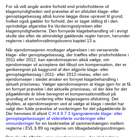
For så vidt angår andre forhold end prisforholdene vil
klagemyndigheden ved prøvelse af en afsluttet klage- eller
genoptagelsessag altså kunne lægge disse uprøvet til grund,
hvilket også gælder for forhold, der er taget stilling til i den
oprindelige afgørelse fra Vurderingsstyrelsen eller
klagemyndighederne. Den fornyede klagebehandling vil i øvrigt
skulle ske efter de almindeligt gældende regler herom, herunder
reglerne i skatteforvaltningslovens kapitel 13 a.
Når ejendomsejeren modtager afgørelsen i en verserende
klage- eller genoptagelsessag, der træffes efter prisforholdene i
2011 eller 2012, kan ejendomsejeren altså vælge, om
ejendomsejer vil acceptere det tilbud om kompensation, der er
genberegnet på baggrund af den afgjorte klage- eller
genoptagelsessag i 2011- eller 2012-niveau, eller om
ejendomsejer i stedet ønsker en fornyet klagebehandling i
aktuelt prisniveau. Vælger ejendomsejeren at klage igen for at få
en fornyet prøvelse i det aktuelle prisniveau, vil der ikke for det
pågældende år blive beregnet et kompensationstilbud på
grundlag af en vurdering efter klagesagens afslutning. Det
skyldes, at ejendomsejeren ved at vælge at klage i stedet har
valgt den fulde prøvelse af vurderingen for det pågældende år.
Der henvises til afsnit
C.H.4.9.7.3 Igangværende klage- eller
genoptagelsessager af videreførte vurderinger eller
omvurderinger
for en beskrivelse af sammenhængen mellem
reglerne i EVL § 89 og reglerne om tilbagebetalingsordningen.