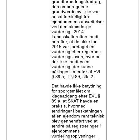
grundforbedringsfradrag,
den omberegnede
grundværdi mv. ikke var
ansat forskelligt fra
ejendommens ansættelser
ved den almindelige
vurdering i 2014.
Landsskatteretten fandt
herefter, at der ikke for
2015 var foretaget en
vurdering efter reglerne i
vurderingsloven, hvorfor
der ikke fandtes en
vurdering, der kunne
påklages i medfør af EVL
§ 89 a, jf. § 89, stk. 2.
Det havde ikke betydning
for spørgsmålet om
klageadgang efter EVL §
89 a, at SKAT havde en
praksis, hvormed
ændringer i beskatningen
af en ejendom rent teknisk
blev gennemført ved at
ændre på registreringer i
ejendommens
vurderingsoplysninger