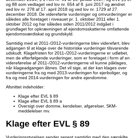
og 88 som vedtaget ved lov nr. 654 af 8. juni 2017 og ændret
ved lov nr. 278 af 17. april 2018 og ved lov nr. 1729 af 27.
december 2018. De videreførte vurderinger og omvurderinger er
således alle foretaget i niveauet pr. 1. oktober 2011 eller 1.
oktober 2012 og har således siden 2011/2012 indgået i
grundlaget for opkrævningen af ejendomsskatterne omfattende
ejendomsværdiskat og grundskyld.
Samtidig med at 2011-/2012-vurderingerne blev videreført, blev
adgangen til at klage over de historiske vurderinger tilsvarende
udskudt. Klagefristen for 2011-/2012-vurderingerne er udløbet,
men de efterfølgende vurderinger, som er foretaget i form af en
videreførelse af 2011-/2012-vurderingerne vil kunne påklages,
når klageadgangen åbnes. Det vil sige, at der kan klages over
vurderingerne fra og med 2013-vurderingen for ejerboliger, og
fra og med 2014-vurderingen for andre ejendomme.
Afsnittet indeholder:
Klage efter EVL § 89
Klage efter EVL § 89 a
Oversigt over domme, kendelser, afgørelser, SKM-
meddelelser mv.
Klage efter EVL § 89
Vurderingsstyrelsen sender senest samtidig med den særskilte