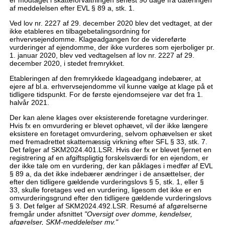
er modtaget i skatteforvaltningen senest 90 dage fra dateringen
af meddelelsen efter EVL § 89 a, stk. 1.
Ved lov nr. 2227 af 29. december 2020 blev det vedtaget, at der
ikke etableres en tilbagebetalingsordning for
erhvervsejendomme. Klageadgangen for de videreførte
vurderinger af ejendomme, der ikke vurderes som ejerboliger pr.
1. januar 2020, blev ved vedtagelsen af lov nr. 2227 af 29.
december 2020, i stedet fremrykket.
Etableringen af den fremrykkede klageadgang indebærer, at
ejere af bl.a. erhvervsejendomme vil kunne vælge at klage på et
tidligere tidspunkt. For de første ejendomsejere var det fra 1.
halvår 2021.
Der kan alene klages over eksisterende foretagne vurderinger.
Hvis fx en omvurdering er blevet ophævet, vil der ikke længere
eksistere en foretaget omvurdering, selvom ophævelsen er sket
med fremadrettet skattemæssig virkning efter SFL § 33, stk. 7.
Det følger af SKM2024.401.LSR. Hvis der fx er blevet fjernet en
registrering af en afgiftspligtig forskelsværdi for en ejendom, er
der ikke tale om en vurdering, der kan påklages i medfør af EVL
§ 89 a, da det ikke indebærer ændringer i de ansættelser, der
efter den tidligere gældende vurderingslovs § 5, stk. 1, eller §
33, skulle foretages ved en vurdering, ligesom det ikke er en
omvurderingsgrund efter den tidligere gældende vurderingslovs
§ 3. Det følger af SKM2024.492.LSR. Resumé af afgørelserne
fremgår under afsnittet
"Oversigt over domme, kendelser,
afgørelser, SKM-meddelelser mv."