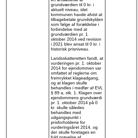
grundværdien til 0 kr. i
aktuelt niveau, idet
kommunen havde afvist at
tilbagebetale grundskylden
som følge af forældelse i
forbindelse med at
grundværdien pr. 1.
oktober 2014 ved revision
i 2021 blev ansat til 0 kr. i
historisk prisniveau.
Landsskatteretten fandt, at
vurderingen pr. 1. oktober
2014 for ejendommen var
omfattet af reglerne om
fremrykket klageadgang,
og at klagen skulle
behandles i medfør af EVL
§ 89 a, stk. 1. Klagen over
ejendommens grundværdi
pr. 1. oktober 2014 på 0
kr. skulle således
behandles med
udgangspunkt i
prisforholdene for
vurderingsåret 2014, og
der skulle foretages en
fuld prøvelse af