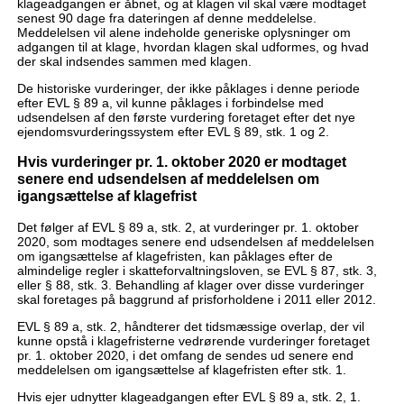
klageadgangen er åbnet, og at klagen vil skal være modtaget
senest 90 dage fra dateringen af denne meddelelse.
Meddelelsen vil alene indeholde generiske oplysninger om
adgangen til at klage, hvordan klagen skal udformes, og hvad
der skal indsendes sammen med klagen.
De historiske vurderinger, der ikke påklages i denne periode
efter EVL § 89 a, vil kunne påklages i forbindelse med
udsendelsen af den første vurdering foretaget efter det nye
ejendomsvurderingssystem efter EVL § 89, stk. 1 og 2.
Hvis vurderinger pr. 1. oktober 2020 er modtaget
senere end udsendelsen af meddelelsen om
igangsættelse af klagefrist
Det følger af EVL § 89 a, stk. 2, at vurderinger pr. 1. oktober
2020, som modtages senere end udsendelsen af meddelelsen
om igangsættelse af klagefristen, kan påklages efter de
almindelige regler i skatteforvaltningsloven, se EVL § 87, stk. 3,
eller § 88, stk. 3. Behandling af klager over disse vurderinger
skal foretages på baggrund af prisforholdene i 2011 eller 2012.
EVL § 89 a, stk. 2, håndterer det tidsmæssige overlap, der vil
kunne opstå i klagefristerne vedrørende vurderinger foretaget
pr. 1. oktober 2020, i det omfang de sendes ud senere end
meddelelsen om igangsættelse af klagefristen efter stk. 1.
Hvis ejer udnytter klageadgangen efter EVL § 89 a, stk. 2, 1.