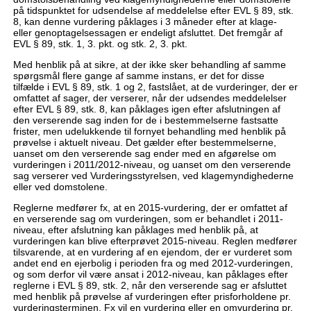
på tidspunktet for udsendelse af meddelelse efter EVL § 89, stk.
8, kan denne vurdering påklages i 3 måneder efter at klage-
eller genoptagelsessagen er endeligt afsluttet. Det fremgår af
EVL § 89, stk. 1, 3. pkt. og stk. 2, 3. pkt.
Med henblik på at sikre, at der ikke sker behandling af samme
spørgsmål flere gange af samme instans, er det for disse
tilfælde i EVL § 89, stk. 1 og 2, fastslået, at de vurderinger, der er
omfattet af sager, der verserer, når der udsendes meddelelser
efter EVL § 89, stk. 8, kan påklages igen efter afslutningen af
den verserende sag inden for de i bestemmelserne fastsatte
frister, men udelukkende til fornyet behandling med henblik på
prøvelse i aktuelt niveau. Det gælder efter bestemmelserne,
uanset om den verserende sag ender med en afgørelse om
vurderingen i 2011/2012-niveau, og uanset om den verserende
sag verserer ved Vurderingsstyrelsen, ved klagemyndighederne
eller ved domstolene.
Reglerne medfører fx, at en 2015-vurdering, der er omfattet af
en verserende sag om vurderingen, som er behandlet i 2011-
niveau, efter afslutning kan påklages med henblik på, at
vurderingen kan blive efterprøvet 2015-niveau. Reglen medfører
tilsvarende, at en vurdering af en ejendom, der er vurderet som
andet end en ejerbolig i perioden fra og med 2012-vurderingen,
og som derfor vil være ansat i 2012-niveau, kan påklages efter
reglerne i EVL § 89, stk. 2, når den verserende sag er afsluttet
med henblik på prøvelse af vurderingen efter prisforholdene pr.
vurderingsterminen. Fx vil en vurdering eller en omvurdering pr.