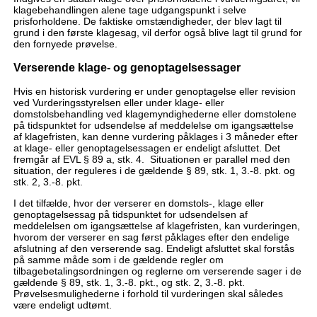
klagebehandlingen alene tage udgangspunkt i selve
prisforholdene. De faktiske omstændigheder, der blev lagt til
grund i den første klagesag, vil derfor også blive lagt til grund for
den fornyede prøvelse.
Verserende klage- og genoptagelsessager
Hvis en historisk vurdering er under genoptagelse eller revision
ved Vurderingsstyrelsen eller under klage- eller
domstolsbehandling ved klagemyndighederne eller domstolene
på tidspunktet for udsendelse af meddelelse om igangsættelse
af klagefristen, kan denne vurdering påklages i 3 måneder efter
at klage- eller genoptagelsessagen er endeligt afsluttet. Det
fremgår af EVL § 89 a, stk. 4. Situationen er parallel med den
situation, der reguleres i de gældende § 89, stk. 1, 3.-8. pkt. og
stk. 2, 3.-8. pkt.
I det tilfælde, hvor der verserer en domstols-, klage eller
genoptagelsessag på tidspunktet for udsendelsen af
meddelelsen om igangsættelse af klagefristen, kan vurderingen,
hvorom der verserer en sag først påklages efter den endelige
afslutning af den verserende sag. Endeligt afsluttet skal forstås
på samme måde som i de gældende regler om
tilbagebetalingsordningen og reglerne om verserende sager i de
gældende § 89, stk. 1, 3.-8. pkt., og stk. 2, 3.-8. pkt.
Prøvelsesmulighederne i forhold til vurderingen skal således
være endeligt udtømt.