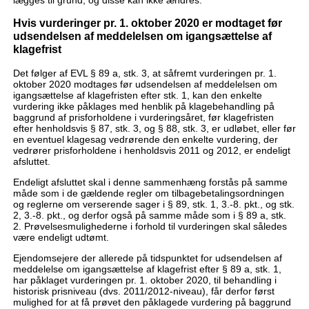
Hvis vurderinger pr. 1. oktober 2020 er modtaget før
udsendelsen af meddelelsen om igangsættelse af
klagefrist
Det følger af EVL § 89 a, stk. 3, at såfremt vurderingen pr. 1.
oktober 2020 modtages før udsendelsen af meddelelsen om
igangsættelse af klagefristen efter stk. 1, kan den enkelte
vurdering ikke påklages med henblik på klagebehandling på
baggrund af prisforholdene i vurderingsåret, før klagefristen
efter henholdsvis § 87, stk. 3, og § 88, stk. 3, er udløbet, eller før
en eventuel klagesag vedrørende den enkelte vurdering, der
vedrører prisforholdene i henholdsvis 2011 og 2012, er endeligt
afsluttet.
Endeligt afsluttet skal i denne sammenhæng forstås på samme
måde som i de gældende regler om tilbagebetalingsordningen
og reglerne om verserende sager i § 89, stk. 1, 3.-8. pkt., og stk.
2, 3.-8. pkt., og derfor også på samme måde som i § 89 a, stk.
2. Prøvelsesmulighederne i forhold til vurderingen skal således
være endeligt udtømt.
Ejendomsejere der allerede på tidspunktet for udsendelsen af
meddelelse om igangsættelse af klagefrist efter § 89 a, stk. 1,
har påklaget vurderingen pr. 1. oktober 2020, til behandling i
historisk prisniveau (dvs. 2011/2012-niveau), får derfor først
mulighed for at få prøvet den påklagede vurdering på baggrund