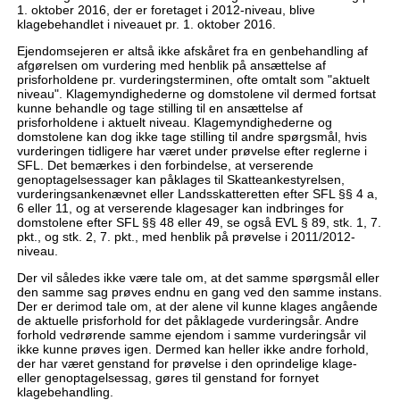
1. oktober 2016, der er foretaget i 2012-niveau, blive
klagebehandlet i niveauet pr. 1. oktober 2016.
Ejendomsejeren er altså ikke afskåret fra en genbehandling af
afgørelsen om vurdering med henblik på ansættelse af
prisforholdene pr. vurderingsterminen, ofte omtalt som "aktuelt
niveau". Klagemyndighederne og domstolene vil dermed fortsat
kunne behandle og tage stilling til en ansættelse af
prisforholdene i aktuelt niveau. Klagemyndighederne og
domstolene kan dog ikke tage stilling til andre spørgsmål, hvis
vurderingen tidligere har været under prøvelse efter reglerne i
SFL. Det bemærkes i den forbindelse, at verserende
genoptagelsessager kan påklages til Skatteankestyrelsen,
vurderingsankenævnet eller Landsskatteretten efter SFL §§ 4 a,
6 eller 11, og at verserende klagesager kan indbringes for
domstolene efter SFL §§ 48 eller 49, se også EVL § 89, stk. 1, 7.
pkt., og stk. 2, 7. pkt., med henblik på prøvelse i 2011/2012-
niveau.
Der vil således ikke være tale om, at det samme spørgsmål eller
den samme sag prøves endnu en gang ved den samme instans.
Der er derimod tale om, at der alene vil kunne klages angående
de aktuelle prisforhold for det påklagede vurderingsår. Andre
forhold vedrørende samme ejendom i samme vurderingsår vil
ikke kunne prøves igen. Dermed kan heller ikke andre forhold,
der har været genstand for prøvelse i den oprindelige klage-
eller genoptagelsessag, gøres til genstand for fornyet
klagebehandling.