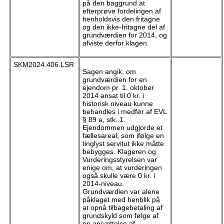
på den baggrund at
efterprøve fordelingen af
henholdsvis den fritagne
og den ikke-fritagne del af
grundværdien for 2014, og
afviste derfor klagen.
SKM2024.406.LSR
Sagen angik, om
grundværdien for en
ejendom pr. 1. oktober
2014 ansat til 0 kr. i
historisk niveau kunne
behandles i medfør af EVL
§ 89 a, stk. 1.
Ejendommen udgjorde et
fællesareal, som ifølge en
tinglyst servitut ikke måtte
bebygges. Klageren og
Vurderingsstyrelsen var
enige om, at vurderingen
også skulle være 0 kr. i
2014-niveau.
Grundværdien var alene
påklaget med henblik på
at opnå tilbagebetaling af
grundskyld som følge af
en ansættelse af