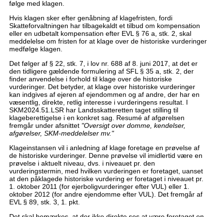
følge med klagen.
Hvis klagen sker efter genåbning af klagefristen, fordi
Skatteforvaltningen har tilbagekaldt et tilbud om kompensation
eller en udbetalt kompensation efter EVL § 76 a, stk. 2, skal
meddelelse om fristen for at klage over de historiske vurderinger
medfølge klagen.
Det følger af § 22, stk. 7, i lov nr. 688 af 8. juni 2017, at det er
den tidligere gældende formulering af SFL § 35 a, stk. 2, der
finder anvendelse i forhold til klage over de historiske
vurderinger. Det betyder, at klage over historiske vurderinger
kan indgives af ejeren af ejendommen og af andre, der har en
væsentlig, direkte, retlig interesse i vurderingens resultat. I
SKM2024.51.LSR har Landsskatteretten taget stilling til
klageberettigelse i en konkret sag. Resumé af afgørelsen
fremgår under afsnittet
"Oversigt over domme, kendelser,
afgørelser, SKM-meddelelser mv."
Klageinstansen vil i anledning af klage foretage en prøvelse af
de historiske vurderinger. Denne prøvelse vil imidlertid være en
prøvelse i aktuelt niveau, dvs. i niveauet pr. den
vurderingstermin, med hvilken vurderingen er foretaget, uanset
at den påklagede historiske vurdering er foretaget i niveauet pr.
1. oktober 2011 (for ejerboligvurderinger efter VUL) eller 1.
oktober 2012 (for andre ejendomme efter VUL). Det fremgår af
EVL § 89, stk. 3, 1. pkt.
Det skal bemærkes, at der ikke direkte ses at være foretaget en