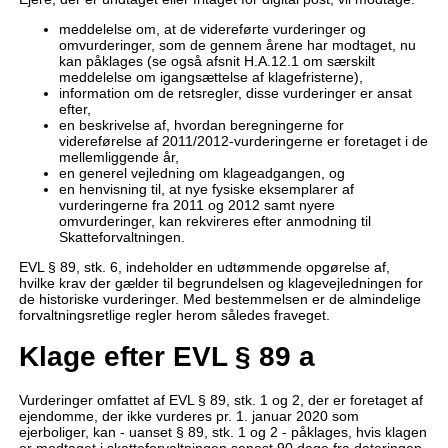
meddelelse om, at de videreførte vurderinger og
omvurderinger, som de gennem årene har modtaget, nu
kan påklages (se også afsnit H.A.12.1 om særskilt
meddelelse om igangsættelse af klagefristerne),
information om de retsregler, disse vurderinger er ansat
efter,
en beskrivelse af, hvordan beregningerne for
videreførelse af 2011/2012-vurderingerne er foretaget i de
mellemliggende år,
en generel vejledning om klageadgangen, og
en henvisning til, at nye fysiske eksemplarer af
vurderingerne fra 2011 og 2012 samt nyere
omvurderinger, kan rekvireres efter anmodning til
Skatteforvaltningen.
EVL § 89, stk. 6, indeholder en udtømmende opgørelse af,
hvilke krav der gælder til begrundelsen og klagevejledningen for
de historiske vurderinger. Med bestemmelsen er de almindelige
forvaltningsretlige regler herom således fraveget.
Klage efter EVL § 89 a
Vurderinger omfattet af EVL § 89, stk. 1 og 2, der er foretaget af
ejendomme, der ikke vurderes pr. 1. januar 2020 som
ejerboliger, kan - uanset § 89, stk. 1 og 2 - påklages, hvis klagen