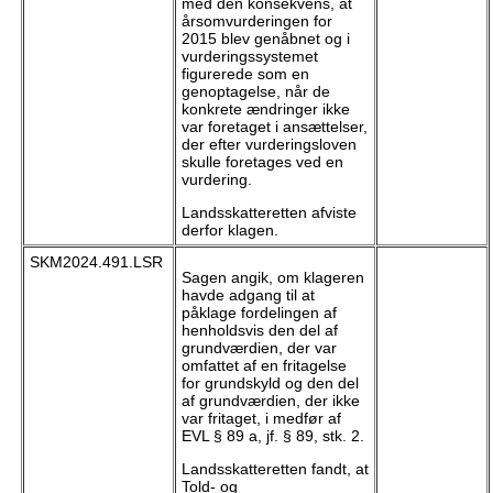
med den konsekvens, at
årsomvurderingen for
2015 blev genåbnet og i
vurderingssystemet
figurerede som en
genoptagelse, når de
konkrete ændringer ikke
var foretaget i ansættelser,
der efter vurderingsloven
skulle foretages ved en
vurdering.
Landsskatteretten afviste
derfor klagen.
SKM2024.491.LSR
Sagen angik, om klageren
havde adgang til at
påklage fordelingen af
henholdsvis den del af
grundværdien, der var
omfattet af en fritagelse
for grundskyld og den del
af grundværdien, der ikke
var fritaget, i medfør af
EVL § 89 a, jf. § 89, stk. 2.
Landsskatteretten fandt, at
Told- og