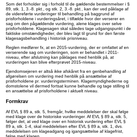
Som det forholder sig i forhold til de gældende bestemmelser i §
89, stk. 1, 3.-8. pkt., og stk. 2, 3.-8. pkt., kan der ved påklage af
de videreførte vurderinger til behandling på baggrund af
prisforholdene i vurderingsåret, i tilfælde hvor der verserer en
sag om den pågældende vurdering, alene klages over selve
prisforholdene. Klagesagen skal således tage udgangspunkt i de
faktiske omstændigheder, der blev lagt til grund for den første
klagesagsbehandling i historisk prisniveau.
Reglen medfører fx, at en 2015-vurdering, der er omfattet af en
verserende sag om vurderingen, som er behandlet i 2011-
niveau, efter afslutning kan påklages med henblik på, at
vurderingen kan blive efterprøvet 2015-niveau.
Ejendomsejeren er altså ikke afskåret fra en genbehandling af
afgørelsen om vurdering med henblik på ansættelse af
prisforholdene pr. vurderingsterminen. Klagemyndighederne og
domstolene vil dermed fortsat kunne behandle og tage stilling til
en ansættelse af prisforholdene i aktuelt niveau.
Formkrav
Af EVL § 89 a, stk. 5, fremgår, hvilke meddelelser der skal følge
med klage over de historiske vurderinger. Af EVL § 89 a, stk. 5,
følger det, at ved klage over en historisk vurdering efter EVL §
89 a, stk. 1-4, skal meddelelsen efter EVL § 89 a, stk. 1, dvs.
meddelelsen om klageadgang og igangsættelse af klagefrist,
følge med klagen.