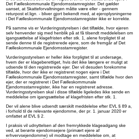
Det Fælleskommunale Ejendomsstamregister. Det gælder
uanset, at Skatteforvaltningen måtte være eller - gennem
returpost el.lign. - bliver gjort bekendt med, at ejeroplysningerne
i Det Fælleskommunale Ejendomsstamregister ikke er korrekte.
På samme vis er Vurderingsstyrelsen i det tilfælde, hvor ejeren
selv henvender sig med henblik på at få tilsendt meddelelsen om
igangsættelse af klagefristen efter stk. 1, alene forpligtet til at
sende denne til de registrerede ejere, som de fremgår af Det
Fælleskommunale Ejendomsstamregister.
Vurderingsstyrelsen er heller ikke forpligtet til at undersøge,
hvem der er klageberettiget, hvis det ikke længere er muligt at
udsende til den registrerede ejer. Der vil desuden forekomme
tilfælde, hvor der ikke er registreret nogen ejere i Det
Fælleskommunale Ejendomsstamregister, samt tilfælde hvor den
ejer, der er registreret i Det Fælleskommunale
Ejendomsstamregister, ikke har en registreret adresse.
Vurderingsstyrelsen skal i disse tilfælde ligeledes ikke sende en
meddelelse om igangsættelse af klagefristen efter stk. 1.
Der vil alene blive udsendt særskilt meddelelse efter EVL § 89 a,
i forhold til de relevante ejendomme, der pr. 1. januar 2020 er
omfattet af EVL § 2.
I praksis vil udnyttelsen af den fremrykkede klageadgang ske
ved, at berørte ejendomsejere (primært ejere af
erhvervsejendomme) vil modtage en meddelelse om, at