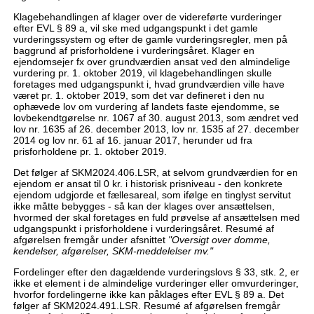
Klagebehandlingen af klager over de videreførte vurderinger
efter EVL § 89 a, vil ske med udgangspunkt i det gamle
vurderingssystem og efter de gamle vurderingsregler, men på
baggrund af prisforholdene i vurderingsåret. Klager en
ejendomsejer fx over grundværdien ansat ved den almindelige
vurdering pr. 1. oktober 2019, vil klagebehandlingen skulle
foretages med udgangspunkt i, hvad grundværdien ville have
været pr. 1. oktober 2019, som det var defineret i den nu
ophævede lov om vurdering af landets faste ejendomme, se
lovbekendtgørelse nr. 1067 af 30. august 2013, som ændret ved
lov nr. 1635 af 26. december 2013, lov nr. 1535 af 27. december
2014 og lov nr. 61 af 16. januar 2017, herunder ud fra
prisforholdene pr. 1. oktober 2019.
Det følger af SKM2024.406.LSR, at selvom grundværdien for en
ejendom er ansat til 0 kr. i historisk prisniveau - den konkrete
ejendom udgjorde et fællesareal, som ifølge en tinglyst servitut
ikke måtte bebygges - så kan der klages over ansættelsen,
hvormed der skal foretages en fuld prøvelse af ansættelsen med
udgangspunkt i prisforholdene i vurderingsåret. Resumé af
afgørelsen fremgår under afsnittet
"Oversigt over domme,
kendelser, afgørelser, SKM-meddelelser mv."
Fordelinger efter den dagældende vurderingslovs § 33, stk. 2, er
ikke et element i de almindelige vurderinger eller omvurderinger,
hvorfor fordelingerne ikke kan påklages efter EVL § 89 a. Det
følger af SKM2024.491.LSR. Resumé af afgørelsen fremgår