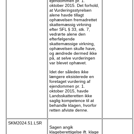
ejendommen pr. 1.
oktober 2015. Det forhold,
at Vurderingsstyrelsen
alene havde tillagt
ophævelsen fremadrettet
skattemæssig virkning
efter SFL § 33, stk. 7,
vedrørte alene den
efterfølgende
skattemæssige virkning,
ophævelsen skulle have,
og ændrede dermed ikke
på, at selve vurderingen
var blevet ophævet.
Idet der således ikke
længere eksisterede en
foretaget vurdering af
ejendommen pr. 1.
oktober 2015, havde
Landsskatteretten ikke
saglig kompetence til at
behandle klagen, hvorfor
retten afviste denne.
SKM2024.51.LSR
Sagen angik
klageberettigelse ift. klage