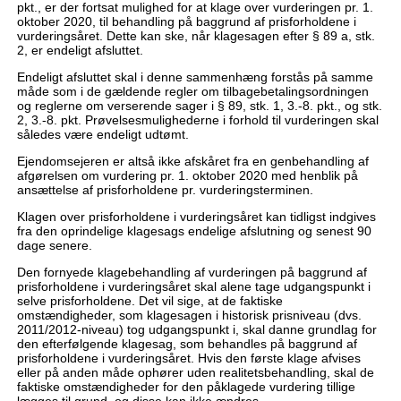
pkt., er der fortsat mulighed for at klage over vurderingen pr. 1.
oktober 2020, til behandling på baggrund af prisforholdene i
vurderingsåret. Dette kan ske, når klagesagen efter § 89 a, stk.
2, er endeligt afsluttet.
Endeligt afsluttet skal i denne sammenhæng forstås på samme
måde som i de gældende regler om tilbagebetalingsordningen
og reglerne om verserende sager i § 89, stk. 1, 3.-8. pkt., og stk.
2, 3.-8. pkt. Prøvelsesmulighederne i forhold til vurderingen skal
således være endeligt udtømt.
Ejendomsejeren er altså ikke afskåret fra en genbehandling af
afgørelsen om vurdering pr. 1. oktober 2020 med henblik på
ansættelse af prisforholdene pr. vurderingsterminen.
Klagen over prisforholdene i vurderingsåret kan tidligst indgives
fra den oprindelige klagesags endelige afslutning og senest 90
dage senere.
Den fornyede klagebehandling af vurderingen på baggrund af
prisforholdene i vurderingsåret skal alene tage udgangspunkt i
selve prisforholdene. Det vil sige, at de faktiske
omstændigheder, som klagesagen i historisk prisniveau (dvs.
2011/2012-niveau) tog udgangspunkt i, skal danne grundlag for
den efterfølgende klagesag, som behandles på baggrund af
prisforholdene i vurderingsåret. Hvis den første klage afvises
eller på anden måde ophører uden realitetsbehandling, skal de
faktiske omstændigheder for den påklagede vurdering tillige
lægges til grund, og disse kan ikke ændres.