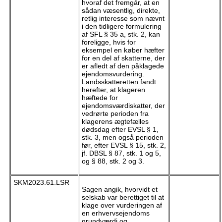
hvoraf det fremgår, at en
sådan væsentlig, direkte,
retlig interesse som nævnt
i den tidligere formulering
af SFL § 35 a, stk. 2, kan
foreligge, hvis for
eksempel en køber hæfter
for en del af skatterne, der
er afledt af den påklagede
ejendomsvurdering.
Landsskatteretten fandt
herefter, at klageren
hæftede for
ejendomsværdiskatter, der
vedrørte perioden fra
klagerens ægtefælles
dødsdag efter EVSL § 1,
stk. 3, men også perioden
før, efter EVSL § 15, stk. 2,
jf. DBSL § 87, stk. 1 og 5,
og § 88, stk. 2 og 3.
SKM2023.61.LSR
Sagen angik, hvorvidt et
selskab var berettiget til at
klage over vurderingen af
en erhvervsejendoms
grundværdi og