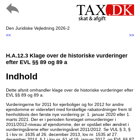
Den Juridiske Vejledning 2026-2
<<
>>
H.A.12.3 Klage over de historiske vurderinger
efter EVL §§ 89 og 89 a
Indhold
Dette afsnit omhandler klage over de historiske vurderinger efter
EVL §§ 89 og 89 a.
Vurderingerne for 2011 for ejerboliger og for 2012 for andre
ejendomme er videreført med forskellige rabatordninger frem til
henholdsvis den første nye vurdering pr. 1. januar 2020 eller 1.
marts 2021. Der er i perioden foretaget omvurderinger i
2011/2012-niveau af ejendomme, der er opstået eller ændret i
vurderingsårene efter vurderingsåret 2011/2012. Se VUL § 3, §
1 i lov nr. 1635 af 26. december 2013, lov nr. 1535 af 27.
december 2014, § 1 i lov nr. 61 af 16. januar 2017, og EVL §§ 87