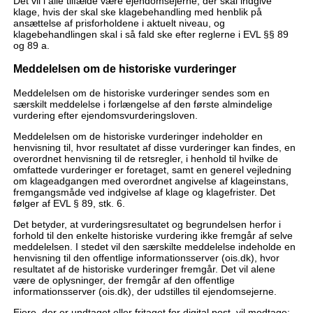
Det vil i alle tilfælde være ejendomsejerne, der skal indgive
klage, hvis der skal ske klagebehandling med henblik på
ansættelse af prisforholdene i aktuelt niveau, og
klagebehandlingen skal i så fald ske efter reglerne i EVL §§ 89
og 89 a.
Meddelelsen om de historiske vurderinger
Meddelelsen om de historiske vurderinger sendes som en
særskilt meddelelse i forlængelse af den første almindelige
vurdering efter ejendomsvurderingsloven.
Meddelelsen om de historiske vurderinger indeholder en
henvisning til, hvor resultatet af disse vurderinger kan findes, en
overordnet henvisning til de retsregler, i henhold til hvilke de
omfattede vurderinger er foretaget, samt en generel vejledning
om klageadgangen med overordnet angivelse af klageinstans,
fremgangsmåde ved indgivelse af klage og klagefrister. Det
følger af EVL § 89, stk. 6.
Det betyder, at vurderingsresultatet og begrundelsen herfor i
forhold til den enkelte historiske vurdering ikke fremgår af selve
meddelelsen. I stedet vil den særskilte meddelelse indeholde en
henvisning til den offentlige informationsserver (ois.dk), hvor
resultatet af de historiske vurderinger fremgår. Det vil alene
være de oplysninger, der fremgår af den offentlige
informationsserver (ois.dk), der udstilles til ejendomsejerne.
Ejere, der er undtaget eller fritaget for digital post, vil modtage: