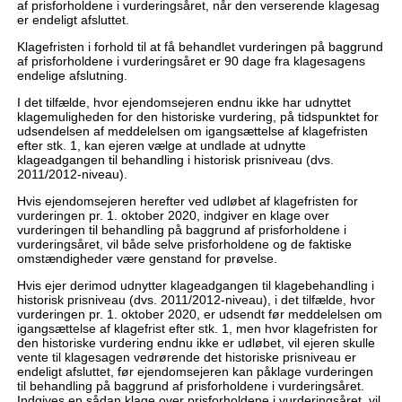
af prisforholdene i vurderingsåret, når den verserende klagesag
er endeligt afsluttet.
Klagefristen i forhold til at få behandlet vurderingen på baggrund
af prisforholdene i vurderingsåret er 90 dage fra klagesagens
endelige afslutning.
I det tilfælde, hvor ejendomsejeren endnu ikke har udnyttet
klagemuligheden for den historiske vurdering, på tidspunktet for
udsendelsen af meddelelsen om igangsættelse af klagefristen
efter stk. 1, kan ejeren vælge at undlade at udnytte
klageadgangen til behandling i historisk prisniveau (dvs.
2011/2012-niveau).
Hvis ejendomsejeren herefter ved udløbet af klagefristen for
vurderingen pr. 1. oktober 2020, indgiver en klage over
vurderingen til behandling på baggrund af prisforholdene i
vurderingsåret, vil både selve prisforholdene og de faktiske
omstændigheder være genstand for prøvelse.
Hvis ejer derimod udnytter klageadgangen til klagebehandling i
historisk prisniveau (dvs. 2011/2012-niveau), i det tilfælde, hvor
vurderingen pr. 1. oktober 2020, er udsendt før meddelelsen om
igangsættelse af klagefrist efter stk. 1, men hvor klagefristen for
den historiske vurdering endnu ikke er udløbet, vil ejeren skulle
vente til klagesagen vedrørende det historiske prisniveau er
endeligt afsluttet, før ejendomsejeren kan påklage vurderingen
til behandling på baggrund af prisforholdene i vurderingsåret.
Indgives en sådan klage over prisforholdene i vurderingsåret, vil