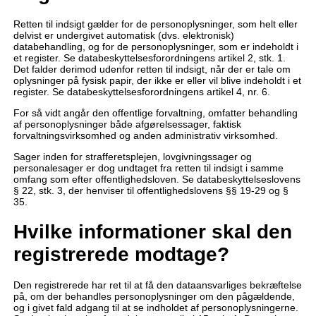
Retten til indsigt gælder for de personoplysninger, som helt eller
delvist er undergivet automatisk (dvs. elektronisk)
databehandling, og for de personoplysninger, som er indeholdt i
et register. Se databeskyttelsesforordningens artikel 2, stk. 1.
Det falder derimod udenfor retten til indsigt, når der er tale om
oplysninger på fysisk papir, der ikke er eller vil blive indeholdt i et
register. Se databeskyttelsesforordningens artikel 4, nr. 6.
For så vidt angår den offentlige forvaltning, omfatter behandling
af personoplysninger både afgørelsessager, faktisk
forvaltningsvirksomhed og anden administrativ virksomhed.
Sager inden for strafferetsplejen, lovgivningssager og
personalesager er dog undtaget fra retten til indsigt i samme
omfang som efter offentlighedsloven. Se databeskyttelseslovens
§ 22, stk. 3, der henviser til offentlighedslovens §§ 19-29 og §
35.
Hvilke informationer skal den
registrerede modtage?
Den registrerede har ret til at få den dataansvarliges bekræftelse
på, om der behandles personoplysninger om den pågældende,
og i givet fald adgang til at se indholdet af personoplysningerne.