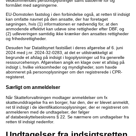
vedkommendes personoplysninger samt datoerne for og
formålet med søgningerne.
EU-Domstolen fastslog i den forbindelse også, at retten til indsigt
kan omfatte navnet på den ansatte, der har foretaget
søgningen, hvis (1) informationen er nødvendig for, at den
anmodende effektivt kan udøve sine rettigheder efter DBF, og
(2) udleveringen samtidig ikke krænker den ansattes rettigheder
og frihedsrettigheder.
Desuden har Datatilsynet fastslået i deres afgørelse af 6. juni
2024 med j.nr. 2024-32-0283, at det er utilstrækkeligt at
begrunde et afslag på indsigt i logoplysninger ud fra generelle
ressourcehensyn. Afgørelsen angik en klage over et afslag på
indsigt i, hvilke virksomheder og myndigheder, som havde
abonneret på personoplysninger om den registrerede i CPR-
registeret.
Særligt om anmeldelser
Når Skatteforvaltningen modtager anmeldelser om fx
skatteunddragelse fra en borger, har den, der er blevet anmeldt,
ret til indsigt i de identifikationsoplysninger, der er registreret om
anmelderen med de undtagelser, der følger
af databeskyttelseslovens § 22. Se nærmere om undtagelser fra
retten til indsigt nedenfor.
Undtagelser fra indsigtsretten