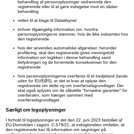
behandling af personoplysninger vedrørende den
registrerede eller til at gøre indsigelse mod en sådan
behandling
retten til at klage til Datatilsynet
enhver tilgængelig information om, hvorfra
personoplysningerne stammer, hvis de ikke indsamles hos
den registrerede
hvis der anvendes automatiske afgørelser, herunder
profilering, skal den registrerede gives meningsfuld
information om logikken i denne behandling samt
betydningen og de forventede konsekvenser for den
registrerede
hvis personoplysningerne overføres til et tredjeland (lande
uden for EU/EØS), er det et krav at oplyse den
registrerede om dette og om overførselsgrundlaget. Der
skal også oplyses om de såkaldte "fornødne garantier" for
overførslen, som hænger sammen med
overførselsgrundlaget.
Særligt om logoplysninger
I forhold til logoplysninger er det den 22. juni 2023 fastslået af
EU-Domstolen i sagsnr. C-579/21, at indsigtsretten omfatter, at
den registrerede kan få information om søgninger på