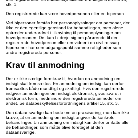
stk. 1.
Den registrerede kan være hovedpersonen eller en biperson.
Ved bipersoner forstås her personoplysninger om personer, der
ikke er den egentlige genstand for behandlingen, men alene
optræder underordnet i tilknytning til personoplysninger om
hovedpersonen. Det kan fx dreje sig om pårørende til den
registrerede hovedperson eller om vidner i en civil retssag.
Bipersoner har som udgangspunkt samme rettigheder som
andre registrerede personer.
Krav til anmodning
Der er ikke særlige formkrav til, hvordan en anmodning om
indsigt skal fremsættes. En anmodning om indsigt kan derfor
fremsættes både mundtligt og skriftligt. Hvis den registrerede
indgiver anmodningen om indsigt elektronisk, gives svaret i
elektronisk form, medmindre den registrerede anmoder om
andet. Se databeskyttelsesforordningens artikel 15, stk. 3.
Den dataansvarlige kan bede om en præcisering, men kan ikke
kræve, at en anmodning om indsigt angiver de konkrete
behandlinger. En anmodning om indsigt kan derfor omfatte alle
de behandlinger, som måtte blive foretaget af den
dataansvarlige.