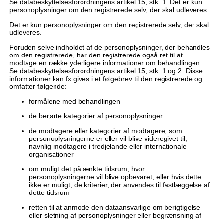
Se databeskyttelsesforordningens artikel 15, stk. 1. Det er kun
personoplysninger om den registrerede selv, der skal udleveres.
Det er kun personoplysninger om den registrerede selv, der skal
udleveres.
Foruden selve indholdet af de personoplysninger, der behandles
om den registrerede, har den registrerede også ret til at
modtage en række yderligere informationer om behandlingen.
Se databeskyttelsesforordningens artikel 15, stk. 1 og 2. Disse
informationer kan fx gives i et følgebrev til den registrerede og
omfatter følgende:
formålene med behandlingen
de berørte kategorier af personoplysninger
de modtagere eller kategorier af modtagere, som
personoplysningerne er eller vil blive videregivet til,
navnlig modtagere i tredjelande eller internationale
organisationer
om muligt det påtænkte tidsrum, hvor
personoplysningerne vil blive opbevaret, eller hvis dette
ikke er muligt, de kriterier, der anvendes til fastlæggelse af
dette tidsrum
retten til at anmode den dataansvarlige om berigtigelse
eller sletning af personoplysninger eller begrænsning af