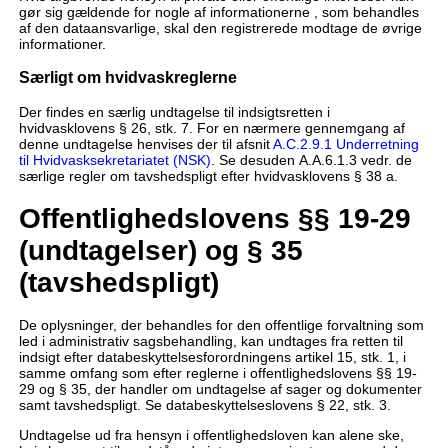
gør sig gældende for nogle af informationerne , som behandles
af den dataansvarlige, skal den registrerede modtage de øvrige
informationer.
Særligt om hvidvaskreglerne
Der findes en særlig undtagelse til indsigtsretten i
hvidvasklovens § 26, stk. 7. For en nærmere gennemgang af
denne undtagelse henvises der til afsnit
A.C.2.9.1 Underretning
til Hvidvasksekretariatet (NSK)
. Se desuden A.A.6.1.3 vedr. de
særlige regler om tavshedspligt efter hvidvasklovens § 38 a.
Offentlighedslovens §§ 19-29
(undtagelser) og § 35
(tavshedspligt)
De oplysninger, der behandles for den offentlige forvaltning som
led i administrativ sagsbehandling, kan undtages fra retten til
indsigt efter databeskyttelsesforordningens artikel 15, stk. 1, i
samme omfang som efter reglerne i offentlighedslovens §§ 19-
29 og § 35, der handler om undtagelse af sager og dokumenter
samt tavshedspligt. Se databeskyttelseslovens § 22, stk. 3.
Undtagelse ud fra hensyn i offentlighedsloven kan alene ske,