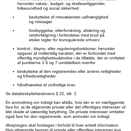
herunder valuta-, budget- og skatteanliggender,
folkesundhed og social sikkerhed
beskyttelse af retsvæsenets uafhængighed
og retssager
forebyggelse, efterforskning, afsløring og
retsforfølgning i forbindelse med brud på
etiske regler for lovregulerede erhverv
kontrol-, tilsyns- eller reguleringsfunktioner, herunder
opgaver af midlertidig karakter, der er forbundet med
offentlig myndighedsudøvelse i de tilfælde, der er omfattet
af punkterne 1-5 og 7 umiddelbart ovenfor
beskyttelse af den registreredes eller andres rettigheder
og frihedsrettigheder
håndhævelse af civilretlige krav.
Se databeskyttelseslovens § 22, stk. 2.
En anmodning om indsigt kan afslås, hvis der er en nærliggende
fare for, at de afgørende private eller det offentliges interesser vil
lide skade af væsentlig betydning. De private interesser omfatter
også fare for den registrerede, som anmoder om indsigt.
Afvejningen skal foretages i forhold til hver enkelt information.
Hvis afgørende hensyn til private eller offentlige interesser kun