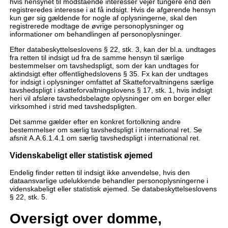
hvis hensynet til modstående interesser vejer tungere end den
registreredes interesse i at få indsigt. Hvis de afgørende hensyn
kun gør sig gældende for nogle af oplysningerne, skal den
registrerede modtage de øvrige personoplysninger og
informationer om behandlingen af personoplysninger.
Efter databeskyttelseslovens § 22, stk. 3, kan der bl.a. undtages
fra retten til indsigt ud fra de samme hensyn til særlige
bestemmelser om tavshedspligt, som der kan undtages for
aktindsigt efter offentlighedslovens § 35. Fx kan der undtages
for indsigt i oplysninger omfattet af Skatteforvaltningens særlige
tavshedspligt i skatteforvaltningslovens § 17, stk. 1, hvis indsigt
heri vil afsløre tavshedsbelagte oplysninger om en borger eller
virksomhed i strid med tavshedspligten.
Det samme gælder efter en konkret fortolkning andre
bestemmelser om særlig tavshedspligt i international ret. Se
afsnit A.A.6.1.4.1 om særlig tavshedspligt i international ret.
Videnskabeligt eller statistisk øjemed
Endelig finder retten til indsigt ikke anvendelse, hvis den
dataansvarlige udelukkende behandler personoplysningerne i
videnskabeligt eller statistisk øjemed. Se databeskyttelseslovens
§ 22, stk. 5.
Oversigt over domme,