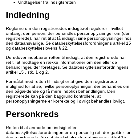
Undtagelser fra indsigtsretten
Indledning
Reglerne om den registreredes indsigtsret regulerer i hvilket
omfang, den person, der behandles personoplysninger om (den
registrerede), har ret til at få indsigt i sine personoplysninger hos
den dataansvarlige. Se databeskyttelsesforordningens artikel 15
og databeskyttelseslovens § 22.
Derudover indebærer retten til indsigt, at den registrerede har
ret til at modtage en række informationer om den eller de
behandlinger, der foretages. Se databeskyttelsesforordningens
artikel 15 , stk. 1 og 2.
Formålet med retten til indsigt er at give den registrerede
mulighed for at se, hvilke personoplysninger, der behandles om
den pågældende og få mere indblik i behandlingen. Den
registrerede kan på den baggrund kontrollere, at
personoplysningerne er korrekte og i øvrigt behandles lovligt.
Personkreds
Retten til at anmode om indsigt efter
databeskyttelsesforordningen er en personlig ret, der gælder for
den registrerede. Se databeskyttelsesforordningens artikel 15,