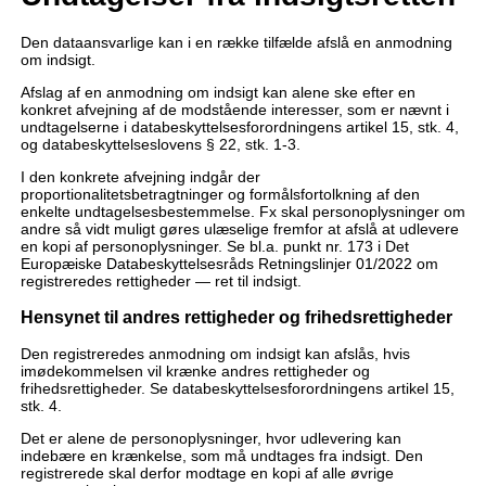
Den dataansvarlige kan i en række tilfælde afslå en anmodning
om indsigt.
Afslag af en anmodning om indsigt kan alene ske efter en
konkret afvejning af de modstående interesser, som er nævnt i
undtagelserne i databeskyttelsesforordningens artikel 15, stk. 4,
og databeskyttelseslovens § 22, stk. 1-3.
I den konkrete afvejning indgår der
proportionalitetsbetragtninger og formålsfortolkning af den
enkelte undtagelsesbestemmelse. Fx skal personoplysninger om
andre så vidt muligt gøres ulæselige fremfor at afslå at udlevere
en kopi af personoplysninger. Se bl.a. punkt nr. 173 i Det
Europæiske Databeskyttelsesråds Retningslinjer 01/2022 om
registreredes rettigheder — ret til indsigt.
Hensynet til andres rettigheder og frihedsrettigheder
Den registreredes anmodning om indsigt kan afslås, hvis
imødekommelsen vil krænke andres rettigheder og
frihedsrettigheder. Se databeskyttelsesforordningens artikel 15,
stk. 4.
Det er alene de personoplysninger, hvor udlevering kan
indebære en krænkelse, som må undtages fra indsigt. Den
registrerede skal derfor modtage en kopi af alle øvrige