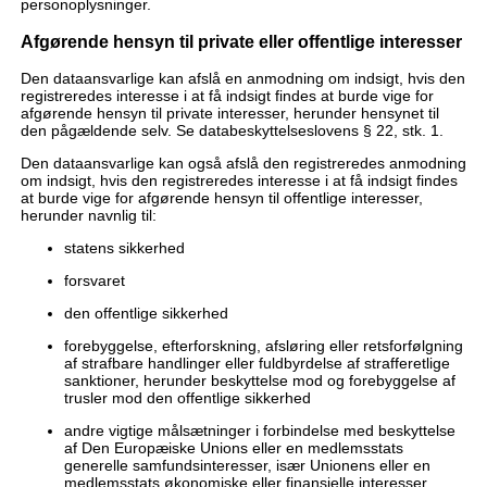
personoplysninger.
Afgørende hensyn til private eller offentlige interesser
Den dataansvarlige kan afslå en anmodning om indsigt, hvis den
registreredes interesse i at få indsigt findes at burde vige for
afgørende hensyn til private interesser, herunder hensynet til
den pågældende selv. Se databeskyttelseslovens § 22, stk. 1.
Den dataansvarlige kan også afslå den registreredes anmodning
om indsigt, hvis den registreredes interesse i at få indsigt findes
at burde vige for afgørende hensyn til offentlige interesser,
herunder navnlig til:
statens sikkerhed
forsvaret
den offentlige sikkerhed
forebyggelse, efterforskning, afsløring eller retsforfølgning
af strafbare handlinger eller fuldbyrdelse af strafferetlige
sanktioner, herunder beskyttelse mod og forebyggelse af
trusler mod den offentlige sikkerhed
andre vigtige målsætninger i forbindelse med beskyttelse
af Den Europæiske Unions eller en medlemsstats
generelle samfundsinteresser, især Unionens eller en
medlemsstats økonomiske eller finansielle interesser,