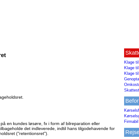
Skat
ret
Klage ti
Klage t
Klage ti
Genopta
Omkostn
Skattest
ageholdsret.
Befor
Kørsels
Kørsels
Firmabil 
å en kundes løsøre, fx i form af bilreparation eller
ilbageholde det indleverede, indtil hans tilgodehavende for
Rejs
oldsret ("retentionsret").