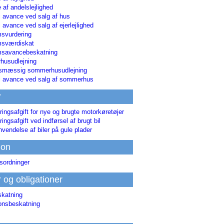
 af andelslejlighed
i avance ved salg af hus
i avance ved salg af ejerlejlighed
svurdering
msværdiskat
savancebeskatning
usudlejning
smæssig sommerhusudlejning
ri avance ved salg af sommerhus
r
ringsafgift for nye og brugte motorkøretøjer
ringsafgift ved indførsel af brugt bil
nvendelse af biler på gule plader
ion
sordninger
r og obligationer
skatning
ionsbeskatning