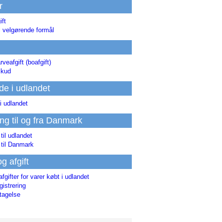
r
ift
l velgørende formål
rveafgift (boafgift)
skud
de i udlandet
i udlandet
ing til og fra Danmark
 til udlandet
 til Danmark
og afgift
afgifter for varer købt i udlandet
istrering
tagelse