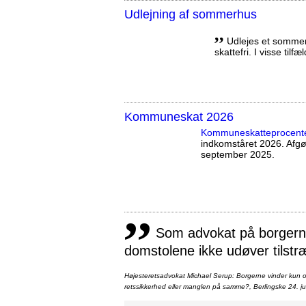
Udlejning af sommerhus
,,
Udlejes et sommerh
skattefri. I visse tilf
Kommuneskat 2026
Kommuneskatte­procent
indkomståret 2026. Afg
september 2025.
,,
Som advokat på borgernes
domstolene ikke udøver tilstr
Højesteretsadvokat Michael Serup: Borgerne vinder kun ot
retssikkerhed eller manglen på samme?, Berlingske 24. ju