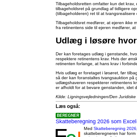
Tilbageholdsretten omfatter kun det krav,
tilbageholdsret på grundlag af tidligere op
(tilbageholderen) ret til at tvangsrealisere
Tilbageholdsret medfører, at ejeren ikke m
fra retinentens side til ejeren medfører, a
Udlæg i løsøre hvor
Der kan foretages udlæg i genstande, hvo
respektere retinentens krav. Hvis der øns
retinenten forlange, at hans krav i forbin
Hvis udlæg er foretaget i løsøret, før tilb
så der kan foranstaltes tvangsauktion på 
udlægshaveren respekterer retinentens kra
er afholdt for at bevare genstanden, idet
Kilde: Ligningsvejledningen/Den Juridiske
Læs også:
BEREGNER
Skatteberegning 2026 som Excel
Med
Skatteberegning 2026
skatteberegneren har form 