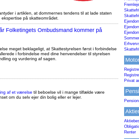
Fremleje
Skattefr
tyder i artiklen, at dommernes tendens til at lade staten
Skattefr
ekspertise på skatteområdet.
Ejendom
Ejendo
, når Folketingets Ombudsmand kommer på
Ejendom
Sommerh
Erhverv
else meget beklageligt, at Skattestyrelsen først i forbindelse
Skattef
llerede i forbindelse med dine henvendelser til styrelsen
ndling og vurdering af sagen.
Moto
Registre
Registre
Privat a
Pens
ing af et værelse
til beboelse vil i mange tilfælde være
set om du selv ejer din bolig eller er lejer.
Pension
Aktie
Aktiebe
Obligat
Renter