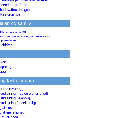
d forskellige virksomhedsformer
jdende ægtefælle
hedskatteordningen
afkastordningen
skab og samliv
ing af ægtefæller
ing ved separation, skilsmisse og
sophævelse
lebidrag
ikort
sparing
drag
 og fast ejendom
endom (oversigt)
udlejning (hus og ejerlejlighed)
udlejning (lejebolig)
udlejning (andelsbolig)
g af hus
g af ejerlejlighed
 af lejlighed