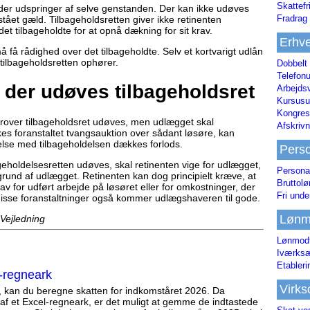
Skattefr
 der udspringer af selve genstanden. Der kan ikke udøves
Fradrag 
stået gæld. Tilbageholdsretten giver ikke retinenten
 det tilbageholdte for at opnå dækning for sit krav.
Erhve
å få rådighed over det tilbageholdte. Selv et kortvarigt udlån
t tilbageholdsretten ophører.
Dobbelt
Telefonu
 der udøves tilbageholdsret
Arbejds
Kursusu
Kongres-
rover tilbageholdsret udøves, men udlægget skal
Afskrivn
kes foranstaltet tvangsauktion over sådant løsøre, kan
delse med tilbageholdelsen dækkes forlods.
Pers
ageholdelsesretten udøves, skal retinenten vige for udlægget,
Persona
grund af udlægget. Retinenten kan dog principielt kræve, at
Bruttol
v for udført arbejde på løsøret eller for omkostninger, der
Fri unde
 disse foranstaltninger også kommer udlægshaveren til gode.
Lønm
 Vejledning
Lønmodt
Iværksæ
Etabler
-regneark
Virk
, kan du beregne skatten for indkomståret 2026. Da
af et Excel-regneark, er det muligt at gemme de indtastede