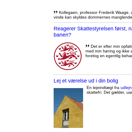
,,
Kollegaen, professor Frederik Waage, an
vinde kan skyldes dommernes manglende 
Reagerer Skattestyrelsen først
banen?
,,
Det er efter min opfatt
med min høring og ikke a
foretog en egentlig beha
Lej et værelse ud i din bolig
En lejeindtægt fra
udlejn
skattefri. Det gælder, uan