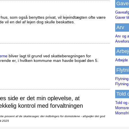
Gave
Gaveafg
us, som også benyttes privat, vil lejeindtægten ofte være
Gaver ti
ælde vil en del af lejen dog skulle beskattes.
Arv
Arv og a
Arvefor
Arbej
erne
bliver lagt til grund ved skatteberegningen for
Arbejde 
ørende er, i hvilken kommune man havde bopæl den 5.
Flytn
Flytning
Flytning
Told 
 side er det min oplevelse, at
Told og 
ækkelig kontrol med forvaltningen
Momsreg
Momsfri
te procent af de skattesager, der indbringes for domstolene - afspejler det god
li 2025