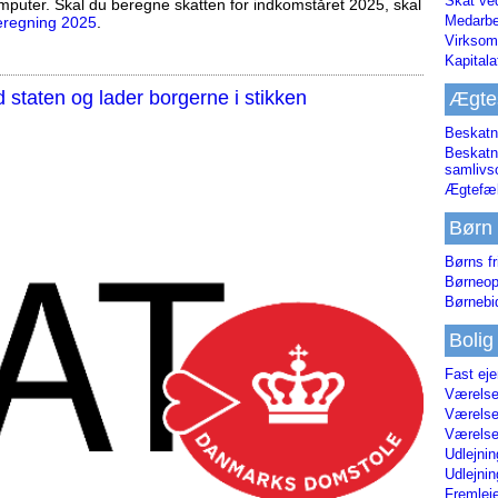
Skat ve
mputer. Skal du beregne skatten for indkomståret 2025, skal
Medarbe
eregning 2025
.
Virksom
Kapital
staten og lader borgerne i stikken
Ægte
Beskatn
Beskatn
samliv
Ægtefæl
Børn
Børns fr
Børneop
Børnebi
Bolig
Fast ej
Værelses
Værelses
Værelses
Udlejnin
Udlejnin
Fremleje