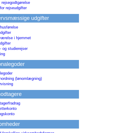
i rejsegodtgørelse
for rejseudgifter
rvsmæssige udgifter
 husførelse
dgifter
værelse i hjemmet
dgifter
 og studierejser
ing
onalegoder
legoder
ønordning (lønomlægning)
rvisning
odtagere
agerfradrag
tterkonto
ingskonto
somheder