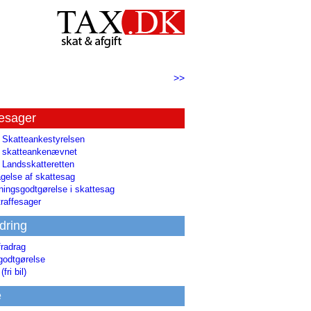
>>
tesager
l Skatteankestyrelsen
il skatteankenævnet
l Landsskatteretten
gelse af skattesag
ingsgodtgørelse i skattesag
raffesager
dring
fradrag
godtgørelse
(fri bil)
e