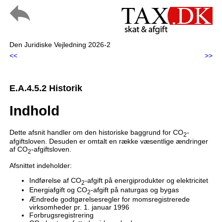
Den Juridiske Vejledning 2026-2
<<
>>
E.A.4.5.2 Historik
Indhold
Dette afsnit handler om den historiske baggrund for CO
-
2
afgiftsloven. Desuden er omtalt en række væsentlige ændringer
af CO
-afgiftsloven.
2
Afsnittet indeholder:
Indførelse af CO
-afgift på energiprodukter og elektricitet
2
Energiafgift og CO
-afgift på naturgas og bygas
2
Ændrede godtgørelsesregler for momsregistrerede
virksomheder pr. 1. januar 1996
Forbrugsregistrering