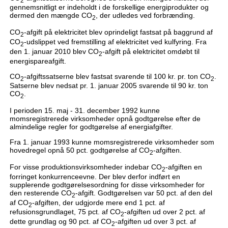
gennemsnitligt er indeholdt i de forskellige energiprodukter og
dermed den mængde CO
, der udledes ved forbrænding.
2
CO
-afgift på elektricitet blev oprindeligt fastsat på baggrund af
2
CO
-udslippet ved fremstilling af elektricitet ved kulfyring. Fra
2
den 1. januar 2010 blev CO
-afgift på elektricitet omdøbt til
2
energispareafgift.
CO
-afgiftssatserne blev fastsat svarende til 100 kr. pr. ton CO
.
2
2
Satserne blev nedsat pr. 1. januar 2005 svarende til 90 kr. ton
CO
.
2
I perioden 15. maj - 31. december 1992 kunne
momsregistrerede virksomheder opnå godtgørelse efter de
almindelige regler for godtgørelse af energiafgifter.
Fra 1. januar 1993 kunne momsregistrerede virksomheder som
hovedregel opnå 50 pct. godtgørelse af CO
-afgiften.
2
For visse produktionsvirksomheder indebar CO
-afgiften en
2
forringet konkurrenceevne. Der blev derfor indført en
supplerende godtgørelsesordning for disse virksomheder for
den resterende CO
-afgift. Godtgørelsen var 50 pct. af den del
2
af CO
-afgiften, der udgjorde mere end 1 pct. af
2
refusionsgrundlaget, 75 pct. af CO
-afgiften ud over 2 pct. af
2
dette grundlag og 90 pct. af CO
-afgiften ud over 3 pct. af
2