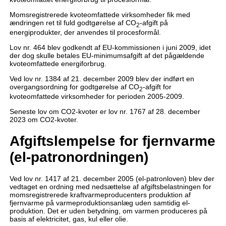
Momsregistrerede kvoteomfattede virksomheder fik med
ændringen ret til fuld godtgørelse af CO
-afgift på
2
energiprodukter, der anvendes til procesformål.
Lov nr. 464 blev godkendt af EU-kommissionen i juni 2009, idet
der dog skulle betales EU-minimumsafgift af det pågældende
kvoteomfattede energiforbrug.
Ved lov nr. 1384 af 21. december 2009 blev der indført en
overgangsordning for godtgørelse af CO
-afgift for
2
kvoteomfattede virksomheder for perioden 2005-2009.
Seneste lov om CO2-kvoter er lov nr. 1767 af 28. december
2023 om CO2-kvoter.
Afgiftslempelse for fjernvarme
(el-patronordningen)
Ved lov nr. 1417 af 21. december 2005 (el-patronloven) blev der
vedtaget en ordning med nedsættelse af afgiftsbelastningen for
momsregistrerede kraftvarmeproducenters produktion af
fjernvarme på varmeproduktionsanlæg uden samtidig el-
produktion. Det er uden betydning, om varmen produceres på
basis af elektricitet, gas, kul eller olie.