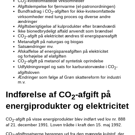
CO
-kvoteomfattede virksomheder
2
Afgiftslempelse for fjernvarme (el-patronordningen)
Bundfradrag i CO
-afgiften for ikke-kvoteomfattede
2
virksomheder med tung proces og diverse andre
ændringer
Afgiftsberigtigelse af kulprodukter efter brændværdi
Ikke bionedbrydeligt affald anvendt som brændsel
CO
-afgift på elektricitet ændres til energispareafgift
2
Metanafgift på naturgas og biogas
Satsændringer mv.
Afskaffelse af energispareafgiften på elektricitet
og forhøjelse af elafgiften
CO
-afgift på metanol af syntetisk oprindelse
2
Udfyldningsregel og sats for karburatorvæske i CO
-
2
afgiftsloven
Ændringer som følge af Grøn skattereform for industri
m.v.
Indførelse af CO
-afgift på
2
energiprodukter og elektricitet
CO
-afgift på visse energiprodukter blev indført ved lov nr. 888
2
af 21. december 1991. Loven trådte i kraft den 15. maj 1992.
CO
-afgiftssatserne beregnes ud fra den mængde kulstof, der
2