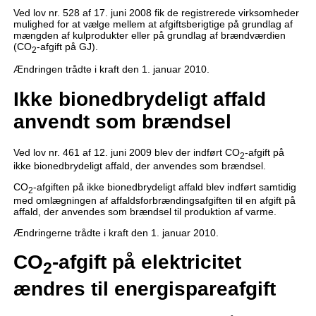
Ved lov nr. 528 af 17. juni 2008 fik de registrerede virksomheder
mulighed for at vælge mellem at afgiftsberigtige på grundlag af
mængden af kulprodukter eller på grundlag af brændværdien
(CO
-afgift på GJ).
2
Ændringen trådte i kraft den 1. januar 2010.
Ikke bionedbrydeligt affald
anvendt som brændsel
Ved lov nr. 461 af 12. juni 2009 blev der indført CO
-afgift på
2
ikke bionedbrydeligt affald, der anvendes som brændsel.
CO
-afgiften på ikke bionedbrydeligt affald blev indført samtidig
2
med omlægningen af affaldsforbrændingsafgiften til en afgift på
affald, der anvendes som brændsel til produktion af varme.
Ændringerne trådte i kraft den 1. januar 2010.
CO
-afgift på elektricitet
2
ændres til energispareafgift