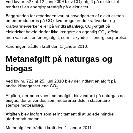
Ved lov nr. 527 af 12. juni 2009 blev CO
-afgift på elektricitet
2
ændret til en energispareafgift på elektricitet.
Baggrunden for ændringen var, at hovedparten af elektriciteten
enten produceres på CO
-kvoteregulerede kraftværker og
2
kraftvarmeværker eller på vindkraftanlæg. CO
-afgift på
2
elektricitet havde derfor ikke længere en egentlig CO
-effekt,
2
men var reelt en energiafgift, som tilskynder til energibesparelse.
Ændringen trådte i kraft den 1. januar 2010.
Metanafgift på naturgas og
biogas
Ved lov nr. 722 af 25. juni 2010 blev der indført en afgift på
andre klimagasser end CO
.
2
Afgiften, der benævnes metanafgift, blev indført på naturgas og
biogas, der anvendes som motorbrændstof i stationære
stempelmotoranlæg.
Afgiften blev indført som et incitament til at udlede mindre
uforbrændt metan.
Metanafgiften trådte i kraft den 1. januar 2011.