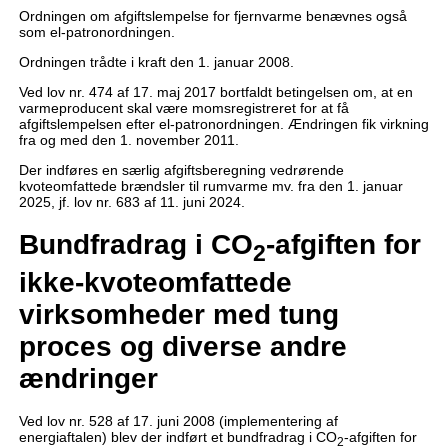
Ordningen om afgiftslempelse for fjernvarme benævnes også
som el-patronordningen.
Ordningen trådte i kraft den 1. januar 2008.
Ved lov nr. 474 af 17. maj 2017 bortfaldt betingelsen om, at en
varmeproducent skal være momsregistreret for at få
afgiftslempelsen efter el-patronordningen. Ændringen fik virkning
fra og med den 1. november 2011.
Der indføres en særlig afgiftsberegning vedrørende
kvoteomfattede brændsler til rumvarme mv. fra den 1. januar
2025, jf. lov nr. 683 af 11. juni 2024.
Bundfradrag i CO
-afgiften for
2
ikke-kvoteomfattede
virksomheder med tung
proces og diverse andre
ændringer
Ved lov nr. 528 af 17. juni 2008 (implementering af
energiaftalen) blev der indført et bundfradrag i CO
-afgiften for
2