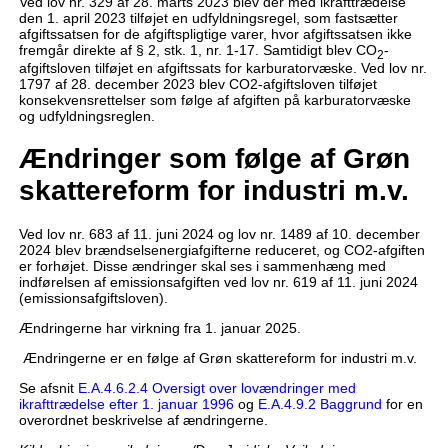
Ved lov nr. 329 af 28. marts 2023 blev der med ikrafttrædelse
den 1. april 2023 tilføjet en udfyldningsregel, som fastsætter
afgiftssatsen for de afgiftspligtige varer, hvor afgiftssatsen ikke
fremgår direkte af § 2, stk. 1, nr. 1-17. Samtidigt blev CO
-
2
afgiftsloven tilføjet en afgiftssats for karburatorvæske. Ved lov nr.
1797 af 28. december 2023 blev CO2-afgiftsloven tilføjet
konsekvensrettelser som følge af afgiften på karburatorvæske
og udfyldningsreglen.
Ændringer som følge af Grøn
skattereform for industri m.v.
Ved lov nr. 683 af 11. juni
2024 og lov nr. 1489 af 10. december
2024 blev brændselsenergiafgifterne reduceret, og CO2-afgiften
er forhøjet. Disse ændringer skal ses i sammenhæng med
indførelsen af emissionsafgiften ved lov nr. 619 af 11. juni 2024
(emissionsafgiftsloven).
Ændringerne har virkning fra 1. januar 2025.
Ændringerne er en følge af Grøn skattereform for industri m.v.
Se afsnit
E.A.4.6.2.4 Oversigt over lovændringer med
ikrafttrædelse efter 1. januar 1996
og
E.A.4.9.2 Baggrund
for en
overordnet beskrivelse af ændringerne.