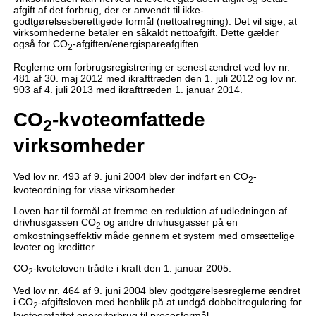
afgift af det forbrug, der er anvendt til ikke-
godtgørelsesberettigede formål (nettoafregning). Det vil sige, at
virksomhederne betaler en såkaldt nettoafgift. Dette gælder
også for CO
-afgiften/energispareafgiften.
2
Reglerne om forbrugsregistrering er senest ændret ved lov nr.
481 af 30. maj 2012 med ikrafttræden den 1. juli 2012 og lov nr.
903 af 4. juli 2013 med ikrafttræden 1. januar 2014.
CO
-kvoteomfattede
2
virksomheder
Ved lov nr. 493 af 9. juni 2004 blev der indført en CO
-
2
kvoteordning for visse virksomheder.
Loven har til formål at fremme en reduktion af udledningen af
drivhusgassen CO
og andre drivhusgasser på en
2
omkostningseffektiv måde gennem et system med omsættelige
kvoter og kreditter.
CO
-kvoteloven trådte i kraft den 1. januar 2005.
2
Ved lov nr. 464 af 9. juni 2004 blev godtgørelsesreglerne ændret
i CO
-afgiftsloven med henblik på at undgå dobbeltregulering for
2
kvoteomfattet energiforbrug til procesformål.