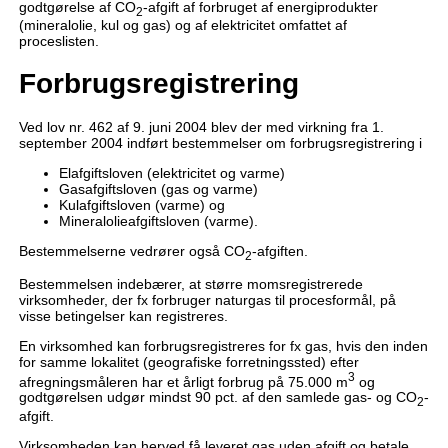
godtgørelse af CO
-afgift af forbruget af energiprodukter
2
(mineralolie, kul og gas) og af elektricitet omfattet af
proceslisten.
Forbrugsregistrering
Ved lov nr. 462 af 9. juni 2004 blev der med virkning fra 1.
september 2004 indført bestemmelser om forbrugsregistrering i
Elafgiftsloven (elektricitet og varme)
Gasafgiftsloven (gas og varme)
Kulafgiftsloven (varme) og
Mineralolieafgiftsloven (varme).
Bestemmelserne vedrører også CO
-afgiften.
2
Bestemmelsen indebærer, at større momsregistrerede
virksomheder, der fx forbruger naturgas til procesformål, på
visse betingelser kan registreres.
En virksomhed kan forbrugsregistreres for fx gas, hvis den inden
for samme lokalitet (geografiske forretningssted) efter
3
afregningsmåleren har et årligt forbrug på 75.000 m
og
godtgørelsen udgør mindst 90 pct. af den samlede gas- og CO
-
2
afgift.
Virksomheden kan herved få leveret gas uden afgift og betale