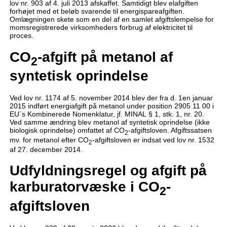
lov nr. 903 af 4. juli 2013 afskaffet. Samtidigt blev elafgiften
forhøjet med et beløb svarende til energispareafgiften.
Omlægningen skete som en del af en samlet afgiftslempelse for
momsregistrerede virksomheders forbrug af elektricitet til
proces.
CO
-afgift på metanol af
2
syntetisk oprindelse
Ved lov nr. 1174 af 5. november 2014 blev der fra d. 1en januar
2015 indført energiafgift på metanol under position 2905 11 00 i
EU´s Kombinerede Nomenklatur, jf. MINAL § 1, stk. 1, nr. 20.
Ved samme ændring blev metanol af syntetisk oprindelse (ikke
biologisk oprindelse) omfattet af CO
-afgiftsloven. Afgiftssatsen
2
mv. for metanol efter CO
-afgiftsloven er indsat ved lov nr. 1532
2
af 27. december 2014.
Udfyldningsregel og afgift på
karburatorvæske i CO
-
2
afgiftsloven