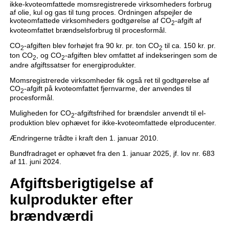
ikke-kvoteomfattede momsregistrerede virksomheders forbrug
af olie, kul og gas til tung proces. Ordningen afspejler de
kvoteomfattede virksomheders godtgørelse af CO
-afgift af
2
kvoteomfattet brændselsforbrug til procesformål.
CO
-afgiften blev forhøjet fra 90 kr. pr. ton CO
til ca. 150 kr. pr.
2
2
ton CO
, og CO
-afgiften blev omfattet af indekseringen som de
2
2
andre afgiftssatser for energiprodukter.
Momsregistrerede virksomheder fik også ret til godtgørelse af
CO
-afgift på kvoteomfattet fjernvarme, der anvendes til
2
procesformål.
Muligheden for CO
-afgiftsfrihed for brændsler anvendt til el-
2
produktion blev ophævet for ikke-kvoteomfattede elproducenter.
Ændringerne trådte i kraft den 1. januar 2010.
Bundfradraget er ophævet fra den 1. januar 2025, jf. lov nr. 683
af 11. juni 2024.
Afgiftsberigtigelse af
kulprodukter efter
brændværdi