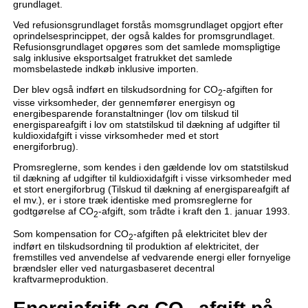
grundlaget.
Ved refusionsgrundlaget forstås momsgrundlaget opgjort efter
oprindelsesprincippet, der også kaldes for promsgrundlaget.
Refusionsgrundlaget opgøres som det samlede momspligtige
salg inklusive eksportsalget fratrukket det samlede
momsbelastede indkøb inklusive importen.
Der blev også indført en tilskudsordning for CO
-afgiften for
2
visse virksomheder, der gennemfører energisyn og
energibesparende foranstaltninger (lov om tilskud til
energispareafgift i lov om statstilskud til dækning af udgifter til
kuldioxidafgift i visse virksomheder med et stort
energiforbrug).
Promsreglerne, som kendes i den gældende lov om statstilskud
til dækning af udgifter til kuldioxidafgift i visse virksomheder med
et stort energiforbrug (Tilskud til dækning af energispareafgift af
el mv.), er i store træk identiske med promsreglerne for
godtgørelse af CO
-afgift, som trådte i kraft den 1. januar 1993.
2
Som kompensation for CO
-afgiften på elektricitet blev der
2
indført en tilskudsordning til produktion af elektricitet, der
fremstilles ved anvendelse af vedvarende energi eller fornyelige
brændsler eller ved naturgasbaseret decentral
kraftvarmeproduktion.