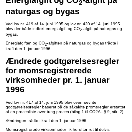
Energiafgift og CO
-afgift på
2
naturgas og bygas
Ved lov nr. 419 af 14. juni 1995 og lov nr. 420 af 14. juni 1995
blev der både indført energiafgift og CO
-afgift på naturgas og
2
bygas.
Energiafgiften og CO
-afgiften på naturgas og bygas trådte i
2
kraft den 1. januar 1996.
Ændrede godtgørelsesregler
for momsregistrerede
virksomheder pr. 1. januar
1996
Ved lov nr. 417 af 14. juni 1995 blev ovennævnte
godtgørelsesregler baseret på de såkaldte promsregler erstattet
af en procesliste over tung proces (bilag 1 til CO2AL § 9, stk. 2).
Ændringen trådte i kraft den 1. januar 1996.
Momsregistrerede virksomheder fik herefter ret til delvis