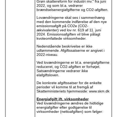
Grøn skattereform for industri mv." fra juni
2022, og som bl.a. vedrører
brændselsenergiafgifterne og CO2-afgiften.
Lovændringerne skal ses i sammenhæng
med den kommende indførelse af den nye
emissionsafgift på CO2e (CO2-
ækvivalenter) ved lov nr. 619 af 11. juni
2024. Emissionsafgiften vil blive pålagt
kvoteomfattede virksomheder.
Nedenstående beskrivelse er ikke
udtømmende. Afgiftssatserne er angivet i
2022-niveau.
Ved lovændringerne er bl.a. energiafgifterne
reduceret, og CO2-afgiften er forhøjet.
Satsændringerne vedrører ikke
elafgiftsloven.
De konkrete afgiftssatser for de enkelte
perioder vil komme til at fremgå af
Skatteministeriets hjemmeside: www.skm.dk
Energiafgift ift. virksomheder
Ved lovændringerne ændres de hidtidige
energiafgifter efter godtgørelse til
virksomheder (nettoafgiften) som følger: