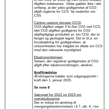
Afgiften indekseres. Dette gælder ikke i det
omfang, at der ydes godtgørelse af CO2-
afgift reglerne for CCS. Se nedenfor om
CSS.
Carbon capture storage (CCS)
CO2-afgiften udgør 0 kr./ton CO2 ved CCS,
idet CO2-afgiften godtgøres for CO2-
afgiftspligtige produkter pr. ton CO2, der er
fanget og geologisk lagret. Det er bl.a. en
forudsætning for godtgørelsen, at
virksomheden har indgået en aftale om CCS
med den relevante myndighed.
Elpatronordningen
Satsen, der regulerer godtgørelse af CO2-
afgift efter elpatronordningen, ændres.
Ikrafttrædelse
Ændringerne træder som udgangspunkt i
kraft den 1. januar 2025.
Se note 8
Særregel for 2022 og 2023 om
overskudsvarme
Der er indsat en ændring til
overgangsbestemmelsen i § 7, stk. 4, i lov