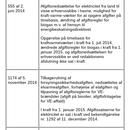
555 af 2.
Afgiftsnedsættelse for elektricitet fra land til
juni 2014
visse erhvervsskibe i havne, mulighed for
kraft-varme-værker for at opgøre afgifter på
timebasis, ændring af afgiftsregler for
biogas m.v. af hensyn til
energibeskatningsdirektivet.
Opgørelse på timebasis for
kraftvarmeværker i kraft fra 1. juli 2014,
ændrede afgiftsregler for biogas i kraft fra 1.
januar 2015, og afgiftsnedsættelsen for
erhvervsskibe er ved redaktionens
afslutning ikke sat i kraft.
1174 af 5.
Tilbagerulning af
november 2014
forsyningssikkerhedsafgiften, nedsættelse af
elvarmeafgiften, forhøjelse af elafgiften og
tilpasning af afgiftsreglerne for VE-
brændsler (afgift på bioolier, afgiftsfritagelse
for VE-affald)
I kraft fra 1. januar 2015. Afgiftssatserne for
elektricitet er sat i kraft ved bekendtgørelse
nr. 1292 af 11. december 2014.