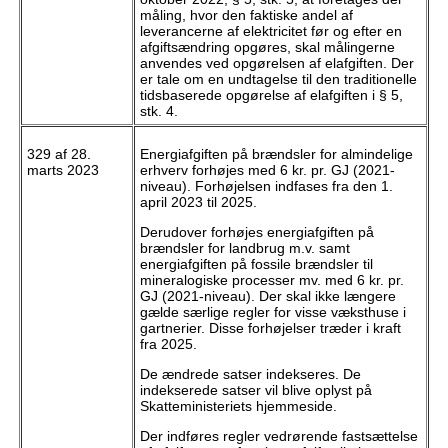
måling, hvor den faktiske andel af
leverancerne af elektricitet før og efter en
afgiftsændring opgøres, skal målingerne
anvendes ved opgørelsen af elafgiften. Der
er tale om en undtagelse til den traditionelle
tidsbaserede opgørelse af elafgiften i § 5,
stk. 4.
329 af 28.
Energiafgiften på brændsler for almindelige
marts 2023
erhverv forhøjes med 6 kr. pr. GJ (2021-
niveau). Forhøjelsen indfases fra den 1.
april 2023 til 2025.
Derudover forhøjes energiafgiften på
brændsler for landbrug m.v. samt
energiafgiften på fossile brændsler til
mineralogiske processer mv. med 6 kr. pr.
GJ (2021-niveau). Der skal ikke længere
gælde særlige regler for visse væksthuse i
gartnerier. Disse forhøjelser træder i kraft
fra 2025.
De ændrede satser indekseres. De
indekserede satser vil blive oplyst på
Skatteministeriets hjemmeside.
Der indføres regler vedrørende fastsættelse