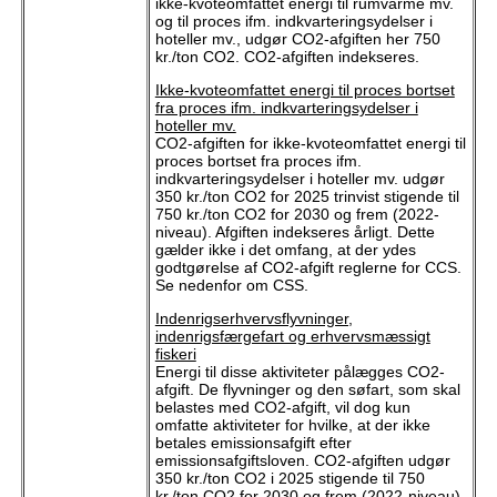
ikke-kvoteomfattet energi til rumvarme mv.
og til proces ifm. indkvarteringsydelser i
hoteller mv., udgør CO2-afgiften her 750
kr./ton CO2. CO2-afgiften indekseres.
Ikke-kvoteomfattet energi til proces bortset
fra proces ifm. indkvarteringsydelser i
hoteller mv.
CO2-afgiften for ikke-kvoteomfattet energi til
proces bortset fra proces ifm.
indkvarteringsydelser i hoteller mv. udgør
350 kr./ton CO2 for 2025 trinvist stigende til
750 kr./ton CO2 for 2030 og frem (2022-
niveau). Afgiften indekseres årligt. Dette
gælder ikke i det omfang, at der ydes
godtgørelse af CO2-afgift reglerne for CCS.
Se nedenfor om CSS.
Indenrigserhvervsflyvninger,
indenrigsfærgefart og erhvervsmæssigt
fiskeri
Energi til disse aktiviteter pålægges CO2-
afgift. De flyvninger og den søfart, som skal
belastes med CO2-afgift, vil dog kun
omfatte aktiviteter for hvilke, at der ikke
betales emissionsafgift efter
emissionsafgiftsloven. CO2-afgiften udgør
350 kr./ton CO2 i 2025 stigende til 750
kr./ton CO2 for 2030 og frem (2022-niveau).