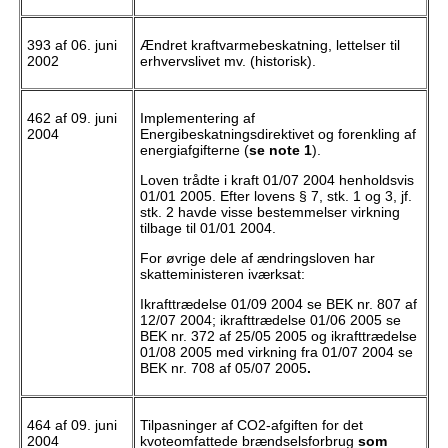
393 af 06. juni
Ændret kraftvarmebeskatning, lettelser til
2002
erhvervslivet mv. (historisk).
462 af 09. juni
Implementering af
2004
Energibeskatningsdirektivet og forenkling af
energiafgifterne (
se note 1
).
Loven trådte i kraft 01/07 2004 henholdsvis
01/01 2005. Efter lovens § 7, stk. 1 og 3, jf.
stk. 2 havde visse bestemmelser virkning
tilbage til 01/01 2004.
For øvrige dele af ændringsloven har
skatteministeren iværksat:
Ikrafttrædelse 01/09 2004 se BEK nr. 807 af
12/07 2004; ikrafttrædelse 01/06 2005 se
BEK nr. 372 af 25/05 2005 og ikrafttrædelse
01/08 2005 med virkning fra 01/07 2004 se
BEK nr. 708 af 05/07 2005
.
464 af 09. juni
Tilpasninger af CO2-afgiften for det
2004
kvoteomfattede brændselsforbrug
som