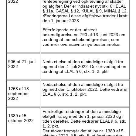
2022
renteberegning ved opkrævning af skatter
og afgifter. Der er indsat et nyt stk. 6 i ELAL
§ 11a, GASAL § 12, KULAL § 9, MINAL § 12.
Ændringerne i disse afgiftslove træder i kraft
den 1. januar 2023.
Efterfølgende er der udstedt
bekendtgørelse nr. 790 af 13. juni 2023 om
ændring af momsbekendtgørelsen, som
vedrører ovennævnte nye bestemmelser
906 af 21. juni
Nedsættelse af den almindelige elafgift fra
2022
og med den 1. juli 2022. Der er vedtaget en
ændring af ELAL § 6, stk. 1, 2. pkt.
Nedsættelse af den almindelige elafgift fra
1268 af 13.
og med den 1. oktober 2022. Dette vedrører
september
ELAL § 6, stk. 1, 2. pkt.
2022
Forskellige ændringer af den almindelige
1389 af 5.
elafgift fra og med den 1. januar 2023 og i
oktober 2022
tiden derefter. Dette vedrører ELAL § 6, stk.
1, 2. pkt.
Derudover fremgår det af lov nr. 1389 af 5.
oktober 2022, § 5, stk. 5, at foretages der