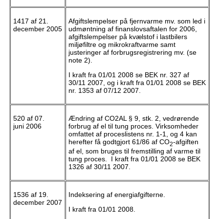
1417 af 21.
Afgiftslempelser på fjernvarme mv. som led i
december 2005
udmøntning af finanslovsaftalen for 2006,
afgiftslempelser på kvælstof i lastbilers
miljøfiltre og mikrokraftvarme samt
justeringer af forbrugsregistrering mv. (se
note 2).
I kraft fra 01/01 2008 se BEK nr. 327 af
30/11 2007, og i kraft fra 01/01 2008 se BEK
nr. 1353 af 07/12 2007.
520 af 07.
Ændring af CO2AL § 9, stk. 2, vedrørende
juni 2006
forbrug af el til tung proces. Virksomheder
omfattet af proceslistens nr. 1-1, og 4 kan
herefter få godtgjort 61/86 af CO
-afgiften
2
af el, som bruges til fremstilling af varme til
tung proces. I kraft fra 01/01 2008 se BEK
1326 af 30/11 2007.
1536 af 19.
Indeksering af energiafgifterne.
december 2007
I kraft fra 01/01 2008.