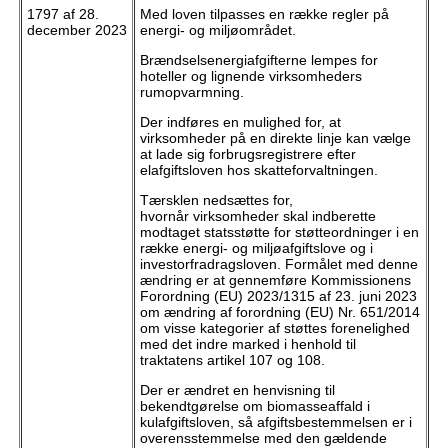
1797 af 28.
Med loven tilpasses en række regler på
december 2023
energi- og miljøområdet.
Brændselsenergiafgifterne lempes for
hoteller og lignende virksomheders
rumopvarmning.
Der indføres en mulighed for, at
virksomheder på en direkte linje kan vælge
at lade sig forbrugsregistrere efter
elafgiftsloven hos skatteforvaltningen.
Tærsklen nedsættes for,
hvornår virksomheder skal indberette
modtaget statsstøtte for støtteordninger i en
række energi- og miljøafgiftslove og i
investorfradragsloven. Formålet med denne
ændring er at gennemføre Kommissionens
Forordning (EU) 2023/1315 af 23. juni 2023
om ændring af forordning (EU) Nr. 651/2014
om visse kategorier af støttes forenelighed
med det indre marked i henhold til
traktatens artikel 107 og 108.
Der er ændret en henvisning til
bekendtgørelse om biomasseaffald i
kulafgiftsloven, så afgiftsbestemmelsen er i
overensstemmelse med den gældende