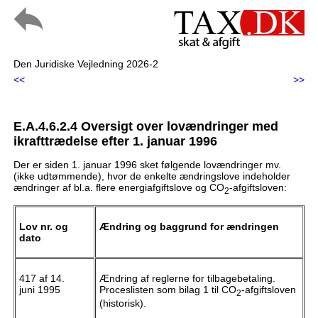
Den Juridiske Vejledning 2026-2
<<
>>
E.A.4.6.2.4 Oversigt over lovændringer med
ikrafttrædelse efter 1. januar 1996
Der er siden 1. januar 1996 sket følgende lovændringer mv.
(ikke udtømmende), hvor de enkelte ændringslove indeholder
ændringer af bl.a. flere energiafgiftslove og CO
-afgiftsloven:
2
Lov nr. og
Ændring og baggrund for ændringen
dato
417 af 14.
Ændring af reglerne for tilbagebetaling.
juni 1995
Proceslisten som bilag 1 til CO
-afgiftsloven
2
(historisk).