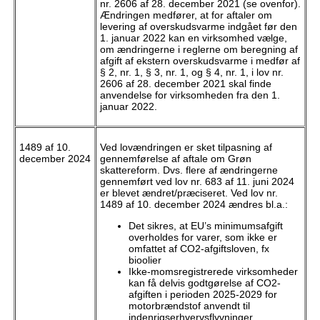
nr. 2606 af 28. december 2021 (se ovenfor).
Ændringen medfører, at for aftaler om
levering af overskudsvarme indgået før den
1. januar 2022 kan en virksomhed vælge,
om ændringerne i reglerne om beregning af
afgift af ekstern overskudsvarme i medfør af
§ 2, nr. 1, § 3, nr. 1, og § 4, nr. 1, i lov nr.
2606 af 28. december 2021 skal finde
anvendelse for virksomheden fra den 1.
januar 2022.
1489 af 10.
Ved lovændringen er sket tilpasning af
december 2024
gennemførelse af aftale om Grøn
skattereform. Dvs. flere af ændringerne
gennemført ved lov nr. 683 af 11. juni 2024
er blevet ændret/præciseret. Ved lov nr.
1489 af 10. december 2024 ændres bl.a.:
Det sikres, at EU’s minimumsafgift
overholdes for varer, som ikke er
omfattet af CO2-afgiftsloven, fx
bioolier
Ikke-momsregistrerede virksomheder
kan få delvis godtgørelse af CO2-
afgiften i perioden 2025-2029 for
motorbrændstof anvendt til
indenrigserhvervsflyvninger,