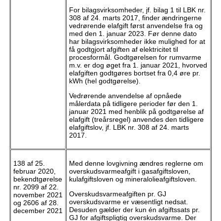
For bilagsvirksomheder, jf. bilag 1 til LBK nr.
308 af 24. marts 2017, finder ændringerne
vedrørende elafgift først anvendelse fra og
med den 1. januar 2023. Før denne dato
har bilagsvirksomheder ikke mulighed for at
få godtgjort afgiften af elektricitet til
procesformål. Godtgørelsen for rumvarme
m.v. er dog øget fra 1. januar 2021, hvorved
elafgiften godtgøres bortset fra 0,4 øre pr.
kWh (hel godtgørelse).
Vedrørende anvendelse af opnåede
målerdata på tidligere perioder før den 1.
januar 2021 med henblik på godtgørelse af
elafgift (treårsregel) anvendes den tidligere
elafgiftslov, jf. LBK nr. 308 af 24. marts
2017.
138 af 25.
Med denne lovgivning ændres reglerne om
februar 2020,
overskudsvarmeafgift i gasafgiftsloven,
bekendtgørelse
kulafgiftsloven og mineralolieafgiftsloven.
nr. 2099 af 22.
Overskudsvarmeafgiften pr. GJ
november 2021
overskudsvarme er væsentligt nedsat.
og 2606 af 28.
Desuden gælder der kun én afgiftssats pr.
december 2021
GJ for afgiftspligtig overskudsvarme. Der