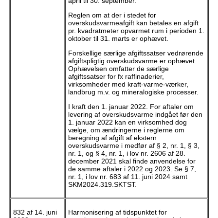
april til 30. september.
Reglen om at der i stedet for
overskudsvarmeafgift kan betales en afgift
pr. kvadratmeter opvarmet rum i perioden 1.
oktober til 31. marts er ophævet.
Forskellige særlige afgiftssatser vedrørende
afgiftspligtig overskudsvarme er ophævet.
Ophævelsen omfatter de særlige
afgiftssatser for fx raffinaderier,
virksomheder med kraft-varme-værker,
landbrug m.v. og mineralogiske processer.
I kraft den 1. januar 2022. For aftaler om
levering af overskudsvarme indgået før den
1. januar 2022 kan en virksomhed dog
vælge, om ændringerne i reglerne om
beregning af afgift af ekstern
overskudsvarme i medfør af § 2, nr. 1, § 3,
nr. 1, og § 4, nr. 1, i lov nr. 2606 af 28.
december 2021 skal finde anvendelse for
de samme aftaler i 2022 og 2023. Se § 7,
nr. 1, i lov nr. 683 af 11. juni 2024 samt
SKM2024.319.SKTST.
832 af 14. juni
Harmonisering af tidspunktet for