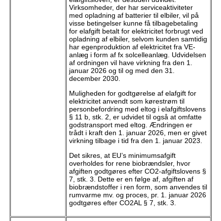
Virksomheder, der har serviceaktiviteter
med opladning af batterier til elbiler, vil på
visse betingelser kunne få tilbagebetaling
for elafgift betalt for elektricitet forbrugt ved
opladning af elbiler, selvom kunden samtidig
har egenproduktion af elektricitet fra VE-
anlæg i form af fx solcelleanlæg. Udvidelsen
af ordningen vil have virkning fra den 1.
januar 2026 og til og med den 31.
december 2030.
Muligheden for godtgørelse af elafgift for
elektricitet anvendt som kørestrøm til
personbefordring med eltog i elafgiftslovens
§ 11 b, stk. 2, er udvidet til også at omfatte
godstransport med eltog. Ændringen er
trådt i kraft den 1. januar 2026, men er givet
virkning tilbage i tid fra den 1. januar 2023.
Det sikres, at EU’s minimumsafgift
overholdes for rene biobrændsler, hvor
afgiften godtgøres efter CO2-afgiftslovens §
7, stk. 3. Dette er en følge af, afgiften af
biobrændstoffer i ren form, som anvendes til
rumvarme mv. og proces, pr. 1. januar 2026
godtgøres efter CO2AL § 7, stk. 3.