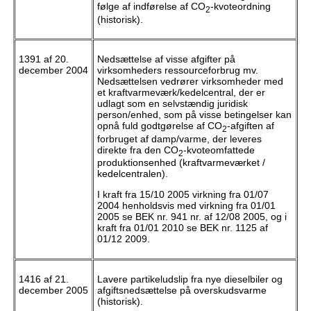
følge af indførelse af CO
-kvoteordning
2
(historisk).
1391 af 20.
Nedsættelse af visse afgifter på
december 2004
virksomheders ressourceforbrug mv.
Nedsættelsen vedrører virksomheder med
et kraftvarmeværk/kedelcentral, der er
udlagt som en selvstændig juridisk
person/enhed, som på visse betingelser kan
opnå fuld godtgørelse af CO
-afgiften af
2
forbruget af damp/varme, der leveres
direkte fra den CO
-kvoteomfattede
2
produktionsenhed (kraftvarmeværket /
kedelcentralen).
I kraft fra 15/10 2005 virkning fra 01/07
2004 henholdsvis med virkning fra 01/01
2005 se BEK nr. 941 nr. af 12/08 2005, og i
kraft fra 01/01 2010 se BEK nr. 1125 af
01/12 2009.
1416 af 21.
Lavere partikeludslip fra nye dieselbiler og
december 2005
afgiftsnedsættelse på overskudsvarme
(historisk).