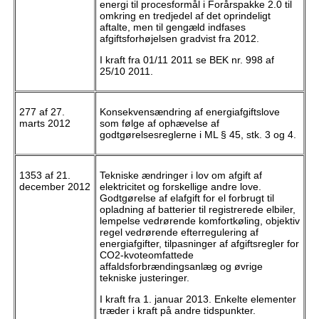
energi til procesformål i Forårspakke 2.0 til
omkring en tredjedel af det oprindeligt
aftalte, men til gengæld indfases
afgiftsforhøjelsen gradvist fra 2012.
I kraft fra 01/11 2011 se BEK nr. 998 af
25/10 2011.
277 af 27.
Konsekvensændring af energiafgiftslove
marts 2012
som følge af ophævelse af
godtgørelsesreglerne i ML § 45, stk. 3 og 4.
1353 af 21.
Tekniske ændringer i lov om afgift af
december 2012
elektricitet og forskellige andre love.
Godtgørelse af elafgift for el forbrugt til
opladning af batterier til registrerede elbiler,
lempelse vedrørende komfortkøling, objektiv
regel vedrørende efterregulering af
energiafgifter, tilpasninger af afgiftsregler for
CO2-kvoteomfattede
affaldsforbrændingsanlæg og øvrige
tekniske justeringer.
I kraft fra 1. januar 2013. Enkelte elementer
træder i kraft på andre tidspunkter.