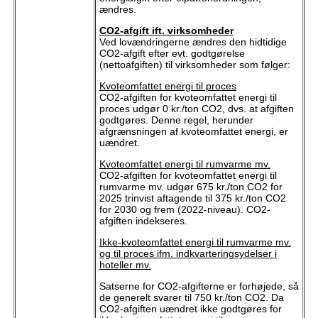
ændres.
CO2-afgift ift. virksomheder
Ved lovændringerne ændres den hidtidige
CO2-afgift efter evt. godtgørelse
(nettoafgiften) til virksomheder som følger:
Kvoteomfattet energi til proces
CO2-afgiften for kvoteomfattet energi til
proces udgør 0 kr./ton CO2, dvs. at afgiften
godtgøres. Denne regel, herunder
afgrænsningen af kvoteomfattet energi, er
uændret.
Kvoteomfattet energi til rumvarme mv.
CO2-afgiften for kvoteomfattet energi til
rumvarme mv. udgør 675 kr./ton CO2 for
2025 trinvist aftagende til 375 kr./ton CO2
for 2030 og frem (2022-niveau). CO2-
afgiften indekseres.
Ikke-kvoteomfattet energi til rumvarme mv.
og til proces ifm. indkvarteringsydelser i
hoteller mv.
Satserne for CO2-afgifterne er forhøjede, så
de generelt svarer til 750 kr./ton CO2. Da
CO2-afgiften uændret ikke godtgøres for