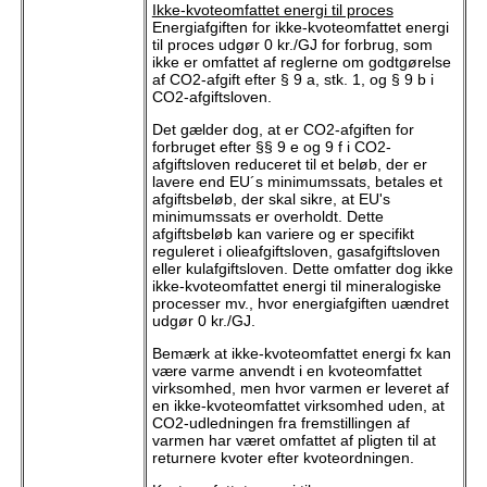
Ikke-kvoteomfattet energi til proces
Energiafgiften for ikke-kvoteomfattet energi
til proces udgør 0 kr./GJ for forbrug, som
ikke er omfattet af reglerne om godtgørelse
af CO2-afgift efter § 9 a, stk. 1, og § 9 b i
CO2-afgiftsloven.
Det gælder dog, at er CO2-afgiften for
forbruget efter §§ 9 e og 9 f i CO2-
afgiftsloven reduceret til et beløb, der er
lavere end EU´s minimumssats, betales et
afgiftsbeløb, der skal sikre, at EU's
minimumssats er overholdt. Dette
afgiftsbeløb kan variere og er specifikt
reguleret i olieafgiftsloven, gasafgiftsloven
eller kulafgiftsloven. Dette omfatter dog ikke
ikke-kvoteomfattet energi til mineralogiske
processer mv., hvor energiafgiften uændret
udgør 0 kr./GJ.
Bemærk at ikke-kvoteomfattet energi fx kan
være varme anvendt i en kvoteomfattet
virksomhed, men hvor varmen er leveret af
en ikke-kvoteomfattet virksomhed uden, at
CO2-udledningen fra fremstillingen af
varmen har været omfattet af pligten til at
returnere kvoter efter kvoteordningen.