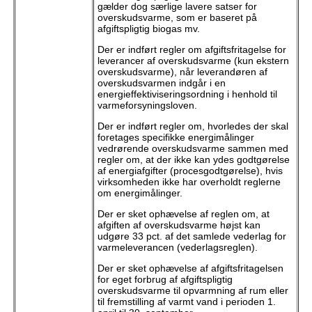
gælder dog særlige lavere satser for
overskudsvarme, som er baseret på
afgiftspligtig biogas mv.
Der er indført regler om afgiftsfritagelse for
leverancer af overskudsvarme (kun ekstern
overskudsvarme), når leverandøren af
overskudsvarmen indgår i en
energieffektiviseringsordning i henhold til
varmeforsyningsloven.
Der er indført regler om, hvorledes der skal
foretages specifikke energimålinger
vedrørende overskudsvarme sammen med
regler om, at der ikke kan ydes godtgørelse
af energiafgifter (procesgodtgørelse), hvis
virksomheden ikke har overholdt reglerne
om energimålinger.
Der er sket ophævelse af reglen om, at
afgiften af overskudsvarme højst kan
udgøre 33 pct. af det samlede vederlag for
varmeleverancen (vederlagsreglen).
Der er sket ophævelse af afgiftsfritagelsen
for eget forbrug af afgiftspligtig
overskudsvarme til opvarmning af rum eller
til fremstilling af varmt vand i perioden 1.