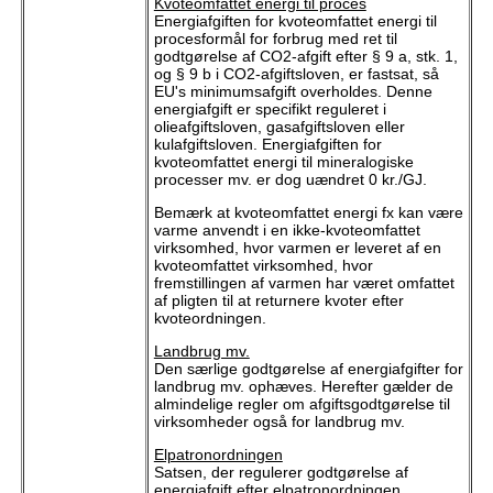
Kvoteomfattet energi til proces
Energiafgiften for kvoteomfattet energi til
procesformål for forbrug med ret til
godtgørelse af CO2-afgift efter § 9 a, stk. 1,
og § 9 b i CO2-afgiftsloven, er fastsat, så
EU's minimumsafgift overholdes. Denne
energiafgift er specifikt reguleret i
olieafgiftsloven, gasafgiftsloven eller
kulafgiftsloven. Energiafgiften for
kvoteomfattet energi til mineralogiske
processer mv. er dog uændret 0 kr./GJ.
Bemærk at kvoteomfattet energi fx kan være
varme anvendt i en ikke-kvoteomfattet
virksomhed, hvor varmen er leveret af en
kvoteomfattet virksomhed, hvor
fremstillingen af varmen har været omfattet
af pligten til at returnere kvoter efter
kvoteordningen.
Landbrug mv.
Den særlige godtgørelse af energiafgifter for
landbrug mv. ophæves. Herefter gælder de
almindelige regler om afgiftsgodtgørelse til
virksomheder også for landbrug mv.
Elpatronordningen
Satsen, der regulerer godtgørelse af
energiafgift efter elpatronordningen,