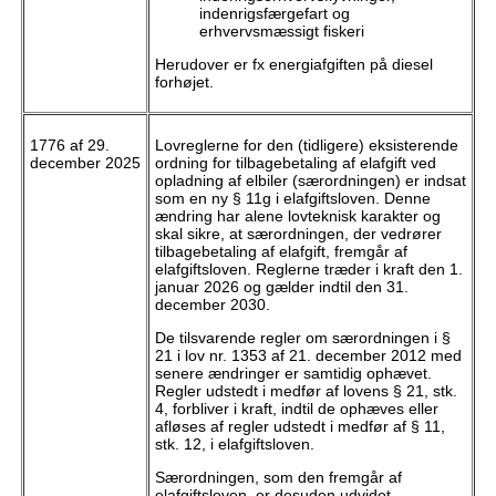
indenrigsfærgefart og
erhvervsmæssigt fiskeri
Herudover er fx energiafgiften på diesel
forhøjet.
1776 af 29.
Lovreglerne for den (tidligere) eksisterende
december 2025
ordning for tilbagebetaling af elafgift ved
opladning af elbiler (særordningen) er indsat
som en ny § 11g i elafgiftsloven. Denne
ændring har alene lovteknisk karakter og
skal sikre, at særordningen, der vedrører
tilbagebetaling af elafgift, fremgår af
elafgiftsloven. Reglerne træder i kraft den 1.
januar 2026 og gælder indtil den 31.
december 2030.
De tilsvarende regler om særordningen i §
21 i lov nr. 1353 af 21. december 2012 med
senere ændringer er samtidig ophævet.
Regler udstedt i medfør af lovens § 21, stk.
4, forbliver i kraft, indtil de ophæves eller
afløses af regler udstedt i medfør af § 11,
stk. 12, i elafgiftsloven.
Særordningen, som den fremgår af
elafgiftsloven, er desuden udvidet.