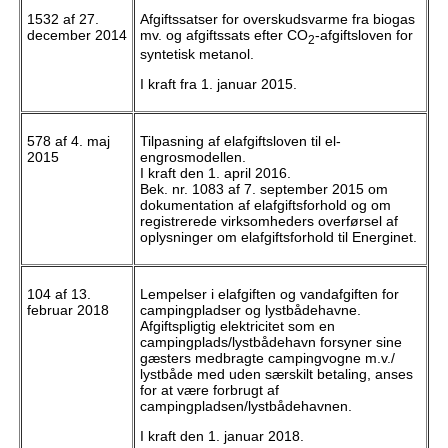
1532 af 27.
Afgiftssatser for overskudsvarme fra biogas
december 2014
mv. og afgiftssats efter CO
-afgiftsloven for
2
syntetisk metanol.
I kraft fra 1. januar 2015.
578 af 4. maj
Tilpasning af elafgiftsloven til el-
2015
engrosmodellen.
I kraft den 1. april 2016.
Bek. nr. 1083 af 7. september 2015 om
dokumentation af elafgiftsforhold og om
registrerede virksomheders overførsel af
oplysninger om elafgiftsforhold til Energinet.
104 af 13.
Lempelser i elafgiften og vandafgiften for
februar 2018
campingpladser og lystbådehavne.
Afgiftspligtig elektricitet som en
campingplads/lystbådehavn forsyner sine
gæsters medbragte campingvogne m.v./
lystbåde med uden særskilt betaling, anses
for at være forbrugt af
campingpladsen/lystbådehavnen.
I kraft den 1. januar 2018.