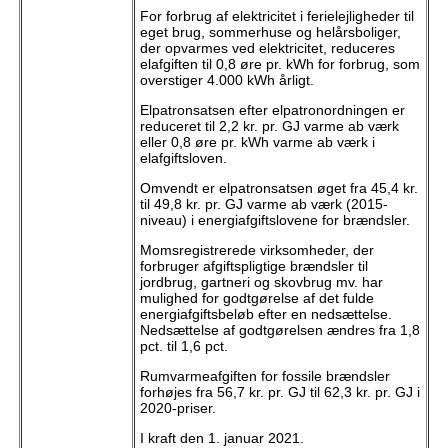
For forbrug af elektricitet i ferielejligheder til
eget brug, sommerhuse og helårsboliger,
der opvarmes ved elektricitet, reduceres
elafgiften til 0,8 øre pr. kWh for forbrug, som
overstiger 4.000 kWh årligt.
Elpatronsatsen efter elpatronordningen er
reduceret til 2,2 kr. pr. GJ varme ab værk
eller 0,8 øre pr. kWh varme ab værk i
elafgiftsloven.
Omvendt er elpatronsatsen øget fra 45,4 kr.
til 49,8 kr. pr. GJ varme ab værk (2015-
niveau) i energiafgiftslovene for brændsler.
Momsregistrerede virksomheder, der
forbruger afgiftspligtige brændsler til
jordbrug, gartneri og skovbrug mv. har
mulighed for godtgørelse af det fulde
energiafgiftsbeløb efter en nedsættelse.
Nedsættelse af godtgørelsen ændres fra 1,8
pct. til 1,6 pct.
Rumvarmeafgiften for fossile brændsler
forhøjes fra 56,7 kr. pr. GJ til 62,3 kr. pr. GJ i
2020-priser.
I kraft den 1. januar 2021.