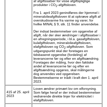
af afgiftssatser for visse afgiftspligtige
produkter i CO
-afgiftsloven.
2
Fra 1. april 2023 genindføres der hjemmel i
mineralolieafgiftsloven til at opkræve afgift af
overskudsvarme fra varme og varer, for
hvilke MINAL § 9, stk. 11 finder anvendelse.
Der indsat bestemmelser om opgørelse af
afgift, når der sker ændringer i afgiftssatser i
en afregningsperiode, i bl.a. gasafgiftsloven,
kulafgiftsloven, mineralolieafgiftsloven,
elafgiftsloven og CO
-afgiftsloven. Som
2
udgangspunkt skal der foretages en
tidsbaseret opgørelse (fordeling) af
leverancerne før og efter en afgiftsændring.
Foretages der måling, hvor den faktiske
andel af leverancerne før og efter en
afgiftsændring opgøres, skal målingerne
dog anvendes ved opgørelsen.
Bestemmelserne er trådt i kraft den 1. april
2023.
Loven ændrer primært lov om elforsyning.
415 af 25. april
Som følge heraf er der indsat bestemmelser
2023
vedrørende direkte linjer for elektricitet i
elafgiftsloven.