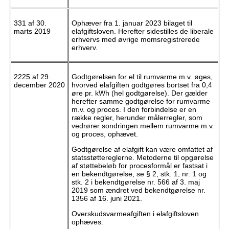
331 af 30.
Ophæver fra 1. januar 2023 bilaget til
marts 2019
elafgiftsloven. Herefter sidestilles de liberale
erhvervs med øvrige momsregistrerede
erhverv.
2225 af 29.
Godtgørelsen for el til rumvarme m.v. øges,
december 2020
hvorved elafgiften godtgøres bortset fra 0,4
øre pr. kWh (hel godtgørelse). Der gælder
herefter samme godtgørelse for rumvarme
m.v. og proces. I den forbindelse er en
række regler, herunder målerregler, som
vedrører sondringen mellem rumvarme m.v.
og proces, ophævet.
Godtgørelse af elafgift kan være omfattet af
statsstøttereglerne. Metoderne til opgørelse
af støttebeløb for procesformål er fastsat i
en bekendtgørelse, se § 2, stk. 1, nr. 1 og
stk. 2 i bekendtgørelse nr. 566 af 3. maj
2019 som ændret ved bekendtgørelse nr.
1356 af 16. juni 2021.
Overskudsvarmeafgiften i elafgiftsloven
ophæves.