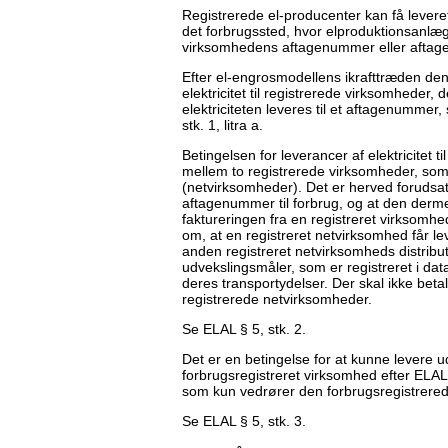
Registrerede el-producenter kan få leveret e
det forbrugssted, hvor elproduktionsanlæg
virksomhedens aftagenummer eller aftage
Efter el-engrosmodellens ikrafttræden den 1
elektricitet til registrerede virksomheder, 
elektriciteten leveres til et aftagenumme
stk. 1, litra a.
Betingelsen for leverancer af elektricitet t
mellem to registrerede virksomheder, som e
(netvirksomheder). Det er herved forudsat, 
aftagenummer til forbrug, og at den derme
faktureringen fra en registreret virksomhe
om, at en registreret netvirksomhed får lev
anden registreret netvirksomheds distribut
udvekslingsmåler, som er registreret i da
deres transportydelser. Der skal ikke betal
registrerede netvirksomheder.
Se ELAL § 5, stk. 2.
Det er en betingelse for at kunne levere uden
forbrugsregistreret virksomhed efter ELAL §
som kun vedrører den forbrugsregistrere
Se ELAL § 5, stk. 3.