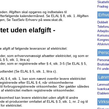
Skattefr
Fradrag 
eden. Afgiften skal opgøres og indbetales til
Erhve
efterfølgende kalendermåned. Se ELAL § 8, stk. 1. Afgiften
ningen, Se TastSelv Erhverv på www.skat.dk.
Dobbelt
Telefonu
tet uden elafgift -
Arbejds
Kursusu
Kongres-
Afskrivn
afgift af følgende leverancer af elektricitet:
Pers
mheder, som erhvervsmæssigt afsætter elektricitet, og som er
§ 5, stk. 1, litra a)
Persona
heder, som er registrerede efter § 4, stk. 3-5 (Se ELAL § 5,
Bruttol
Fri unde
 udlandet (Se ELAL § 5, stk. 1, litra c).
Lønm
AL § 4, stk. 1, kan som nævnt ovenfor levere elektricitet
 registrerede efter ELAL § 4, når virksomhederne
Lønmodt
r til forbrugsregistrerede virksomheder. Der gælder således
Iværksæ
 af elektricitet mellem registrerede virksomheder.
Etabler
somhed kan levere elektricitet uden afgift til andre
Virk
de el-producenter omfattet af ELAL § 3, stk. 1, nr. 2 og til
or elektricitet.