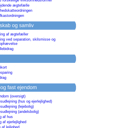
d forskellige virksomhedsformer
jdende ægtefælle
hedskatteordningen
afkastordningen
skab og samliv
ing af ægtefæller
ing ved separation, skilsmisse og
sophævelse
lebidrag
ikort
sparing
drag
 og fast ejendom
endom (oversigt)
udlejning (hus og ejerlejlighed)
udlejning (lejebolig)
udlejning (andelsbolig)
g af hus
g af ejerlejlighed
 af lejlighed