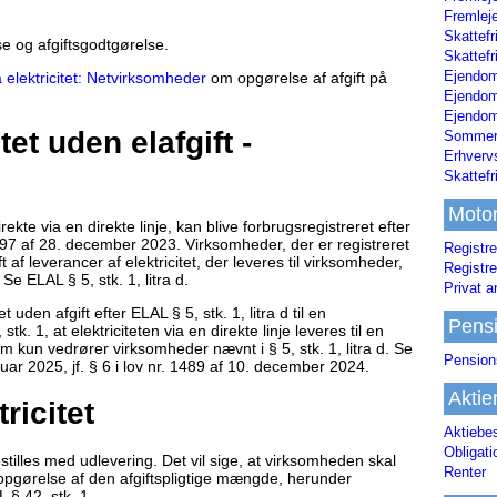
Fremleje
Skattefr
se og afgiftsgodtgørelse.
Skattefr
Ejendom
å elektricitet: Netvirksomheder
om opgørelse af afgift på
Ejendo
Ejendom
tet uden elafgift -
Sommerh
Erhverv
Skattef
Moto
rekte via en direkte linje, kan blive forbrugsregistreret efter
 1797 af 28. december 2023. Virksomheder, der er registreret
Registre
ft af leverancer af elektricitet, der leveres til virksomheder,
Registre
Se ELAL § 5, stk. 1, litra d.
Privat a
t uden afgift efter ELAL § 5, stk. 1, litra d til en
Pens
tk. 1, at elektriciteten via en direkte linje leveres til en
om kun vedrører virksomheder nævnt i § 5, stk. 1, litra d. Se
Pension
anuar 2025, jf. § 6 i lov nr. 1489 af 10. december 2024.
Aktie
ricitet
Aktiebe
Obligat
tilles med udlevering. Det vil sige, at virksomheden skal
Renter
 opgørelse af den afgiftspligtige mængde, herunder
L § 42, stk. 1.