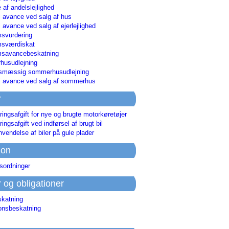
 af andelslejlighed
i avance ved salg af hus
i avance ved salg af ejerlejlighed
svurdering
msværdiskat
savancebeskatning
usudlejning
smæssig sommerhusudlejning
ri avance ved salg af sommerhus
r
ringsafgift for nye og brugte motorkøretøjer
ringsafgift ved indførsel af brugt bil
nvendelse af biler på gule plader
ion
sordninger
r og obligationer
skatning
ionsbeskatning