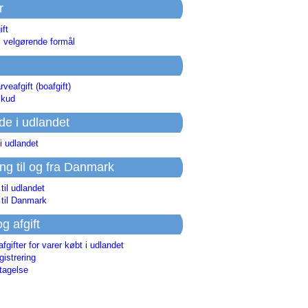
r
ift
l velgørende formål
rveafgift (boafgift)
skud
de i udlandet
i udlandet
ing til og fra Danmark
 til udlandet
 til Danmark
og afgift
afgifter for varer købt i udlandet
istrering
tagelse