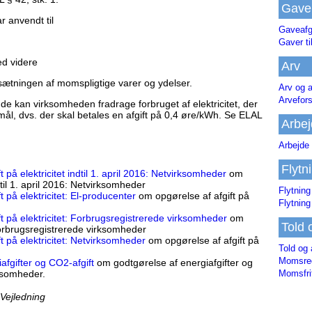
Gave
 anvendt til
Gaveafg
Gaver ti
ed videre
Arv
sætningen af momspligtige varer og ydelser.
Arv og a
Arvefor
de kan virksomheden fradrage forbruget af elektricitet, der
mål, dvs. der skal betales en afgift på 0,4 øre/kWh. Se ELAL
Arbej
Arbejde 
Flytn
 på elektricitet indtil 1. april 2016: Netvirksomheder
om
ndtil 1. april 2016: Netvirksomheder
Flytning
t på elektricitet: El-producenter
om opgørelse af afgift på
Flytning
ft på elektricitet: Forbrugsregistrerede virksomheder
om
Told 
 Forbrugsregistrerede virksomheder
t på elektricitet: Netvirksomheder
om opgørelse af afgift på
Told og 
Momsreg
afgifter og CO2-afgift
om godtgørelse af energiafgifter og
Momsfri
rksomheder.
 Vejledning