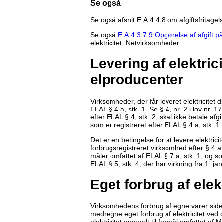
Se også
Se også afsnit E.A.4.4.8 om afgiftsfritagel
Se også
E.A.4.3.7.9 Opgørelse af afgift p
elektricitet: Netvirksomheder.
Levering af elektrici
elproducenter
Virksomheder, der får leveret elektricitet di
ELAL § 4 a, stk. 1. Se § 4, nr. 2 i lov nr.
efter ELAL § 4, stk. 2, skal ikke betale afgi
som er registreret efter ELAL § 4 a, stk. 1. 
Det er en betingelse for at levere elektricite
forbrugsregistreret virksomhed efter § 4 a, s
måler omfattet af ELAL § 7 a, stk. 1, og s
ELAL § 5, stk. 4, der har virkning fra 1. j
Eget forbrug af elekt
Virksomhedens forbrug af egne varer sides
medregne eget forbrug af elektricitet ved
elektricitet anvendt til formål omfattet af M