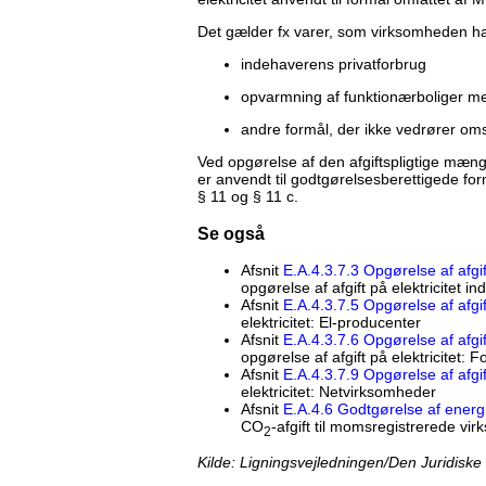
Det gælder fx varer, som virksomheden har
indehaverens privatforbrug
opvarmning af funktionærboliger m
andre formål, der ikke vedrører om
Ved opgørelse af den afgiftspligtige mæng
er anvendt til godtgørelsesberettigede for
§ 11 og § 11 c.
Se også
Afsnit
E.A.4.3.7.3 Opgørelse af afgift
opgørelse af afgift på elektricitet i
Afsnit
E.A.4.3.7.5 Opgørelse af afgif
elektricitet: El-producenter
Afsnit
E.A.4.3.7.6 Opgørelse af afgi
opgørelse af afgift på elektricitet:
Afsnit
E.A.4.3.7.9 Opgørelse af afgif
elektricitet: Netvirksomheder
Afsnit
E.A.4.6 Godtgørelse af energi
CO
-afgift til momsregistrerede vi
2
,,
Kilde: Ligningsvejledningen/Den Juridiske