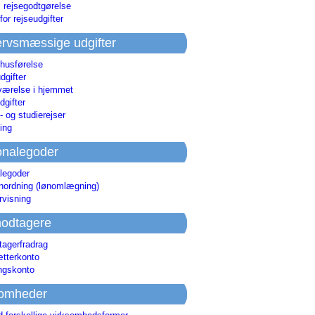
i rejsegodtgørelse
for rejseudgifter
rvsmæssige udgifter
 husførelse
dgifter
værelse i hjemmet
dgifter
 og studierejser
ing
onalegoder
legoder
ønordning (lønomlægning)
rvisning
odtagere
agerfradrag
tterkonto
ingskonto
somheder