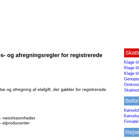
Skat
s- og afregningsregler for registrerede
Klage ti
Klage t
Klage ti
Genopta
Omkostn
se og afregning af elafgift, der gælder for registrerede
Skattest
Befor
Kørsels
Kørsels
t - netvirksomheder
Firmabil 
t - elproducenter
Rejs