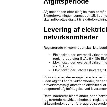
Afgiftsperiode
Afgiftsperioden efter elafgiftsloven er mån
Skatteforvaltningen senest den 15. i den 
skal indberettes digitalt til Skatteforvalt
Levering af elektrici
netvirksomheder
Registrerede virksomheder skal ikke betale 
Elektricitet, der leveres til virkso
registrerede efter ELAL § 4 (Se ELAL 
Elektricitet, der leveres til virksom
stk. 1, litra b)
Elektricitet, der udføres (leveres) til
Virksomheder, der er registrerede efter EL
uden afgift til andre virksomheder, der er
erhvervsmæssigt afsætter elektricitet elle
en generel afgiftsfritagelse ved leverancer
Dette indebærer blandt andet, at en netvirk
registrerede netvirksomheder, til registrere
virksomheder, der er forbrugsregistrerede f