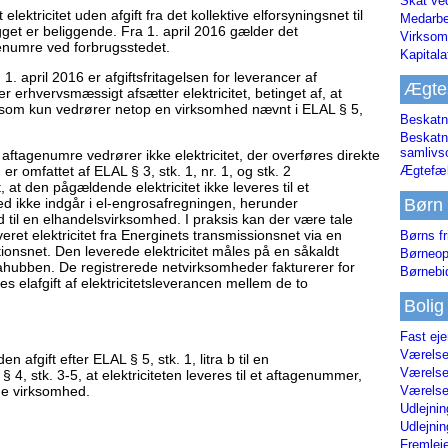
Skat ve
lektricitet uden afgift fra det kollektive elforsyningsnet til
Medarbe
get er beliggende. Fra 1. april 2016 gælder det
Virksom
numre ved forbrugsstedet.
Kapital
. april 2016 er afgiftsfritagelsen for leverancer af
Ægte
der erhvervsmæssigt afsætter elektricitet, betinget af, at
r, som kun vedrører netop en virksomhed nævnt i ELAL § 5,
Beskatn
Beskatn
samliv
il aftagenumre vedrører ikke elektricitet, der overføres direkte
r omfattet af ELAL § 3, stk. 1, nr. 1, og stk. 2
Ægtefæl
at den pågældende elektricitet ikke leveres til et
d ikke indgår i el-engrosafregningen, herunder
Børn
d til en elhandelsvirksomhed. I praksis kan der være tale
eret elektricitet fra Energinets transmissionsnet via en
Børns fr
ionsnet. Den leverede elektricitet måles på en såkaldt
Børneop
tahubben. De registrerede netvirksomheder fakturerer for
Børnebi
es elafgift af elektricitetsleverancen mellem de to
Bolig
Fast ej
Værelses
 afgift efter ELAL § 5, stk. 1, litra b til en
Værelses
 4, stk. 3-5, at elektriciteten leveres til et aftagenummer,
de virksomhed.
Værelses
Udlejnin
Udlejnin
Fremleje