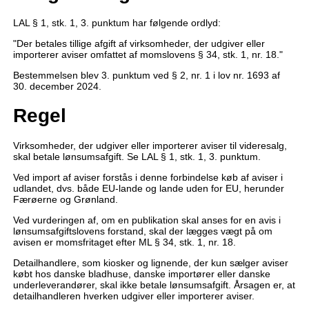
LAL § 1, stk. 1, 3. punktum har følgende ordlyd:
"Der betales tillige afgift af virksomheder, der udgiver eller
importerer aviser omfattet af momslovens § 34, stk. 1, nr. 18."
Bestemmelsen blev 3. punktum ved § 2, nr. 1 i lov nr. 1693 af
30. december 2024.
Regel
Virksomheder, der udgiver eller importerer aviser til videresalg,
skal betale lønsumsafgift. Se LAL § 1, stk. 1, 3. punktum.
Ved import af aviser forstås i denne forbindelse køb af aviser i
udlandet, dvs. både EU-lande og lande uden for EU, herunder
Færøerne og Grønland.
Ved vurderingen af, om en publikation skal anses for en avis i
lønsumsafgiftslovens forstand, skal der lægges vægt på om
avisen er momsfritaget efter ML § 34, stk. 1, nr. 18.
Detailhandlere, som kiosker og lignende, der kun sælger aviser
købt hos danske bladhuse, danske importører eller danske
underleverandører, skal ikke betale lønsumsafgift. Årsagen er, at
detailhandleren hverken udgiver eller importerer aviser.