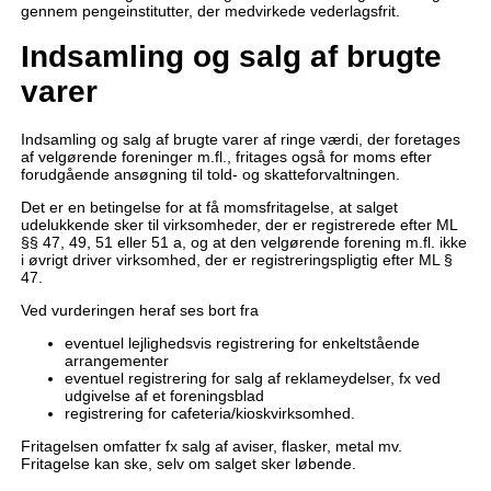
gennem pengeinstitutter, der medvirkede vederlagsfrit.
Indsamling og salg af brugte
varer
Indsamling og salg af brugte varer af ringe værdi, der foretages
af velgørende foreninger m.fl., fritages også for moms efter
forudgående ansøgning til told- og skatteforvaltningen.
Det er en betingelse for at få momsfritagelse, at salget
udelukkende sker til virksomheder, der er registrerede efter ML
§§ 47, 49, 51 eller 51 a, og at den velgørende forening m.fl. ikke
i øvrigt driver virksomhed, der er registreringspligtig efter ML §
47.
Ved vurderingen heraf ses bort fra
eventuel lejlighedsvis registrering for enkeltstående
arrangementer
eventuel registrering for salg af reklameydelser, fx ved
udgivelse af et foreningsblad
registrering for cafeteria/kioskvirksomhed.
Fritagelsen omfatter fx salg af aviser, flasker, metal mv.
Fritagelse kan ske, selv om salget sker løbende.