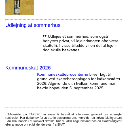
Udlejning af sommerhus
,,
Udlejes et sommerhus, som også
benyttes privat, vil lejeindtægten ofte være
skattefri. I visse tilfælde vil en del af lejen
dog skulle beskattes.
Kommuneskat 2026
Kommuneskatte­procenterne
bliver lagt til
grund ved skatteberegningen for indkomståret
2026. Afgørende er, i hvilken kommune man
havde bopæl den 5. september 2025.
!
Materialet på TAX.DK har alene til formål at informere generelt om udvalgte
retsregler. Har du behov for at træffe beslutning om, hvorvidt - og i givet fald hvordan
- du skal handle i et konkret tilfælde, bør du altid søge bistand hos en skatterådgiver
eller anmode om et bindende svar fra SKAT.