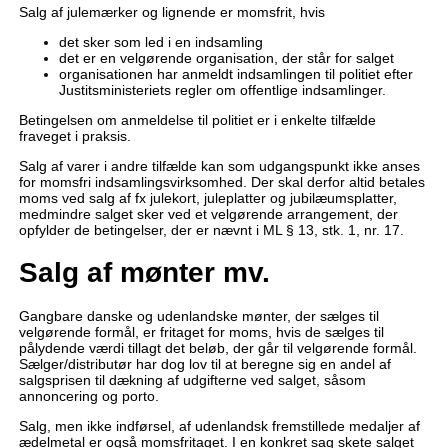
Salg af julemærker og lignende er momsfrit, hvis
det sker som led i en indsamling
det er en velgørende organisation, der står for salget
organisationen har anmeldt indsamlingen til politiet efter
Justitsministeriets regler om offentlige indsamlinger.
Betingelsen om anmeldelse til politiet er i enkelte tilfælde
fraveget i praksis.
Salg af varer i andre tilfælde kan som udgangspunkt ikke anses
for momsfri indsamlingsvirksomhed. Der skal derfor altid betales
moms ved salg af fx julekort, juleplatter og jubilæumsplatter,
medmindre salget sker ved et velgørende arrangement, der
opfylder de betingelser, der er nævnt i ML § 13, stk. 1, nr. 17.
Salg af mønter mv.
Gangbare danske og udenlandske mønter, der sælges til
velgørende formål, er fritaget for moms, hvis de sælges til
pålydende værdi tillagt det beløb, der går til velgørende formål.
Sælger/distributør har dog lov til at beregne sig en andel af
salgsprisen til dækning af udgifterne ved salget, såsom
annoncering og porto.
Salg, men ikke indførsel, af udenlandsk fremstillede medaljer af
ædelmetal er også momsfritaget. I en konkret sag skete salget