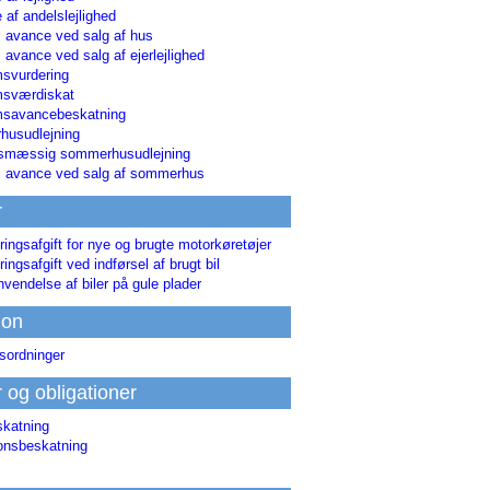
 af andelslejlighed
i avance ved salg af hus
i avance ved salg af ejerlejlighed
svurdering
msværdiskat
savancebeskatning
usudlejning
smæssig sommerhusudlejning
ri avance ved salg af sommerhus
r
ringsafgift for nye og brugte motorkøretøjer
ringsafgift ved indførsel af brugt bil
nvendelse af biler på gule plader
ion
sordninger
r og obligationer
skatning
ionsbeskatning