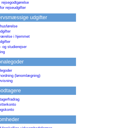
i rejsegodtgørelse
for rejseudgifter
rvsmæssige udgifter
 husførelse
dgifter
værelse i hjemmet
dgifter
 og studierejser
ing
onalegoder
legoder
ønordning (lønomlægning)
rvisning
odtagere
agerfradrag
tterkonto
ingskonto
somheder