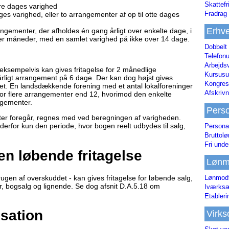
Skattefr
tre dages varighed
Fradrag 
ages varighed, eller to arrangementer af op til otte dages
Erhve
menter, der afholdes én gang årligt over enkelte dage, i
ler måneder, med en samlet varighed på ikke over 14 dage.
Dobbelt
Telefonu
Arbejds
eksempelvis kan gives fritagelse for 2 månedlige
Kursusu
rligt arrangement på 6 dage. Der kan dog højst gives
Kongres-
året. En landsdækkende forening med et antal lokalforeninger
Afskrivn
for flere arrangementer end 12, hvorimod den enkelte
ngementer.
Pers
eter foregår, regnes med ved beregningen af varigheden.
 derfor kun den periode, hvor bogen reelt udbydes til salg,
Persona
Bruttol
Fri unde
en løbende fritagelse
Lønm
ugen af overskuddet - kan gives fritagelse for løbende salg,
Lønmodt
r, bogsalg og lignende. Se dog afsnit D.A.5.18 om
Iværksæ
Etabler
sation
Virk