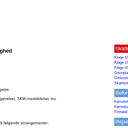
Skat
ighed
Klage ti
Klage t
Klage ti
Genopta
Omkostn
Skattest
gelse
Befor
fgørelser, SKM-meddelelser mv.
Kørsels
Kørsels
Firmabil 
Rejs
e til følgende arrangementer: