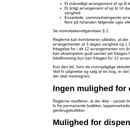
Et månedligt arrangement af op til 
Et årligt arrangement af op til 14 d
varighed
Ensartede, sammenhængende arrange
flere på hinanden følgende uger el
Se momsbekendtgørelsen § 1.
Reglerne kan kombineres således, at der 
arrangementer af 3 dages varighed og 1 å
fritagelse for i alt 12 arrangementer om 
kan eksempelvis godt samlet set fritages 
lokalforening kun kan fritages for 12 arra
Kun den tid, hvor de momspligtige aktivit
Ved fx udgivelse og salg af en bog, er det
der skal medregnes.
Ingen mulighed for 
Reglerne medfører, at der ikke - uanset br
fx fra permanente butikker, loppemarkede
genbrugsbutikker.
Mulighed for dispen