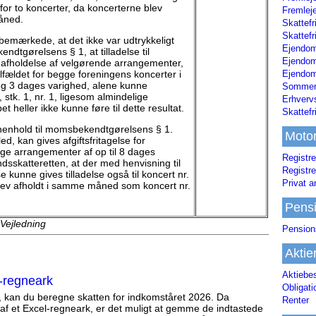
e for to koncerter, da koncerterne blev
Fremleje
åned.
Skattefr
Skattefr
bemærkede, at det ikke var udtrykkeligt
Ejendom
dtgørelsens § 1, at tilladelse til
Ejendo
or afholdelse af velgørende arrangementer,
ilfældet for begge foreningens koncerter i
Ejendom
eg 3 dages varighed, alene kunne
Sommerh
 stk. 1, nr. 1, ligesom almindelige
Erhverv
et heller ikke kunne føre til dette resultat.
Skattef
i henhold til momsbekendtgørelsens § 1.
Moto
 led, kan gives afgiftsfritagelse for
lige arrangementer af op til 8 dages
Registre
dsskatteretten, at der med henvisning til
Registre
kunne gives tilladelse også til koncert nr.
Privat a
lev afholdt i samme måned som koncert nr.
Pens
 Vejledning
Pension
Aktie
Aktiebe
-regneark
Obligat
, kan du beregne skatten for indkomståret 2026. Da
Renter
af et Excel-regneark, er det muligt at gemme de indtastede