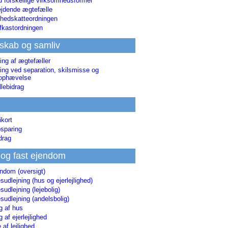
d forskellige virksomhedsformer
jdende ægtefælle
hedskatteordningen
afkastordningen
skab og samliv
ing af ægtefæller
ing ved separation, skilsmisse og
sophævelse
lebidrag
ikort
sparing
drag
 og fast ejendom
endom (oversigt)
udlejning (hus og ejerlejlighed)
udlejning (lejebolig)
udlejning (andelsbolig)
g af hus
g af ejerlejlighed
 af lejlighed