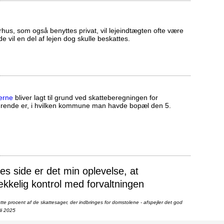
us, som også benyttes privat, vil lejeindtægten ofte være
ælde vil en del af lejen dog skulle beskattes.
erne
bliver lagt til grund ved skatteberegningen for
ørende er, i hvilken kommune man havde bopæl den 5.
 side er det min oplevelse, at
ækkelig kontrol med forvaltningen
te procent af de skattesager, der indbringes for domstolene - afspejler det god
li 2025