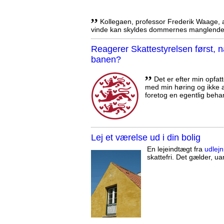
,,
Kollegaen, professor Frederik Waage, an
vinde kan skyldes dommernes manglende 
Reagerer Skattestyrelsen først
banen?
,,
Det er efter min opfatt
med min høring og ikke a
foretog en egentlig beha
Lej et værelse ud i din bolig
En lejeindtægt fra
udlejn
skattefri. Det gælder, uan