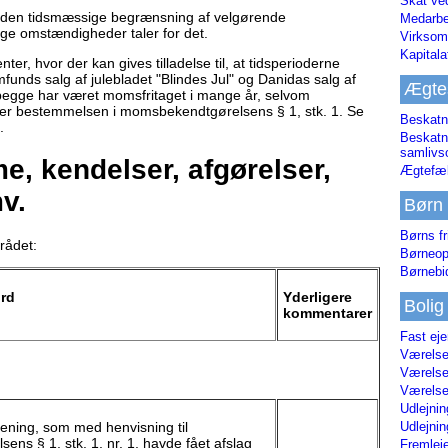
Skat ve
, at den tidsmæssige begrænsning af velgørende
Medarbe
ige omstændigheder taler for det.
Virksom
Kapital
, hvor der kan gives tilladelse til, at tidsperioderne
nds salg af julebladet "Blindes Jul" og Danidas salg af
Ægte
 begge har været momsfritaget i mange år, selvom
ver bestemmelsen i momsbekendtgørelsens § 1, stk. 1. Se
Beskatn
.
Beskatn
samliv
, kendelser, afgørelser,
Ægtefæl
v.
Børn
Børns fr
rådet:
Børneop
Børnebi
ord
Yderligere
Bolig
kommentarer
Fast ej
Værelses
Værelses
Værelses
Udlejnin
ening, som med henvisning til
Udlejnin
ns § 1, stk. 1, nr. 1, havde fået afslag
Fremleje