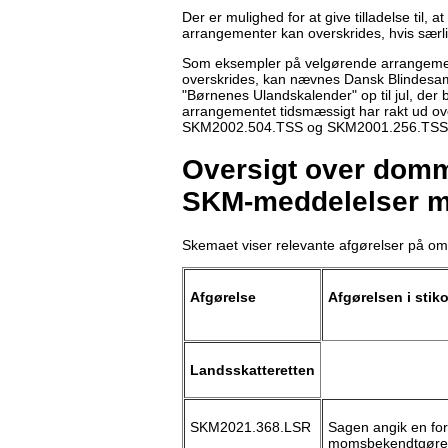
Der er mulighed for at give tilladelse til
arrangementer kan overskrides, hvis særl
Som eksempler på velgørende arrangementer
overskrides, kan nævnes Dansk Blindesamfu
"Børnenes Ulandskalender" op til jul, der
arrangementet tidsmæssigt har rakt ud o
SKM2002.504.TSS og SKM2001.256.TSS
Oversigt over domme
SKM-meddelelser m
Skemaet viser relevante afgørelser på om
Afgørelse
Afgørelsen i stik
Landsskatteretten
SKM2021.368.LSR
Sagen angik en for
momsbekendtgørelse