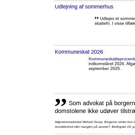
Udlejning af sommerhus
,,
Udlejes et sommerh
skattefri. I visse tilf
Kommuneskat 2026
Kommuneskatte­procent
indkomståret 2026. Afg
september 2025.
,,
Som advokat på borgernes
domstolene ikke udøver tilstr
Højesteretsadvokat Michael Serup: Borgerne vinder kun ot
retssikkerhed eller manglen på samme?, Berlingske 24. ju