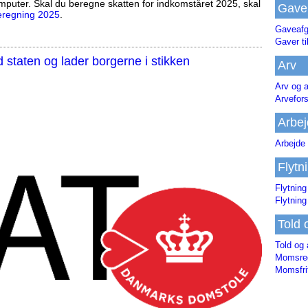
mputer. Skal du beregne skatten for indkomståret 2025, skal
Gave
eregning 2025
.
Gaveafg
Gaver ti
staten og lader borgerne i stikken
Arv
Arv og a
Arvefor
Arbej
Arbejde 
Flytn
Flytning
Flytning
Told 
Told og 
Momsreg
Momsfri