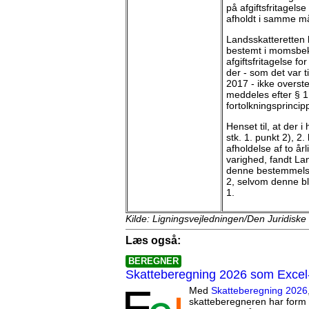
på afgiftsfritagels
afholdt i samme m
Landsskatteretten 
bestemt i momsbeken
afgiftsfritagelse f
der - som det var t
2017 - ikke overst
meddeles efter § 1,
fortolkningsprincipp
Henset til, at der 
stk. 1. punkt 2), 2.
afholdelse af to år
varighed, fandt Lan
denne bestemmelse 
2, selvom denne b
1.
Kilde: Ligningsvejledningen/Den Juridiske
Læs også:
BEREGNER
Skatteberegning 2026 som Excel
Med
Skatteberegning 2026
skatteberegneren har form 