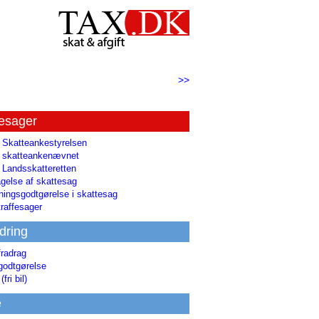
>>
tesager
l Skatteankestyrelsen
il skatteankenævnet
l Landsskatteretten
gelse af skattesag
ingsgodtgørelse i skattesag
raffesager
dring
fradrag
godtgørelse
(fri bil)
e