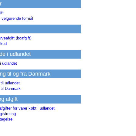
r
ift
l velgørende formål
rveafgift (boafgift)
skud
de i udlandet
i udlandet
ing til og fra Danmark
 til udlandet
 til Danmark
og afgift
afgifter for varer købt i udlandet
istrering
tagelse