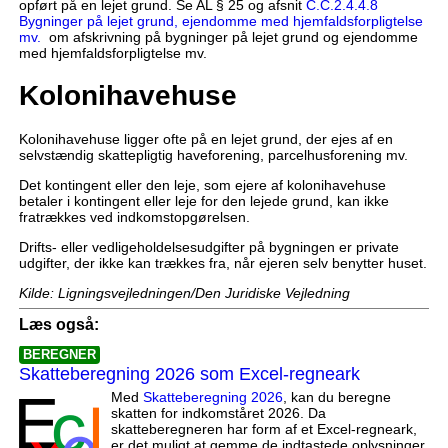
opført på en lejet grund. Se AL § 25 og afsnit
C.C.2.4.4.8
Bygninger på lejet grund, ejendomme med hjemfaldsforpligtelse
mv.
om afskrivning på bygninger på lejet grund og ejendomme
med hjemfaldsforpligtelse mv.
Kolonihavehuse
Kolonihavehuse ligger ofte på en lejet grund, der ejes af en
selvstændig skattepligtig haveforening, parcelhusforening mv.
Det kontingent eller den leje, som ejere af kolonihavehuse
betaler i kontingent eller leje for den lejede grund, kan ikke
fratrækkes ved indkomstopgørelsen.
Drifts- eller vedligeholdelsesudgifter på bygningen er private
udgifter, der ikke kan trækkes fra, når ejeren selv benytter huset.
Kilde: Ligningsvejledningen/Den Juridiske Vejledning
Læs også:
BEREGNER
Skatteberegning 2026 som Excel-regneark
Med
Skatteberegning 2026
, kan du beregne
skatten for indkomståret 2026. Da
skatteberegneren har form af et Excel-regneark,
er det muligt at gemme de indtastede oplysninger