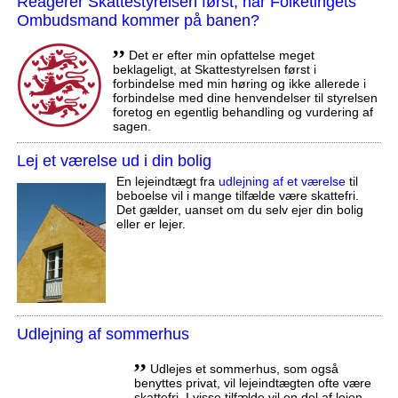
Reagerer Skattestyrelsen først, når Folketingets
Ombudsmand kommer på banen?
,,
Det er efter min opfattelse meget
beklageligt, at Skattestyrelsen først i
forbindelse med min høring og ikke allerede i
forbindelse med dine henvendelser til styrelsen
foretog en egentlig behandling og vurdering af
sagen.
Lej et værelse ud i din bolig
En lejeindtægt fra
udlejning af et værelse
til
beboelse vil i mange tilfælde være skattefri.
Det gælder, uanset om du selv ejer din bolig
eller er lejer.
Udlejning af sommerhus
,,
Udlejes et sommerhus, som også
benyttes privat, vil lejeindtægten ofte være
skattefri. I visse tilfælde vil en del af lejen