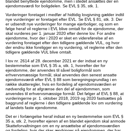
blandet benyttede ejendomme, men i stedet ansættes der en
ejendomsværdi for boligdelen. Se EVL § 35, stk. 1.
Vurderinger foretaget i medfør af hidtidig lovgivning gælder indtil
nye vurderinger er foretaget efter EVL. Se EVL § 81, stk. 3. Der
er udsendt nye vurderinger for mange ejerboliger, og som en
følge heraf vil reglerne i EVL blive omtalt for de ejendomme, der
skal vurderes per 1. januar 2020 efter denne lov. For andre
ejendomme, hvor der i 2020 er sket en videreførelse af en
vurdering foretaget efter den tidligere gældende VUL, og hvor
der endnu ikke foreligger en ny vurdering, vil reglerne efter den
tidligere gældende VUL blive omtalt.
I lov nr. 2614 af 28. december 2021 er der indsat en ny
bestemmelse som EVL § 35 a, stk. 1, hvorefter der for
ejendomme, der anvendes til såvel boligformål som
erhvervsmæssige formål, skal anvendes den senest ansatte
ejendomsværdi efter EVL § 88 som beregningsgrundlag i en
række skatteregler, hvis en fordeling af ejendomsværdien er
nødvendig for at afgrænse den del af ejendommen, som
anvendes til erhvervsmæssige formål. Det følger af EVL § 88, at
vurderingerne pr. 1. oktober 2018, 2019 og 2020 fastsættes på
baggrund af reglerne i den tidligere gældende lov om vurdering
af landets faste ejendomme.
Det er i forlængelse heraf indsat en ny bestemmelse som EVL §
35 a, stk. 2, hvorefter ejeren af en blandet ejendom skal anmode
Skatteforvaltningen om en ny ansættelse af ejendomsværdien
og fordeling, hvis der sker ændringer på ejendommen, der har