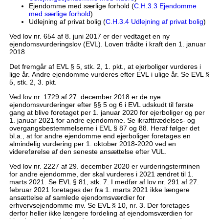
Ejendomme med særlige forhold (
C.H.3.3 Ejendomme
med særlige forhold
)
Udlejning af privat bolig (
C.H.3.4 Udlejning af privat bolig
)
Ved lov nr. 654 af 8. juni 2017 er der vedtaget en ny
ejendomsvurderingslov (EVL). Loven trådte i kraft den 1. januar
2018.
Det fremgår af EVL § 5, stk. 2, 1. pkt., at ejerboliger vurderes i
lige år. Andre ejendomme vurderes efter EVL i ulige år. Se EVL §
5, stk. 2, 3. pkt.
Ved lov nr. 1729 af 27. december 2018 er de nye
ejendomsvurderinger efter §§ 5 og 6 i EVL udskudt til første
gang at blive foretaget per 1. januar 2020 for ejerboliger og per
1. januar 2021 for andre ejendomme. Se ikrafttrædelses- og
overgangsbestemmelserne i EVL § 87 og 88. Heraf følger det
bl.a., at for andre ejendomme end ejerboliger foretages en
almindelig vurdering per 1. oktober 2018-2020 ved en
videreførelse af den seneste ansættelse efter VUL.
Ved lov nr. 2227 af 29. december 2020 er vurderingsterminen
for andre ejendomme, der skal vurderes i 2021 ændret til 1.
marts 2021. Se EVL § 81, stk. 7. I medfør af lov nr. 291 af 27.
februar 2021 foretages der fra 1. marts 2021 ikke længere
ansættelse af samlede ejendomsværdier for
erhvervsejendomme mv. Se EVL § 10, nr. 3. Der foretages
derfor heller ikke længere fordeling af ejendomsværdien for