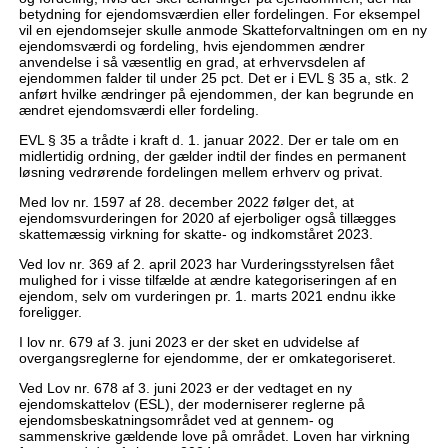
betydning for ejendomsværdien eller fordelingen. For eksempel
vil en ejendomsejer skulle anmode Skatteforvaltningen om en ny
ejendomsværdi og fordeling, hvis ejendommen ændrer
anvendelse i så væsentlig en grad, at erhvervsdelen af
ejendommen falder til under 25 pct. Det er i EVL § 35 a, stk. 2
anført hvilke ændringer på ejendommen, der kan begrunde en
ændret ejendomsværdi eller fordeling.
EVL § 35 a trådte i kraft d. 1. januar 2022. Der er tale om en
midlertidig ordning, der gælder indtil der findes en permanent
løsning vedrørende fordelingen mellem erhverv og privat.
Med lov nr. 1597 af 28. december 2022 følger det, at
ejendomsvurderingen for 2020 af ejerboliger også tillægges
skattemæssig virkning for skatte- og indkomståret 2023.
Ved lov nr. 369 af 2. april 2023 har Vurderingsstyrelsen fået
mulighed for i visse tilfælde at ændre kategoriseringen af en
ejendom, selv om vurderingen pr. 1. marts 2021 endnu ikke
foreligger.
I lov nr. 679 af 3. juni 2023 er der sket en udvidelse af
overgangsreglerne for ejendomme, der er omkategoriseret.
Ved Lov nr. 678 af 3. juni 2023 er der vedtaget en ny
ejendomskattelov (ESL), der moderniserer reglerne på
ejendomsbeskatningsområdet ved at gennem- og
sammenskrive gældende love på området. Loven har virkning