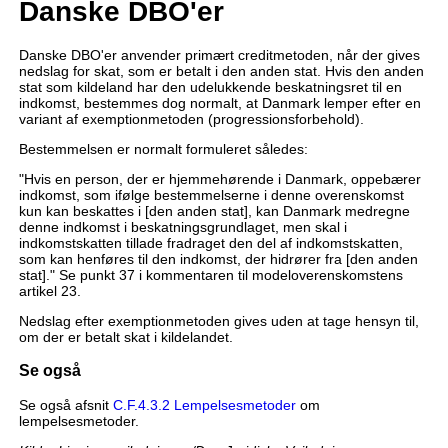
Danske DBO'er
Danske DBO'er anvender primært creditmetoden, når der gives
nedslag for skat, som er betalt i den anden stat. Hvis den anden
stat som kildeland har den udelukkende beskatningsret til en
indkomst, bestemmes dog normalt, at Danmark lemper efter en
variant af exemptionmetoden (progressionsforbehold).
Bestemmelsen er normalt formuleret således:
"Hvis en person, der er hjemmehørende i Danmark, oppebærer
indkomst, som ifølge bestemmelserne i denne overenskomst
kun kan beskattes i [den anden stat], kan Danmark medregne
denne indkomst i beskatningsgrundlaget, men skal i
indkomstskatten tillade fradraget den del af indkomstskatten,
som kan henføres til den indkomst, der hidrører fra [den anden
stat]." Se punkt 37 i kommentaren til modeloverenskomstens
artikel 23.
Nedslag efter exemptionmetoden gives uden at tage hensyn til,
om der er betalt skat i kildelandet.
Se også
Se også afsnit
C.F.4.3.2 Lempelsesmetoder
om
lempelsesmetoder.