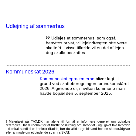
Udlejning af sommerhus
,,
Udlejes et sommerhus, som også
benyttes privat, vil lejeindtægten ofte være
skattefri. I visse tilfælde vil en del af lejen
dog skulle beskattes.
Kommuneskat 2026
Kommuneskatte­procenterne
bliver lagt til
grund ved skatteberegningen for indkomståret
2026. Afgørende er, i hvilken kommune man
havde bopæl den 5. september 2025.
!
Materialet på TAX.DK har alene til formål at informere generelt om udvalgte
retsregler. Har du behov for at træffe beslutning om, hvorvidt - og i givet fald hvordan
- du skal handle i et konkret tilfælde, bør du altid søge bistand hos en skatterådgiver
eller anmode om et bindende svar fra SKAT.