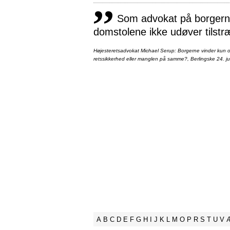
,,
Som advokat på borgernes
domstolene ikke udøver tilstr
Højesteretsadvokat Michael Serup: Borgerne vinder kun ot
retssikkerhed eller manglen på samme?, Berlingske 24. ju
A
B
C
D
E
F
G
H
I
J
K
L
M
O
P
R
S
T
U
V