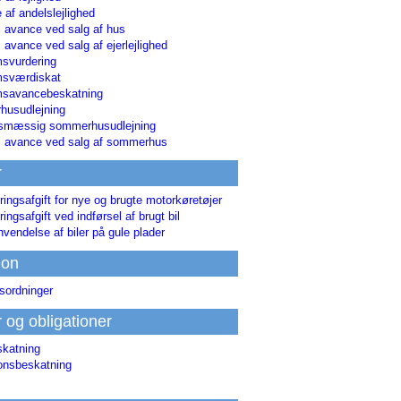
 af andelslejlighed
i avance ved salg af hus
i avance ved salg af ejerlejlighed
svurdering
msværdiskat
savancebeskatning
usudlejning
smæssig sommerhusudlejning
ri avance ved salg af sommerhus
r
ringsafgift for nye og brugte motorkøretøjer
ringsafgift ved indførsel af brugt bil
nvendelse af biler på gule plader
ion
sordninger
r og obligationer
skatning
ionsbeskatning