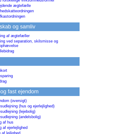
d forskellige virksomhedsformer
jdende ægtefælle
hedskatteordningen
afkastordningen
skab og samliv
ing af ægtefæller
ing ved separation, skilsmisse og
sophævelse
lebidrag
ikort
sparing
drag
 og fast ejendom
endom (oversigt)
udlejning (hus og ejerlejlighed)
udlejning (lejebolig)
udlejning (andelsbolig)
g af hus
g af ejerlejlighed
 af lejlighed