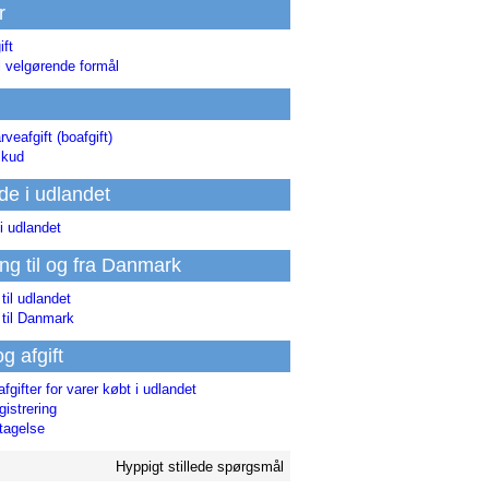
r
ift
l velgørende formål
rveafgift (boafgift)
skud
de i udlandet
i udlandet
ing til og fra Danmark
 til udlandet
 til Danmark
og afgift
afgifter for varer købt i udlandet
istrering
tagelse
Hyppigt stillede spørgsmål