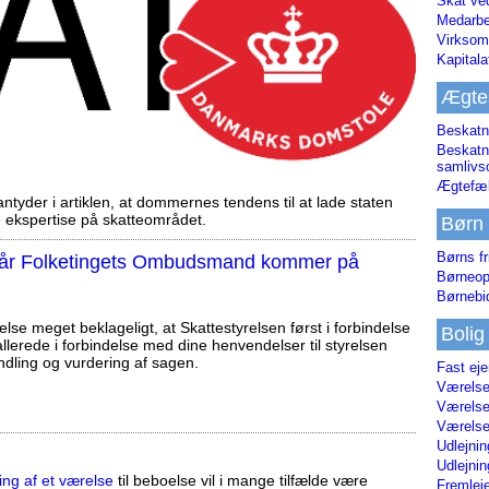
Skat ve
Medarbe
Virksom
Kapital
Ægte
Beskatn
Beskatn
samliv
Ægtefæl
tyder i artiklen, at dommernes tendens til at lade staten
ekspertise på skatteområdet.
Børn
Børns fr
, når Folketingets Ombudsmand kommer på
Børneop
Børnebi
else meget beklageligt, at Skattestyrelsen først i forbindelse
Bolig
llerede i forbindelse med dine henvendelser til styrelsen
ndling og vurdering af sagen.
Fast ej
Værelses
Værelses
Værelses
Udlejnin
Udlejnin
ing af et værelse
til beboelse vil i mange tilfælde være
Fremleje