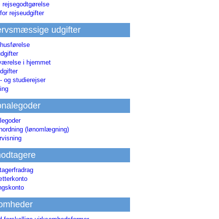
i rejsegodtgørelse
for rejseudgifter
rvsmæssige udgifter
 husførelse
dgifter
værelse i hjemmet
dgifter
 og studierejser
ing
onalegoder
legoder
ønordning (lønomlægning)
rvisning
odtagere
agerfradrag
tterkonto
ingskonto
somheder