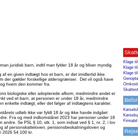
Skat
Klage ti
man juridisk barn, indtil man fylder 18 år og bliver myndig.
Klage t
Klage ti
 af en given indtægt hos et barn, er det imidlertid ikke
Genopta
esom der gælder forskellige aldersgrænser. Det vil også have
Omkostn
m, og hvem den kommer fra.
Skattest
sons biologiske eller adopterede afkom, medmindre andet er
kt ved et barn, at personen er under 18 år, medmindre
Befor
 enkelte indtægt, eller det følger af indtægtens karakter.
Kørsels
tårets udløb ikke var fyldt 18 år og ikke havde indgået
Kørsels
ndre. Fra og med indkomståret 2023 har personer under 18
Firmabil 
andre. Se PSL § 10, stk. 1, som indsat ved § 1, nr. 2, i lov
g af personskatteloven, pensionsbeskatningsloven og
Rejs
 i 2026 54.100 kr.