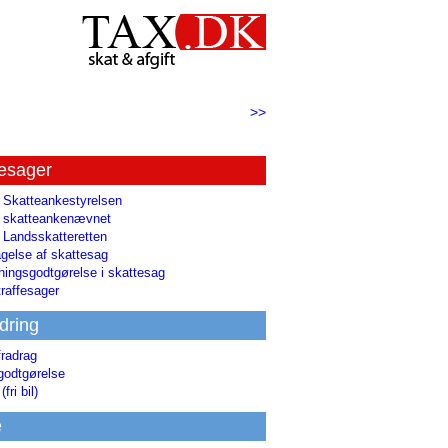
>>
tesager
l Skatteankestyrelsen
il skatteankenævnet
l Landsskatteretten
gelse af skattesag
ingsgodtgørelse i skattesag
raffesager
dring
fradrag
godtgørelse
(fri bil)
e