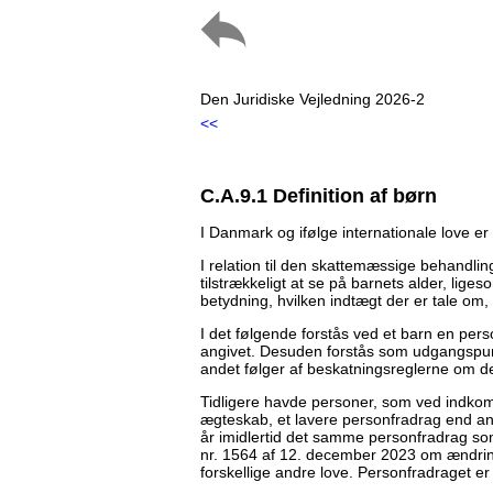
Den Juridiske Vejledning 2026-2
<<
C.A.9.1 Definition af børn
I Danmark og ifølge internationale love er 
I relation til den skattemæssige behandling
tilstrækkeligt at se på barnets alder, lig
betydning, hvilken indtægt der er tale o
I det følgende forstås ved et barn en per
angivet. Desuden forstås som udgangspun
andet følger af beskatningsreglerne om den
Tidligere havde personer, som ved indkoms
ægteskab, et lavere personfradrag end a
år imidlertid det samme personfradrag som 
nr. 1564 af 12. december 2023 om ændrin
forskellige andre love. Personfradraget er