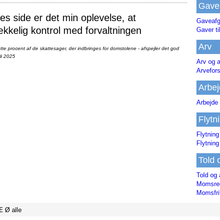
Gave
 side er det min oplevelse, at
Gaveafg
ækkelig kontrol med forvaltningen
Gaver ti
Arv
te procent af de skattesager, der indbringes for domstolene - afspejler det god
li 2025
Arv og a
Arvefor
Arbej
Arbejde 
Flytn
Flytning
Flytning
Told 
Told og 
Momsreg
Momsfri
Æ
Ø
alle