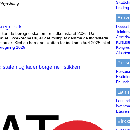
Skattefr
 Vejledning
Fradrag 
Erhve
-regneark
Dobbelt
Telefonu
, kan du beregne skatten for indkomståret 2026. Da
Arbejds
af et Excel-regneark, er det muligt at gemme de indtastede
Kursusu
mputer. Skal du beregne skatten for indkomståret 2025, skal
eregning 2025
.
Kongres-
Afskrivn
Pers
staten og lader borgerne i stikken
Persona
Bruttol
Fri unde
Lønm
Lønmodt
Iværksæ
Etabler
Virk