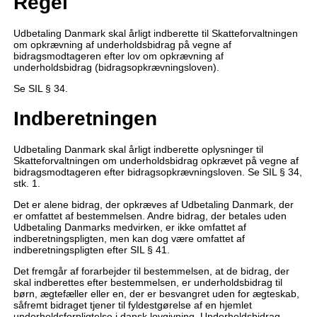
Regel
Udbetaling Danmark skal årligt indberette til Skatteforvaltningen
om opkrævning af underholdsbidrag på vegne af
bidragsmodtageren efter lov om opkrævning af
underholdsbidrag (bidragsopkrævningsloven).
Se SIL § 34.
Indberetningen
Udbetaling Danmark skal årligt indberette oplysninger til
Skatteforvaltningen om underholdsbidrag opkrævet på vegne af
bidragsmodtageren efter bidragsopkrævningsloven. Se SIL § 34,
stk. 1.
Det er alene bidrag, der opkræves af Udbetaling Danmark, der
er omfattet af bestemmelsen. Andre bidrag, der betales uden
Udbetaling Danmarks medvirken, er ikke omfattet af
indberetningspligten, men kan dog være omfattet af
indberetningspligten efter SIL § 41.
Det fremgår af forarbejder til bestemmelsen, at de bidrag, der
skal indberettes efter bestemmelsen, er underholdsbidrag til
børn, ægtefæller eller en, der er besvangret uden for ægteskab,
såfremt bidraget tjener til fyldestgørelse af en hjemlet
underholdsforpligtelse i dansk lovgivning. Underholdsbidrag