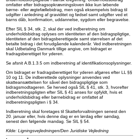
omfatter efter bidragsopkrævningsloven ikke kun løbende
børne- eller ægtefællebidrag, men også eksempelvis bidrag til
udgifter i anledning af graviditet og fødsel samt udgifter ved et
barns dåb, konfirmation, uddannelse, sygdom eller begravelse.
Efter SIL § 34, stk. 2, skal der ved indberetning om
underholdsbidrag oplyses om identiteten af den bidragspligtige,
identiteten af den bidragsberettigede samt størrelsen af det
betalte bidrag i det forudgående kalenderår. Ved indberetningen
skal Udbetaling Danmark tillige angive, om bidraget er
fradragsberettiget for yderen.
Se afsnit A.B.1.3.5 om indberetning af identifikationsoplysninger.
Om bidraget er fradragsberettiget for yderen afgøres efter LL §§
10 og 11. De indberettede oplysninger anvendes ved
skatteansættelsen for såvel den bidragspligtige som
bidragsmodtageren. Se herved også SIL § 41, stk. 3, hvorefter
indberetningspligten efter SIL § 41 anses for opfyldt, hvis et
underholdsbidrag eller børnebidrag er omfattet af
indberetningspligten i § 34.
Indberetning skal foretages til Skatteforvaltningen senest den
20. januar eller, hvis denne dag er en lørdag eller søndag,
senest den følgende mandag. Se SIL § 54.
Kilde: Ligningsvejledningen/Den Juridiske Vejledning