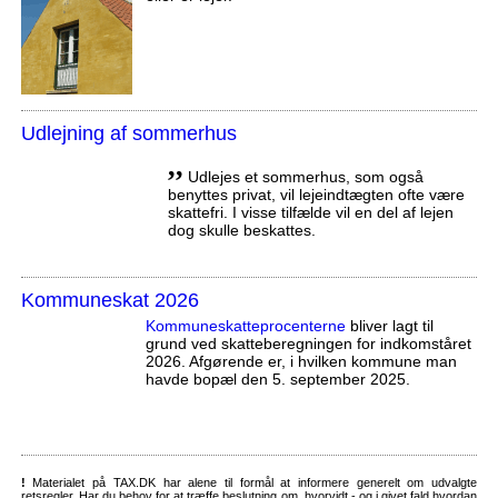
Udlejning af sommerhus
,,
Udlejes et sommerhus, som også
benyttes privat, vil lejeindtægten ofte være
skattefri. I visse tilfælde vil en del af lejen
dog skulle beskattes.
Kommuneskat 2026
Kommuneskatte­procenterne
bliver lagt til
grund ved skatteberegningen for indkomståret
2026. Afgørende er, i hvilken kommune man
havde bopæl den 5. september 2025.
!
Materialet på TAX.DK har alene til formål at informere generelt om udvalgte
retsregler. Har du behov for at træffe beslutning om, hvorvidt - og i givet fald hvordan