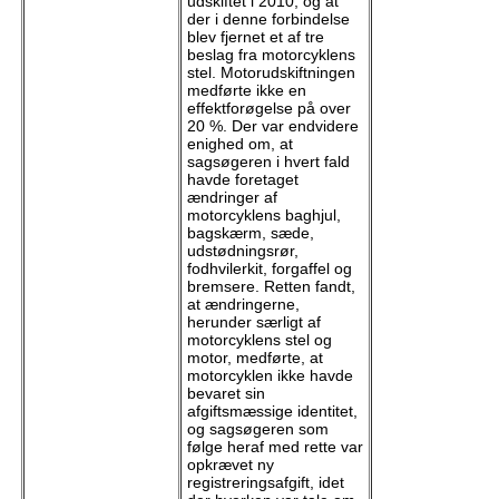
udskiftet i 2010, og at
der i denne forbindelse
blev fjernet et af tre
beslag fra motorcyklens
stel. Motorudskiftningen
medførte ikke en
effektforøgelse på over
20 %. Der var endvidere
enighed om, at
sagsøgeren i hvert fald
havde foretaget
ændringer af
motorcyklens baghjul,
bagskærm, sæde,
udstødningsrør,
fodhvilerkit, forgaffel og
bremsere. Retten fandt,
at ændringerne,
herunder særligt af
motorcyklens stel og
motor, medførte, at
motorcyklen ikke havde
bevaret sin
afgiftsmæssige identitet,
og sagsøgeren som
følge heraf med rette var
opkrævet ny
registreringsafgift, idet