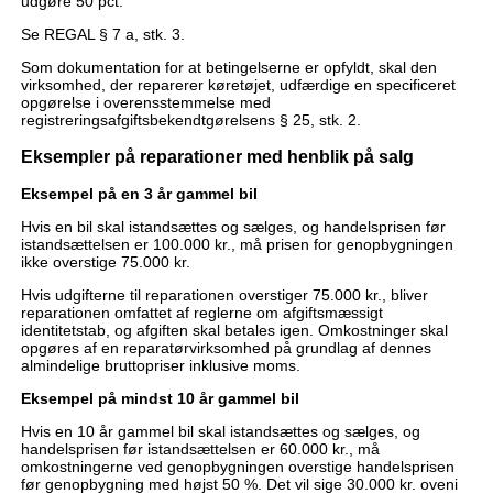
udgøre 50 pct.
Se REGAL § 7 a, stk. 3.
Som dokumentation for at betingelserne er opfyldt, skal den
virksomhed, der reparerer køretøjet, udfærdige en specificeret
opgørelse i overensstemmelse med
registreringsafgiftsbekendtgørelsens § 25, stk. 2.
Eksempler på reparationer med henblik på salg
Eksempel på en 3 år gammel bil
Hvis en bil skal istandsættes og sælges, og handelsprisen før
istandsættelsen er 100.000 kr., må prisen for genopbygningen
ikke overstige 75.000 kr.
Hvis udgifterne til reparationen overstiger 75.000 kr., bliver
reparationen omfattet af reglerne om afgiftsmæssigt
identitetstab, og afgiften skal betales igen. Omkostninger skal
opgøres af en reparatørvirksomhed på grundlag af dennes
almindelige bruttopriser inklusive moms.
Eksempel på mindst 10 år gammel bil
Hvis en 10 år gammel bil skal istandsættes og sælges, og
handelsprisen før istandsættelsen er 60.000 kr., må
omkostningerne ved genopbygningen overstige handelsprisen
før genopbygning med højst 50 %. Det vil sige 30.000 kr. oveni