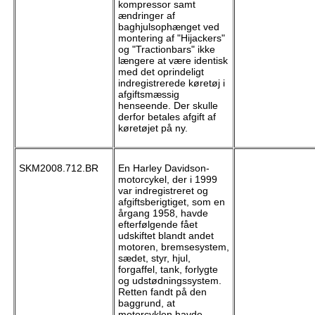
kompressor samt
ændringer af
baghjulsophænget ved
montering af "Hijackers"
og "Tractionbars" ikke
længere at være identisk
med det oprindeligt
indregistrerede køretøj i
afgiftsmæssig
henseende. Der skulle
derfor betales afgift af
køretøjet på ny.
SKM2008.712.BR
En Harley Davidson-
motorcykel, der i 1999
var indregistreret og
afgiftsberigtiget, som en
årgang 1958, havde
efterfølgende fået
udskiftet blandt andet
motoren, bremsesystem,
sædet, styr, hjul,
forgaffel, tank, forlygte
og udstødningssystem.
Retten fandt på den
baggrund, at
motorcyklen havde