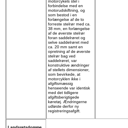
motorcykels stel i
forbindelse med en
motorudskiftning, og
som bestod i en
forlængelse af de to
forreste stelrør med ca.
38 mm, en forlængelse
af de øverste stelrør
foran saddelrøret og
selve saddelrøret med
ca. 20 mm samt en
opretning af de øverste
stelrør bag ved
saddelrøret, var
konstruktive ændringer
af stellets dimensioner,
som bevirkede, at
motorcyklen ikke i
afgiftsmæssig
henseende var identisk
med det tidligere
afgiftsberigtigede
køretøj. Ændringerne
udløste derfor ny
registreringsafgift.
Landsretsdomme