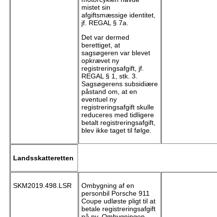
mistet sin
afgiftsmæssige identitet,
jf. REGAL § 7a.
Det var dermed
berettiget, at
sagsøgeren var blevet
opkrævet ny
registreringsafgift, jf.
REGAL § 1, stk. 3.
Sagsøgerens subsidiære
påstand om, at en
eventuel ny
registreringsafgift skulle
reduceres med tidligere
betalt registreringsafgift,
blev ikke taget til følge.
Landsskatteretten
SKM2019.498.LSR
Ombygning af en
personbil Porsche 911
Coupe udløste pligt til at
betale registreringsafgift
på ny. Ombygningen