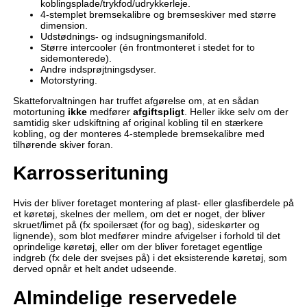
koblingsplade/trykfod/udrykkerleje.
4-stemplet bremsekalibre og bremseskiver med større
dimension.
Udstødnings- og indsugningsmanifold.
Større intercooler (én frontmonteret i stedet for to
sidemonterede).
Andre indsprøjtningsdyser.
Motorstyring.
Skatteforvaltningen har truffet afgørelse om, at en sådan
motortuning
ikke
medfører
afgiftspligt
. Heller ikke selv om der
samtidig sker udskiftning af original kobling til en stærkere
kobling, og der monteres 4-stemplede bremsekalibre med
tilhørende skiver foran.
Karrosserituning
Hvis der bliver foretaget montering af plast- eller glasfiberdele på
et køretøj, skelnes der mellem, om det er noget, der bliver
skruet/limet på (fx spoilersæt (for og bag), sideskørter og
lignende), som blot medfører mindre afvigelser i forhold til det
oprindelige køretøj, eller om der bliver foretaget egentlige
indgreb (fx dele der svejses på) i det eksisterende køretøj, som
derved opnår et helt andet udseende.
Almindelige reservedele