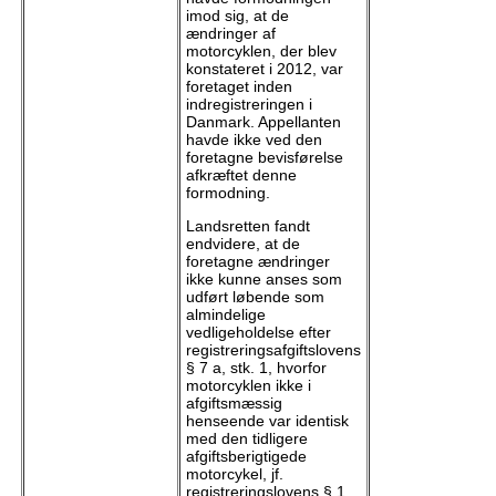
imod sig, at de
ændringer af
motorcyklen, der blev
konstateret i 2012, var
foretaget inden
indregistreringen i
Danmark. Appellanten
havde ikke ved den
foretagne bevisførelse
afkræftet denne
formodning.
Landsretten fandt
endvidere, at de
foretagne ændringer
ikke kunne anses som
udført løbende som
almindelige
vedligeholdelse efter
registreringsafgiftslovens
§ 7 a, stk. 1, hvorfor
motorcyklen ikke i
afgiftsmæssig
henseende var identisk
med den tidligere
afgiftsberigtigede
motorcykel, jf.
registreringslovens § 1,