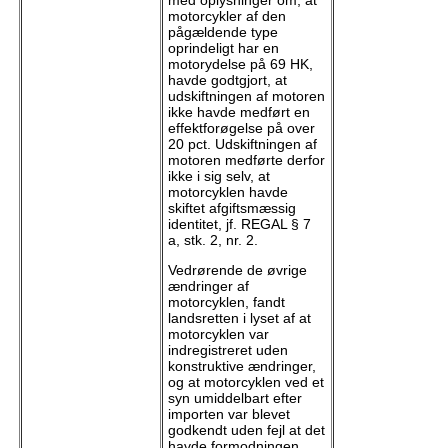
motorcykler af den
pågældende type
oprindeligt har en
motorydelse på 69 HK,
havde godtgjort, at
udskiftningen af motoren
ikke havde medført en
effektforøgelse på over
20 pct. Udskiftningen af
motoren medførte derfor
ikke i sig selv, at
motorcyklen havde
skiftet afgiftsmæssig
identitet, jf. REGAL § 7
a, stk. 2, nr. 2.
Vedrørende de øvrige
ændringer af
motorcyklen, fandt
landsretten i lyset af at
motorcyklen var
indregistreret uden
konstruktive ændringer,
og at motorcyklen ved et
syn umiddelbart efter
importen var blevet
godkendt uden fejl at det
havde formodningen