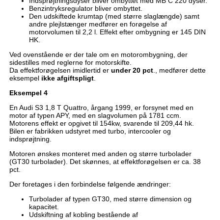
Indsprøjtningsdyser bliver ombyttet med MB C 220 dyser.
Benzintryksregulator bliver ombyttet.
Den udskiftede krumtap (med større slaglængde) samt
andre plejlstænger medfører en forøgelse af
motorvolumen til 2,2 l. Effekt efter ombygning er 145 DIN
HK.
Ved ovenstående er der tale om en motorombygning, der
sidestilles med reglerne for motorskifte.
Da effektforøgelsen imidlertid er
under 20 pct
., medfører dette
eksempel
ikke afgiftspligt
.
Eksempel 4
En Audi S3 1,8 T Quattro, årgang 1999, er forsynet med en
motor af typen APY, med en slagvolumen på 1781 ccm.
Motorens effekt er opgivet til 154kw, svarende til 209,44 hk.
Bilen er fabrikken udstyret med turbo, intercooler og
indsprøjtning.
Motoren ønskes monteret med anden og større turbolader
(GT30 turbolader). Det skønnes, at effektforøgelsen er ca. 38
pct.
Der foretages i den forbindelse følgende ændringer:
Turbolader af typen GT30, med større dimension og
kapacitet.
Udskiftning af kobling bestående af