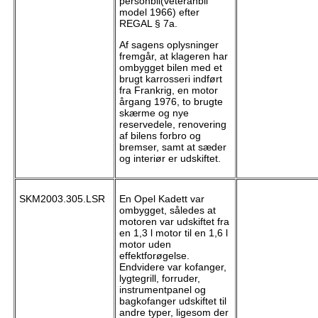
personbil(veteranbil
model 1966) efter
REGAL § 7a.
Af sagens oplysninger
fremgår, at klageren har
ombygget bilen med et
brugt karrosseri indført
fra Frankrig, en motor
årgang 1976, to brugte
skærme og nye
reservedele, renovering
af bilens forbro og
bremser, samt at sæder
og interiør er udskiftet.
SKM2003.305.LSR
En Opel Kadett var
ombygget, således at
motoren var udskiftet fra
en 1,3 l motor til en 1,6 l
motor uden
effektforøgelse.
Endvidere var kofanger,
lygtegrill, forruder,
instrumentpanel og
bagkofanger udskiftet til
andre typer, ligesom der