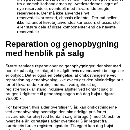
fra automobilforhandlernes og -værkstedernes lagre af
nye reservedele, eventuelt med tilsvarende brugte
reservedele. Der må ikke anvendes nyt
reservedelskarrosseri, chassis eller stel. Der må heller
ikke fra andet køretøj anvendes karrosseri, chassis, stel
eller større dele af disse komponenter end de nævnte
reservedele.
Reparation og genopbygning
med henblik på salg
Større samlede reparationer og genopbygninger, der sker med
henblik på salg, er fritaget for afgift, hvis ovennævnte betingelser
er opfyldt. Det er også en betingelse, at omkostningerne ved
reparation og genopbygning ikke overstiger den almindelige pris
for et tilsvarende køretøj i normalt vedligeholdt og
registreringsklar stand inklusive afgifter ved kontant salg til
bruger. Udgifterne til genopbygningen må dog højst udgøre
75.000 kr.
For køretøjer, hvis alder overstiger 5 år, kan omkostningerne
ved genopbygning overstige den almindelige pris for et
tilsvarende køretøj (ved kontant salg til bruger) med 10 pct. for
hvert hele år, køretøjets alder overstiger 5 år regnet fra
køretøjets første registreringsdato. Tillægget kan dog højst