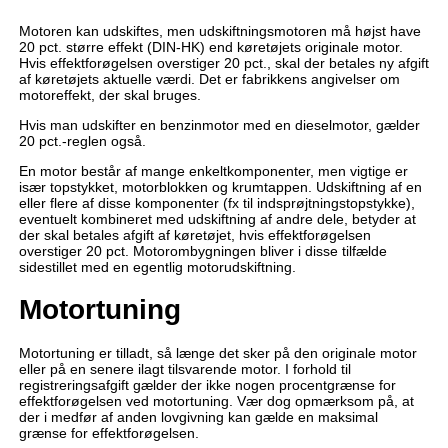
Motoren kan udskiftes, men udskiftningsmotoren må højst have
20 pct. større effekt (DIN-HK) end køretøjets originale motor.
Hvis effektforøgelsen overstiger 20 pct., skal der betales ny afgift
af køretøjets aktuelle værdi. Det er fabrikkens angivelser om
motoreffekt, der skal bruges.
Hvis man udskifter en benzinmotor med en dieselmotor, gælder
20 pct.-reglen også.
En motor består af mange enkeltkomponenter, men vigtige er
især topstykket, motorblokken og krumtappen. Udskiftning af en
eller flere af disse komponenter (fx til indsprøjtningstopstykke),
eventuelt kombineret med udskiftning af andre dele, betyder at
der skal betales afgift af køretøjet, hvis effektforøgelsen
overstiger 20 pct. Motorombygningen bliver i disse tilfælde
sidestillet med en egentlig motorudskiftning.
Motortuning
Motortuning er tilladt, så længe det sker på den originale motor
eller på en senere ilagt tilsvarende motor. I forhold til
registreringsafgift gælder der ikke nogen procentgrænse for
effektforøgelsen ved motortuning. Vær dog opmærksom på, at
der i medfør af anden lovgivning kan gælde en maksimal
grænse for effektforøgelsen.