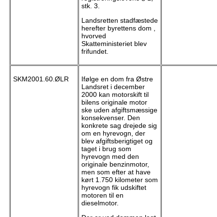
stk. 3.
Landsretten stadfæstede
herefter byrettens dom ,
hvorved
Skatteministeriet blev
frifundet.
SKM2001.60.ØLR
Ifølge en dom fra Østre
Landsret i december
2000 kan motorskift til
bilens originale motor
ske uden afgiftsmæssige
konsekvenser. Den
konkrete sag drejede sig
om en hyrevogn, der
blev afgiftsberigtiget og
taget i brug som
hyrevogn med den
originale benzinmotor,
men som efter at have
kørt 1.750 kilometer som
hyrevogn fik udskiftet
motoren til en
dieselmotor.