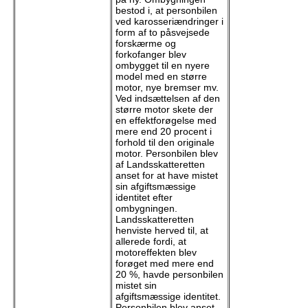
bestod i, at personbilen
ved karosseriændringer i
form af to påsvejsede
forskærme og
forkofanger blev
ombygget til en nyere
model med en større
motor, nye bremser mv.
Ved indsættelsen af den
større motor skete der
en effektforøgelse med
mere end 20 procent i
forhold til den originale
motor. Personbilen blev
af Landsskatteretten
anset for at have mistet
sin afgiftsmæssige
identitet efter
ombygningen.
Landsskatteretten
henviste herved til, at
allerede fordi, at
motoreffekten blev
forøget med mere end
20 %, havde personbilen
mistet sin
afgiftsmæssige identitet.
Personbilen blev anset