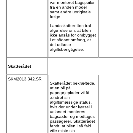
var monteret bagspoiler
fra en anden model
samt andre uoriginale
fælge.
Landsskatteretten traf
afgørelse om, at bilen
ikke ansås for ombygget
i et sådant omfang, at
det udløste
afgiftsberigtigelse.
Skatterådet
SKM2013.342.SR
Skatterådet bekræftede,
at en bil på
papegøjeplader vil få
ændret sin
afgiftsmæssige status,
hvis der under kørsel i
udlandet monteres
bagsæder og medtages
passagerer. Skatterådet
fandt, at bilen i så fald
ville miste sin