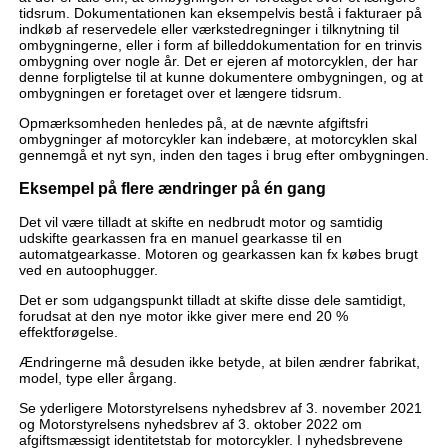
tidsrum. Dokumentationen kan eksempelvis bestå i fakturaer på
indkøb af reservedele eller værkstedregninger i tilknytning til
ombygningerne, eller i form af billeddokumentation for en trinvis
ombygning over nogle år. Det er ejeren af motorcyklen, der har
denne forpligtelse til at kunne dokumentere ombygningen, og at
ombygningen er foretaget over et længere tidsrum.
Opmærksomheden henledes på, at de nævnte afgiftsfri
ombygninger af motorcykler kan indebære, at motorcyklen skal
gennemgå et nyt syn, inden den tages i brug efter ombygningen.
Eksempel på flere ændringer på én gang
Det vil være tilladt at skifte en nedbrudt motor og samtidig
udskifte gearkassen fra en manuel gearkasse til en
automatgearkasse. Motoren og gearkassen kan fx købes brugt
ved en autoophugger.
Det er som udgangspunkt tilladt at skifte disse dele samtidigt,
forudsat at den nye motor ikke giver mere end 20 %
effektforøgelse.
Ændringerne må desuden ikke betyde, at bilen ændrer fabrikat,
model, type eller årgang.
Se yderligere Motorstyrelsens nyhedsbrev af 3. november 2021
og Motorstyrelsens nyhedsbrev af 3. oktober 2022 om
afgiftsmæssigt identitetstab for motorcykler. I nyhedsbrevene