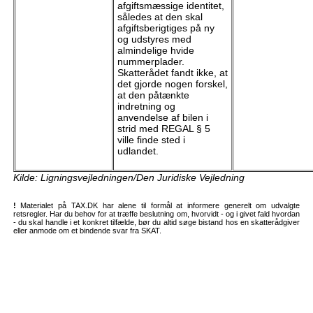
afgiftsmæssige identitet,
således at den skal
afgiftsberigtiges på ny
og udstyres med
almindelige hvide
nummerplader.
Skatterådet fandt ikke, at
det gjorde nogen forskel,
at den påtænkte
indretning og
anvendelse af bilen i
strid med REGAL § 5
ville finde sted i
udlandet.
Kilde: Ligningsvejledningen/Den Juridiske Vejledning
!
Materialet på TAX.DK har alene til formål at informere generelt om udvalgte
retsregler. Har du behov for at træffe beslutning om, hvorvidt - og i givet fald hvordan
- du skal handle i et konkret tilfælde, bør du altid søge bistand hos en skatterådgiver
eller anmode om et bindende svar fra SKAT.