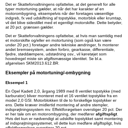
Det er Skatteforvaltningens opfattelse, at det generelt for alle
typer motortuning gælder, at når det har karakter af en
motorombygning, eksempelvis når der foretages væsentlige
indgreb, fx ved udskiftning af topstykke, motorblok eller krumtap,
vil det blive sidestillet med et egentligt motorskifte. Dette betyder,
at 20 pct. grænsen gælder.
Det er Skatteforvaltningens opfattelse, at hvis man samtidig med
et motorskifte og/eller en motortuning (som også kan være
under 20 pct.) foretager andre tekniske ændringer, fx monterer
andet bremsesystem, anden forbro, gearkasse, differentiale,
fjedre, støddæmpere, udstødning osv., vil køretøjet som
hovedregel miste sin afgiftsmæssige identitet. Se bl.a.
afgørelsen SKM2013.612.BR.
Eksempler på motortuning/-ombygning
Eksempel 1
En Opel Kadett 2,0, årgang 1989 med 8 ventilet topstykke (med
karburator) bliver monteret med et 16 ventilet topstykke fra en
model 2,0 GSI. Motorblokken til de to forskellige topstykker er
ens. Dette kræver imidlertid montering af andre stempler,
indsprøjtningssystem mv. Effektforøgelsen overstiger 20 pct. Der
er her tale om en motorombygning, der medfører
afgiftspligt
.
Hvis det kun er nødvendigt at udskifte topstykket samt montering
af indsprøjtningssystemet, vil dette kun medføre afgiftspligt, hvis
effektforøgelsen overstiger 20 pct.