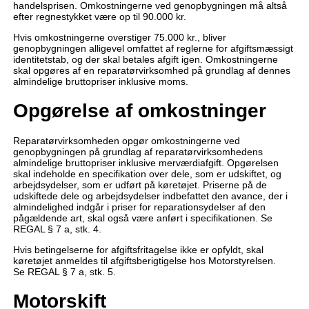
handelsprisen. Omkostningerne ved genopbygningen må altså
efter regnestykket være op til 90.000 kr.
Hvis omkostningerne overstiger 75.000 kr., bliver
genopbygningen alligevel omfattet af reglerne for afgiftsmæssigt
identitetstab, og der skal betales afgift igen. Omkostningerne
skal opgøres af en reparatørvirksomhed på grundlag af dennes
almindelige bruttopriser inklusive moms.
Opgørelse af omkostninger
Reparatørvirksomheden opgør omkostningerne ved
genopbygningen på grundlag af reparatørvirksomhedens
almindelige bruttopriser inklusive merværdiafgift. Opgørelsen
skal indeholde en specifikation over dele, som er udskiftet, og
arbejdsydelser, som er udført på køretøjet. Priserne på de
udskiftede dele og arbejdsydelser indbefattet den avance, der i
almindelighed indgår i priser for reparationsydelser af den
pågældende art, skal også være anført i specifikationen. Se
REGAL § 7 a, stk. 4.
Hvis betingelserne for afgiftsfritagelse ikke er opfyldt, skal
køretøjet anmeldes til afgiftsberigtigelse hos Motorstyrelsen.
Se REGAL § 7 a, stk. 5.
Motorskift