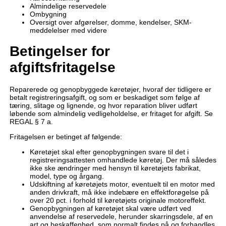
Almindelige reservedele
Ombygning
Oversigt over afgørelser, domme, kendelser, SKM-
meddelelser med videre
Betingelser for
afgiftsfritagelse
Reparerede og genopbyggede køretøjer, hvoraf der tidligere er
betalt registreringsafgift, og som er beskadiget som følge af
tæring, slitage og lignende, og hvor reparation bliver udført
løbende som almindelig vedligeholdelse, er fritaget for afgift. Se
REGAL § 7 a.
Fritagelsen er betinget af følgende:
Køretøjet skal efter genopbygningen svare til det i
registreringsattesten omhandlede køretøj. Der må således
ikke ske ændringer med hensyn til køretøjets fabrikat,
model, type og årgang.
Udskiftning af køretøjets motor, eventuelt til en motor med
anden drivkraft, må ikke indebære en effektforøgelse på
over 20 pct. i forhold til køretøjets originale motoreffekt.
Genopbygningen af køretøjet skal være udført ved
anvendelse af reservedele, herunder skarringsdele, af en
art og beskaffenhed, som normalt findes på og forhandles