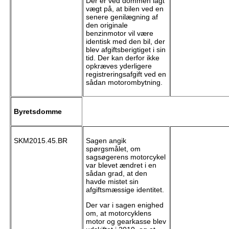
Der er ved dommen lagt
vægt på, at bilen ved en
senere genilægning af
den originale
benzinmotor vil være
identisk med den bil, der
blev afgiftsberigtiget i sin
tid. Der kan derfor ikke
opkræves yderligere
registreringsafgift ved en
sådan motorombytning.
Byretsdomme
SKM2015.45.BR
Sagen angik
spørgsmålet, om
sagsøgerens motorcykel
var blevet ændret i en
sådan grad, at den
havde mistet sin
afgiftsmæssige identitet.
Der var i sagen enighed
om, at motorcyklens
motor og gearkasse blev