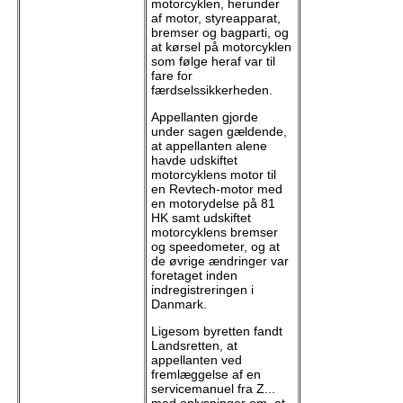
motorcyklen, herunder
af motor, styreapparat,
bremser og bagparti, og
at kørsel på motorcyklen
som følge heraf var til
fare for
færdselssikkerheden.
Appellanten gjorde
under sagen gældende,
at appellanten alene
havde udskiftet
motorcyklens motor til
en Revtech-motor med
en motorydelse på 81
HK samt udskiftet
motorcyklens bremser
og speedometer, og at
de øvrige ændringer var
foretaget inden
indregistreringen i
Danmark.
Ligesom byretten fandt
Landsretten, at
appellanten ved
fremlæggelse af en
servicemanuel fra Z...
med oplysninger om, at