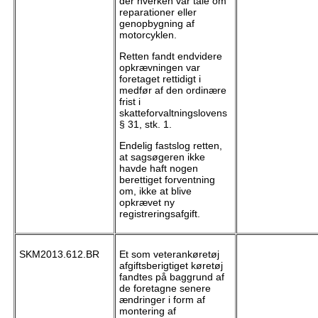
der hverken var tale om
reparationer eller
genopbygning af
motorcyklen.
Retten fandt endvidere
opkrævningen var
foretaget rettidigt i
medfør af den ordinære
frist i
skatteforvaltningslovens
§ 31, stk. 1.
Endelig fastslog retten,
at sagsøgeren ikke
havde haft nogen
berettiget forventning
om, ikke at blive
opkrævet ny
registreringsafgift.
SKM2013.612.BR
Et som veterankøretøj
afgiftsberigtiget køretøj
fandtes på baggrund af
de foretagne senere
ændringer i form af
montering af