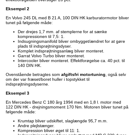
Eksempel 2
En Volvo 245 DL med B 21 A, 100 DIN HK karburatormotor bliver
tunet på følgende måde:
Der drejes 1,7 mm. af stemplerne for at sænke
kompressionen til 7,5: 1.
Indsugningsmanifold bliver ombygget/ændret for at gøre
plads til indsprøjtningsdyser.
Komplet indsprøjtningsanlæg bliver monteret.
Garrat Volvo Turbo bliver monteret.
Intercooler bliver monteret. Effektforøgelse ca. 40 pct. til
140 DIN HK.
Ovenstående betragtes som
afgiftsfri motortuning
, også selv
om der var fræset/boret huller i topstykket til
indsprøjtningsdyserne.
Eksempel 3
En Mercedes Benz C 180 årg 1994 med en 1,8 l. motor med
122 DIN HK - drejningsmoment 170 Nm. Motoren bliver tunet på
følgende måde:
Krumtap bliver udskiftet, slaglængde 95,7 m.m.
Andre plejlstænger.
Kompression bliver øget til 11: 1.