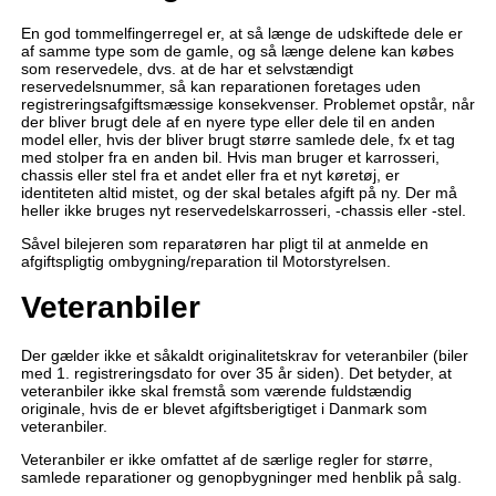
En god tommelfingerregel er, at så længe de udskiftede dele er
af samme type som de gamle, og så længe delene kan købes
som reservedele, dvs. at de har et selvstændigt
reservedelsnummer, så kan reparationen foretages uden
registreringsafgiftsmæssige konsekvenser. Problemet opstår, når
der bliver brugt dele af en nyere type eller dele til en anden
model eller, hvis der bliver brugt større samlede dele, fx et tag
med stolper fra en anden bil. Hvis man bruger et karrosseri,
chassis eller stel fra et andet eller fra et nyt køretøj, er
identiteten altid mistet, og der skal betales afgift på ny. Der må
heller ikke bruges nyt reservedelskarrosseri, -chassis eller -stel.
Såvel bilejeren som reparatøren har pligt til at anmelde en
afgiftspligtig ombygning/reparation til Motorstyrelsen.
Veteranbiler
Der gælder ikke et såkaldt originalitetskrav for veteranbiler (biler
med 1. registreringsdato for over 35 år siden). Det betyder, at
veteranbiler ikke skal fremstå som værende fuldstændig
originale, hvis de er blevet afgiftsberigtiget i Danmark som
veteranbiler.
Veteranbiler er ikke omfattet af de særlige regler for større,
samlede reparationer og genopbygninger med henblik på salg.