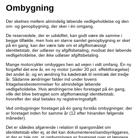
Ombygning
Der skelnes mellem almindelig løbende vedligeholdelse og den
om- og genopbygning, der sker i én omgang.
De reservedele, der er udskiftet, kan godt være de samme i
begge tilfælde, men hvis en større samlet genopbygning er sket
på én gang, kan der være tale om et afgiftsmæssigt
identitetstab, der udløser ny afgiftsbetaling, modsat den løbende
vedligeholdelse, der ikke udløser afgiftsbetaling.
Mange motorcykler ombygges hen ad vejen i vidt omfang. En ny
forgaffel det ene år, en ny motor (under 20 pct. effektforøgelse)
det andet år, og en ændring fra kædetræk til remtræk det tredje
år. Sådanne ændringer falder ind under lovens
fritagelsesbestemmelser for almindelige løbende
vedligeholdelse. Hvis ændringerne blev foretaget på én gang,
ville det blive betragtet som afgiftsmæssigt identitetstab,
hvorefter der skal betales ny registreringsafgift.
Ved ombygninger foretaget på én gang forstås ombygninger, der
er foretaget inden for samme år (12 efter hinanden følgende
måneder).
Det er således afgørende i relation til spørgsmålet om
identitetstab eller ej, at det kan dokumenteres/sandsynliggøres,
at der er tale om, at ombygningen er foretaget over et længere