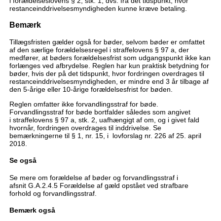
i forældelseslovens § 2, stk. 1, dvs. fra det tidspunkt, hvor
restanceinddrivelsesmyndigheden kunne kræve betaling.
Bemærk
Tillægsfristen gælder også for bøder, selvom bøder er omfattet
af den særlige forældelsesregel i straffelovens § 97 a, der
medfører, at bøders forældelsesfrist som udgangspunkt ikke kan
forlænges ved afbrydelse. Reglen har kun praktisk betydning for
bøder, hvis der på det tidspunkt, hvor fordringen overdrages til
restanceinddrivelsesmyndigheden, er mindre end 3 år tilbage af
den 5-årige eller 10-årige forældelsesfrist for bøden.
Reglen omfatter ikke forvandlingsstraf for bøde.
Forvandlingsstraf for bøde bortfalder således som angivet
i straffelovens § 97 a, stk. 2, uafhængigt af om, og i givet fald
hvornår, fordringen overdrages til inddrivelse. Se
bemærkningerne til § 1, nr. 15, i lovforslag nr. 226 af 25. april
2018.
Se også
Se mere om forældelse af bøder og forvandlingsstraf i
afsnit G.A.2.4.5 Forældelse af gæld opstået ved strafbare
forhold og forvandlingsstraf.
Bemærk også