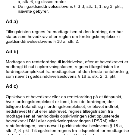
a, stk. 6, og disses renter.
De i gældsinddrivelseslovens § 3 B, stk. 1, 1. og 3. pkt.,
nævnte gebyrer.
Ad a)
Tillægsfristen regnes fra modtagelsen af den fordring, der har
status som hovedkrav efter reglen om fordringskomplekser i
gældsinddrivelseslovens § 18 a, stk. 2.
Ad b)
Modtages en rentefordring til inddrivelse, efter at hovedkravet er
nedbragt til nul i opkrævningsfasen, regnes tillægsfristen for
fordringskomplekset fra modtagelsen af den første rentefordring,
som nævnt i gældsinddrivelseslovens § 18 a, stk. 2, 3. pkt.
Ad c)
Opskrives et hovedkrav eller en rentefordring på et tidspunkt,
hvor fordringskomplekset er tomt, fordi de fordringer, der
tidligere befandt sig i fordringskomplekset, er blevet indfriet,
nedskrevet til nul eller afskrevet, regnes tillægsfristen fra
modtagelsen af henholdsvis opskrivningen (det opjusterede
hovedkrav i DMI eller opskrivningsfordringen i PSRM) eller
rentefordringen, som nævnt i gældsinddrivelseslovens § 18 a,
stk. 2, 8. pkt. Tillægsfristen regnes fra tidspunktet for modtagelse