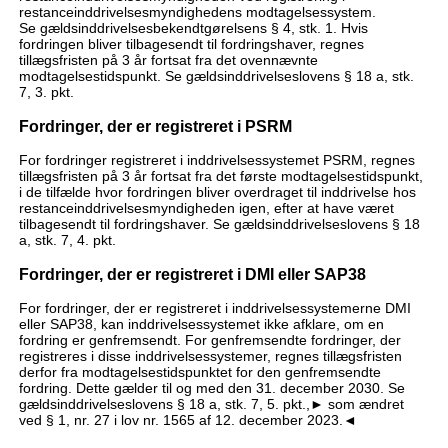
restanceinddrivelsesmyndighedens modtagelsessystem.
Se gældsinddrivelsesbekendtgørelsens § 4, stk. 1. Hvis
fordringen bliver tilbagesendt til fordringshaver, regnes
tillægsfristen på 3 år fortsat fra det ovennævnte
modtagelsestidspunkt. Se gældsinddrivelseslovens § 18 a, stk.
7, 3. pkt.
Fordringer, der er registreret i PSRM
For fordringer registreret i inddrivelsessystemet PSRM, regnes
tillægsfristen på 3 år fortsat fra det første modtagelsestidspunkt,
i de tilfælde hvor fordringen bliver overdraget til inddrivelse hos
restanceinddrivelsesmyndigheden igen, efter at have været
tilbagesendt til fordringshaver. Se gældsinddrivelseslovens § 18
a, stk. 7, 4. pkt.
Fordringer, der er registreret i DMI eller SAP38
For fordringer, der er registreret i inddrivelsessystemerne DMI
eller SAP38, kan inddrivelsessystemet ikke afklare, om en
fordring er genfremsendt. For genfremsendte fordringer, der
registreres i disse inddrivelsessystemer, regnes tillægsfristen
derfor fra modtagelsestidspunktet for den genfremsendte
fordring. Dette gælder til og med den 31. december 2030. Se
gældsinddrivelseslovens § 18 a, stk. 7, 5. pkt.,► som ændret
ved § 1, nr. 27 i lov nr. 1565 af 12. december 2023.◄