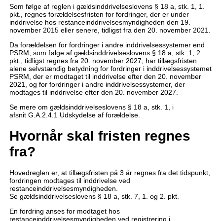
Som følge af reglen i gældsinddrivelseslovens § 18 a, stk. 1, 1.
pkt., regnes forældelsesfristen for fordringer, der er under
inddrivelse hos restanceinddrivelsesmyndigheden den 19.
november 2015 eller senere, tidligst fra den 20. november 2021.
Da forældelsen for fordringer i andre inddrivelsessystemer end
PSRM, som følge af gældsinddrivelseslovens § 18 a, stk. 1, 2.
pkt., tidligst regnes fra 20. november 2027, har tillægsfristen
alene selvstændig betydning for fordringer i inddrivelsessystemet
PSRM, der er modtaget til inddrivelse efter den 20. november
2021, og for fordringer i andre inddrivelsessystemer, der
modtages til inddrivelse efter den 20. november 2027.
Se mere om gældsinddrivelseslovens § 18 a, stk. 1, i
afsnit G.A.2.4.1 Udskydelse af forældelse.
Hvornår skal fristen regnes
fra?
Hovedreglen er, at tillægsfristen på 3 år regnes fra det tidspunkt,
fordringen modtages til inddrivelse ved
restanceinddrivelsesmyndigheden.
Se gældsinddrivelseslovens § 18 a, stk. 7, 1. og 2. pkt.
En fordring anses for modtaget hos
restanceinddrivelsesmyndigheden ved registrering i