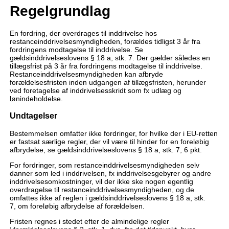
Regelgrundlag
En fordring, der overdrages til inddrivelse hos
restanceinddrivelsesmyndigheden, forældes tidligst 3 år fra
fordringens modtagelse til inddrivelse. Se
gældsinddrivelseslovens § 18 a, stk. 7. Der gælder således en
tillægsfrist på 3 år fra fordringens modtagelse til inddrivelse.
Restanceinddrivelsesmyndigheden kan afbryde
forældelsesfristen inden udgangen af tillægsfristen, herunder
ved foretagelse af inddrivelsesskridt som fx udlæg og
lønindeholdelse.
Undtagelser
Bestemmelsen omfatter ikke fordringer, for hvilke der i EU-retten
er fastsat særlige regler, der vil være til hinder for en foreløbig
afbrydelse, se gældsinddrivelseslovens § 18 a, stk. 7, 6 pkt.
For fordringer, som restanceinddrivelsesmyndigheden selv
danner som led i inddrivelsen, fx inddrivelsesgebyrer og andre
inddrivelsesomkostninger, vil der ikke ske nogen egentlig
overdragelse til restanceinddrivelsesmyndigheden, og de
omfattes ikke af reglen i gældsinddrivelseslovens § 18 a, stk.
7, om foreløbig afbrydelse af forældelsen.
Fristen regnes i stedet efter de almindelige regler