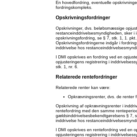
En hovedfordring, eventuelle opskrivninge
fordringskompleks.
Opskrivningsfordringer
Opskrivninger, dvs. beløbsmæssige opjuster
restanceinddrivelsesmyndigheden, sker i
opskrivningsfordring, se § 7, stk. 1, 1. pk
Opskrivningsfordringerne indgår i fordrin
inddrivelse hos restanceinddrivelsesmynd
I DMI opskrives en fordring ved en opjuste
opjusteringens registrering i inddrivelse
stk. 1, nr. 6.
Relaterede rentefordringer
Relaterede renter kan være:
Opkrævningsrenter, dvs. de renter 
Opskrivning af opkrævningsrenter i inddr
rentefordring med den samme renteperiod
gældsinddrivelsesbekendtgørelsens § 7, st
inddrivelse hos restanceinddrivelsesmyndi
I DMI opskrives en rentefordring ved en op
opjusteringens registrering i inddrivelse