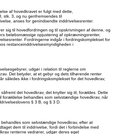
else af hovedkravet er fulgt med dette,
 stk. 3, og nu genfremsendes til
ivelse, anses for genindsendte inddrivelsesrenter.
er sig til hovedfordringen og til opskrivningen af denne, og
ers beløbsmæssige opjustering af opkrævningsrenter,
velsesrenter. Fordringerne indgår i fordringskomplekset for
 hos restanceinddrivelsesmyndigheden i
elsesgebyrer, udgør i relation til reglerne om
av. Det betyder, at et gebyr og dets tilhørende renter
år således ikke i fordringskomplekset for det hovedkrav,
såfremt det hovedkrav, det knytter sig til, forældes. Dette
til forældelse behandles som selvstændige hovedkrav, når
ddrivelseslovens § 3 B, og § 3 D.
l behandles som selvstændige hovedkrav, efter at
get dem til inddrivelse, fordi det i forbindelse med
edkrav renterne vedrører, udgør deres eget