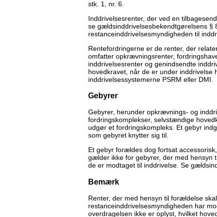
stk. 1, nr. 6.
Inddrivelsesrenter, der ved en tilbagesend
se gældsinddrivelsesbekendtgørelsens § 8,
restanceinddrivelsesmyndigheden til inddr
Rentefordringerne er de renter, der relater
omfatter opkrævningsrenter, fordringshav
inddrivelsesrenter og genindsendte inddri
hovedkravet, når de er under inddrivelse
inddrivelsessystemerne PSRM eller DMI.
Gebyrer
Gebyrer, herunder opkrævnings- og inddriv
fordringskomplekser, selvstændige hovedkr
udgør et fordringskompleks. Et gebyr indg
som gebyret knytter sig til.
Et gebyr forældes dog fortsat accessorisk, 
gælder ikke for gebyrer, der med hensyn 
de er modtaget til inddrivelse. Se gældsin
Bemærk
Renter, der med hensyn til forældelse ska
restanceinddrivelsesmyndigheden har modta
overdragelsen ikke er oplyst, hvilket hov