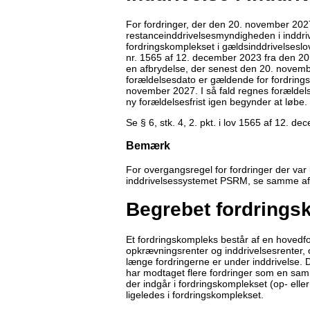
For fordringer, der den 20. november 202
restanceinddrivelsesmyndigheden i inddri
fordringskomplekset i gældsinddrivelsesloven
nr. 1565 af 12. december 2023 fra den 20
en afbrydelse, der senest den 20. novembe
forældelsesdato er gældende for fordring
november 2027. I så fald regnes forældels
ny forældelsesfrist igen begynder at løbe.
Se § 6, stk. 4, 2. pkt. i lov 1565 af 12. d
Bemærk
For overgangsregel for fordringer der var
inddrivelsessystemet PSRM, se samme afs
Begrebet fordrings
Et fordringskompleks består af en hovedfo
opkrævningsrenter og inddrivelsesrenter, 
længe fordringerne er under inddrivelse.
har modtaget flere fordringer som en samm
der indgår i fordringskomplekset (op- elle
ligeledes i fordringskomplekset.