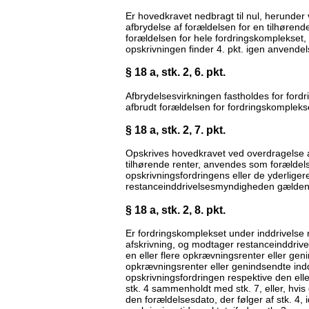
Er hovedkravet nedbragt til nul, herunder 
afbrydelse af forældelsen for en tilhørende
forældelsen for hele fordringskomplekset,
opskrivningen finder 4. pkt. igen anvendel
§ 18 a, stk. 2, 6. pkt.
Afbrydelsesvirkningen fastholdes for fordr
afbrudt forældelsen for fordringskomplekse
§ 18 a, stk. 2, 7. pkt.
Opskrives hovedkravet ved overdragelse af
tilhørende renter, anvendes som forældel
opskrivningsfordringens eller de yderlige
restanceinddrivelsesmyndigheden gældend
§ 18 a, stk. 2, 8. pkt.
Er fordringskomplekset under inddrivelse ne
afskrivning, og modtager restanceinddriv
en eller flere opkrævningsrenter eller gen
opkrævningsrenter eller genindsendte indd
opskrivningsfordringen respektive den ell
stk. 4 sammenholdt med stk. 7, eller, hvis
den forældelsesdato, der følger af stk. 4, i