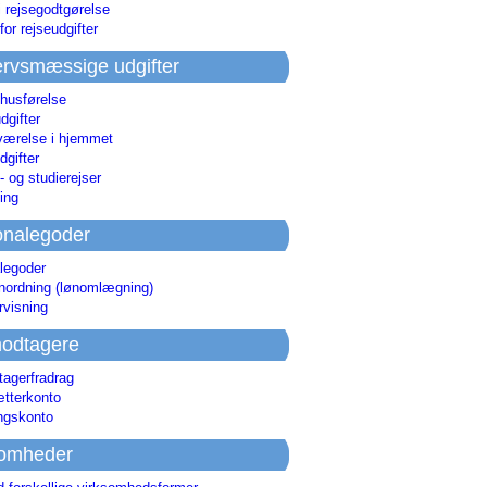
i rejsegodtgørelse
for rejseudgifter
rvsmæssige udgifter
 husførelse
dgifter
værelse i hjemmet
dgifter
 og studierejser
ing
onalegoder
legoder
ønordning (lønomlægning)
rvisning
odtagere
agerfradrag
tterkonto
ingskonto
somheder