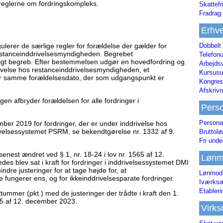
 reglerne om fordringskompleks.
Skattefr
Fradrag 
Erhve
Dobbelt
ulerer de særlige regler for forældelse der gælder for
 restanceinddrivelsesmyndigheden. Begrebet
Telefonu
igt begreb. Efter bestemmelsen udgør en hovedfordring og
Arbejds
rivelse hos restanceinddrivelsesmyndigheden, et
Kursusu
har samme forældelsesdato, der som udgangspunkt er
Kongres-
Afskrivn
gen afbryder forældelsen for alle fordringer i
Pers
Persona
ber 2019 for fordringer, der er under inddrivelse hos
velsessystemet PSRM, se bekendtgørelse nr. 1332 af 9.
Bruttol
Fri unde
senest ændret ved § 1, nr. 18-24 i lov nr. 1565 af 12.
Lønm
s blev sat i kraft for fordringer i inddrivelsessystemet DMI
indre justeringer for at tage højde for, at
Lønmodt
ungerer ens, og for ikkeinddrivelsesparate fordringer.
Iværksæ
Etabler
tummer (pkt.) med de justeringer der trådte i kraft den 1.
1565 af 12. december 2023.
Virk