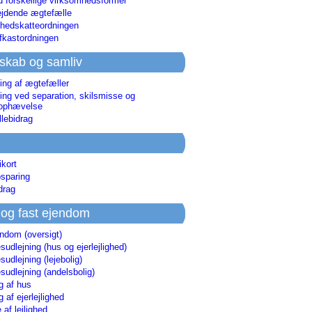
d forskellige virksomhedsformer
jdende ægtefælle
hedskatteordningen
afkastordningen
skab og samliv
ing af ægtefæller
ing ved separation, skilsmisse og
sophævelse
lebidrag
ikort
sparing
drag
 og fast ejendom
endom (oversigt)
udlejning (hus og ejerlejlighed)
udlejning (lejebolig)
udlejning (andelsbolig)
g af hus
g af ejerlejlighed
 af lejlighed