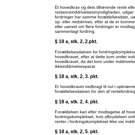
Et hovedkrav og dets tilhørende rente eller
restanceinddrivelsesmyndigheden, udgør i r
fordringer har samme forældelsesdato, uan
op- eller nedskrives, efter at de er komm
eller uanset om flere fordringer er modt
sammenlagt fordring.
§ 18 a, stk. 2, 2.pkt.
Forældelsesdatoen for fordringskomplekset
hovedkravet, efter at dette kom under in
hovedkravet, da det kom under inddrivelse,
ikkeinddrivelsesparat.
§ 18 a, stk. 2, 3. pkt.
Er hovedkravet nedbragt til nul i opkrævn
forældelsesdatoen for den af rentefordringe
§ 18 a, stk. 2, 4. pkt.
Forældelsen kan efter modtagelse af hovedk
fordringskomplekset, hvis afbrydelsen omf
renter i fordringskomplekset ikke var indd
§ 18 a, stk. 2, 5. pkt.