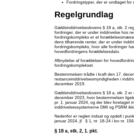
Fordringstyper, der er undtaget for
Regelgrundlag
Gældsinddrivelseslovens § 18 a, stk. 2 reg
fordringer, der er under inddrivelse hos
fordringskompleks er et forældelsesmæss
dens tilhørende renter, der er under indd
fordringskompleks, hvor alle fordringer 
hovedfordringens forældelsesdato.
Afbrydelse af forældelsen for hovedfordrin
fordringskomplekset.
Bestemmelsen trådte i kraft den 17. decem
restanceinddrivelsesmyndigheden i inddri
december 2019.
Gældsinddrivelseslovens § 18 a, stk. 2 er 
december 2023, hvor bestemmelsen ligelede
pr. 1. januar 2024, og der blev foretaget m
inddrivelsessystemerne DMI og PSRM ikke f
Nedenfor er reglen indsat og opdelt i punk
januar 2024, jf. § 1, nr. 18-24 i lov nr. 
§ 18 a, stk. 2, 1. pkt.