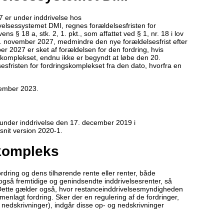
7 er under inddrivelse hos
velsessystemet DMI, regnes forældelsesfristen for
s § 18 a, stk. 2, 1. pkt., som affattet ved § 1, nr. 18 i lov
. november 2027, medmindre den nye forældelsesfrist efter
r 2027 er sket af forældelsen for den fordring, hvis
skomplekset, endnu ikke er begyndt at løbe den 20.
esfristen for fordringskomplekset fra den dato, hvorfra en
ecember 2023.
 under inddrivelse den 17. december 2019 i
nit version 2020-1.
kompleks
rdring og dens tilhørende rente eller renter, både
også fremtidige og genindsendte inddrivelsesrenter, så
 Dette gælder også, hvor restanceinddrivelsesmyndigheden
enlagt fordring. Sker der en regulering af de fordringer,
r nedskrivninger), indgår disse op- og nedskrivninger