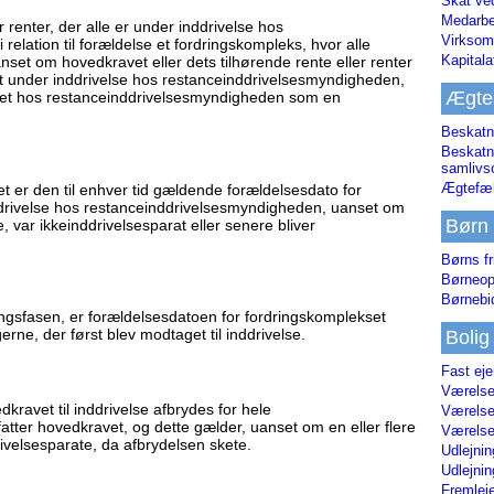
Skat ve
Medarbe
 renter, der alle er under inddrivelse hos
Virksom
elation til forældelse et fordringskompleks, hvor alle
Kapital
set om hovedkravet eller dets tilhørende rente eller renter
et under inddrivelse hos restanceinddrivelsesmyndigheden,
Ægte
aget hos restanceinddrivelsesmyndigheden som en
Beskatn
Beskatn
samliv
Ægtefæl
 er den til enhver tid gældende forældelsesdato for
ddrivelse hos restanceinddrivelsesmyndigheden, uanset om
Børn
 var ikkeinddrivelsesparat eller senere bliver
Børns fr
Børneop
Børnebi
ingsfasen, er forældelsesdatoen for fordringskomplekset
rne, der først blev modtaget til inddrivelse.
Bolig
Fast ej
Værelses
ravet til inddrivelse afbrydes for hele
Værelses
atter hovedkravet, og dette gælder, uanset om en eller flere
Værelses
rivelsesparate, da afbrydelsen skete.
Udlejnin
Udlejnin
Fremleje