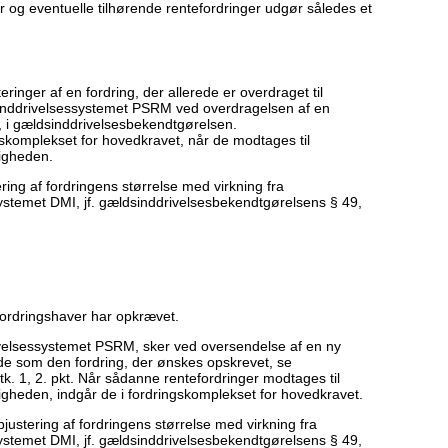
r og eventuelle tilhørende rentefordringer udgør således et
inger af en fordring, der allerede er overdraget til
 inddrivelsessystemet PSRM ved overdragelsen af en
t., i gældsinddrivelsesbekendtgørelsen.
gskomplekset for hovedkravet, når de modtages til
igheden.
ring af fordringens størrelse med virkning fra
ssystemet DMI, jf. gældsinddrivelsesbekendtgørelsens § 49,
fordringshaver har opkrævet.
ivelsessystemet PSRM, sker ved oversendelse af en ny
e som den fordring, der ønskes opskrevet, se
k. 1, 2. pkt. Når sådanne rentefordringer modtages til
gheden, indgår de i fordringskomplekset for hovedkravet.
justering af fordringens størrelse med virkning fra
ssystemet DMI, jf. gældsinddrivelsesbekendtgørelsens § 49,