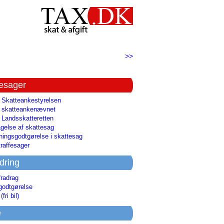
>>
tesager
l Skatteankestyrelsen
il skatteankenævnet
l Landsskatteretten
gelse af skattesag
ingsgodtgørelse i skattesag
raffesager
dring
fradrag
godtgørelse
(fri bil)
e