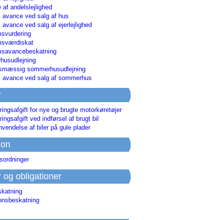
 af andelslejlighed
i avance ved salg af hus
i avance ved salg af ejerlejlighed
svurdering
msværdiskat
savancebeskatning
usudlejning
smæssig sommerhusudlejning
ri avance ved salg af sommerhus
r
ringsafgift for nye og brugte motorkøretøjer
ringsafgift ved indførsel af brugt bil
nvendelse af biler på gule plader
ion
sordninger
r og obligationer
skatning
ionsbeskatning