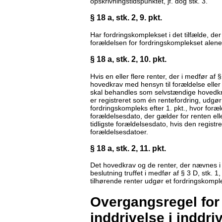
opskrivningstidspunktet, jf. dog stk. 3.
§ 18 a, stk. 2, 9. pkt.
Har fordringskomplekset i det tilfælde, de
forældelsen for fordringskomplekset alene,
§ 18 a, stk. 2, 10. pkt.
Hvis en eller flere renter, der i medfør af
hovedkrav med hensyn til forældelse eller i 
skal behandles som selvstændige hovedkr
er registreret som én rentefordring, udgør
fordringskompleks efter 1. pkt., hvor for
forældelsesdato, der gælder for renten elle
tidligste forældelsesdato, hvis den registr
forældelsesdatoer.
§ 18 a, stk. 2, 11. pkt.
Det hovedkrav og de renter, der nævnes i §
beslutning truffet i medfør af § 3 D, stk
tilhørende renter udgør et fordringskomple
Overgangsregel for 
inddrivelse i inddr