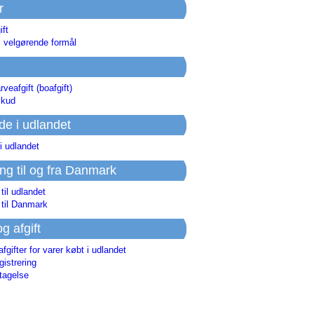
r
ift
l velgørende formål
rveafgift (boafgift)
skud
de i udlandet
i udlandet
ing til og fra Danmark
 til udlandet
 til Danmark
og afgift
afgifter for varer købt i udlandet
istrering
tagelse