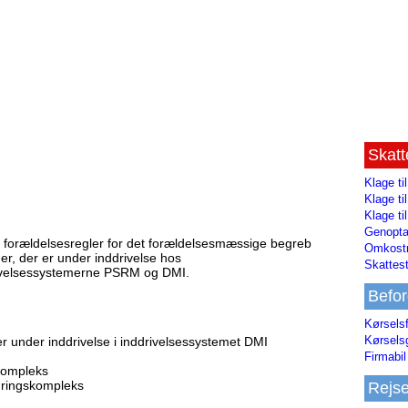
Skat
Klage ti
Klage t
Klage ti
Genopta
e forældelsesregler for det forældelsesmæssige begreb
Omkostn
er, der er under inddrivelse hos
Skattest
rivelsessystemerne PSRM og DMI.
Befor
Kørsels
Kørsels
er under inddrivelse i inddrivelsessystemet DMI
Firmabil 
kompleks
rdringskompleks
Rejs