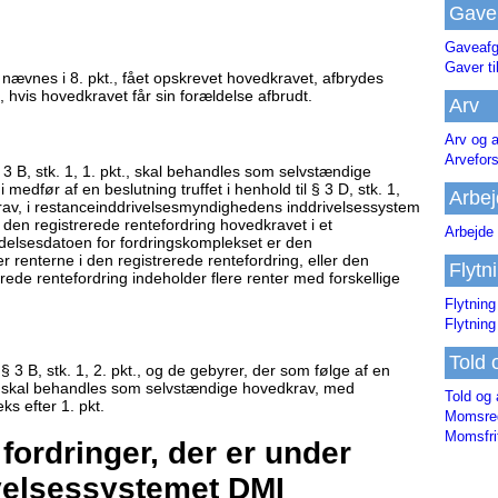
Gave
Gaveafg
Gaver ti
r nævnes i 8. pkt., fået opskrevet hovedkravet, afbrydes
 hvis hovedkravet får sin forældelse afbrudt.
Arv
Arv og a
Arvefor
 § 3 B, stk. 1, 1. pkt., skal behandles som selvstændige
medfør af en beslutning truffet i henhold til § 3 D, stk. 1,
Arbej
av, i restanceinddrivelsesmyndighedens inddrivelsessystem
 den registrerede rentefordring hovedkravet i et
Arbejde 
ældelsesdatoen for fordringskomplekset er den
r renterne i den registrerede rentefordring, eller den
Flytn
erede rentefordring indeholder flere renter med forskellige
Flytning
Flytning
Told 
 3 B, stk. 1, 2. pkt., og de gebyrer, der som følge af en
. 1, skal behandles som selvstændige hovedkrav, med
Told og 
ks efter 1. pkt.
Momsreg
Momsfri
fordringer, der er under
ivelsessystemet DMI