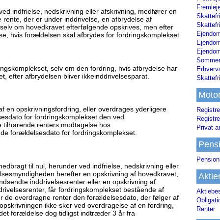
Fremleje
ved indfrielse, nedskrivning eller afskrivning, medfører en
Skattefr
 rente, der er under inddrivelse, en afbrydelse af
Skattefr
 selv om hovedkravet efterfølgende opskrives, men efter
Ejendom
se, hvis forældelsen skal afbrydes for fordringskomplekset.
Ejendo
Ejendom
Sommerh
ingskomplekset, selv om den fordring, hvis afbrydelse har
Erhverv
t, efter afbrydelsen bliver ikkeinddrivelsesparat.
Skattef
Moto
 en opskrivningsfordring, eller overdrages yderligere
Registre
sesdato for fordringskomplekset den ved
Registre
re tilhørende renters modtagelse hos
Privat a
e forældelsesdato for fordringskomplekset.
Pens
Pension
dbragt til nul, herunder ved indfrielse, nedskrivning eller
elsesmyndigheden herefter en opskrivning af hovedkravet,
Aktie
indsendte inddrivelsesrenter eller en opskrivning af
rivelsesrenter, får fordringskomplekset bestående af
Aktiebe
er de overdragne renter den forældelsesdato, der følger af
Obligat
 opskrivningen ikke sker ved overdragelse af en fordring,
Renter
det forældelse dog tidligst indtræder 3 år fra