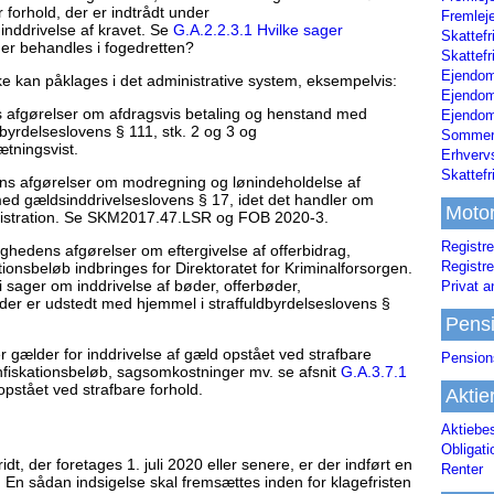
r forhold, der er indtrådt under
Fremleje
nddrivelse af kravet. Se
G.A.2.2.3.1 Hvilke sager
Skattefr
er behandles i fogedretten?
Skattefr
Ejendom
ke kan påklages i det administrative system, eksempelvis:
Ejendo
afgørelser om afdragsvis betaling og henstand med
Ejendom
dbyrdelseslovens § 111, stk. 2 og 3 og
Sommerh
tningsvist.
Erhverv
Skattef
s afgørelser om modregning og lønindeholdelse af
d gældsinddrivelseslovens § 17, idet det handler om
Moto
istration. Se SKM2017.47.LSR og FOB 2020-3.
Registre
hedens afgørelser om eftergivelse af offerbidrag,
Registre
nsbeløb indbringes for Direktoratet for Kriminalforsorgen.
 sager om inddrivelse af bøder, offerbøder,
Privat a
der er udstedt med hjemmel i straffuldbyrdelseslovens §
Pens
er gælder for inddrivelse af gæld opstået ved strafbare
Pension
nfiskationsbeløb, sagsomkostninger mv. se afsnit
G.A.3.7.1
pstået ved strafbare forhold.
Aktie
Aktiebe
Obligat
t, der foretages 1. juli 2020 eller senere, er der indført en
Renter
e. En sådan indsigelse skal fremsættes inden for klagefristen