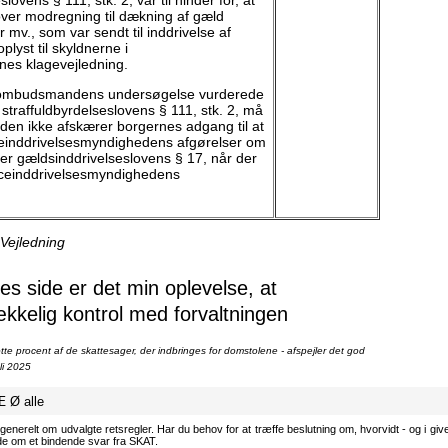
slovens § 111, stk. 2, var til hinder for, at
ver modregning til dækning af gæld
mv., som var sendt til inddrivelse af
oplyst til skyldnerne i
es klagevejledning.
d ombudsmandens undersøgelse vurderede
straffuldbyrdelseslovens § 111, stk. 2, må
 den ikke afskærer borgernes adgang til at
ceinddrivelsesmyndighedens afgørelser om
ter gældsinddrivelseslovens § 17, når der
nceinddrivelsesmyndighedens
 Vejledning
 side er det min oplevelse, at
ækkelig kontrol med forvaltningen
te procent af de skattesager, der indbringes for domstolene - afspejler det god
li 2025
Æ
Ø
alle
generelt om udvalgte retsregler. Har du behov for at træffe beslutning om, hvorvidt - og i givet
ode om et bindende svar fra SKAT.