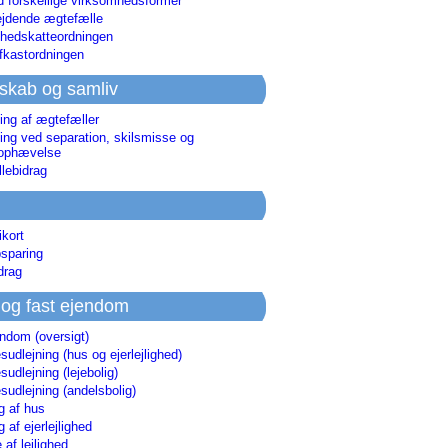
d forskellige virksomhedsformer
jdende ægtefælle
hedskatteordningen
afkastordningen
skab og samliv
ing af ægtefæller
ing ved separation, skilsmisse og
sophævelse
lebidrag
ikort
sparing
drag
 og fast ejendom
endom (oversigt)
udlejning (hus og ejerlejlighed)
udlejning (lejebolig)
udlejning (andelsbolig)
g af hus
g af ejerlejlighed
 af lejlighed