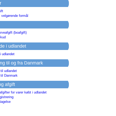
r
ift
l velgørende formål
rveafgift (boafgift)
skud
de i udlandet
i udlandet
ing til og fra Danmark
 til udlandet
 til Danmark
og afgift
afgifter for varer købt i udlandet
istrering
tagelse