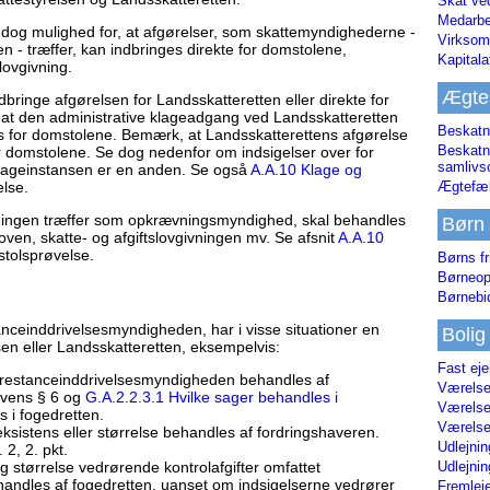
Skat ve
Medarbe
r dog mulighed for, at afgørelser, som skattemyndighederne -
Virksom
- træffer, kan indbringes direkte for domstolene,
Kapital
ovgivning.
Ægte
dbringe afgørelsen for Landsskatteretten eller direkte for
 at den administrative klageadgang ved Landsskatteretten
Beskatn
es for domstolene. Bemærk, at Landsskatterettens afgørelse
Beskatn
or domstolene. Se dog nedenfor om indsigelser over for
samliv
lageinstansen er en anden. Se også
A.A.10 Klage og
Ægtefæl
lse.
tningen træffer som opkrævningsmyndighed, skal behandles
Børn
oven, skatte- og afgiftslovgivningen mv. Se afsnit
A.A.10
tolsprøvelse.
Børns fr
Børneop
Børnebi
anceinddrivelsesmyndigheden, har i visse situationer en
Bolig
en eller Landsskatteretten, eksempelvis:
Fast ej
f restanceinddrivelsesmyndigheden behandles af
Værelses
lovens § 6 og
G.A.2.2.3.1 Hvilke sager behandles i
Værelses
 i fogedretten.
Værelses
eksistens eller størrelse behandles af fordringshaveren.
Udlejnin
 2, 2. pkt.
Udlejnin
g størrelse vedrørende kontrolafgifter omfattet
handles af fogedretten, uanset om indsigelserne vedrører
Fremleje