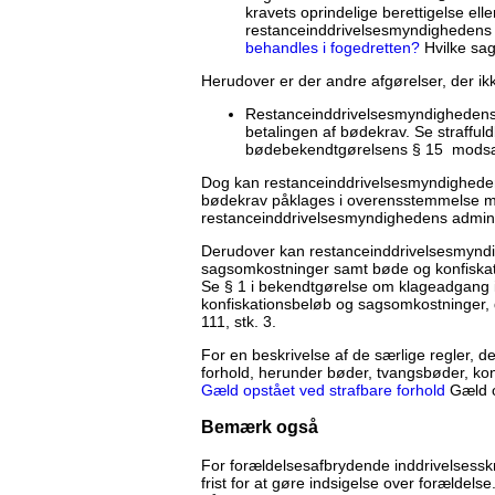
kravets oprindelige berettigelse elle
restanceinddrivelsesmyndighedens i
behandles i fogedretten?
Hvilke sag
Herudover er der andre afgørelser, der ik
Restanceinddrivelsesmyndighedens 
betalingen af bødekrav. Se strafful
bødebekendtgørelsens § 15 modsæ
Dog kan restanceinddrivelsesmyndigheden
bødekrav påklages i overensstemmelse me
restanceinddrivelsesmyndighedens admin
Derudover kan restanceinddrivelsesmyndig
sagsomkostninger samt bøde og konfiskatio
Se § 1 i bekendtgørelse om klageadgang i
konfiskationsbeløb og sagsomkostninger, 
111, stk. 3.
For en beskrivelse af de særlige regler, d
forhold, herunder bøder, tvangsbøder, ko
Gæld opstået ved strafbare forhold
Gæld o
Bemærk også
For forældelsesafbrydende inddrivelsesskrid
frist for at gøre indsigelse over forældels