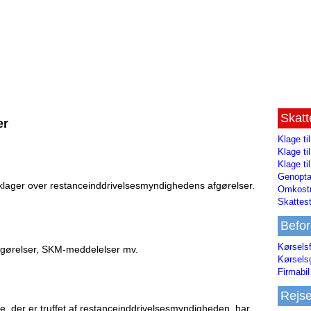
Skat
er
Klage ti
Klage t
Klage ti
Genopta
 klager over restanceinddrivelsesmyndighedens afgørelser.
Omkostn
Skattest
Befor
Kørsels
fgørelser, SKM-meddelelser mv.
Kørsels
Firmabil 
Rejs
e, der er truffet af restanceinddrivelsesmyndigheden, har