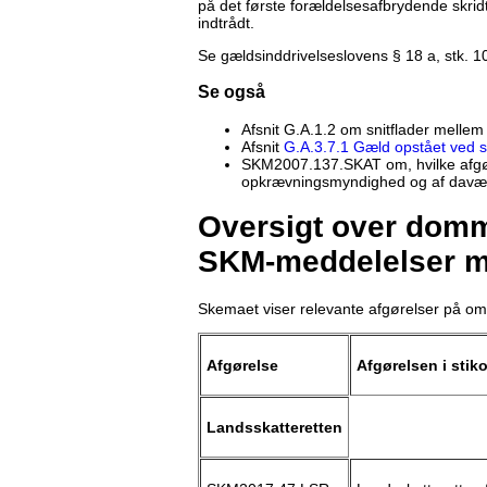
på det første forældelsesafbrydende skridt
indtrådt.
Se gældsinddrivelseslovens § 18 a, stk. 10
Se også
Afsnit G.A.1.2 om snitflader mellem
Afsnit
G.A.3.7.1 Gæld opstået ved s
SKM2007.137.SKAT om, hvilke afgø
opkrævningsmyndighed og af davæ
Oversigt over domme
SKM-meddelelser m
Skemaet viser relevante afgørelser på om
Afgørelse
Afgørelsen i stik
Landsskatteretten