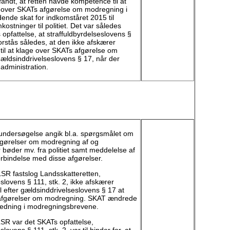
andt, at retten havde kompetence til at
 over SKATs afgørelse om modregning i
ende skat for indkomståret 2015 til
stninger til politiet. Det var således
opfattelse, at straffuldbyrdelseslovens §
forstås således, at den ikke afskærer
il at klage over SKATs afgørelse om
ældsinddrivelseslovens § 17, når der
administration.
dersøgelse angik bl.a. spørgsmålet om
fgørelser om modregning af og
 bøder mv. fra politiet samt meddelelse af
orbindelse med disse afgørelser.
R fastslog Landsskatteretten,
eslovens § 111, stk. 2, ikke afskærer
l efter gældsinddrivelseslovens § 17 at
afgørelser om modregning. SKAT ændrede
jledning i modregningsbrevene.
R var det SKATs opfattelse,