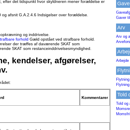
, efter det tidspunkt hvor skyldneren mener forældelse er
Gave
Gaveafg
 og afsnit G.A.2.4.6 Indsigelser over forældelse.
Gaver ti
Arv
 opkrævning og inddrivelse.
Arv og a
trafbare forhold
Gæld opstået ved strafbare forhold.
Arvefor
relser der træffes af daværende SKAT som
rende SKAT som restanceinddrivelsesmyndighed.
Arbej
, kendelser, afgørelser,
Arbejde 
v.
Flytn
Flytning
rådet:
Flytning
Told 
ord
Kommentarer
Told og 
Momsreg
Momsfri