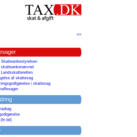
>>
tesager
l Skatteankestyrelsen
il skatteankenævnet
l Landsskatteretten
gelse af skattesag
ingsgodtgørelse i skattesag
raffesager
dring
fradrag
godtgørelse
(fri bil)
e