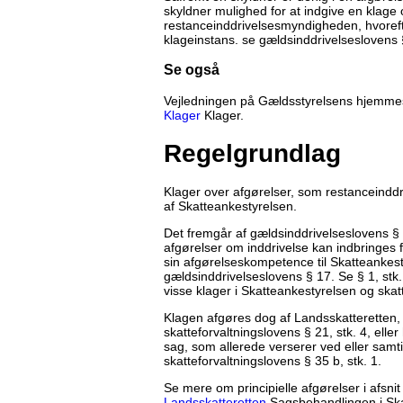
skyldner mulighed for at indgive en klage
restanceinddrivelsesmyndigheden, hvoreft
klageinstans. se gældsinddrivelseslovens
Se også
Vejledningen på Gældsstyrelsens hjemmes
Klager
Klager.
Regelgrundlag
Klager over afgørelser, som restanceind
af Skatteankestyrelsen.
Det fremgår af gældsinddrivelseslovens §
afgørelser om inddrivelse kan indbringes 
sin afgørelseskompetence til Skatteankesty
gældsinddrivelseslovens § 17. Se § 1, stk.
visse klager i Skatteankestyrelsen og skatt
Klagen afgøres dog af Landsskatteretten, hv
skatteforvaltningslovens § 21, stk. 4, el
sag, som allerede verserer ved eller samtid
skatteforvaltningslovens § 35 b, stk. 1.
Se mere om principielle afgørelser i afsni
Landsskatteretten
Sagsbehandlingen i Ska