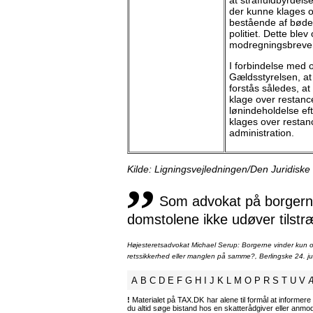
at straffuldbyrdelse
der kunne klages o
bestående af bøder 
politiet. Dette blev 
modregningsbreven
I forbindelse me
Gældsstyrelsen, at 
forstås således, at
klage over restan
lønindeholdelse ef
klages over resta
administration.
,,
Kilde: Ligningsvejledningen/Den Juridiske
Som advokat på borgernes
domstolene ikke udøver tilstr
Højesteretsadvokat Michael Serup: Borgerne vinder kun ot
retssikkerhed eller manglen på samme?, Berlingske 24. ju
A
B
C
D
E
F
G
H
I
J
K
L
M
O
P
R
S
T
U
V
!
Materialet på TAX.DK har alene til formål at informere 
du altid søge bistand hos en skatterådgiver eller anm