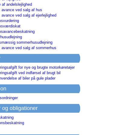
 af andelslejlighed
i avance ved salg af hus
i avance ved salg af ejerlejlighed
svurdering
msværdiskat
savancebeskatning
usudlejning
smæssig sommerhusudlejning
ri avance ved salg af sommerhus
r
ringsafgift for nye og brugte motorkøretøjer
ringsafgift ved indførsel af brugt bil
nvendelse af biler på gule plader
ion
sordninger
r og obligationer
skatning
ionsbeskatning