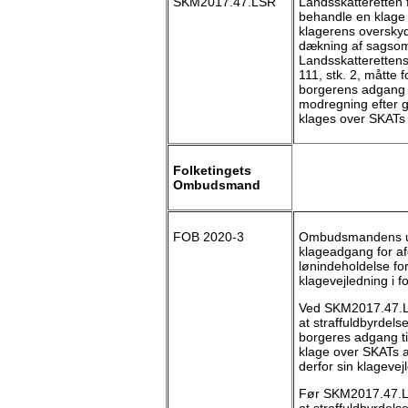
SKM2017.47.LSR
Landsskatteretten f
behandle en klage
klagerens overskyd
dækning af sagsomko
Landsskatterettens 
111, stk. 2, måtte 
borgerens adgang t
modregning efter g
klages over SKATs 
Folketingets
Ombudsmand
FOB 2020-3
Ombudsmandens un
klageadgang for a
lønindeholdelse for
klagevejledning i f
Ved SKM2017.47.LS
at straffuldbyrdels
borgeres adgang ti
klage over SKATs 
derfor sin klageve
Før SKM2017.47.LS