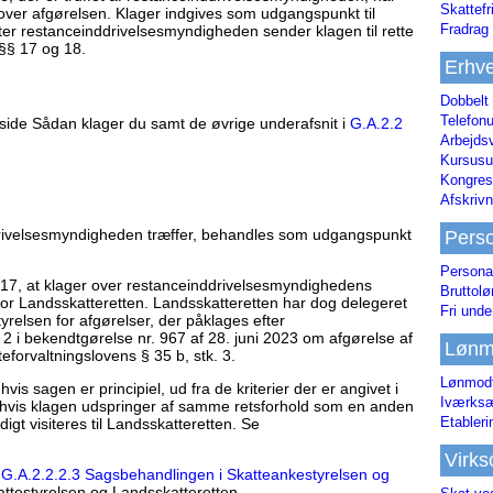
Skattefr
 over afgørelsen. Klager indgives som udgangspunkt til
Fradrag 
er restanceinddrivelsesmyndigheden sender klagen til rette
 §§ 17 og 18.
Erhve
Dobbelt
Telefonu
ide Sådan klager du samt de øvrige underafsnit i
G.A.2.2
Arbejds
Kursusu
Kongres-
Afskrivn
drivelsesmyndigheden træffer, behandles som udgangspunkt
Pers
Persona
 17, at klager over restanceinddrivelsesmyndighedens
Bruttol
for Landsskatteretten. Landsskatteretten har dog delegeret
Fri unde
relsen for afgørelser, der påklages efter
 2 i bekendtgørelse nr. 967 af 28. juni 2023 om afgørelse af
Lønm
eforvaltningslovens § 35 b, stk. 3.
Lønmodt
is sagen er principiel, ud fra de kriterier der er angivet i
Iværksæ
ler hvis klagen udspringer af samme retsforhold som en anden
Etabler
igt visiteres til Landsskatteretten. Se
Virk
t
G.A.2.2.2.3 Sagsbehandlingen i Skatteankestyrelsen og
ttestyrelsen og Landsskatteretten.