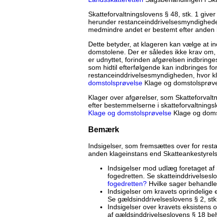
Skatteforvaltningslovens § 48, stk. 1 give
herunder restanceinddrivelsesmyndigheden 
medmindre andet er bestemt efter anden l
Dette betyder, at klageren kan vælge at in
domstolene. Der er således ikke krav om,
er udnyttet, forinden afgørelsen indbring
som hidtil efterfølgende kan indbringes f
restanceinddrivelsesmyndigheden, hvor k
domstolsprøvelse
Klage og domstolsprøve
Klager over afgørelser, som Skatteforval
efter bestemmelserne i skatteforvaltningsl
Klage og domstolsprøvelse
Klage og doms
Bemærk
Indsigelser, som fremsættes over for rest
anden klageinstans end Skatteankestyrels
Indsigelser mod udlæg foretaget a
fogedretten. Se skatteinddrivelses
fogedretten?
Hvilke sager behandles
Indsigelser om kravets oprindelige 
Se gældsinddrivelseslovens § 2, stk.
Indsigelser over kravets eksistens o
af gældsinddrivelseslovens § 18 be