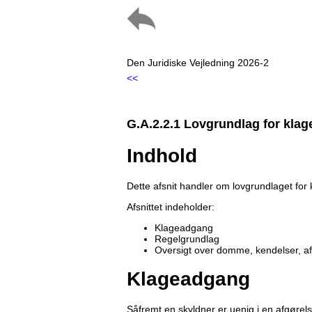
Den Juridiske Vejledning 2026-2
<<
G.A.2.2.1 Lovgrundlag for klag
Indhold
Dette afsnit handler om lovgrundlaget for
Afsnittet indeholder:
Klageadgang
Regelgrundlag
Oversigt over domme, kendelser, a
Klageadgang
Såfremt en skyldner er uenig i en afgørels