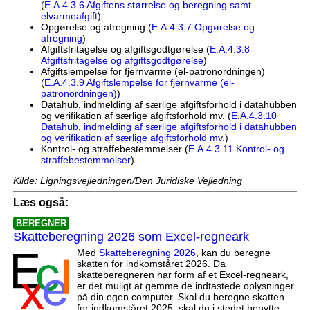
(
E.A.4.3.6 Afgiftens størrelse og beregning samt
elvarmeafgift
)
Opgørelse og afregning (
E.A.4.3.7 Opgørelse og
afregning
)
Afgiftsfritagelse og afgiftsgodtgørelse (
E.A.4.3.8
Afgiftsfritagelse og afgiftsgodtgørelse
)
Afgiftslempelse for fjernvarme (el-patronordningen)
(
E.A.4.3.9 Afgiftslempelse for fjernvarme (el-
patronordningen)
)
Datahub, indmelding af særlige afgiftsforhold i datahubben
og verifikation af særlige afgiftsforhold mv. (
E.A.4.3.10
Datahub, indmelding af særlige afgiftsforhold i datahubben
og verifikation af særlige afgiftsforhold mv.
)
Kontrol- og straffebestemmelser (
E.A.4.3.11 Kontrol- og
straffebestemmelser
)
Kilde: Ligningsvejledningen/Den Juridiske Vejledning
Læs også:
BEREGNER
Skatteberegning 2026 som Excel-regneark
Med
Skatteberegning 2026
, kan du beregne
skatten for indkomståret 2026. Da
skatteberegneren har form af et Excel-regneark,
er det muligt at gemme de indtastede oplysninger
på din egen computer. Skal du beregne skatten
for indkomståret 2025, skal du i stedet benytte